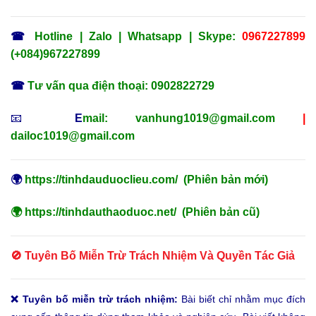
☎
Hotline | Zalo | Whatsapp | Skype:
0967227899
(+084)967227899
☎
Tư vấn qua điện thoại: 0902822729
📧
E
mail:
vanhung1019@gmail.com
|
dailoc1019@gmail.com
🌍
https://tinhdauduoclieu.com/
(Phiên bản mới)
🌍
https://tinhdauthaoduoc.net/
(Phiên bản cũ)
🚫 Tuyên Bố Miễn Trừ Trách Nhiệm Và Quyền Tác Giả
❌ Tuyên bố miễn trừ trách nhiệm:
Bài biết chỉ nhằm mục đích