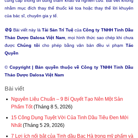
cung cấp thông tin dùng tham khảo và nghiên cứu. Bài viết không
nhằm mục đích thay thế thuốc kê toa hoặc thay thế lời khuyên
của bác sĩ, chuyên gia y tế.
🚫🔒 Bài viết này là
Tài Sản Trí Tuệ
của
Công ty TNHH Tinh Dầu
Thảo Dược Dalosa Việt Nam
, mọi hình thức sao chép khi chưa
được
Chúng tôi
cho phép bằng văn bản đều vi phạm
Tác
Quyền
©
Copyright | Bản quyền thuộc về Công ty TNHH Tinh Dầu
Thảo Dược Dalosa Việt Nam
Bài viết
Nguyên Liệu Chuẩn – 9 Bí Quyết Tạo Nên Một Sản
Phẩm Tốt
(Tháng 8 5, 2026)
15 Công Dụng Tuyệt Vời Của Tinh Dầu Tiêu Đen Mới
Nhất
(Tháng 5 29, 2026)
7 Lợi ích nổi bật của Tinh dầu Bạc Hà trong mỹ phẩm và