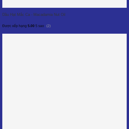
Dầu Hạt Mắc Ca - Macadamia Nut Oil
(2)
Được xếp hạng
5.00
5 sao