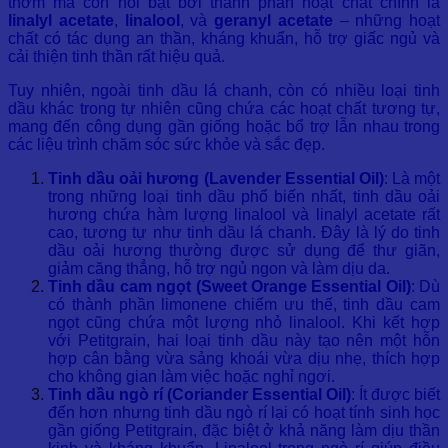
thơm mà còn nổi bật bởi thành phần hoạt chất chính là
linalyl acetate
,
linalool
, và
geranyl acetate
– những hoạt
chất có tác dụng an thần, kháng khuẩn, hỗ trợ giấc ngủ và
cải thiện tinh thần rất hiệu quả.
Tuy nhiên, ngoài tinh dầu lá chanh, còn có nhiều loại tinh
dầu khác trong tự nhiên cũng chứa các hoạt chất tương tự,
mang đến công dụng gần giống hoặc bổ trợ lẫn nhau trong
các liệu trình chăm sóc sức khỏe và sắc đẹp.
Tinh dầu oải hương (Lavender Essential Oil)
: Là một
trong những loại tinh dầu phổ biến nhất, tinh dầu oải
hương chứa hàm lượng linalool và linalyl acetate rất
cao, tương tự như tinh dầu lá chanh. Đây là lý do tinh
dầu oải hương thường được sử dụng để thư giãn,
giảm căng thẳng, hỗ trợ ngủ ngon và làm dịu da.
Tinh dầu cam ngọt (Sweet Orange Essential Oil)
: Dù
có thành phần limonene chiếm ưu thế, tinh dầu cam
ngọt cũng chứa một lượng nhỏ linalool. Khi kết hợp
với Petitgrain, hai loại tinh dầu này tạo nên một hỗn
hợp cân bằng vừa sảng khoái vừa dịu nhẹ, thích hợp
cho không gian làm việc hoặc nghỉ ngơi.
Tinh dầu ngò rí (Coriander Essential Oil)
: Ít được biết
đến hơn nhưng tinh dầu ngò rí lại có hoạt tính sinh học
gần giống Petitgrain, đặc biệt ở khả năng làm dịu thần