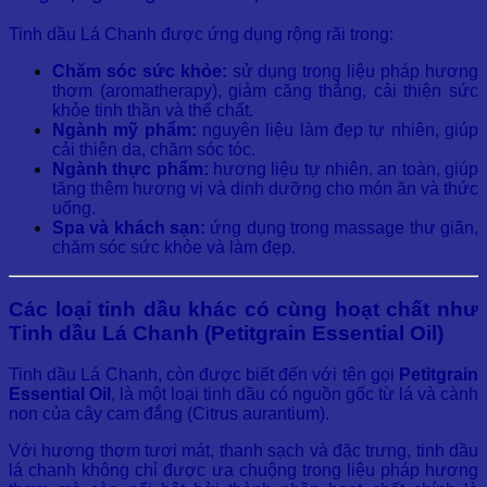
Tinh dầu Lá Chanh được ứng dụng rộng rãi trong:
Chăm sóc sức khỏe:
sử dụng trong liệu pháp hương
thơm (aromatherapy), giảm căng thẳng, cải thiện sức
khỏe tinh thần và thể chất.
Ngành mỹ phẩm:
nguyên liệu làm đẹp tự nhiên, giúp
cải thiện da, chăm sóc tóc.
Ngành thực phẩm:
hương liệu tự nhiên, an toàn, giúp
tăng thêm hương vị và dinh dưỡng cho món ăn và thức
uống.
Spa và khách sạn:
ứng dụng trong massage thư giãn,
chăm sóc sức khỏe và làm đẹp.
Các loại tinh dầu khác có cùng hoạt chất như
Tinh dầu Lá Chanh (Petitgrain Essential Oil)
Tinh dầu Lá Chanh, còn được biết đến với tên gọi
Petitgrain
Essential Oil
, là một loại tinh dầu có nguồn gốc từ lá và cành
non của cây cam đắng (Citrus aurantium).
Với hương thơm tươi mát, thanh sạch và đặc trưng, tinh dầu
lá chanh không chỉ được ưa chuộng trong liệu pháp hương