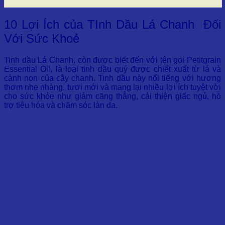
10 Lợi Ích của TInh Dầu Lá Chanh Đối
Với Sức Khoẻ
Tinh dầu Lá Chanh, còn được biết đến với tên gọi Petitgrain
Essential Oil, là loại tinh dầu quý được chiết xuất từ lá và
cành non của cây chanh. Tinh dầu này nổi tiếng với hương
thơm nhẹ nhàng, tươi mới và mang lại nhiều lợi ích tuyệt vời
cho sức khỏe như giảm căng thẳng, cải thiện giấc ngủ, hỗ
trợ tiêu hóa và chăm sóc làn da.