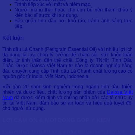
Tránh tiếp xúc với mắt và niêm mạc.
Người mang thai hoặc cho con bú nên tham khảo ý
kiến bác sĩ trước khi sử dụng.
Bảo quản tinh dầu nơi khô ráo, tránh ánh sáng trực
tiếp.
Kết luận
Tinh dầu Lá Chanh (Petitgrain Essential Oil) với nhiều lợi ích
đa dạng là lựa chọn lý tưởng để chăm sóc sức khỏe toàn
diện, từ tinh thần đến thể chất. Công ty TNHH Tinh Dầu
Thảo Dược Dalosa Việt Nam tự hào là doanh nghiệp hàng
đầu chuyên cung cấp Tinh dầu Lá Chanh chất lượng cao có
nguồn gốc từ India, Việt Nam, Indonesia.
Với gần 20 năm kinh nghiệm trong ngành tinh dầu thiên
nhiên và dược liệu, chất lượng sản phẩm của
Dalosa Việt
Nam
đã được kiểm định và chứng nhận bởi các tổ chức uy
tín tại Việt Nam, đảm bảo sự an toàn và hiệu quả tuyệt đối
cho người sử dụng.
LỜI CẢM ƠN & MỜI ĐÓNG GÓP Ý KIẾN
Cảm ơn bạn đã dành thời gian đọc bài viết về “10 Lợi Ích