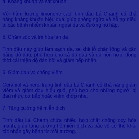
4. Kháng khuẩn và sát khuẩn
Với hàm lượng limonene cao, tinh dầu Lá Chanh có khả
năng kháng khuẩn hiệu quả, giúp phòng ngừa và hỗ trợ điều
trị các bệnh nhiễm khuẩn ngoài da và đường hô hấp.
5. Chăm sóc và trẻ hóa làn da
Tinh dầu này giúp làm sạch da, se khít lỗ chân lông và cân
bằng độ dầu, phù hợp cho cả da dầu và da hỗn hợp, đồng
thời cải thiện độ đàn hồi và giảm nếp nhăn.
6. Giảm đau và chống viêm
Geraniol và nerol trong tinh dầu Lá Chanh có khả năng giảm
viêm và giảm đau hiệu quả, phù hợp cho những người bị
đau nhức cơ bắp hoặc viêm khớp nhẹ.
7. Tăng cường hệ miễn dịch
Tinh dầu Lá Chanh chứa nhiều hợp chất chống oxy hóa
mạnh, giúp tăng cường hệ miễn dịch và bảo vệ cơ thể khỏi
tác nhân gây bệnh từ môi trường.