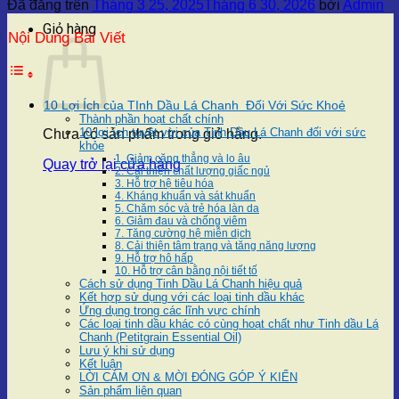
Đã đăng trên
Tháng 3 25, 2025
Tháng 6 30, 2026
bởi
Admin
Giỏ hàng
Nội Dung Bài Viết
10 Lợi Ích của TInh Dầu Lá Chanh Đối Với Sức Khoẻ
Thành phần hoạt chất chính
10 lợi ích tuyệt vời của Tinh Dầu Lá Chanh đối với sức
Chưa có sản phẩm trong giỏ hàng.
khỏe
1. Giảm căng thẳng và lo âu
Quay trở lại cửa hàng
2. Cải thiện chất lượng giấc ngủ
3. Hỗ trợ hệ tiêu hóa
4. Kháng khuẩn và sát khuẩn
5. Chăm sóc và trẻ hóa làn da
6. Giảm đau và chống viêm
7. Tăng cường hệ miễn dịch
8. Cải thiện tâm trạng và tăng năng lượng
9. Hỗ trợ hô hấp
10. Hỗ trợ cân bằng nội tiết tố
Cách sử dụng Tinh Dầu Lá Chanh hiệu quả
Kết hợp sử dụng với các loại tinh dầu khác
Ứng dụng trong các lĩnh vực chính
Các loại tinh dầu khác có cùng hoạt chất như Tinh dầu Lá
Chanh (Petitgrain Essential Oil)
Lưu ý khi sử dụng
Kết luận
LỜI CẢM ƠN & MỜI ĐÓNG GÓP Ý KIẾN
Sản phẩm liên quan