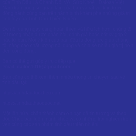
của Tinh Dầu Lá Chanh Đối Với Sức Khoẻ”. Dalosa Việt
Nam trân trọng sự quan tâm của bạn và rất vui khi được
đồng hành cùng bạn trên hành trình khám phá những giá trị
tinh túy của Tinh Dầu Thiên Nhiên.
Để nội dung ngày càng hoàn thiện và hữu ích hơn, chúng tôi
rất mong nhận được phản hồi, đánh giá hoặc bất kỳ góp ý
nào từ bạn. Mỗi ý kiến của bạn đều là động lực giúp chúng
tôi nâng cao chất lượng nội dung và chia sẻ nhiều giá trị hơn
đến cộng đồng.
Bạn có thể gửi góp ý trực tiếp qua
email:
dailoc1019@gmail.com
Bạn cũng có thể xem thêm nhiều thông tin chuyên sâu về
tinh dầu tại:
https://tinhdauduoclieu.com
https://tinhdauthaoduoc.net
Một lần nữa, chân thành cảm ơn bạn đã tin tưởng và theo
dõi. Chúc bạn luôn mạnh khỏe và có những trải nghiệm trọn
vẹn cùng các sản phẩm tinh dầu thiên nhiên!