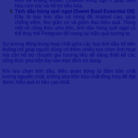
kinh và kháng khuẩn. Linalool trong ngò rí giúp điều
hòa cảm xúc và hỗ trợ tiêu hóa.
Tinh dầu húng quế ngọt (Sweet Basil Essential Oil)
:
Đây là loại tinh dầu có nồng độ linalool cao, giúp
chống viêm, thư giãn cơ và giảm đau hiệu quả. Trong
một số công thức pha trộn, tinh dầu húng quế ngọt có
thể thay thế Petitgrain để mang lại hiệu quả tương tự.
Sự tương đồng trong hoạt chất giữa các loại tinh dầu kể trên
không chỉ giúp người dùng có thêm nhiều lựa chọn linh hoạt
mà còn hỗ trợ chuyên gia hương liệu dễ dàng thiết kế các
công thức pha trộn tùy vào mục đích sử dụng.
Khi lựa chọn tinh dầu, điều quan trọng là đảm bảo chất
lượng nguyên chất, không pha trộn hóa chất tổng hợp để đạt
được hiệu quả trị liệu cao nhất.