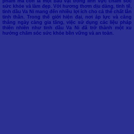
phẩm mà còn là một báu vật trong lĩnh vực chăm sóc
sức khỏe và làm đẹp.
Với hương thơm dịu dàng, tinh tế,
tinh dầu Va Ni mang đến nhiều lợi ích cho cả thể chất lẫn
tinh thần.
Trong thế giới hiện đại, nơi áp lực và căng
thẳng ngày càng gia tăng, việc sử dụng các liệu pháp
thiên nhiên như tinh dầu Va Ni đã trở thành một xu
hướng chăm sóc sức khỏe bền vững và an toàn.