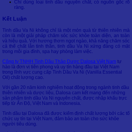
Chỉ dùng loại tinh dầu nguyên chất, có nguồn gốc rõ
ràng.
Kết Luận
Tinh dầu Va Ni không chỉ là một món quà từ thiên nhiên mà
còn là một giải pháp chăm sóc sức khỏe toàn diện, an toàn
và hiệu quả. Với hương thơm ngọt ngào, khả năng chăm sóc
cả thể chất lẫn tinh thần, tinh dầu Va Ni xứng đáng có mặt
trong mỗi gia đình, spa hay phòng làm việc.
Công ty TNHH Tinh Dầu Thảo Dược Dalosa Việt Nam
tự
hào là đơn vị tiên phong và uy tín hàng đầu tại Việt Nam
trong lĩnh vực cung cấp Tinh Dầu Va Ni (Vanilla Essential
Oil) chất lượng cao.
Với gần 20 năm kinh nghiệm hoạt động trong ngành tinh dầu
thiên nhiên và dược liệu, Dalosa cam kết mang đến những
sản phẩm tinh dầu Va Ni nguyên chất, được nhập khẩu trực
tiếp từ Ấn Độ, Việt Nam và Indonesia.
Tinh dầu tại Dalosa đã được kiểm định chất lượng bởi các tổ
chức uy tín tại Việt Nam, đảm bảo an toàn cho sức khỏe
người tiêu dùng.