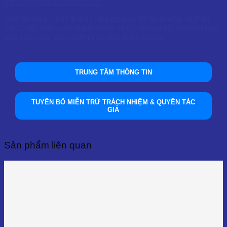
https://tinhdauthaoduoc.net
Một lần nữa, chân thành cảm ơn bạn đã tin tưởng và theo
dõi. Chúc bạn luôn mạnh khỏe và có những trải nghiệm trọn
vẹn cùng các sản phẩm tinh dầu thiên nhiên!
TRUNG TÂM THÔNG TIN
TUYÊN BỐ MIỄN TRỪ TRÁCH NHIỆM & QUYỀN TÁC
GIẢ
Sản phẩm liên quan