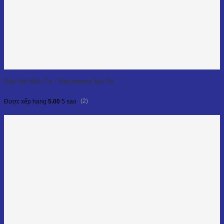
Dầu Hạt Mắc Ca - Macadamia Nut Oil
(2)
Được xếp hạng
5.00
5 sao