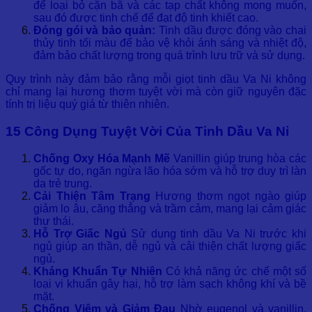
để loại bỏ cặn bã và các tạp chất không mong muốn,
sau đó được tinh chế để đạt độ tinh khiết cao.
Đóng gói và bảo quản:
Tinh dầu được đóng vào chai
thủy tinh tối màu để bảo vệ khỏi ánh sáng và nhiệt độ,
đảm bảo chất lượng trong quá trình lưu trữ và sử dụng.
Quy trình này đảm bảo rằng mỗi giọt tinh dầu Va Ni không
chỉ mang lại hương thơm tuyệt vời mà còn giữ nguyên đặc
tính trị liệu quý giá từ thiên nhiên.
15 Công Dụng Tuyệt Vời Của Tinh Dầu Va Ni
Chống Oxy Hóa Mạnh Mẽ
Vanillin giúp trung hòa các
gốc tự do, ngăn ngừa lão hóa sớm và hỗ trợ duy trì làn
da trẻ trung.
Cải Thiện Tâm Trạng
Hương thơm ngọt ngào giúp
giảm lo âu, căng thẳng và trầm cảm, mang lại cảm giác
thư thái.
Hỗ Trợ Giấc Ngủ
Sử dụng tinh dầu Va Ni trước khi
ngủ giúp an thần, dễ ngủ và cải thiện chất lượng giấc
ngủ.
Kháng Khuẩn Tự Nhiên
Có khả năng ức chế một số
loại vi khuẩn gây hại, hỗ trợ làm sạch không khí và bề
mặt.
Chống Viêm và Giảm Đau
Nhờ eugenol và vanillin,