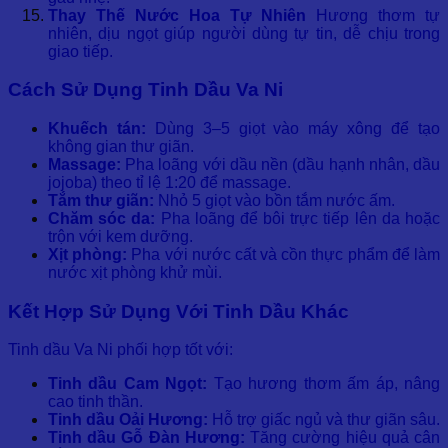
Thay Thế Nước Hoa Tự Nhiên
Hương thơm tự
nhiên, dịu ngọt giúp người dùng tự tin, dễ chịu trong
giao tiếp.
Cách Sử Dụng Tinh Dầu Va Ni
Khuếch tán:
Dùng 3–5 giọt vào máy xông để tạo
không gian thư giãn.
Massage:
Pha loãng với dầu nền (dầu hạnh nhân, dầu
jojoba) theo tỉ lệ 1:20 để massage.
Tắm thư giãn:
Nhỏ 5 giọt vào bồn tắm nước ấm.
Chăm sóc da:
Pha loãng để bôi trực tiếp lên da hoặc
trộn với kem dưỡng.
Xịt phòng:
Pha với nước cất và cồn thực phẩm để làm
nước xịt phòng khử mùi.
Kết Hợp Sử Dụng Với Tinh Dầu Khác
Tinh dầu Va Ni phối hợp tốt với:
Tinh dầu Cam Ngọt:
Tạo hương thơm ấm áp, nâng
cao tinh thần.
Tinh dầu Oải Hương:
Hỗ trợ giấc ngủ và thư giãn sâu.
Tinh dầu Gỗ Đàn Hương:
Tăng cường hiệu quả cân