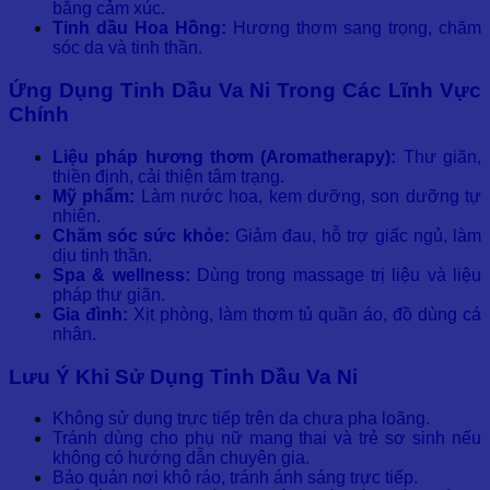
bằng cảm xúc.
Tinh dầu Hoa Hồng:
Hương thơm sang trọng, chăm
sóc da và tinh thần.
Ứng Dụng Tinh Dầu Va Ni Trong Các Lĩnh Vực
Chính
Liệu pháp hương thơm (Aromatherapy):
Thư giãn,
thiền định, cải thiện tâm trạng.
Mỹ phẩm:
Làm nước hoa, kem dưỡng, son dưỡng tự
nhiên.
Chăm sóc sức khỏe:
Giảm đau, hỗ trợ giấc ngủ, làm
dịu tinh thần.
Spa & wellness:
Dùng trong massage trị liệu và liệu
pháp thư giãn.
Gia đình:
Xịt phòng, làm thơm tủ quần áo, đồ dùng cá
nhân.
Lưu Ý Khi Sử Dụng Tinh Dầu Va Ni
Không sử dụng trực tiếp trên da chưa pha loãng.
Tránh dùng cho phụ nữ mang thai và trẻ sơ sinh nếu
không có hướng dẫn chuyên gia.
Bảo quản nơi khô ráo, tránh ánh sáng trực tiếp.