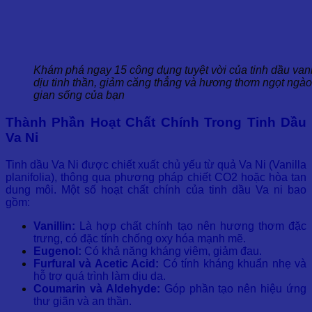
Khám phá ngay 15 công dụng tuyệt vời của tinh dầu van
dịu tinh thần, giảm căng thẳng và hương thơm ngọt ngà
gian sống của bạn
Thành Phần Hoạt Chất Chính Trong Tinh Dầu
Va Ni
Tinh dầu Va Ni được chiết xuất chủ yếu từ quả Va Ni (Vanilla
planifolia), thông qua phương pháp chiết CO2 hoặc hòa tan
dung môi. Một số hoạt chất chính của tinh dầu Va ni bao
gồm:
Vanillin:
Là hợp chất chính tạo nên hương thơm đặc
trưng, có đặc tính chống oxy hóa mạnh mẽ.
Eugenol:
Có khả năng kháng viêm, giảm đau.
Furfural và Acetic Acid:
Có tính kháng khuẩn nhẹ và
hỗ trợ quá trình làm dịu da.
Coumarin và Aldehyde:
Góp phần tạo nên hiệu ứng
thư giãn và an thần.