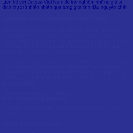
Liên hệ với Dalosa Việt Nam để trải nghiệm những giá trị
đích thực từ thiên nhiên qua từng giọt tinh dầu nguyên chất.
LỜI CẢM ƠN & MỜI ĐÓNG GÓP Ý KIẾN
Cảm ơn bạn đã dành thời gian đọc bài viết về “15 Công
Dụng Tuyệt Vời Của Tinh Dầu Va Ni Đối Với Sức Khỏe”.
Dalosa Việt Nam trân trọng sự quan tâm của bạn và rất vui
khi được đồng hành cùng bạn trên hành trình khám phá
những giá trị tinh túy của Tinh Dầu Thiên Nhiên.
Để nội dung ngày càng hoàn thiện và hữu ích hơn, chúng tôi
rất mong nhận được phản hồi, đánh giá hoặc bất kỳ góp ý
nào từ bạn. Mỗi ý kiến của bạn đều là động lực giúp chúng
tôi nâng cao chất lượng nội dung và chia sẻ nhiều giá trị hơn
đến cộng đồng.
Bạn có thể gửi góp ý trực tiếp qua
email:
dailoc1019@gmail.com
Bạn cũng có thể xem thêm nhiều thông tin chuyên sâu về
tinh dầu tại:
https://tinhdauduoclieu.com