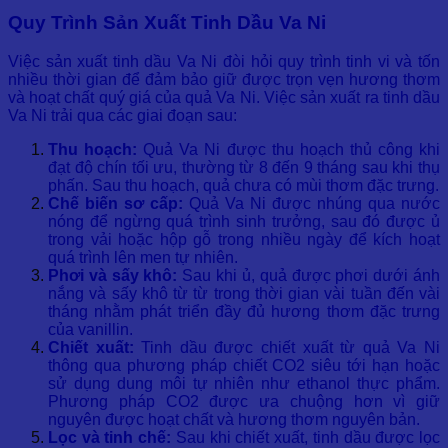
Quy Trình Sản Xuất Tinh Dầu Va Ni
Việc sản xuất tinh dầu Va Ni đòi hỏi quy trình tinh vi và tốn
nhiều thời gian để đảm bảo giữ được trọn vẹn hương thơm
và hoạt chất quý giá của quả Va Ni. Việc sản xuất ra tinh dầu
Va Ni trải qua các giai đoạn sau:
Thu hoạch:
Quả Va Ni được thu hoạch thủ công khi
đạt độ chín tối ưu, thường từ 8 đến 9 tháng sau khi thụ
phấn. Sau thu hoạch, quả chưa có mùi thơm đặc trưng.
Chế biến sơ cấp:
Quả Va Ni được nhúng qua nước
nóng để ngừng quá trình sinh trưởng, sau đó được ủ
trong vải hoặc hộp gỗ trong nhiều ngày để kích hoạt
quá trình lên men tự nhiên.
Phơi và sấy khô:
Sau khi ủ, quả được phơi dưới ánh
nắng và sấy khô từ từ trong thời gian vài tuần đến vài
tháng nhằm phát triển đầy đủ hương thơm đặc trưng
của vanillin.
Chiết xuất:
Tinh dầu được chiết xuất từ quả Va Ni
thông qua phương pháp chiết CO2 siêu tới hạn hoặc
sử dụng dung môi tự nhiên như ethanol thực phẩm.
Phương pháp CO2 được ưa chuộng hơn vì giữ
nguyên được hoạt chất và hương thơm nguyên bản.
Lọc và tinh chế:
Sau khi chiết xuất, tinh dầu được lọc