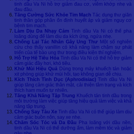
tinh dầu Va Ni hỗ trợ giảm đau cơ, viêm khớp nhẹ và
đau đầu.
Tăng Cường Sức Khỏe Tim Mạch
Tác dụng thư giãn
tinh thần góp phần ổn định huyết áp và giảm nguy cơ
bệnh tim mạch.
Làm Dịu Da Nhạy Cảm
Tinh dầu Va Ni có thể pha
loãng dùng để làm dịu da kích ứng, ngứa nhẹ.
Chống Lại Tác Nhân Gây Ung Thư
Một số nghiên
cứu cho thấy vanillin có khả năng làm chậm sự phát
triển của tế bào ung thư trong điều kiện thí nghiệm.
Hỗ Trợ Hệ Tiêu Hóa
Tinh dầu Va Ni có thể hỗ trợ giảm
cảm giác đầy hơi, khó tiêu.
Khử Mùi Hiệu Quả
Dùng trong máy khuếch tán hoặc
xịt phòng giúp khử mùi hôi, tạo không gian dễ chịu.
Kích Thích Tình Dục (Aphrodisiac)
Tinh dầu Va Ni
giúp tăng cảm giác thân mật, cải thiện tâm trạng và kích
thích ham muốn tự nhiên.
Tăng Khả Năng Tập Trung
Khuếch tán tinh dầu trong
môi trường làm việc giúp tăng hiệu quả làm việc và khả
năng tập trung.
Chống Say Tàu Xe
Tinh dầu Va Ni có thể giúp làm dịu
cảm giác buồn nôn, say xe nhẹ.
Chăm Sóc Tóc và Da Đầu
Pha loãng với dầu nền,
tinh dầu Va Ni có thể dưỡng ẩm, làm mềm tóc và giảm
gàu nhẹ.