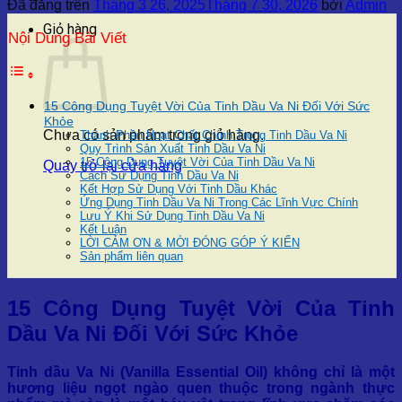
Đã đăng trên
Tháng 3 26, 2025
Tháng 7 30, 2026
bởi
Admin
Giỏ hàng
Nội Dung Bài Viết
15 Công Dụng Tuyệt Vời Của Tinh Dầu Va Ni Đối Với Sức
Khỏe
Chưa có sản phẩm trong giỏ hàng.
Thành Phần Hoạt Chất Chính Trong Tinh Dầu Va Ni
Quy Trình Sản Xuất Tinh Dầu Va Ni
15 Công Dụng Tuyệt Vời Của Tinh Dầu Va Ni
Quay trở lại cửa hàng
Cách Sử Dụng Tinh Dầu Va Ni
Kết Hợp Sử Dụng Với Tinh Dầu Khác
Ứng Dụng Tinh Dầu Va Ni Trong Các Lĩnh Vực Chính
Lưu Ý Khi Sử Dụng Tinh Dầu Va Ni
Kết Luận
LỜI CẢM ƠN & MỜI ĐÓNG GÓP Ý KIẾN
Sản phẩm liên quan
15 Công Dụng Tuyệt Vời Của Tinh
Dầu Va Ni Đối Với Sức Khỏe
Tinh dầu Va Ni (Vanilla Essential Oil) không chỉ là một
hương liệu ngọt ngào quen thuộc trong ngành thực