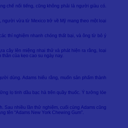
 chế nổi tiếng, cũng không phải là người giàu có.
, người vừa từ Mexico trở về Mỹ mang theo một loại
 các thí nghiệm nhanh chóng thất bại, và ông từ bỏ ý
 cây lên miệng nhai thử và phát hiện ra rằng, loại
n thân của kẹo cao su ngày nay.
gười dùng. Adams hiểu rằng, muốn sản phẩm thành
ng lọ tinh dầu bạc hà trên quầy thuốc. Ý tưởng lóe
nh. Sau nhiều lần thử nghiệm, cuối cùng Adams cũng
, mang tên “Adams New York Chewing Gum”.