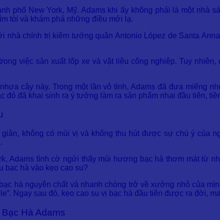
h phố New York, Mỹ. Adams khi ấy không phải là một nhà sáng
ìm tòi và khám phá những điều mới lạ.
i nhà chính trị kiêm tướng quân Antonio López de Santa Anna
trong việc sản xuất lốp xe và vật liệu công nghiệp. Tuy nhiên,
hựa cây này. Trong một lần vô tình, Adams đã đưa miếng nhựa
 đó đã khai sinh ra ý tưởng làm ra sản phẩm nhai đầu tiên, tiề
u
iản, không có mùi vị và không thu hút được sự chú ý của n
.
rk, Adams tình cờ ngửi thấy mùi hương bạc hà thơm mát từ nhữ
ầu bạc hà vào kẹo cao su?
u bạc hà nguyên chất và nhanh chóng trở về xưởng nhỏ của mì
icle”. Ngay sau đó, kẹo cao su vị bạc hà đầu tiên được ra đời
u Bạc Hà Adams