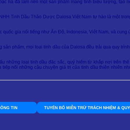
u bạc hà đã làm nên một sản phẩm mang tính biểu tượng, tạo
ty TNHH Tinh Dầu Thảo Dược Dalosa Việt Nam tự hào là một tro
ác quốc gia nổi tiếng như Ấn Độ, Indonesia, Việt Nam, và cun
 sản phẩm, mọi loại tinh dầu của Dalosa đều trải qua quy trìn
ẩu những loại tinh dầu đặc sắc, quý hiếm từ khắp nơi trên t
iếp nối những câu chuyện giá trị của tinh dầu thiên nhiên n
ÔNG TIN
TUYÊN BỐ MIỄN TRỪ TRÁCH NHIỆM & QUY