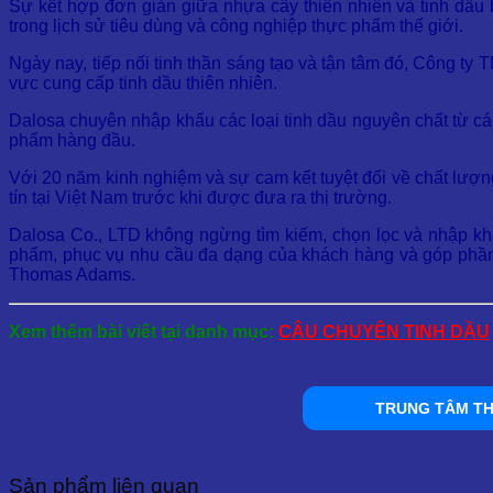
Sự kết hợp đơn giản giữa nhựa cây thiên nhiên và tinh dầ
trong lịch sử tiêu dùng và công nghiệp thực phẩm thế giới.
Ngày nay, tiếp nối tinh thần sáng tạo và tận tâm đó, Công 
vực cung cấp tinh dầu thiên nhiên.
Dalosa chuyên nhập khẩu các loại tinh dầu nguyên chất từ c
phẩm hàng đầu.
Với 20 năm kinh nghiệm và sự cam kết tuyệt đối về chất lượng
tín tại Việt Nam trước khi được đưa ra thị trường.
Dalosa Co., LTD không ngừng tìm kiếm, chọn lọc và nhập kh
phẩm, phục vụ nhu cầu đa dạng của khách hàng và góp phần t
Thomas Adams.
Xem thêm bài viết tại danh mục:
CÂU CHUYỆN TINH DẦU
TRUNG TÂM TH
Sản phẩm liên quan