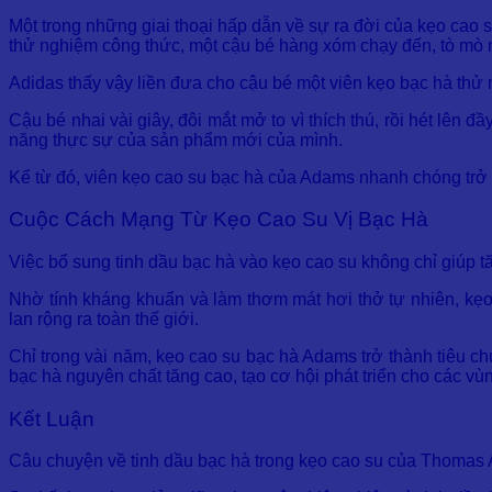
Một trong những giai thoại hấp dẫn về sự ra đời của kẹo cao
thử nghiệm công thức, một cậu bé hàng xóm chạy đến, tò mò 
Adidas thấy vậy liền đưa cho cậu bé một viên kẹo bạc hà thử
Cậu bé nhai vài giây, đôi mắt mở to vì thích thú, rồi hét lên
năng thực sự của sản phẩm mới của mình.
Kể từ đó, viên kẹo cao su bạc hà của Adams nhanh chóng trở 
Cuộc Cách Mạng Từ Kẹo Cao Su Vị Bạc Hà
Việc bổ sung tinh dầu bạc hà vào kẹo cao su không chỉ giúp
Nhờ tính kháng khuẩn và làm thơm mát hơi thở tự nhiên, kẹo
lan rộng ra toàn thế giới.
Chỉ trong vài năm, kẹo cao su bạc hà Adams trở thành tiêu ch
bạc hà nguyên chất tăng cao, tạo cơ hội phát triển cho các vùn
Kết Luận
Câu chuyện về tinh dầu bạc hà trong kẹo cao su của Thomas A