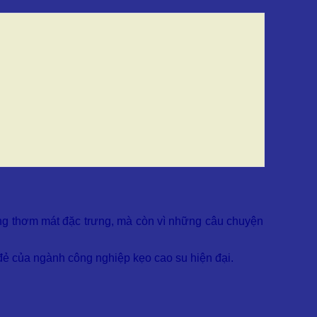
ương thơm mát đặc trưng, mà còn vì những câu chuyện
ẻ của ngành công nghiệp kẹo cao su hiện đại.