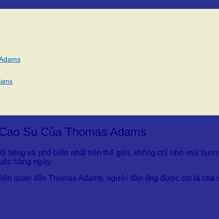
 Adams
dams
o Cao Su Của Thomas Adams
nổi tiếng và phổ biến nhất trên thế giới, không chỉ nhờ mùi h
huộc hàng ngày.
 liên quan đến Thomas Adams, người đàn ông được coi là cha đ