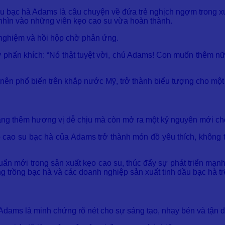
 su bạc hà Adams là câu chuyện về đứa trẻ nghịch ngợm trong 
nhìn vào những viên kẹo cao su vừa hoàn thành.
 nghiệm và hồi hộp chờ phản ứng.
 đầy phấn khích: “Nó thật tuyệt vời, chú Adams! Con muốn thêm 
nên phổ biến trên khắp nước Mỹ, trở thành biểu tượng cho một
 tăng thêm hương vị dễ chịu mà còn mở ra một kỷ nguyên mới 
 cao su bạc hà của Adams trở thành món đồ yêu thích, không t
uẩn mới trong sản xuất kẹo cao su, thúc đẩy sự phát triển mạn
g trồng bạc hà và các doanh nghiệp sản xuất tinh dầu bạc hà trê
dams là minh chứng rõ nét cho sự sáng tạo, nhạy bén và tận d