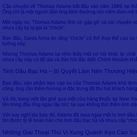
Câu chuyện về Thomas Adams bắt đầu vào năm 1869, tại thàn
Ông chỉ là một người đàn ông bình thường với niềm đam mê t
Một ngày nọ, Thomas Adams tình cờ gặp gỡ và nói chuyện vớ
nhựa cây kỳ lạ gọi là “chicle”.
Ban đầu, Santa Anna tin rằng “chicle” có thể thay thế cao su 
tưởng này.
Nhưng Thomas Adams lại nhìn thấy một cơ hội khác từ chất n
nhựa cây này có độ dai và đàn hồi đặc biệt. Chính khoảnh khắc
Tinh Dầu Bạc Hà – Bí Quyết Làm Nên Thương Hiệ
Ban đầu, sản phẩm kẹo cao su của Thomas Adams khá đơn g
công, ông cần thêm hương vị đặc trưng để thu hút khách hàng
Và rồi, trong một lần ghé qua một cửa hàng thuốc tại New Yo
lên trong đầu ông ngay lập tức: tại sao không thử thêm tinh d
Với suy nghĩ táo bạo đó, Adams đã mua ngay một lọ tinh dầ
tìm được tỷ lệ hoàn hảo cho tinh dầu bạc hà và nhựa cây “ch
Những Giai Thoại Thú Vị Xung Quanh Kẹo Cao S