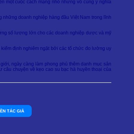
 nên một cuộc cách mạng nhỏ nhưng vô cùng ý nghĩa
ng những doanh nghiệp hàng đầu Việt Nam trong lĩnh
g ứng số lượng lớn cho các doanh nghiệp dược và mỹ
h kiểm định nghiêm ngặt bởi các tổ chức đo lường uy
hế giới, ngày càng làm phong phú thêm danh mục sản
hư câu chuyện về kẹo cao su bạc hà huyền thoại của
ỀN TÁC GIẢ