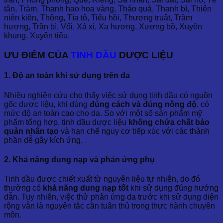
tân, Tràm, Thanh hao hoa vàng, Thảo quả, Thanh bì, Thiên
niên kiện, Thông, Tía tô, Tiểu hồi, Thương truật, Trầm
hương, Trần bì, Vối, Xá xị, Xạ hương, Xương bồ, Xuyên
khung, Xuyên tiêu.
ƯU ĐIỂM CỦA
TINH DẦU
DƯỢC LIỆU
1. Độ an toàn khi sử dụng trên da
Nhiều nghiên cứu cho thấy việc sử dụng tinh dầu có nguồn
gốc dược liệu, khi dùng
đúng cách và đúng nồng độ
, có
mức độ an toàn cao cho da. So với một số sản phẩm mỹ
phẩm tổng hợp, tinh dầu dược liệu
không chứa chất bảo
quản nhân tạo
và hạn chế nguy cơ tiếp xúc với các thành
phần dễ gây kích ứng.
2. Khả năng dung nạp và phản ứng phụ
Tinh dầu được chiết xuất từ nguyên liệu tự nhiên, do đó
thường có
khả năng dung nạp tốt
khi sử dụng đúng hướng
dẫn. Tuy nhiên, việc thử phản ứng da trước khi sử dụng diện
rộng vẫn là nguyên tắc cần tuân thủ trong thực hành chuyên
môn.