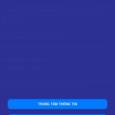
Để nội dung ngày càng hoàn thiện và hữu ích hơn, chúng tôi
rất mong nhận được phản hồi, đánh giá hoặc bất kỳ góp ý
nào từ bạn. Mỗi ý kiến của bạn đều là động lực giúp chúng
tôi nâng cao chất lượng nội dung và chia sẻ nhiều giá trị hơn
đến cộng đồng.
Bạn có thể gửi góp ý trực tiếp qua
email:
dailoc1019@gmail.com
Bạn cũng có thể xem thêm nhiều thông tin chuyên sâu về
tinh dầu tại:
https://tinhdauduoclieu.com
https://tinhdauthaoduoc.net
Một lần nữa, chân thành cảm ơn bạn đã tin tưởng và theo
dõi. Chúc bạn luôn mạnh khỏe và có những trải nghiệm trọn
vẹn cùng các sản phẩm tinh dầu thiên nhiên!
TRUNG TÂM THÔNG TIN