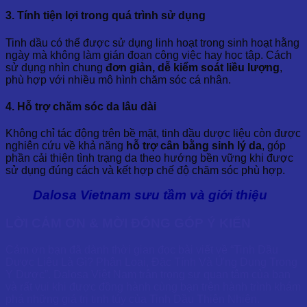
3. Tính tiện lợi trong quá trình sử dụng
Tinh dầu có thể được sử dụng linh hoạt trong sinh hoạt hằng
ngày mà không làm gián đoạn công việc hay học tập. Cách
sử dụng nhìn chung
đơn giản, dễ kiểm soát liều lượng
,
phù hợp với nhiều mô hình chăm sóc cá nhân.
4. Hỗ trợ chăm sóc da lâu dài
Không chỉ tác động trên bề mặt, tinh dầu dược liệu còn được
nghiên cứu về khả năng
hỗ trợ cân bằng sinh lý da
, góp
phần cải thiện tình trạng da theo hướng bền vững khi được
sử dụng đúng cách và kết hợp chế độ chăm sóc phù hợp.
Dalosa Vietnam sưu tầm và giới thiệu
LỜI CẢM ƠN & MỜI ĐÓNG GÓP Ý KIẾN
Cảm ơn bạn đã dành thời gian đọc bài viết về “Tinh Dầu
Dược Liệu Là Gì? Phân Loại, Đặc Tính Và Ứng Dụng Trong
Y Dược”. Dalosa Việt Nam trân trọng sự quan tâm của bạn
và rất vui khi được đồng hành cùng bạn trên hành trình khám
phá những giá trị tinh túy của Tinh Dầu Thiên Nhiên.