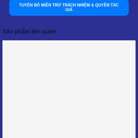
TUYÊN BỐ MIỄN TRỪ TRÁCH NHIỆM & QUYỀN TÁC
GIẢ
Sản phẩm liên quan