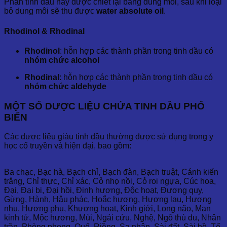
Phần tinh dầu này được chiết lại bằng dung môi, sau khi loại
bỏ dung môi sẽ thu được
water absolute oil
.
Rhodinol & Rhodinal
Rhodinol
: hỗn hợp các thành phần trong tinh dầu có
nhóm chức alcohol
Rhodinal
: hỗn hợp các thành phần trong tinh dầu có
nhóm chức aldehyde
MỘT SỐ DƯỢC LIỆU CHỨA TINH DẦU PHỔ
BIẾN
Các dược liệu giàu tinh dầu thường được sử dụng trong y
học cổ truyền và hiện đại, bao gồm:
Ba chạc, Bạc hà, Bạch chỉ, Bạch đàn, Bạch truật, Cánh kiến
trắng, Chỉ thực, Chỉ xác, Cỏ nhọ nồi, Cỏ roi ngựa, Cúc hoa,
Đại, Đại bi, Đại hồi, Đinh hương, Độc hoạt, Đương quy,
Gừng, Hành, Hậu phác, Hoắc hương, Hương lau, Hương
nhu, Hương phụ, Khương hoạt, Kinh giới, Long não, Mạn
kinh tử, Mộc hương, Mùi, Ngải cứu, Nghệ, Ngô thù du, Nhân
trần, Phòng phong, Quế, Riềng, Sa nhân, Sài đất, Sài hồ, Tế