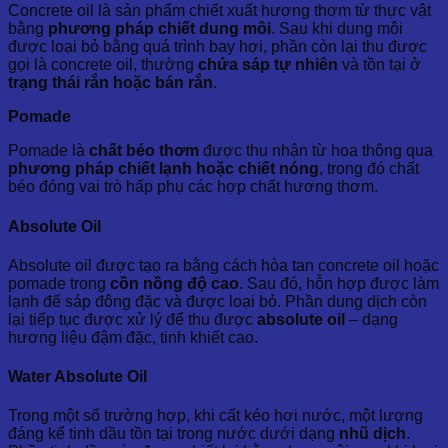
Concrete oil là sản phẩm chiết xuất hương thơm từ thực vật
bằng
phương pháp chiết dung môi
. Sau khi dung môi
được loại bỏ bằng quá trình bay hơi, phần còn lại thu được
gọi là concrete oil, thường
chứa sáp tự nhiên
và tồn tại ở
trạng thái rắn hoặc bán rắn
.
Pomade
Pomade là
chất béo thơm
được thu nhận từ hoa thông qua
phương pháp chiết lạnh hoặc chiết nóng
, trong đó chất
béo đóng vai trò hấp phụ các hợp chất hương thơm.
Absolute Oil
Absolute oil được tạo ra bằng cách hòa tan concrete oil hoặc
pomade trong
cồn nồng độ cao
. Sau đó, hỗn hợp được làm
lạnh để sáp đông đặc và được loại bỏ. Phần dung dịch còn
lại tiếp tục được xử lý để thu được
absolute oil
– dạng
hương liệu đậm đặc, tinh khiết cao.
Water Absolute Oil
Trong một số trường hợp, khi cất kéo hơi nước, một lượng
đáng kể tinh dầu tồn tại trong nước dưới dạng
nhũ dịch
.