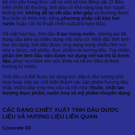
bố chủ yếu trong thực vật và một số loài động vật. Ở điều
kiện nhiệt độ thường, tinh dầu có khả năng bay hơi ngoài
không khí,
không để lại vết dầu trên giấy
và thường được
thu nhận từ thảo mộc bằng
phương pháp cất kéo hơi
nước
hoặc các kỹ thuật chiết xuất phù hợp khác.
Về mặt hóa học, tinh dầu
ít tan trong nước
, nhưng tan tốt
trong dầu béo và nhiều dung môi hữu cơ. Nhờ đặc tính sinh
học đa dạng, tinh dầu được ứng dụng trong nhiều lĩnh vực
như y dược, mỹ phẩm, thực phẩm và hương liệu. Tuy nhiên,
phần lớn tinh dầu vẫn được sử dụng với vai trò là dược
liệu
, phục vụ chăm sóc sức khỏe và hỗ trợ điều trị theo
hướng tự nhiên.
Tinh dầu có thể được sử dụng trực tiếp ở liều lượng phù
hợp hoặc tiếp tục chế biến thành các sản phẩm hương liệu
khác nhằm đáp ứng nhu cầu xã hội như:
thuốc, chất tạo
hương thực phẩm, nước hoa và mỹ phẩm chuyên dụng
.
CÁC DẠNG CHIẾT XUẤT TINH DẦU DƯỢC
LIỆU
VÀ HƯƠNG LIỆU LIÊN QUAN
Concrete Oil