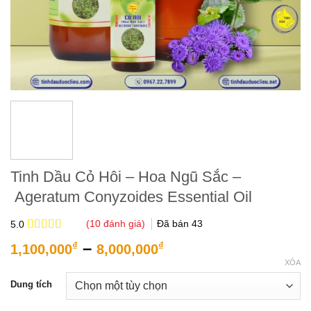
Tinh Dầu Cỏ Hôi – Hoa Ngũ Sắc –
Ageratum Conyzoides Essential Oil
(
10
đánh giá)
Đã bán
43
5.0
5.0
10
trên 5
Khoảng
–
₫
₫
1,100,000
8,000,000
dựa trên
giá:
đánh giá
XÓA
từ
Dung tích
1,100,000₫