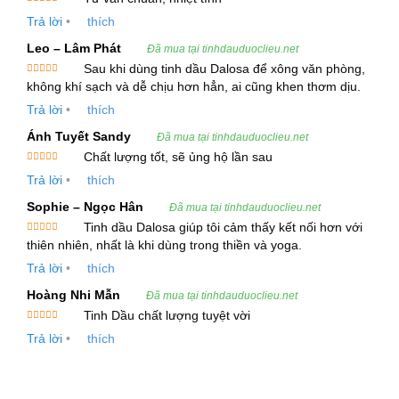
Được xếp
Trả lời
•
thích
hạng
5
5
α-Thujene
sao
Leo – Lâm Phát
Đã mua tại tinhdauduoclieu.net
α-Pinene
Sau khi dùng tinh dầu Dalosa để xông văn phòng,
Được xếp
không khí sạch và dễ chịu hơn hẳn, ai cũng khen thơm dịu.
β-Cubebene
hạng
5
5
sao
Trả lời
•
thích
β-Elemene
Ánh Tuyết Sandy
Đã mua tại tinhdauduoclieu.net
(E)-Caryophyllene
Chất lượng tốt, sẽ ủng hộ lần sau
Được xếp
Trả lời
•
thích
hạng
5
5
α-Humulene
sao
Sophie – Ngọc Hân
Đã mua tại tinhdauduoclieu.net
Precocene
Tinh dầu Dalosa giúp tôi cảm thấy kết nối hơn với
Được xếp
thiên nhiên, nhất là khi dùng trong thiền và yoga.
γ-Muurolene
hạng
5
5
sao
Trả lời
•
thích
Germacrene D
Hoàng Nhi Mẫn
Đã mua tại tinhdauduoclieu.net
Bicyclogermacrene
Tinh Dầu chất lượng tuyệt vời
Được xếp
Trả lời
•
thích
hạng
5
5
1.2. Công Dụng và Lợi Ích Của Tinh Dầu Cỏ
sao
Hôi