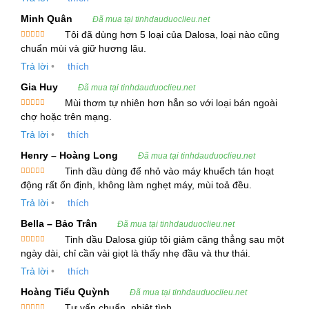
Hôi là một loài cây nhỏ mọc hàng năm, có chiều
Minh Quân
Đã mua tại tinhdauduoclieu.net
cao từ 25 đến 50 cm, với lá mọc đối xứng hình
Tôi đã dùng hơn 5 loại của Dalosa, loại nào cũng
Được xếp
chuẩn mùi và giữ hương lâu.
trứng hoặc ba cạnh, và hoa nhỏ màu tím xanh.
hạng
5
5
sao
Trả lời
•
thích
Cây mọc hoang, có mùi đặc trưng, thường được
sử dụng trong y học cổ truyền.
Gia Huy
Đã mua tại tinhdauduoclieu.net
Mùi thơm tự nhiên hơn hẳn so với loại bán ngoài
Được xếp
Tinh dầu Cỏ Hôi được chiết xuất từ lá và thân cây
chợ hoặc trên mạng.
hạng
5
5
sao
bằng phương pháp hơi nước. Tỷ lệ tinh dầu trong
Trả lời
•
thích
cây rất thấp, chỉ khoảng 0,16% so với dược liệu
Henry – Hoàng Long
Đã mua tại tinhdauduoclieu.net
khô, nhưng lại chứa nhiều hợp chất hữu ích cho
Tinh dầu dùng để nhỏ vào máy khuếch tán hoạt
Được xếp
sức khỏe, đặc biệt là phenol (eugenol), α-
động rất ổn định, không làm nghẹt máy, mùi toả đều.
hạng
5
5
sao
Thujene, α-Pinene, β-Cubebene và nhiều thành
Trả lời
•
thích
phần hóa học khác có lợi.
Bella – Bảo Trân
Đã mua tại tinhdauduoclieu.net
Tinh dầu Dalosa giúp tôi giảm căng thẳng sau một
1.1. Thành Phần Hóa Học Chính
Được xếp
ngày dài, chỉ cần vài giọt là thấy nhẹ đầu và thư thái.
hạng
5
5
sao
Trả lời
•
thích
Tinh Dầu Cỏ Hôi chứa các thành phần chính như:
Hoàng Tiểu Quỳnh
Đã mua tại tinhdauduoclieu.net
Tư vấn chuẩn, nhiệt tình
Precocene I
(chiếm hơn 50%)