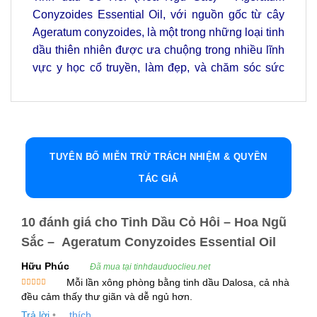
Conyzoides Essential Oil, với nguồn gốc từ cây
Ageratum conyzoides, là một trong những loại tinh
dầu thiên nhiên được ưa chuộng trong nhiều lĩnh
vực y học cổ truyền, làm đẹp, và chăm sóc sức
khỏe.
Tinh dầu này không chỉ có hương thơm đặc trưng
mà còn sở hữu nhiều lợi ích tuyệt vời cho sức
khỏe, làm lành các vết thương, giảm viêm, và hỗ
TUYÊN BỐ MIỄN TRỪ TRÁCH NHIỆM & QUYỀN
trợ điều trị các bệnh lý về đường hô hấp. Dưới
TÁC GIẢ
đây là những thông tin chi tiết về tinh dầu Cỏ Hôi,
các công dụng tuyệt vời và cách sử dụng hiệu
10 đánh giá cho
Tinh Dầu Cỏ Hôi – Hoa Ngũ
quả nhất.
Sắc – Ageratum Conyzoides Essential Oil
1. Thông Tin Cây Cỏ Hôi (Hoa Ngũ Sắc)
Hữu Phúc
Đã mua tại tinhdauduoclieu.net
Tinh dầu Cỏ Hôi, hay còn gọi là Tinh Dầu Hoa
Mỗi lần xông phòng bằng tinh dầu Dalosa, cả nhà
Được xếp
đều cảm thấy thư giãn và dễ ngủ hơn.
Ngũ Sắc, có tên khoa học là Ageratum
hạng
5
5
sao
Trả lời
•
thích
conyzoides, thuộc họ Cúc (Asteraceae). Cây Cỏ