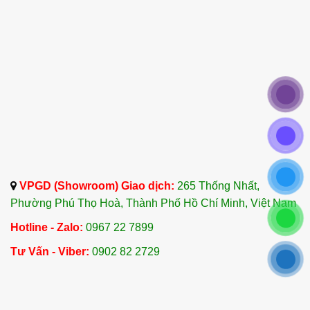
thiện sức khỏe tổng thể.
Công ty TNHH Tinh Dầu Thảo Dược Dalosa Việt
Nam là doanh nghiệp chuyên cung cấp tinh dầu
Cỏ Hôi (Hoa Ngũ Sắc) hàng đầu Việt Nam. Với
20 năm kinh nghiệm trong ngành tinh dầu và
dược liệu, Dalosa luôn đặt chất lượng sản phẩm
lên hàng đầu.
Tất cả các loại tinh dầu của chúng tôi đều được
kiểm định nghiêm ngặt tại các tổ chức đo lường
VPGD (Showroom) Giao dịch:
265 Thống Nhất,
uy tín tại Việt Nam trước khi đưa ra thị trường.
Phường Phú Thọ Hoà, Thành Phố Hồ Chí Minh, Việt Nam
Dalosa Co., LTD luôn tìm kiếm, chọn lọc và nhập
Hotline - Zalo:
0967 22 7899
khẩu những loại tinh dầu đặc sắc, quý hiếm từ
Tư Vấn - Viber:
0902 82 2729
toàn thế giới để làm phong phú danh mục sản
phẩm của mình.
1.6. Khuyến Cáo và Lưu Ý