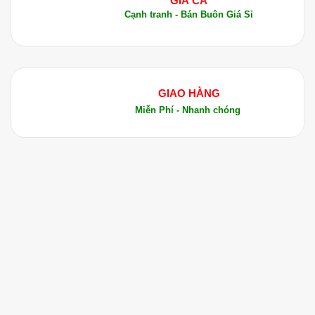
GIÁ CẢ
Cạnh tranh - Bán Buôn Giá Sỉ
Tinh dầu tràm trà
: Giúp hỗ trợ điều trị các
bệnh về đường hô hấp như viêm mũi, viêm
xoang, và cảm cúm.
Tinh dầu sả
: Kết hợp với tinh dầu Cỏ Hôi để
GIAO HÀNG
tạo ra một hỗn hợp giảm đau, kháng viêm và
Miễn Phí - Nhanh chóng
thư giãn cơ thể.
Tinh dầu bạc hà
: Làm dịu cơn đau đầu và cải
thiện tuần hoàn máu khi kết hợp với tinh dầu
Cỏ Hôi.
1.5. Kết Luận
Tinh Dầu Cỏ Hôi (Hoa Ngũ Sắc) – Ageratum
Conyzoides Essential Oil là một sản phẩm tự
nhiên với nhiều công dụng tuyệt vời, giúp hỗ trợ
điều trị các bệnh lý liên quan đến viêm xoang,
viêm mũi dị ứng, giảm đau, chống viêm và cải