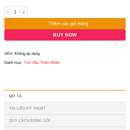
đến
8,000,000₫
Thêm vào giỏ hàng
BUY NOW
SKU:
Không áp dụng
Danh mục:
Tinh Dầu Thiên Nhiên
MÔ TẢ
TÀI LIỆU KỸ THUẬT
QUY CÁCH ĐÓNG GÓI