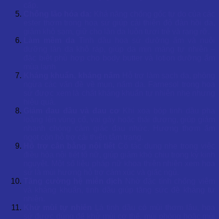
cấp.
Chống lão hóa da:
Khả năng chống gốc tự do của các
ester thơm trong hoa sứ giúp cải thiện độ đàn hồi da,
giảm khô sạm, giữ cho làn da luôn tươi trẻ và rạng rỡ.
Làm mềm da
Tinh dầu hoa sứ dưỡng ẩm và nuôi
dưỡng làn da khô ráp, giúp da mịn màng tự nhiên –
đặc biệt phù hợp cho body butter và lotion dưỡng ẩm
mùa lạnh
Kháng khuẩn, kháng nấm
Hỗ trợ làm sạch da, phòng
ngừa các vấn đề về mụn, nấm da. Farnesol trong hoa
sứ được xem là chất kháng khuẩn tự nhiên nhẹ nhưng
hiệu quả.
Giảm đau đầu và đau cơ
Khi xoa bóp tinh dầu pha
loãng lên vùng cổ, vai gáy hoặc thái dương, giúp giảm
nhanh chóng cảm giác đau nhức. Hương thơm ấm
ngọt còn hỗ trợ cải thiện tâm trạng.
Hỗ trợ cân bằng nội tiết
Có tác dụng nhẹ trong việc
điều hòa nội tiết tố nữ, giúp giảm khó chịu trong kỳ kinh
nguyệt. Một số liệu pháp nữ khoa thiên nhiên xem hoa
sứ là mùi hương hỗ trợ cảm xúc và giấc ngủ.
Tăng cường hệ miễn dịch
Nhờ đặc tính chống viêm
và kháng khuẩn, tinh dầu giúp tăng sức đề kháng tự
nhiên.
Khử mùi tự nhiên
Là tinh dầu có mùi thơm lâu, hoa
sứ được dùng để khử mùi cơ thể, mùi phòng hoặc mùi