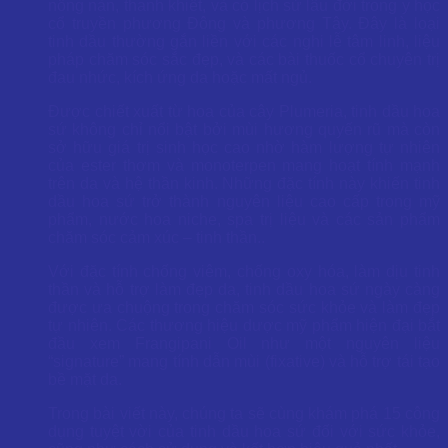
nồng nàn, thanh khiết, và có lịch sử lâu đời trong y học
cổ truyền phương Đông và phương Tây. Đây là loại
tinh dầu thường gắn liền với các nghi lễ tâm linh, liệu
pháp chăm sóc sắc đẹp, và các bài thuốc cổ chuyên trị
đau nhức, kích ứng da hoặc mất ngủ.
Được chiết xuất từ hoa của cây Plumeria, tinh dầu hoa
sứ không chỉ nổi bật bởi mùi hương quyến rũ mà còn
sở hữu giá trị sinh học cao nhờ hàm lượng tự nhiên
của ester thơm và monoterpen mang hoạt tính mạnh
trên da và hệ thần kinh. Những đặc tính này khiến tinh
dầu hoa sứ trở thành nguyên liệu cao cấp trong mỹ
phẩm, nước hoa niche, spa trị liệu và các sản phẩm
chăm sóc cảm xúc – tinh thần..
Với đặc tính chống viêm, chống oxy hóa, làm dịu tinh
thần và hỗ trợ làm đẹp da, tinh dầu hoa sứ ngày càng
được ưa chuộng trong chăm sóc sức khỏe và làm đẹp
tự nhiên. Các thương hiệu dược mỹ phẩm hiện đại bắt
đầu xem Frangipani Oil như một nguyên liệu
“signature” mang tính dẫn mùi (fixative) và hỗ trợ tái tạo
bề mặt da.
Trong bài viết này, chúng ta sẽ cùng khám phá 15 công
dụng tuyệt vời của tinh dầu hoa sứ đối với sức khỏe,