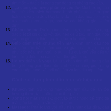
ẩm mốc – đặc biệt trong các dòng xịt phòng cao cấp.
Tạo cảm giác hưng phấn và yêu đời
Mùi hương của
hoa sứ kích thích hormone hạnh phúc, tạo cảm giác
tích cực và yêu đời. Đây là lý do tinh dầu hoa sứ được
ưa chuộng trong yoga, spa và các không gian thiền
định.
Chăm sóc tóc
Dưỡng tóc mềm mượt, giảm gãy rụng,
đặc biệt tốt khi dùng với dầu nền để ủ tóc. Tinh dầu hoa
sứ còn giúp cải thiện hương thơm tự nhiên cho tóc.
Giúp giảm triệu chứng tiền mãn kinh
Tinh dầu hoa
sứ giúp cân bằng cảm xúc và giảm các triệu chứng
như bốc hỏa, mất ngủ, lo âu. Hiệu quả chủ yếu đến từ
hiệu ứng điều hòa cảm xúc – thư giãn sâu.
Hỗ trợ thiền và yoga
Là lựa chọn tinh dầu hàng đầu
trong không gian thiền định, nhờ khả năng giúp nâng
cao sự tập trung, kết nối nội tâm và làm dịu tạp niệm
.
Cách sử dụng tinh dầu hoa sứ hiệu quả
Khuếch tán
: Sử dụng máy xông tinh dầu để lan tỏa
hương thơm, tạo không gian thư giãn.
Xông hơi mặt
: Pha 1-2 giọt vào nước nóng để xông da
mặt giúp làm sạch sâu và thư giãn.
Massage
: Pha loãng với dầu nền như dầu dừa, dầu