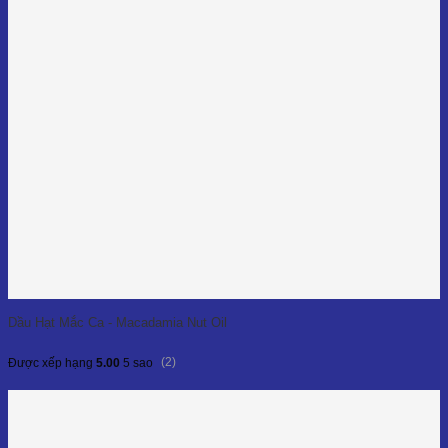
Dầu Hạt Mắc Ca - Macadamia Nut Oil
(2)
Được xếp hạng
5.00
5 sao