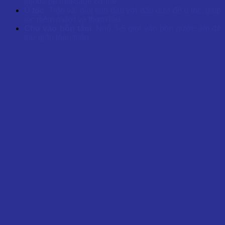
jojoba để massage cơ thể.
Ủ tóc
: Trộn vài giọt tinh dầu với dầu dừa để ủ tóc, giúp
tóc mềm mượt và thơm lâu.
Cho vào bồn tắm
: Nhỏ 3-5 giọt vào bồn nước ấm để
thư giãn toàn thân.