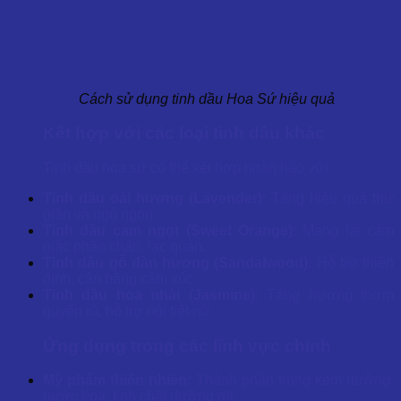
Cách sử dụng tinh dầu Hoa Sứ hiệu quả
Kết hợp với các loại tinh dầu khác
Tinh dầu hoa sứ có thể kết hợp hoàn hảo với:
Tinh dầu oải hương (Lavender)
: Tăng hiệu quả thư
giãn và ngủ ngon.
Tinh dầu cam ngọt (Sweet Orange)
: Mang lại cảm
giác phấn chấn, lạc quan.
Tinh dầu gỗ đàn hương (Sandalwood)
: Hỗ trợ thiền
định, cân bằng cảm xúc.
Tinh dầu hoa nhài (Jasmine)
: Tăng hương thơm
quyến rũ, hỗ trợ nội tiết nữ.
Ứng dụng trong các lĩnh vực chính
Mỹ phẩm thiên nhiên
: Thành phần trong kem dưỡng,
nước hoa, tinh chất dưỡng da.