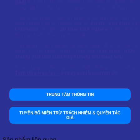
Nam
tự hào là doanh nghiệp hàng đầu trong lĩnh vực
cung cấp tinh dầu hoa sứ nguyên chất tại Việt Nam.
Chúng tôi nhập khẩu và phân phối tinh dầu hoa sứ
chất lượng cao có nguồn gốc từ
Ấn Độ, Việt Nam và
Indonesia
, với gần
20 năm kinh nghiệm
trong ngành
tinh dầu thiên nhiên và dược liệu.
Sản phẩm của Dalosa đã được kiểm định tại các tổ
chức uy tín trong nước, cam kết
tinh khiết 100%,
không pha hóa chất hay hương liệu tổng hợp
.
Khách hàng có thể tham khảo thêm thông tin chi tiết tại:
Tinh Dầu Hoa Sứ –
Frangipani Essential Oil
TRUNG TÂM THÔNG TIN
TUYÊN BỐ MIỄN TRỪ TRÁCH NHIỆM & QUYỀN TÁC
GIẢ
Sản phẩm liên quan