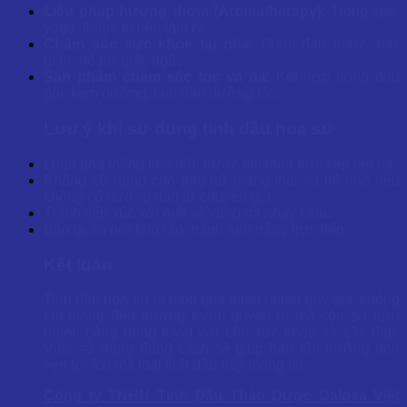
Liệu pháp hương thơm (Aromatherapy)
: Trong spa,
yoga, thiền, trị liệu tâm lý.
Chăm sóc sức khỏe tại nhà
: Giảm đau nhức, thư
giãn, hỗ trợ giấc ngủ.
Sản phẩm chăm sóc tóc và da
: Kết hợp trong dầu
gội, kem dưỡng, tinh dầu dưỡng tóc.
Lưu ý khi sử dụng tinh dầu hoa sứ
Luôn pha loãng tinh dầu trước khi thoa trực tiếp lên da.
Không sử dụng cho phụ nữ mang thai và trẻ nhỏ nếu
không có hướng dẫn từ chuyên gia.
Tránh tiếp xúc với mắt và vùng da nhạy cảm.
Bảo quản nơi khô ráo, tránh ánh nắng trực tiếp.
Kết luận
Tinh dầu hoa sứ là món quà thiên nhiên quý giá, không
chỉ mang đến hương thơm quyến rũ mà còn sở hữu
nhiều công dụng tuyệt vời cho sức khỏe và sắc đẹp.
Việc sử dụng đúng cách sẽ giúp bạn tận hưởng trọn
vẹn lợi ích mà loại tinh dầu này mang lại.
Công ty TNHH Tinh Dầu Thảo Dược Dalosa Việt