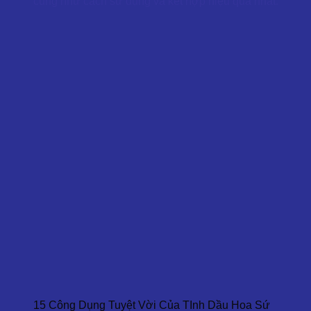
cũng như cách sử dụng và kết hợp hiệu quả nhất.
15 Công Dụng Tuyệt Vời Của TInh Dầu Hoa Sứ