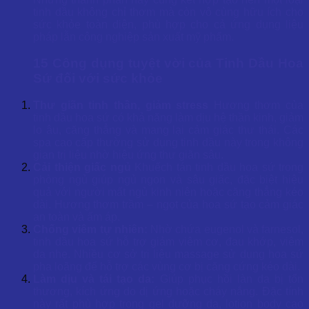
tinh dầu không chỉ thơm mà còn vô cùng hữu ích cho
sức khỏe toàn diện, phù hợp cho cả ứng dụng liệu
pháp lẫn công nghiệp sản xuất mỹ phẩm.
15 Công dụng tuyệt vời của Tinh Dầu Hoa
Sứ đối với sức khỏe
Thư giãn tinh thần, giảm stress
Hương thơm của
tinh dầu hoa sứ có khả năng làm dịu hệ thần kinh, giảm
lo âu, căng thẳng và mang lại cảm giác thư thái. Các
spa cao cấp thường sử dụng tinh dầu này trong không
gian trị liệu nhờ hiệu ứng thư giãn sâu.
Cải thiện giấc ngủ
Khuếch tán tinh dầu hoa sứ trong
phòng ngủ giúp ngủ ngon và sâu giấc, đặc biệt hiệu
quả với người mất ngủ kinh niên hoặc căng thẳng kéo
dài. Hương thơm trầm – ngọt của hoa sứ tạo cảm giác
an toàn và ấm áp.
Chống viêm tự nhiên:
Nhờ chứa eugenol và farnesol,
tinh dầu hoa sứ hỗ trợ giảm viêm cơ, đau khớp, viêm
da nhẹ. Nhiều cơ sở trị liệu massage sử dụng hoa sứ
pha loãng để hỗ trợ các vùng cơ bị căng cứng kéo dài.
Làm dịu và tái tạo da:
Giúp phục hồi làn da bị tổn
thương, kích ứng do dị ứng hoặc cháy nắng. Đặc tính
này rất phù hợp trong gel dưỡng da, lotion body cao