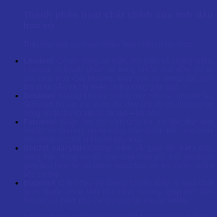
Thành phần hoạt chất chính của tinh dầu
hoa sứ
Tinh dầu hoa sứ chứa nhiều hợp chất có lợi như:
Linalool
: Có tác dụng an thần, thư giãn và chống viêm.
Linalool là thành phần có trong nhiều tinh dầu giá trị
cao như Hoa Oải Hương, giúp hoa sứ mang đặc tính
thư giãn sâu và cải thiện chất lượng giấc ngủ.
Geraniol
: Kháng khuẩn, chống oxy hóa và làm dịu da.
Geraniol hỗ trợ cải thiện độ đàn hồi da và được ứng
dụng nhiều trong serum tái tạo – trẻ hóa.
Farnesol
: Giúp làm dịu kích ứng da, có đặc tính diệt
khuẩn và thường dùng trong sản phẩm khử mùi nhờ
khả năng ức chế vi khuẩn gây mùi.
Benzyl salicylate
:Chống viêm và giúp da mềm mại,
đồng thời đóng vai trò như một chất giữ mùi (fixative)
giúp lưu hương lâu trong nước hoa và mỹ phẩm chăm
sóc cơ thể.
Eugenol
: Giảm đau và kháng khuẩn. Đây là hoạt chất
quen thuộc trong tinh dầu đinh hương, giúp tinh dầu
hoa sứ có thêm phổ tác dụng giảm đau tự nhiên.
Những thành phần này cùng kết hợp tạo nên một loại