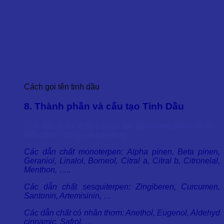
Cách gọi tên tinh dầu
8. Thành phần và cấu tạo Tinh Dầu
Tinh dầu là sự tổ hợp phức tạp gồm hàng trăm cấu tử.
Mỗi cấu tử đóng vai trò riêng:
Các dẫn chất monoterpen: Alpha pinen, Beta pinen,
Geraniol, Linalol, Borneol, Citral a, Citral b, Citronelal,
Menthon, …..
Các dẫn chất sesquiterpen: Zingiberen, Curcumen,
Santonin, Artemisinin, …
Các dẫn chất có nhân thơm: Anethol, Eugenol, Aldehyd
cinnamic, Safrol, …