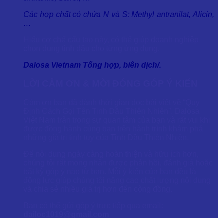
Các hợp chất có chứa N và S: Methyl antranilat, Alicin,
…
Hiểu cơ chế cấu tạo này, có thể giúp doanh nghiệp
chọn đúng tinh dầu cho từng ứng dụng.
Dalosa Vietnam Tổng hợp, biên dịch/.
LỜI CẢM ƠN & MỜI ĐÓNG GÓP Ý KIẾN
Cảm ơn bạn đã dành thời gian đọc bài viết về “Quy
Định Cách Gọi Tên Tinh Dầu Thiên Nhiên”. Dalosa
Việt Nam trân trọng sự quan tâm của bạn và rất vui khi
được đồng hành cùng bạn trên hành trình khám phá
những giá trị tinh túy của Tinh Dầu Thiên Nhiên.
Để nội dung ngày càng hoàn thiện và hữu ích hơn,
chúng tôi rất mong nhận được phản hồi, đánh giá hoặc
bất kỳ góp ý nào từ bạn. Mỗi ý kiến của bạn đều là
động lực giúp chúng tôi nâng cao chất lượng nội dung
và chia sẻ nhiều giá trị hơn đến cộng đồng.
Bạn có thể gửi góp ý trực tiếp qua email:
dailoc1019@gmail.com