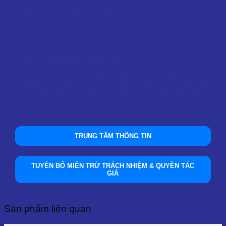
Bạn cũng có thể xem thêm nhiều thông tin chuyên sâu
về tinh dầu tại:
https://tinhdauduoclieu.com
https://tinhdauthaoduoc.net
Một lần nữa, chân thành cảm ơn bạn đã tin tưởng và
theo dõi. Chúc bạn luôn mạnh khỏe và có những trải
nghiệm trọn vẹn cùng các sản phẩm tinh dầu thiên
nhiên!
TRUNG TÂM THÔNG TIN
TUYÊN BỐ MIỄN TRỪ TRÁCH NHIỆM & QUYỀN TÁC
GIẢ
Sản phẩm liên quan