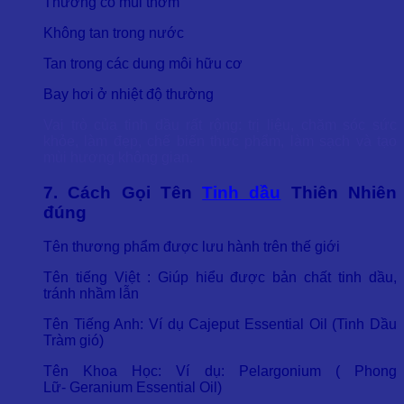
Thường có mùi thơm
Không tan trong nước
Tan trong các dung môi hữu cơ
Bay hơi ở nhiệt độ thường
Vai trò của tinh dầu rất rộng: trị liệu, chăm sóc sức
khỏe, làm đẹp, chế biến thực phẩm, làm sạch và tạo
mùi hương không gian.
7. Cách Gọi Tên
Tinh dầu
Thiên Nhiên
đúng
Tên thương phẩm được lưu hành trên thế giới
Tên tiếng Việt : Giúp hiểu được bản chất tinh dầu,
tránh nhầm lẫn
Tên Tiếng Anh: Ví dụ Cajeput Essential Oil (Tinh Dầu
Tràm gió)
Tên Khoa Học: Ví dụ: Pelargonium ( Phong
Lữ- Geranium Essential Oil)