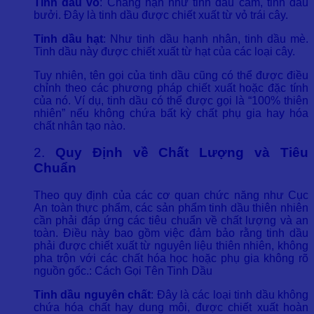
Tinh dầu vỏ
: Chẳng hạn như tinh dầu cam, tinh dầu
bưởi. Đây là tinh dầu được chiết xuất từ vỏ trái cây.
Tinh dầu hạt
: Như tinh dầu hạnh nhân, tinh dầu mè.
Tinh dầu này được chiết xuất từ hạt của các loại cây.
Tuy nhiên, tên gọi của tinh dầu cũng có thể được điều
chỉnh theo các phương pháp chiết xuất hoặc đặc tính
của nó. Ví dụ, tinh dầu có thể được gọi là “100% thiên
nhiên” nếu không chứa bất kỳ chất phụ gia hay hóa
chất nhân tạo nào.
2.
Quy Định về Chất Lượng và Tiêu
Chuẩn
Theo quy định của các cơ quan chức năng như Cục
An toàn thực phẩm, các sản phẩm tinh dầu thiên nhiên
cần phải đáp ứng các tiêu chuẩn về chất lượng và an
toàn. Điều này bao gồm việc đảm bảo rằng tinh dầu
phải được chiết xuất từ nguyên liệu thiên nhiên, không
pha trộn với các chất hóa học hoặc phụ gia không rõ
nguồn gốc.: Cách Gọi Tên Tinh Dầu
Tinh dầu nguyên chất
: Đây là các loại tinh dầu không
chứa hóa chất hay dung môi, được chiết xuất hoàn