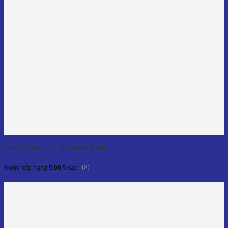
Dầu Hạt Mắc Ca - Macadamia Nut Oil
(2)
Được xếp hạng
5.00
5 sao