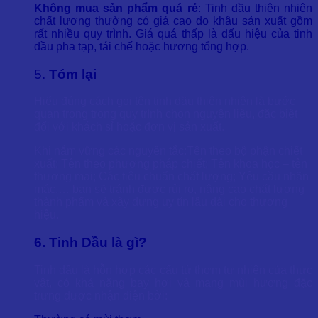
Không mua sản phẩm quá rẻ
: Tinh dầu thiên nhiên
chất lượng thường có giá cao do khâu sản xuất gồm
rất nhiều quy trình. Giá quá thấp là dấu hiệu của tinh
dầu pha tạp, tái chế hoặc hương tổng hợp.
5.
Tóm lại
Hiểu đúng cách gọi tên tinh dầu thiên nhiên là bước
quan trọng trong quy trình chọn nguyên liệu, đặc biệt
đối với khách sỉ hoặc đơn vị sản xuất.
Khi nắm vững các nguyên tắc:Tên theo bộ phận chiết
xuất; Tên theo phương pháp chiết; Tên khoa học – tên
thương mại; Các tiêu chuẩn chất lượng; Yêu cầu nhãn
mác,… bạn sẽ tránh được rủi ro, nâng cao chất lượng
thành phẩm và xây dựng uy tín lâu dài cho thương
hiệu.
6. Tinh Dầu là gì?
Tinh dầu là hỗn hợp các cấu tử thơm tự nhiên của thực
vật, có khả năng bay hơi và mang mùi hương đặc
trưng được nhận diện bởi: