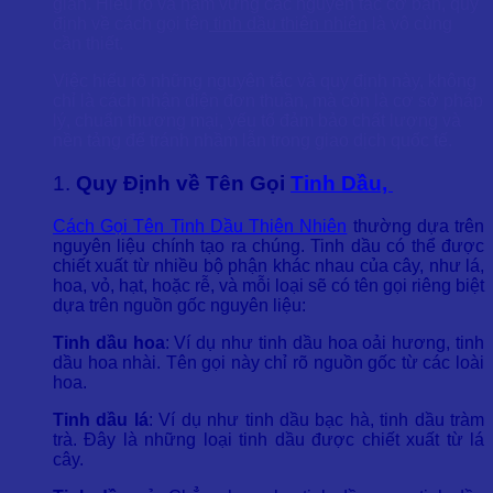
giãn. Hiểu rõ và nắm vững các nguyên tắc cơ bản, quy
định về cách gọi tên
tinh dầu thiên nhiên
là vô cùng
cần thiết.
Việc hiểu rõ những nguyên tắc và quy định này, không
chỉ là cách nhận diện đơn thuần, mà còn là cơ sở pháp
lý, chuẩn thương mại, yếu tố đảm bảo chất lượng và
nền tảng để tránh nhầm lẫn trong giao dịch quốc tế.
1.
Quy Định về Tên Gọi
Tinh Dầu,
Cách Gọi Tên Tinh Dầu Thiên Nhiên
thường dựa trên
nguyên liệu chính tạo ra chúng. Tinh dầu có thể được
chiết xuất từ nhiều bộ phận khác nhau của cây, như lá,
hoa, vỏ, hạt, hoặc rễ, và mỗi loại sẽ có tên gọi riêng biệt
dựa trên nguồn gốc nguyên liệu:
Tinh dầu hoa
: Ví dụ như tinh dầu hoa oải hương, tinh
dầu hoa nhài. Tên gọi này chỉ rõ nguồn gốc từ các loài
hoa.
Tinh dầu lá
: Ví dụ như tinh dầu bạc hà, tinh dầu tràm
trà. Đây là những loại tinh dầu được chiết xuất từ lá
cây.