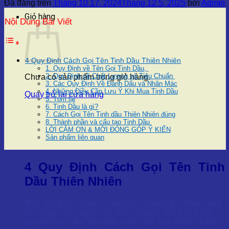
Đã đăng trên
Tháng 10 17, 2024
Tháng 12 5, 2025
bởi
Admin
Giỏ hàng
Nội Dung Bài Viết
4 Quy Định Cách Gọi Tên Tinh Dầu Thiên Nhiên
1. Quy Định về Tên Gọi Tinh Dầu,
2. Quy Định về Chất Lượng và Tiêu Chuẩn
Chưa có sản phẩm trong giỏ hàng.
3. Các Quy Định Về Đánh Dấu và Nhãn Mác
4. Những Điều Cần Lưu Ý Khi Mua Tinh Dầu
Quay trở lại cửa hàng
5. Tóm lại
6. Tinh Dầu là gì?
7. Cách Gọi Tên Tinh dầu Thiên Nhiên đúng
8. Thành phần và cấu tạo Tinh Dầu
LỜI CẢM ƠN & MỜI ĐÓNG GÓP Ý KIẾN
Sản phẩm liên quan
4 Quy Định Cách Gọi Tên Tinh
Dầu Thiên Nhiên
Tinh dầu thiên nhiên là một phần không thể thiếu trong
đời sống hàng ngày của nhiều người, đặc biệt trong
các lĩnh vực như làm đẹp, chăm sóc sức khỏe, và thư