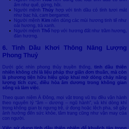
ấm như quế, gừng, hồi.
Người mệnh
Thủy
hợp với tinh dầu có tính tươi mát
như bạc hà, cam bergamot.
Người mệnh
Kim
nên dùng các mùi hương tinh tế như
oải hương, trà xanh.
Người mệnh
Thổ
hợp với hương đất như trầm hương,
đàn hương.
6. Tinh Dầu Khơi Thông Năng Lượng
Phong Thuỷ
Dưới góc nhìn phong thủy truyền thống,
tinh dầu thiên
nhiên không chỉ là liệu pháp thư giãn đơn thuần, mà còn
là phương tiện hữu hiệu giúp khai mở dòng chảy năng
lượng tích cực, điều hòa âm dương trong không gian
sống và làm việc
.
Theo quan niệm Á Đông, mọi vật trong vũ trụ đều vận hành
theo nguyên lý “âm – dương – ngũ hành”, và khi dòng khí
trong không gian bị ngưng trệ, ứ đọng hoặc lệch pha, sẽ gây
ảnh hưởng đến sức khỏe, tâm trạng cũng như vận may của
con người.
Việc sử dụng tinh dầu thiên nhiên để khuếch tán trong