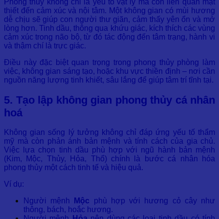
Phong thủy không chỉ là yếu tố vật lý mà còn liên quan mật
thiết đến cảm xúc và nội tâm. Một không gian có mùi hương
dễ chịu sẽ giúp con người thư giãn, cảm thấy yên ổn và mở
lòng hơn. Tinh dầu, thông qua khứu giác, kích thích các vùng
cảm xúc trong não bộ, từ đó tác động đến tâm trạng, hành vi
và thậm chí là trực giác.
Điều này đặc biệt quan trọng trong phong thủy phòng làm
việc, không gian sáng tạo, hoặc khu vực thiền định – nơi cần
nguồn năng lượng tinh khiết, sâu lắng để giúp tâm trí tĩnh tại.
5. Tạo lập không gian phong thủy cá nhân
hoá
Không gian sống lý tưởng không chỉ đáp ứng yếu tố thẩm
mỹ mà còn phản ánh bản mệnh và tính cách của gia chủ.
Việc lựa chọn tinh dầu phù hợp với ngũ hành bản mệnh
(Kim, Mộc, Thủy, Hỏa, Thổ) chính là bước cá nhân hóa
phong thủy một cách tinh tế và hiệu quả.
Ví dụ:
Người mệnh
Mộc
phù hợp với hương cỏ cây như
thông, bách, hoắc hương.
Người mệnh
Hỏa
nên dùng các loại tinh dầu có tính