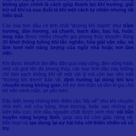
không gian chính là cách giúp thanh lọc khí trường, giải
trừ uế khí và xua đuổi tà khí một cách tự nhiên nhưng rất
hiệu quả
.
Các loại tinh dầu có tính chất “dương khí mạnh” như
trầm
hương, đàn hương, sả chanh, bạch đàn, bạc hà, hoặc
long não
được nhiều chuyên gia phong thủy khuyên dùng
để
khơi thông luồng khí tắc nghẽn, hóa giải vận xấu, và
làm tươi mới năng lượng của ngôi nhà hoặc nơi làm
việc
.
Khi được khuếch tán đều đặn qua máy xông, đèn xông hoặc
nhỏ vài giọt lên đá phong thủy, các loại tinh dầu này không
chỉ làm sạch không khí về mặt vật lý mà còn tạo nên một
“trường khí thơm” bảo vệ,
định hướng lại dòng khí lưu
chuyển trong không gian
, hỗ trợ tinh thần và tâm trí gia chủ
trở nên minh mẫn, an yên hơn.
Đặc biệt, trong những thời điểm cần “tẩy uế” như khi chuyển
nhà mới, mở cửa hàng, khai trương, hoặc sau những sự
kiện tiêu cực, tinh dầu nguyên chất được xem như
vật dẫn
truyền năng lượng lành
, giúp xóa bỏ cảm giác nặng nề,
hỗn loạn và
tạo dựng lại sự hài hòa với thiên nhiên và vũ
trụ
.