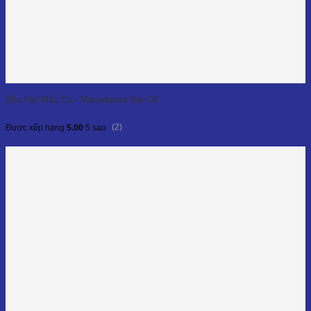
Dầu Hạt Mắc Ca - Macadamia Nut Oil
(2)
Được xếp hạng
5.00
5 sao