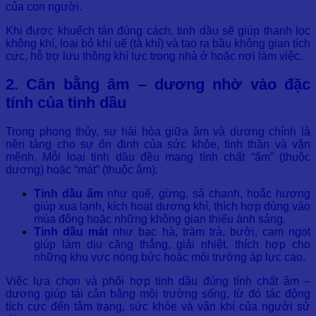
của con người.
Khi được khuếch tán đúng cách, tinh dầu sẽ giúp thanh lọc
không khí, loại bỏ khí uế (tà khí) và tạo ra bầu không gian tích
cực, hỗ trợ lưu thông khí lực trong nhà ở hoặc nơi làm việc.
2. Cân bằng âm – dương nhờ vào đặc
tính của tinh dầu
Trong phong thủy, sự hài hòa giữa âm và dương chính là
nền tảng cho sự ổn định của sức khỏe, tinh thần và vận
mệnh. Mỗi loại tinh dầu đều mang tính chất “ấm” (thuộc
dương) hoặc “mát” (thuộc âm):
Tinh dầu ấm
như quế, gừng, sả chanh, hoắc hương
giúp xua lạnh, kích hoạt dương khí, thích hợp dùng vào
mùa đông hoặc những không gian thiếu ánh sáng.
Tinh dầu mát
như bạc hà, tràm trà, bưởi, cam ngọt
giúp làm dịu căng thẳng, giải nhiệt, thích hợp cho
những khu vực nóng bức hoặc môi trường áp lực cao.
Việc lựa chọn và phối hợp tinh dầu đúng tính chất âm –
dương giúp tái cân bằng môi trường sống, từ đó tác động
tích cực đến tâm trạng, sức khỏe và vận khí của người sử