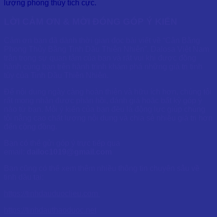
lượng phong thủy tích cực.
LỜI CẢM ƠN & MỜI ĐÓNG GÓP Ý KIẾN
Cảm ơn bạn đã dành thời gian đọc bài viết về “Cân Bằng
Phong Thủy Bằng Tinh Dầu Thiên Nhiên”. Dalosa Việt Nam
trân trọng sự quan tâm của bạn và rất vui khi được đồng
hành cùng bạn trên hành trình khám phá những giá trị tinh
túy của Tinh Dầu Thiên Nhiên.
Để nội dung ngày càng hoàn thiện và hữu ích hơn, chúng tôi
rất mong nhận được phản hồi, đánh giá hoặc bất kỳ góp ý
nào từ bạn. Mỗi ý kiến của bạn đều là động lực giúp chúng
tôi nâng cao chất lượng nội dung và chia sẻ nhiều giá trị hơn
đến cộng đồng.
Bạn có thể gửi góp ý trực tiếp qua
email:
dailoc1019@gmail.com
Bạn cũng có thể xem thêm nhiều thông tin chuyên sâu về
tinh dầu tại:
https://tinhdauduoclieu.com
https://tinhdauthaoduoc.net