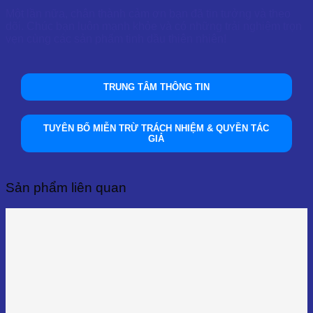
Một lần nữa, chân thành cảm ơn bạn đã tin tưởng và theo
dõi. Chúc bạn luôn mạnh khỏe và có những trải nghiệm trọn
vẹn cùng các sản phẩm tinh dầu thiên nhiên!
TRUNG TÂM THÔNG TIN
TUYÊN BỐ MIỄN TRỪ TRÁCH NHIỆM & QUYỀN TÁC
GIẢ
Sản phẩm liên quan