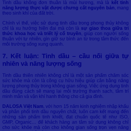
Tinh dầu không đơn thuần là mùi hương, mà là
kết tinh
năng lượng thực vật được chưng cất nguyên bản
, mang
theo sinh khí của đất trời.
Chính vì thế, việc sử dụng tinh dầu trong phong thủy không
chỉ là xu hướng hiện đại mà còn là
sự giao thoa giữa tri
thức khoa học và triết lý cổ truyền
, giúp con người sống
thuận với tự nhiên, gìn giữ sự bình an từ trong tâm thức đến
môi trường sống xung quanh.
7. Kết luận: Tinh dầu – cầu nối giữa tự
nhiên và năng lượng sống
Tinh dầu thiên nhiên không chỉ là một sản phẩm chăm sóc
sức khỏe mà còn là công cụ hữu hiệu giúp cân bằng năng
lượng phong thủy trong không gian sống. Việc ứng dụng tinh
dầu đúng cách sẽ mang lại môi trường thanh sạch, tâm trí
minh mẫn và vận khí hanh thông cho cả gia đình.
DALOSA Việt Nam
, với hơn 15 năm kinh nghiệm nhập khẩu
và phân phối tinh dầu nguyên chất, luôn cam kết mang đến
những sản phẩm tinh khiết, đạt chuẩn quốc tế như ISO,
GMP, Organic… để khách hàng an tâm sử dụng không chỉ
cho sức khỏe mà còn cho không gian sống trọn vẹn năng