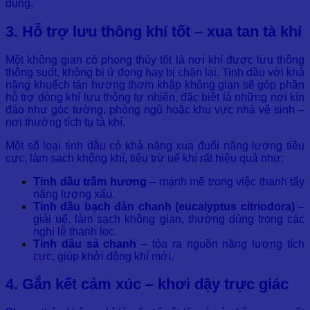
dụng.
3. Hỗ trợ lưu thông khí tốt – xua tan tà khí
Một không gian có phong thủy tốt là nơi khí được lưu thông
thông suốt, không bị ứ đọng hay bị chặn lại. Tinh dầu với khả
năng khuếch tán hương thơm khắp không gian sẽ góp phần
hỗ trợ dòng khí lưu thông tự nhiên, đặc biệt là những nơi kín
đáo như góc tường, phòng ngủ hoặc khu vực nhà vệ sinh –
nơi thường tích tụ tà khí.
Một số loại tinh dầu có khả năng xua đuổi năng lượng tiêu
cực, làm sạch không khí, tiêu trừ uế khí rất hiệu quả như:
Tinh dầu trầm hương
– mạnh mẽ trong việc thanh tẩy
năng lượng xấu.
Tinh dầu bạch đàn chanh (eucalyptus citriodora)
–
giải uế, làm sạch không gian, thường dùng trong các
nghi lễ thanh lọc.
Tinh dầu sả chanh
– tỏa ra nguồn năng lượng tích
cực, giúp khởi động khí mới.
4. Gắn kết cảm xúc – khơi dậy trực giác