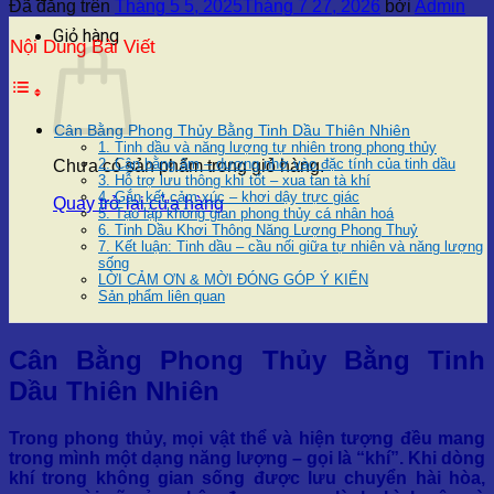
Đã đăng trên
Tháng 5 5, 2025
Tháng 7 27, 2026
bởi
Admin
Giỏ hàng
Nội Dung Bài Viết
Cân Bằng Phong Thủy Bằng Tinh Dầu Thiên Nhiên
1. Tinh dầu và năng lượng tự nhiên trong phong thủy
2. Cân bằng âm – dương nhờ vào đặc tính của tinh dầu
Chưa có sản phẩm trong giỏ hàng.
3. Hỗ trợ lưu thông khí tốt – xua tan tà khí
4. Gắn kết cảm xúc – khơi dậy trực giác
Quay trở lại cửa hàng
5. Tạo lập không gian phong thủy cá nhân hoá
6. Tinh Dầu Khơi Thông Năng Lượng Phong Thuỷ
7. Kết luận: Tinh dầu – cầu nối giữa tự nhiên và năng lượng
sống
LỜI CẢM ƠN & MỜI ĐÓNG GÓP Ý KIẾN
Sản phẩm liên quan
Cân Bằng Phong Thủy Bằng Tinh
Dầu Thiên Nhiên
Trong phong thủy, mọi vật thể và hiện tượng đều mang
trong mình một dạng năng lượng – gọi là “khí”. Khi dòng
khí trong không gian sống được lưu chuyển hài hòa,