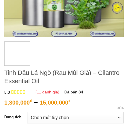
Tinh Dầu Lá Ngò (Rau Mùi Già) – Cilantro
Essential Oil
(
11
đánh giá)
Đã bán
84
5.0
5.0
11
trên 5
Khoảng
–
₫
₫
1,300,000
15,000,000
dựa trên
giá:
đánh giá
XÓA
từ
Dung tích
1,300,000₫