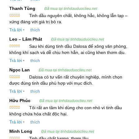
cây rau mùi, loài thực vật thuộc họ Hoa Tán
Thanh Tùng
Đã mua tại tinhdauduoclieu.net
(Apiaceae). Rau mùi, hay còn gọi là ngò rí, là một
Tinh dầu nguyên chất, không hắc, không lẫn tạp –
loại gia vị phổ biến trong nhiều nền ẩm thực, đặc
Được xếp
xứng đáng với giá trị bỏ ra.
hạng
5
5
biệt là ở các quốc gia châu Á và Trung Đông.
sao
Trả lời
•
thích
Tinh dầu lá ngò không chỉ được sử dụng trong
Leo – Lâm Phát
Đã mua tại tinhdauduoclieu.net
Sau khi dùng tinh dầu Dalosa để xông văn phòng,
nấu ăn mà còn có nhiều tác dụng tuyệt vời đối với
Được xếp
không khí sạch và dễ chịu hơn hẳn, ai cũng khen thơm dịu.
sức khỏe, từ hỗ trợ tiêu hóa, tăng cường miễn
hạng
5
5
sao
Trả lời
•
thích
dịch cho đến việc làm đẹp da.
Ngọc Lan
Đã mua tại tinhdauduoclieu.net
2. Thông Tin Kỹ Thuật Tinh Dầu Lá Ngò
Dalosa có tư vấn rất chuyên nghiệp, mình chọn
Được xếp
được đúng tinh dầu phù hợp với mục đích.
hạng
5
5
Tên tiếng Việt
: Tinh Dầu Lá Ngò
sao
Trả lời
•
thích
Tên tiếng Anh
: Cilantro Essential Oil
Hữu Phúc
Đã mua tại tinhdauduoclieu.net
Tôi rất an tâm khi dùng cho con nhỏ vì tinh dầu
Tên thực vật
: Coriandrum sativum
Được xếp
không chứa hóa chất độc hại.
hạng
5
5
Bộ phận chiết xuất
: Lá ngò
sao
Trả lời
•
thích
Phương pháp chiết xuất
: Hơi nước
Minh Long
Đã mua tại tinhdauduoclieu.net
Tinh dầu chất lượng, thơm lâu