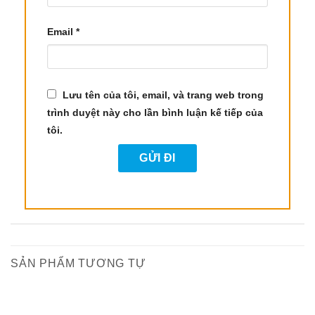
đồng thời giúp làm sạch miệng và giảm mùi hôi
miệng.
Email
*
Kháng Khuẩn và Khử Mùi
: Tinh Dầu Lá Ngò
có tính kháng khuẩn mạnh mẽ, có thể giúp diệt
khuẩn và khử mùi cơ thể, đồng thời giúp làm
Lưu tên của tôi, email, và trang web trong
sạch không khí.
trình duyệt này cho lần bình luận kế tiếp của
Chống Oxy Hóa
: Tinh dầu lá ngò chứa các
tôi.
chất chống oxy hóa giúp làm sạch cơ thể, giúp
cơ thể luôn khỏe mạnh và tươi mới.
Giảm Mỡ Máu
: Một số nghiên cứu cho thấy
tinh dầu lá ngò có tác dụng giảm mỡ máu và
hỗ trợ việc phân hủy lipid.
Hỗ Trợ Sinh Lý Tình Dục
: Tinh dầu này được
cho là có tác dụng kích thích tình dục, giúp tăng
SẢN PHẨM TƯƠNG TỰ
cường ham muốn và điều trị một số vấn đề liên
quan đến rối loạn sinh lý.
-20%
-21%