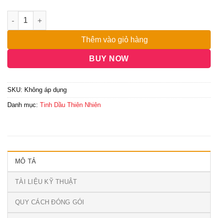
đến
15,000,000₫
Thêm vào giỏ hàng
BUY NOW
SKU:
Không áp dụng
Danh mục:
Tinh Dầu Thiên Nhiên
MÔ TẢ
TÀI LIỆU KỸ THUẬT
QUY CÁCH ĐÓNG GÓI