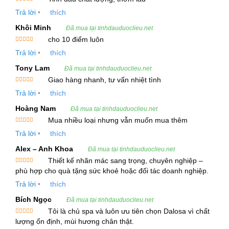
Màu sắc
: Vàng nhạt
Được xếp
Trả lời
•
thích
hạng
5
5
sao
Mùi vị
: Mùi đặc trưng của lá ngò
Khôi Minh
Đã mua tại tinhdauduoclieu.net
Tỷ trọng ở 25ºC
: 0.8630 – 0.8750
cho 10 điểm luôn
Được xếp
Trả lời
•
thích
hạng
5
5
Chỉ số khúc xạ
: 1.460 – 1.472
sao
Tony Lam
Đã mua tại tinhdauduoclieu.net
Góc quay cực
: +8 đến +15
Giao hàng nhanh, tư vấn nhiệt tình
Được xếp
Hàm lượng hoạt chất chính
: D (+) –linalool
Trả lời
•
thích
hạng
5
5
sao
50% -65%
Hoàng Nam
Đã mua tại tinhdauduoclieu.net
Mua nhiều loại nhưng vẫn muốn mua thêm
Tinh Dầu Lá Ngò được cung cấp với các chứng
Được xếp
Trả lời
•
thích
hạng
5
5
nhận quốc tế như ISO 22000:2005, GMP, Kosher,
sao
Alex – Anh Khoa
Đã mua tại tinhdauduoclieu.net
và có nguồn gốc từ các quốc gia như Ấn Độ và
Thiết kế nhãn mác sang trọng, chuyên nghiệp –
Indonesia. Sản phẩm có thể được đóng gói theo
Được xếp
phù hợp cho quà tặng sức khoẻ hoặc đối tác doanh nghiệp.
hạng
5
5
các dung tích từ 100ml đến 25kg tùy theo nhu cầu
sao
Trả lời
•
thích
sử dụng.
Bích Ngọc
Đã mua tại tinhdauduoclieu.net
Tôi là chủ spa và luôn ưu tiên chọn Dalosa vì chất
3. Công Dụng và Lợi Ích Của Tinh Dầu Lá Ngò
Được xếp
lượng ổn định, mùi hương chân thật.
hạng
5
5