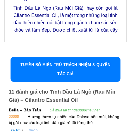
Tinh Dầu Lá Ngò (Rau Mùi Già), hay còn gọi là
Cilantro Essential Oil, là một trong những loại tinh
dầu thiên nhiên nổi bật trong ngành chăm sóc sức
khỏe và làm đẹp. Được chiết xuất từ lá của cây
rau mùi (Coriandrum sativum), tinh dầu này không
chỉ mang lại hương thơm dễ chịu mà còn có
nhiều tác dụng tuyệt vời đối với sức khỏe và sắc
đẹp.
TUYÊN BỐ MIỄN TRỪ TRÁCH NHIỆM & QUYỀN
Trong bài viết này, chúng ta sẽ cùng tìm hiểu chi
TÁC GIẢ
tiết về tinh dầu lá ngò, các công dụng, cách sử
dụng và gợi ý kết hợp để tận dụng tối đa lợi ích từ
11 đánh giá cho
Tinh Dầu Lá Ngò (Rau Mùi
loại tinh dầu này.
Già) – Cilantro Essential Oil
1. Giới Thiệu Tinh Dầu Lá Ngò (Rau Mùi Già)
Bella – Bảo Trân
Đã mua tại tinhdauduoclieu.net
Hương thơm tự nhiên của Dalosa bền mùi, không
Tinh Dầu Lá Ngò (Cilantro Essential Oil) được
Được xếp
bị gắt như các loại tinh dầu giá rẻ tôi từng thử.
chiết xuất bằng phương pháp hơi nước từ lá của
hạng
5
5
sao
Trả lời
•
thích