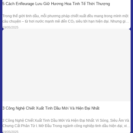
5 Cách Enfleurage Lưu Giữ Hương Hoa Tinh Tế Thời Thượng
Trong thế giới tinh dầu, mỗi phương pháp chiết xuất đều mang trong mình một
câu chuyện – từ hơi nước mạnh mẽ đến CO₂ siêu tới hạn hiện đại. Nhưng giữa
dòng chảy công nghệ ấy, enfleurage – một kỹ thuật cổ xưa và tinh tế – vẫn tồn
19/05/2025
tại như một biểu tượng
3 Công Nghệ Chiết Xuất Tinh Dầu Mới Và Hiện Đại Nhất
3 Công Nghệ Chiết Xuất Tinh Dầu Mới Và Hiện Đại Nhất: Vi Sóng, Siêu Âm Và
Chưng Cất Phân Tử I. Mở Đầu Trong ngành công nghiệp tinh dầu hiện đại, việc
tối ưu hóa hiệu suất chiết xuất, giữ nguyên hương thơm và hoạt chất trị liệu là
19/05/2025