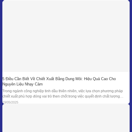
mục tiêu hàng đầu. Bên
5 Điều Cần Biết Về Chiết Xuất Bằng Dung Môi: Hiệu Quả Cao Cho
Nguyên Liệu Nhạy Cảm
Trong ngành công nghiệp tinh dầu thiên nhiên, việc lựa chọn phương pháp
chiết xuất phù hợp đóng vai trò then chốt trong việc quyết định chất lượng
thành phẩm – đặc biệt là đối với những loại nguyên liệu cao cấp và nhạy cảm.
19/05/2025
Khi các phương pháp truyền thống như chưng cất lôi