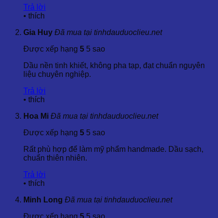
Trả lời
3.3. Hỗ Trợ Điều Trị Mụn và Tẩy Tế Bào Chết
•
thích
Dầu hạt nho có tính chất làm se khít lỗ chân lông và giảm
Gia Huy
Đã mua tại tinhdauduoclieu.net
viêm, vì vậy nó rất hiệu quả trong việc điều trị mụn trứng cá
và giảm sẹo do mụn. Ngoài ra, dầu hạt nho còn giúp tẩy tế
Được xếp hạng
5
5 sao
bào chết và dưỡng da mềm mại.
Dầu nền tinh khiết, không pha tạp, đạt chuẩn nguyên
3.4. Cải Thiện Sức Khỏe Tóc
liệu chuyên nghiệp.
Trả lời
Dầu này là một thành phần lý tưởng để dưỡng tóc, giúp
•
thích
giảm gãy rụng, phục hồi độ bóng và mềm mượt cho tóc. Dầu
hạt nho cũng giúp bảo vệ tóc khỏi tác hại của ánh nắng mặt
Hoa Mi
Đã mua tại tinhdauduoclieu.net
trời và các yếu tố môi trường.
Được xếp hạng
5
5 sao
3.5. Chống Oxy Hóa và Ngăn Ngừa Lão Hóa
Rất phù hợp để làm mỹ phẩm handmade. Dầu sạch,
Với vitamin E và các chất chống oxy hóa mạnh mẽ, dầu này
chuẩn thiên nhiên.
giúp ngăn ngừa các dấu hiệu lão hóa sớm như nếp nhăn và
làm sáng da.
Trả lời
•
thích
3.6. Hỗ Trợ Giảm Cân và Điều Hòa Huyết Áp
Minh Long
Đã mua tại tinhdauduoclieu.net
Dầu này giúp kiểm soát huyết áp nhờ vào các hợp chất
Được xếp hạng
5
5 sao