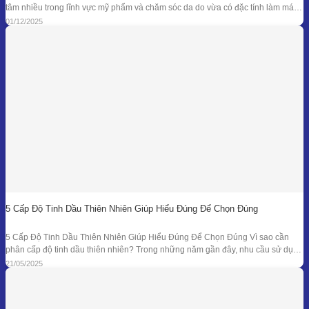
tâm nhiều trong lĩnh vực mỹ phẩm và chăm sóc da do vừa có đặc tính làm mát
đặc trưng, vừa sở hữu phổ kháng khuẩn và khử mùi tự nhiên đã được ghi nhận
01/12/2025
trong nhiều nghiên cứu. Giá trị
5 Cấp Độ Tinh Dầu Thiên Nhiên Giúp Hiểu Đúng Để Chọn Đúng
5 Cấp Độ Tinh Dầu Thiên Nhiên Giúp Hiểu Đúng Để Chọn Đúng Vì sao cần
phân cấp độ tinh dầu thiên nhiên? Trong những năm gần đây, nhu cầu sử dụng
tinh dầu thiên nhiên ngày càng gia tăng trong các lĩnh vực như chăm sóc sức
21/05/2025
khỏe, mỹ phẩm, liệu pháp hương thơm,