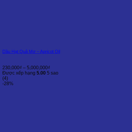
Dầu Hạt Quả Mơ – Apricot Oil
Khoảng
230,000
₫
–
5,000,000
₫
giá:
Được xếp hạng
5.00
5 sao
từ
(4)
230,000₫
-28%
đến
5,000,000₫