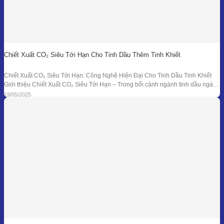
Chiết Xuất CO₂ Siêu Tới Hạn Cho Tinh Dầu Thêm Tinh Khiết
Chiết Xuất CO₂ Siêu Tới Hạn: Công Nghệ Hiện Đại Cho Tinh Dầu Tinh Khiết
Giới thiệu Chiết Xuất CO₂ Siêu Tới Hạn – Trong bối cảnh ngành tinh dầu ngày
càng đồi hỏi cao về độ tinh khiết, tính an toàn và hiệu quả sinh học, phương
19/05/2025
pháp chiết xuất bằng CO₂ siêu tới