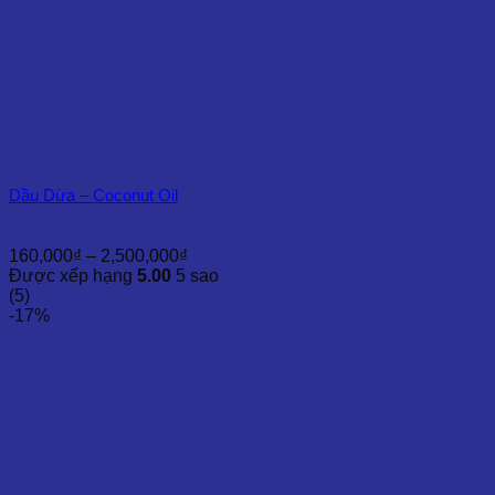
Dầu Dừa – Coconut Oil
Khoảng
160,000
₫
–
2,500,000
₫
giá:
Được xếp hạng
5.00
5 sao
từ
(5)
160,000₫
-17%
đến
2,500,000₫