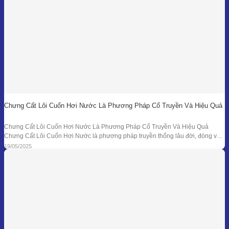
Chưng Cất Lôi Cuốn Hơi Nước Là Phương Pháp Cổ Truyền Và Hiệu Quả
Chưng Cất Lôi Cuốn Hơi Nước Là Phương Pháp Cổ Truyền Và Hiệu Quả
Chưng Cất Lôi Cuốn Hơi Nước là phương pháp truyền thống lâu đời, đóng vai
trò nền tảng trong ngành chiết xuất tinh dầu thiên nhiên. Từ những nồi đồng thủ
19/05/2025
công ở các làng nghề cho đến hệ thống chưng