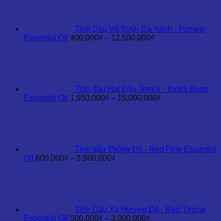
4,200,000₫
đến
35,000,000₫
Tinh Dầu Vỏ Bưởi Da Xanh - Pomelo
Khoảng
Essential Oil
400,000
₫
–
12,500,000
₫
giá:
từ
400,000₫
đến
12,500,000₫
Tinh dầu Hạt Đậu Tonka - Tonka Bean
Khoảng
Essential Oil
1,950,000
₫
–
15,000,000
₫
giá:
từ
1,950,000₫
đến
15,000,000₫
Tinh dầu Thông Đỏ - Red Pine Essential
Khoảng
Oil
600,000
₫
–
3,900,000
₫
giá:
từ
600,000₫
đến
3,900,000₫
Tinh Dầu Xạ Hương Đỏ - Red Thyme
Khoảng
Essential Oil
500,000
₫
–
3,000,000
₫