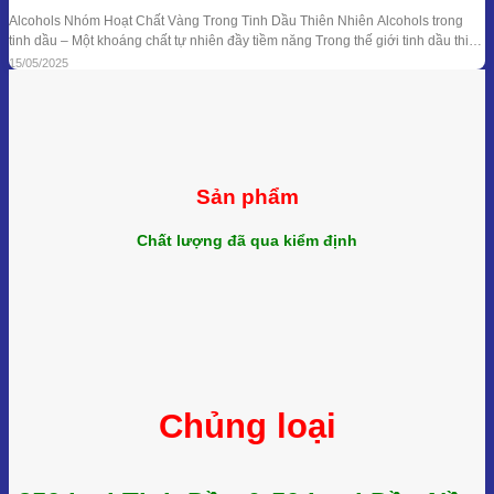
Alcohols Nhóm Hoạt Chất Vàng Trong Tinh Dầu Thiên Nhiên Alcohols trong
tinh dầu – Một khoáng chất tự nhiên đầy tiềm năng Trong thế giới tinh dầu thiên
nhiên, mỗi giọt nhỏ bé lại ẩn chứa hàng trăm hợp chất hóa học với công dụng
15/05/2025
trị liệu riêng biệt. Trong số đó, nhóm Alcohols
Sản phẩm
Chất lượng đã qua kiểm định
Chủng loại