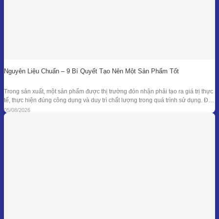
Nguyên Liệu Chuẩn – 9 Bí Quyết Tạo Nên Một Sản Phẩm Tốt
Trong sản xuất, một sản phẩm được thị trường đón nhận phải tạo ra giá trị thực
tế, thực hiện đúng công dụng và duy trì chất lượng trong quá trình sử dụng. Để
đạt được kết quả đó, doanh nghiệp cần kiểm soát đồng bộ từ mục tiêu nghiên
05/08/2026
cứu, nguyên liệu, công thức