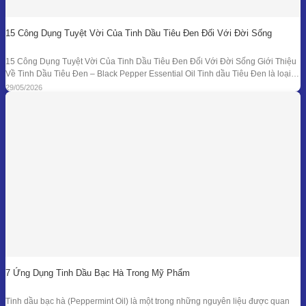
15 Công Dụng Tuyệt Vời Của Tinh Dầu Tiêu Đen Đối Với Đời Sống
15 Công Dụng Tuyệt Vời Của Tinh Dầu Tiêu Đen Đối Với Đời Sống Giới Thiệu
Về Tinh Dầu Tiêu Đen – Black Pepper Essential Oil Tinh dầu Tiêu Đen là loại
tinh dầu thiên nhiên được chiết xuất từ quả của cây Tiêu Đen (Piper nigrum)
29/05/2026
bằng phương pháp chưng cất hơi nước. Đây là
7 Ứng Dụng Tinh Dầu Bạc Hà Trong Mỹ Phẩm
Tinh dầu bạc hà (Peppermint Oil) là một trong những nguyên liệu được quan