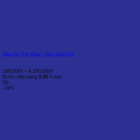
Dầu Hạt Trái Nhàu – Noni Seed Oil
Khoảng
180,000
₫
–
4,250,000
₫
giá:
Được xếp hạng
5.00
5 sao
từ
(6)
180,000₫
-19%
đến
4,250,000₫