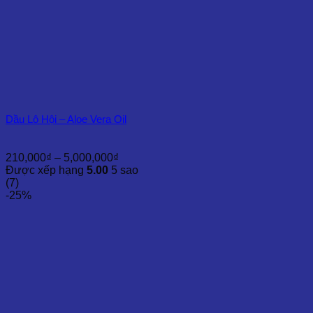
Dầu Lô Hội – Aloe Vera Oil
Khoảng
210,000
₫
–
5,000,000
₫
giá:
Được xếp hạng
5.00
5 sao
từ
(7)
210,000₫
-25%
đến
5,000,000₫