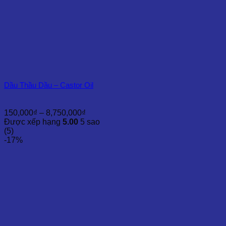
Dầu Thầu Dầu – Castor Oil
Khoảng
150,000
₫
–
8,750,000
₫
giá:
Được xếp hạng
5.00
5 sao
từ
(5)
150,000₫
-17%
đến
8,750,000₫