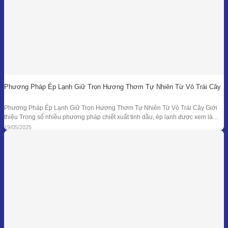
Phương Pháp Ép Lạnh Giữ Trọn Hương Thơm Tự Nhiên Từ Vỏ Trái Cây
Phương Pháp Ép Lạnh Giữ Trọn Hương Thơm Tự Nhiên Từ Vỏ Trái Cây Giới
thiệu Trong số nhiều phương pháp chiết xuất tinh dầu, ép lạnh được xem là
một trong những kỹ thuật đối với nguyên liệu đặc thù – đặc biệt là vỏ các loại
19/05/2025
quả có mùi hương tươi mát như