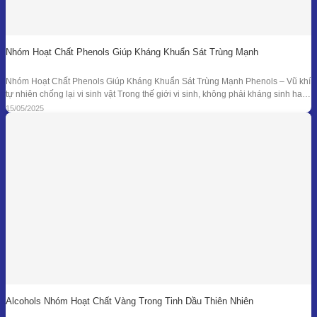
Nhóm Hoạt Chất Phenols Giúp Kháng Khuẩn Sát Trùng Mạnh
Nhóm Hoạt Chất Phenols Giúp Kháng Khuẩn Sát Trùng Mạnh Phenols – Vũ khí
tự nhiên chống lại vi sinh vật Trong thế giới vi sinh, không phải kháng sinh hay
hóa chất tổng hợp mới là “anh hùng” duy nhất. Từ hàng ngàn năm trước, các
15/05/2025
nền y học cổ đại đã sử dụng tinh dầu
Alcohols Nhóm Hoạt Chất Vàng Trong Tinh Dầu Thiên Nhiên