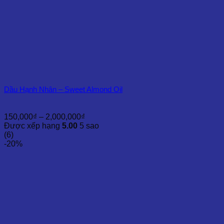
Dầu Hạnh Nhân – Sweet Almond Oil
Khoảng
150,000
₫
–
2,000,000
₫
giá:
Được xếp hạng
5.00
5 sao
từ
(6)
150,000₫
-20%
đến
2,000,000₫