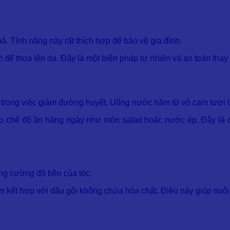
ả. Tính năng này rất thích hợp để bảo vệ gia đình.
m để thoa lên da. Đây là một biện pháp tự nhiên và an toàn th
rong việc giảm đường huyết. Uống nước hãm từ vỏ cam tươi là
o chế độ ăn hàng ngày như món salad hoặc nước ép. Đây là c
ng cường độ bền của tóc.
cam kết hợp với dầu gội không chứa hóa chất. Điều này giúp nuô