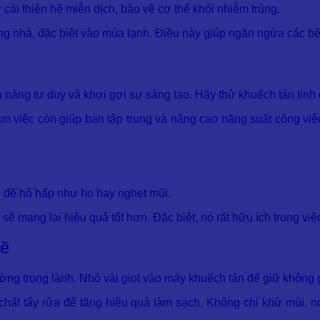
cải thiện hệ miễn dịch, bảo vệ cơ thể khỏi nhiễm trùng.
ong nhà, đặc biệt vào mùa lạnh. Điều này giúp ngăn ngừa các 
năng tư duy và khơi gợi sự sáng tạo. Hãy thử khuếch tán tinh 
làm việc còn giúp bạn tập trung và nâng cao năng suất công 
n đề hô hấp như ho hay nghẹt mũi.
sẽ mang lại hiệu quả tốt hơn. Đặc biệt, nó rất hữu ích trong vi
sẽ
ng trong lành. Nhỏ vài giọt vào máy khuếch tán để giữ không g
chất tẩy rửa để tăng hiệu quả làm sạch. Không chỉ khử mùi, 