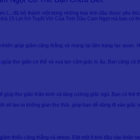
ium L., đã trở thành một trong những loại tinh dầu được yêu t
m phá 15 Lợi Ích Tuyệt Vời Của Tinh Dầu Cam Ngọt mà bạn có th
nhiên giúp giảm căng thẳng và mang lại tâm trạng lạc quan. H
m
giúp thư giãn cơ thể và xua tan cảm giác lo âu. Bạn cũng có t
ể giúp thư giãn thần kinh và tăng cường giấc ngủ. Bạn có thể th
tối sẽ tạo ra không gian thư thái, giúp bạn dễ dàng đi vào giấc
m thiểu căng thẳng và stress. Đặt một ít tinh dầu vào khăn tay 