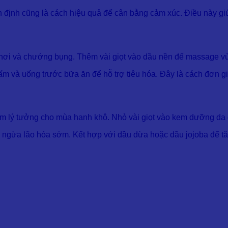
 định cũng là cách hiệu quả để cân bằng cảm xúc. Điều này giú
ầy hơi và chướng bụng. Thêm vài giọt vào dầu nền để massage v
m và uống trước bữa ăn để hỗ trợ tiêu hóa. Đây là cách đơn g
ẩm lý tưởng cho mùa hanh khô. Nhỏ vài giọt vào kem dưỡng da
ăn ngừa lão hóa sớm. Kết hợp với dầu dừa hoặc dầu jojoba để