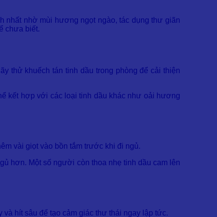
hích nhất nhờ mùi hương ngọt ngào, tác dụng thư giãn
ể chưa biết.
ãy thử khuếch tán tinh dầu trong phòng để cải thiện
hể kết hợp với các loại tinh dầu khác như oải hương
êm vài giọt vào bồn tắm trước khi đi ngủ.
 ngủ hơn. Một số người còn thoa nhẹ tinh dầu cam lên
và hít sâu để tạo cảm giác thư thái ngay lập tức.