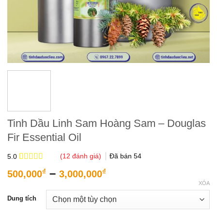
Tinh Dầu Linh Sam Hoàng Sam – Douglas
Fir Essential Oil
(
12
đánh giá)
Đã bán
54
5.0
5.0
12
trên 5
Khoảng
–
₫
₫
500,000
3,000,000
dựa trên
giá:
đánh giá
XÓA
từ
Dung tích
500,000₫