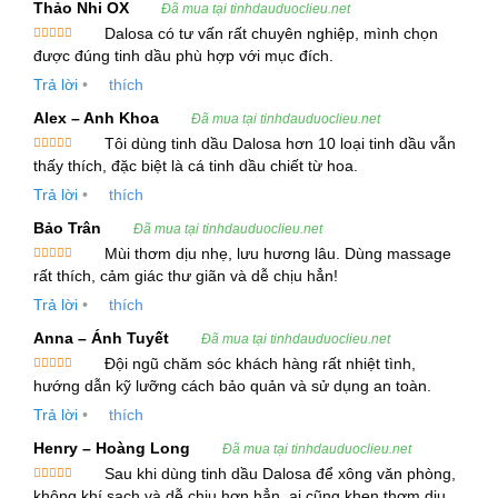
Tinh dầu Linh Sam Hoàng Sam được chiết xuất
Thảo Nhi OX
Đã mua tại tinhdauduoclieu.net
từ cây Linh Sam Douglas, một loài cây lá kim có
Dalosa có tư vấn rất chuyên nghiệp, mình chọn
Được xếp
được đúng tinh dầu phù hợp với mục đích.
nguồn gốc từ Bắc Mỹ. Loài cây này được biết đến
hạng
5
5
sao
Trả lời
•
thích
với khả năng phát triển mạnh mẽ trong các khu
vực khí hậu ôn đới và được sử dụng rộng rãi
Alex – Anh Khoa
Đã mua tại tinhdauduoclieu.net
Tôi dùng tinh dầu Dalosa hơn 10 loại tinh dầu vẫn
trong các sản phẩm tinh dầu nhờ vào các tác
Được xếp
thấy thích, đặc biệt là cá tinh dầu chiết từ hoa.
dụng chữa bệnh và làm đẹp của nó.
hạng
5
5
sao
Trả lời
•
thích
Tinh dầu Hoàng Sam mang trong mình một
Bảo Trân
Đã mua tại tinhdauduoclieu.net
hương thơm đặc trưng, kết hợp giữa mùi gỗ tự
Mùi thơm dịu nhẹ, lưu hương lâu. Dùng massage
Được xếp
rất thích, cảm giác thư giãn và dễ chịu hẳn!
nhiên và hương hoa nhẹ nhàng cùng chút cam
hạng
5
5
sao
Trả lời
•
thích
quýt, tạo nên một sự cân bằng hoàn hảo cho
những ai yêu thích mùi hương thiên nhiên tươi
Anna – Ánh Tuyết
Đã mua tại tinhdauduoclieu.net
mới.
Đội ngũ chăm sóc khách hàng rất nhiệt tình,
Được xếp
hướng dẫn kỹ lưỡng cách bảo quản và sử dụng an toàn.
hạng
5
5
sao
Thông Tin Kỹ Thuật Tinh Dầu Linh Sam Hoàng
Trả lời
•
thích
Sam
Henry – Hoàng Long
Đã mua tại tinhdauduoclieu.net
Sau khi dùng tinh dầu Dalosa để xông văn phòng,
Tên thực vật:
Pseudotsuga menziesii
Được xếp
không khí sạch và dễ chịu hơn hẳn, ai cũng khen thơm dịu.