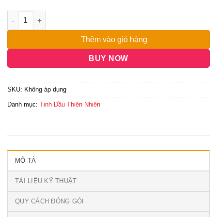
đến
3,000,000₫
Thêm vào giỏ hàng
BUY NOW
SKU:
Không áp dụng
Danh mục:
Tinh Dầu Thiên Nhiên
MÔ TẢ
TÀI LIỆU KỸ THUẬT
QUY CÁCH ĐÓNG GÓI