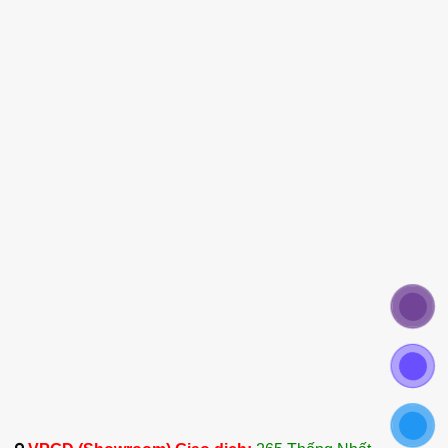
Công Ty Dalosa Việt Nam – Nhà Cung Cấp Tinh
Dầu Linh Sam Hoàng Sam Uy Tín
Công ty TNHH Tinh Dầu Thảo Dược Dalosa Việt
Nam là một trong những nhà cung cấp tinh dầu
Linh Sam Hoàng Sam hàng đầu tại Việt Nam, với
nguồn cung cấp từ các quốc gia như Ấn Độ,
Indonesia và Việt Nam.
Với gần 20 năm kinh nghiệm trong ngành tinh dầu
và dược liệu, Dalosa Việt Nam cam kết mang đến
cho khách hàng sản phẩm tinh dầu chất lượng
cao, đã qua kiểm định tại các tổ chức uy tín tại
Việt Nam.
Các sản phẩm tinh dầu của Dalosa Việt Nam luôn
đảm bảo về chất lượng, an toàn và hiệu quả, phục
vụ nhu cầu của các doanh nghiệp dược phẩm, mỹ