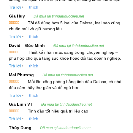
Tên gọi khác:
Tinh dầu Hoàng Sam
hạng
5
5
sao
Trả lời
•
thích
Bộ phận chiết xuất:
Lá và cành
Gia Huy
Phương pháp chiết xuất:
Chưng cất hơi nước
Đã mua tại tinhdauduoclieu.net
Tôi đã dùng hơn 5 loại của Dalosa, loại nào cũng
Màu sắc:
Màu vàng nhạt
Được xếp
chuẩn mùi và giữ hương lâu.
hạng
5
5
Mùi vị:
Hương thơm gỗ kết hợp với hoa và cam
sao
Trả lời
•
thích
quýt
David – Đức Minh
Đã mua tại tinhdauduoclieu.net
Tỷ trọng ở 20ºC:
0.860 – 0.869
Thiết kế nhãn mác sang trọng, chuyên nghiệp –
Chỉ số khúc xạ ở 20ºC:
1.470 – 1.480
Được xếp
phù hợp cho quà tặng sức khoẻ hoặc đối tác doanh nghiệp.
hạng
5
5
Góc quay cực ở 20ºC:
-30˚ to -4˚
sao
Trả lời
•
thích
Thành phần hóa học chính:
Mai Phương
Đã mua tại tinhdauduoclieu.net
Mỗi lần xông phòng bằng tinh dầu Dalosa, cả nhà
Được xếp
đều cảm thấy thư giãn và dễ ngủ hơn.
Camphene
hạng
5
5
sao
Trả lời
•
thích
α-Pinene
Gia Linh VT
Đã mua tại tinhdauduoclieu.net
β-Pinene
Tinh dầu tốt hiệu quả trị liệu cao
Được xếp
Trả lời
•
thích
Bornyl acetate
hạng
5
5
sao
Thùy Dung
Đã mua tại tinhdauduoclieu.net
Terpinolene