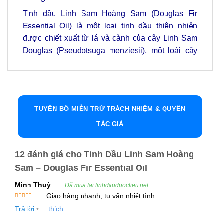
Tinh dầu Linh Sam Hoàng Sam (Douglas Fir
Essential Oil) là một loại tinh dầu thiên nhiên
được chiết xuất từ lá và cành của cây Linh Sam
Douglas (Pseudotsuga menziesii), một loài cây
hạt trần thuộc họ Thông. Đây là một loại tinh dầu
nổi bật với hương thơm ngọt ngào, phức tạp và
đầy quyến rũ, mang lại nhiều lợi ích cho sức khỏe
thể chất và tinh thần.
TUYÊN BỐ MIỄN TRỪ TRÁCH NHIỆM & QUYỀN
Tinh dầu Linh Sam Hoàng Sam không chỉ nổi bật
TÁC GIẢ
với công dụng giúp cải thiện tâm trạng, mà còn có
khả năng làm dịu các triệu chứng cảm lạnh, giảm
12 đánh giá cho
Tinh Dầu Linh Sam Hoàng
căng thẳng và hỗ trợ làm sạch không khí hiệu
Sam – Douglas Fir Essential Oil
quả.
Minh Thuỳ
Đã mua tại tinhdauduoclieu.net
Tinh Dầu Linh Sam Hoàng Sam (Douglas Fir
Giao hàng nhanh, tư vấn nhiệt tình
Được xếp
Essential Oil) Là Gì?
Trả lời
•
thích
hạng
5
5
sao