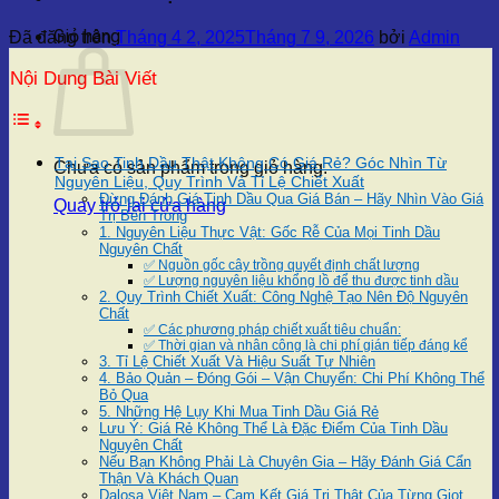
Giỏ hàng
Đã đăng trên
Tháng 4 2, 2025
Tháng 7 9, 2026
bởi
Admin
Nội Dung Bài Viết
Tại Sao Tinh Dầu Thật Không Có Giá Rẻ? Góc Nhìn Từ
Chưa có sản phẩm trong giỏ hàng.
Nguyên Liệu, Quy Trình Và Tỉ Lệ Chiết Xuất
Đừng Đánh Giá Tinh Dầu Qua Giá Bán – Hãy Nhìn Vào Giá
Quay trở lại cửa hàng
Trị Bên Trong
1. Nguyên Liệu Thực Vật: Gốc Rễ Của Mọi Tinh Dầu
Nguyên Chất
✅ Nguồn gốc cây trồng quyết định chất lượng
✅ Lượng nguyên liệu khổng lồ để thu được tinh dầu
2. Quy Trình Chiết Xuất: Công Nghệ Tạo Nên Độ Nguyên
Chất
✅ Các phương pháp chiết xuất tiêu chuẩn:
✅ Thời gian và nhân công là chi phí gián tiếp đáng kể
3. Tỉ Lệ Chiết Xuất Và Hiệu Suất Tự Nhiên
4. Bảo Quản – Đóng Gói – Vận Chuyển: Chi Phí Không Thể
Bỏ Qua
5. Những Hệ Lụy Khi Mua Tinh Dầu Giá Rẻ
Lưu Ý: Giá Rẻ Không Thể Là Đặc Điểm Của Tinh Dầu
Nguyên Chất
Nếu Bạn Không Phải Là Chuyên Gia – Hãy Đánh Giá Cẩn
Thận Và Khách Quan
Dalosa Việt Nam – Cam Kết Giá Trị Thật Của Từng Giọt