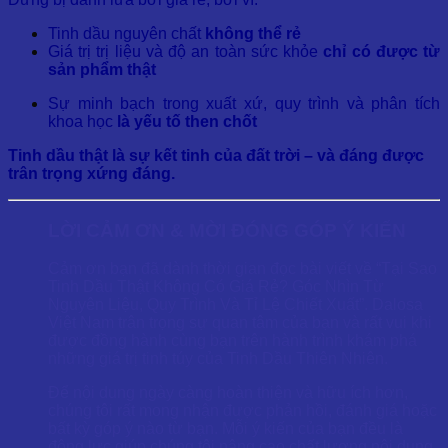
Tinh dầu nguyên chất
không thể rẻ
Giá trị trị liệu và độ an toàn sức khỏe
chỉ có được từ
sản phẩm thật
Sự minh bạch trong xuất xứ, quy trình và phân tích
khoa học
là yếu tố then chốt
Tinh dầu thật là sự kết tinh của đất trời – và đáng được
trân trọng xứng đáng.
LỜI CẢM ƠN & MỜI ĐÓNG GÓP Ý KIẾN
Cảm ơn bạn đã dành thời gian đọc bài viết về “Tại Sao
Tinh Dầu Thật Không Có Giá Rẻ? Góc Nhìn Từ
Nguyên Liệu, Quy Trình Và Tỉ Lệ Chiết Xuất”. Dalosa
Việt Nam trân trọng sự quan tâm của bạn và rất vui khi
được đồng hành cùng bạn trên hành trình khám phá
những giá trị tinh túy của Tinh Dầu Thiên Nhiên.
Để nội dung ngày càng hoàn thiện và hữu ích hơn,
chúng tôi rất mong nhận được phản hồi, đánh giá hoặc
bất kỳ góp ý nào từ bạn. Mỗi ý kiến của bạn đều là
động lực giúp chúng tôi nâng cao chất lượng nội dung