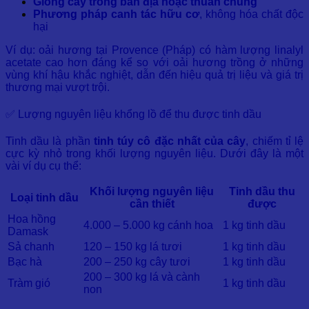
Giống cây trồng bản địa hoặc thuần chủng
Phương pháp canh tác hữu cơ
, không hóa chất độc
hại
Ví dụ: oải hương tại Provence (Pháp) có hàm lượng linalyl
acetate cao hơn đáng kể so với oải hương trồng ở những
vùng khí hậu khắc nghiệt, dẫn đến hiệu quả trị liệu và giá trị
thương mại vượt trội.
✅ Lượng nguyên liệu khổng lồ để thu được tinh dầu
Tinh dầu là phần
tinh túy cô đặc nhất của cây
, chiếm tỉ lệ
cực kỳ nhỏ trong khối lượng nguyên liệu. Dưới đây là một
vài ví dụ cụ thể:
Khối lượng nguyên liệu
Tinh dầu thu
Loại tinh dầu
cần thiết
được
Hoa hồng
4.000 – 5.000 kg cánh hoa
1 kg tinh dầu
Damask
Sả chanh
120 – 150 kg lá tươi
1 kg tinh dầu
Bạc hà
200 – 250 kg cây tươi
1 kg tinh dầu
200 – 300 kg lá và cành
Tràm gió
1 kg tinh dầu
non