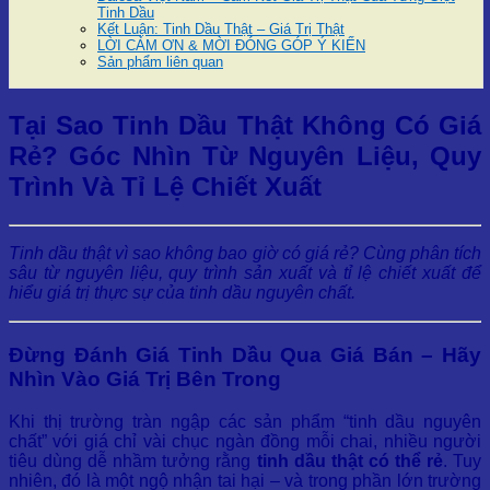
Tinh Dầu
Kết Luận: Tinh Dầu Thật – Giá Trị Thật
LỜI CẢM ƠN & MỜI ĐÓNG GÓP Ý KIẾN
Sản phẩm liên quan
Tại Sao Tinh Dầu Thật Không Có Giá
Rẻ? Góc Nhìn Từ Nguyên Liệu, Quy
Trình Và Tỉ Lệ Chiết Xuất
Tinh dầu thật vì sao không bao giờ có giá rẻ? Cùng phân tích
sâu từ nguyên liệu, quy trình sản xuất và tỉ lệ chiết xuất để
hiểu giá trị thực sự của tinh dầu nguyên chất.
Đừng Đánh Giá Tinh Dầu Qua Giá Bán – Hãy
Nhìn Vào Giá Trị Bên Trong
Khi thị trường tràn ngập các sản phẩm “tinh dầu nguyên
chất” với giá chỉ vài chục ngàn đồng mỗi chai, nhiều người
tiêu dùng dễ nhầm tưởng rằng
tinh dầu thật có thể rẻ
. Tuy
nhiên, đó là một ngộ nhận tai hại – và trong phần lớn trường