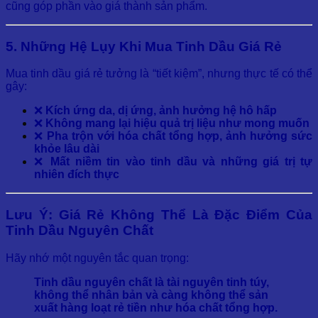
cũng góp phần vào giá thành sản phẩm.
5. Những Hệ Lụy Khi Mua Tinh Dầu Giá Rẻ
Mua tinh dầu giá rẻ tưởng là “tiết kiệm”, nhưng thực tế có thể
gây:
❌
Kích ứng da, dị ứng, ảnh hưởng hệ hô hấp
❌
Không mang lại hiệu quả trị liệu như mong muốn
❌
Pha trộn với hóa chất tổng hợp, ảnh hưởng sức
khỏe lâu dài
❌
Mất niềm tin vào tinh dầu và những giá trị tự
nhiên đích thực
Lưu Ý: Giá Rẻ Không Thể Là Đặc Điểm Của
Tinh Dầu Nguyên Chất
Hãy nhớ một nguyên tắc quan trọng:
Tinh dầu nguyên chất là tài nguyên tinh túy,
không thể nhân bản và càng không thể sản
xuất hàng loạt rẻ tiền như hóa chất tổng hợp.