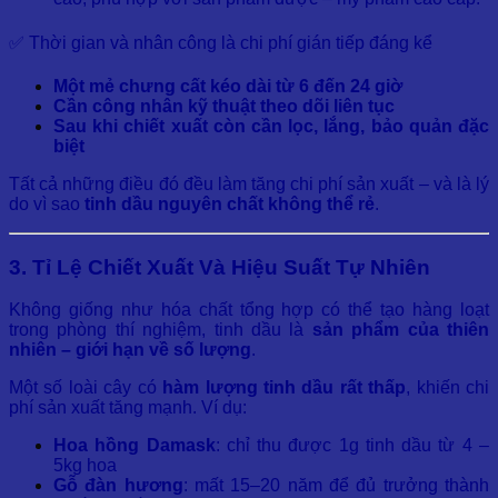
✅ Thời gian và nhân công là chi phí gián tiếp đáng kể
Một mẻ chưng cất kéo dài từ 6 đến 24 giờ
Cần công nhân kỹ thuật theo dõi liên tục
Sau khi chiết xuất còn cần lọc, lắng, bảo quản đặc
biệt
Tất cả những điều đó đều làm tăng chi phí sản xuất – và là lý
do vì sao
tinh dầu nguyên chất không thể rẻ
.
3. Tỉ Lệ Chiết Xuất Và Hiệu Suất Tự Nhiên
Không giống như hóa chất tổng hợp có thể tạo hàng loạt
trong phòng thí nghiệm, tinh dầu là
sản phẩm của thiên
nhiên – giới hạn về số lượng
.
Một số loài cây có
hàm lượng tinh dầu rất thấp
, khiến chi
phí sản xuất tăng mạnh. Ví dụ:
Hoa hồng Damask
: chỉ thu được 1g tinh dầu từ 4 –
5kg hoa
Gỗ đàn hương
: mất 15–20 năm để đủ trưởng thành