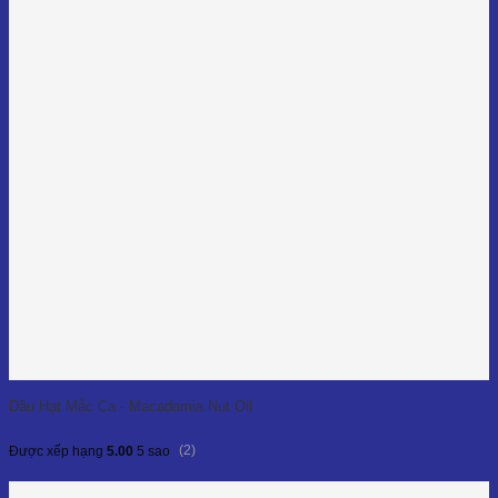
Dầu Hạt Mắc Ca - Macadamia Nut Oil
(2)
Được xếp hạng
5.00
5 sao