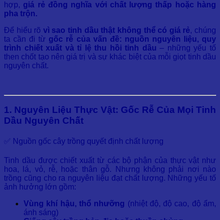
hợp,
giá rẻ đồng nghĩa với chất lượng thấp hoặc hàng
pha trộn.
Để hiểu rõ
vì sao tinh dầu thật không thể có giá rẻ
, chúng
ta cần đi từ
gốc rễ của vấn đề: nguồn nguyên liệu, quy
trình chiết xuất và tỉ lệ thu hồi tinh dầu
– những yếu tố
then chốt tạo nên giá trị và sự khác biệt của mỗi giọt tinh dầu
nguyên chất.
1. Nguyên Liệu Thực Vật: Gốc Rễ Của Mọi Tinh
Dầu Nguyên Chất
✅ Nguồn gốc cây trồng quyết định chất lượng
Tinh dầu được chiết xuất từ các bộ phận của thực vật như
hoa, lá, vỏ, rễ, hoặc thân gỗ. Nhưng không phải nơi nào
trồng cũng cho ra nguyên liệu đạt chất lượng. Những yếu tố
ảnh hưởng lớn gồm:
Vùng khí hậu, thổ nhưỡng
(nhiệt độ, độ cao, độ ẩm,
ánh sáng)