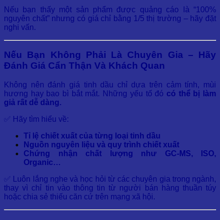
Nếu bạn thấy một sản phẩm được quảng cáo là “100%
nguyên chất” nhưng có giá chỉ bằng 1/5 thị trường – hãy đặt
nghi vấn.
Nếu Bạn Không Phải Là Chuyên Gia – Hãy
Đánh Giá Cẩn Thận Và Khách Quan
Không nên đánh giá tinh dầu chỉ dựa trên cảm tính, mùi
hương hay bao bì bắt mắt. Những yếu tố đó
có thể bị làm
giả rất dễ dàng.
✅ Hãy tìm hiểu về:
Tỉ lệ chiết xuất của từng loại tinh dầu
Nguồn nguyên liệu và quy trình chiết xuất
Chứng nhận chất lượng như GC-MS, ISO,
Organic…
✅ Luôn lắng nghe và học hỏi từ các chuyên gia trong ngành,
thay vì chỉ tin vào thông tin từ người bán hàng thuần túy
hoặc chia sẻ thiếu căn cứ trên mạng xã hội.