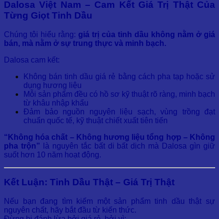
Dalosa Việt Nam – Cam Kết Giá Trị Thật Của
Từng Giọt Tinh Dầu
Chúng tôi hiểu rằng:
giá trị của tinh dầu không nằm ở giá
bán, mà nằm ở sự trung thực và minh bạch.
Dalosa cam kết:
Không bán tinh dầu giá rẻ bằng cách pha tạp hoặc sử
dụng hương liệu
Mỗi sản phẩm đều có hồ sơ kỹ thuật rõ ràng, minh bạch
từ khâu nhập khẩu
Đảm bảo nguồn nguyên liệu sạch, vùng trồng đạt
chuẩn quốc tế, kỹ thuật chiết xuất tiên tiến
“Không hóa chất – Không hương liệu tổng hợp – Không
pha trộn”
là nguyên tắc bất di bất dịch mà Dalosa gìn giữ
suốt hơn 10 năm hoạt động.
Kết Luận: Tinh Dầu Thật – Giá Trị Thật
Nếu bạn đang tìm kiếm một sản phẩm tinh dầu thật sự
nguyên chất, hãy bắt đầu từ kiến thức.
Đừng bị đánh lừa bởi giá rẻ, bởi vì: