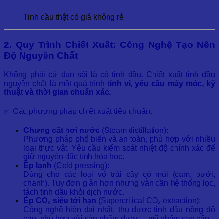
Tinh dầu thật có giá không rẻ
2. Quy Trình Chiết Xuất: Công Nghệ Tạo Nên
Độ Nguyên Chất
Không phải cứ đun sôi là có tinh dầu. Chiết xuất tinh dầu
nguyên chất là một quá trình
tinh vi, yêu cầu máy móc, kỹ
thuật và thời gian chuẩn xác.
✅ Các phương pháp chiết xuất tiêu chuẩn:
Chưng cất hơi nước
(Steam distillation):
Phương pháp phổ biến và an toàn, phù hợp với nhiều
loại thực vật. Yêu cầu kiểm soát nhiệt độ chính xác để
giữ nguyên đặc tính hóa học.
Ép lạnh
(Cold pressing):
Dùng cho các loại vỏ trái cây có múi (cam, bưởi,
chanh). Tuy đơn giản hơn nhưng vẫn cần hệ thống lọc,
tách tinh dầu khỏi dịch nước.
Ép CO₂ siêu tới hạn
(Supercritical CO₂ extraction):
Công nghệ hiện đại nhất, thu được tinh dầu nồng độ
cao, phù hợp với sản phẩm dược – mỹ phẩm cao cấp.