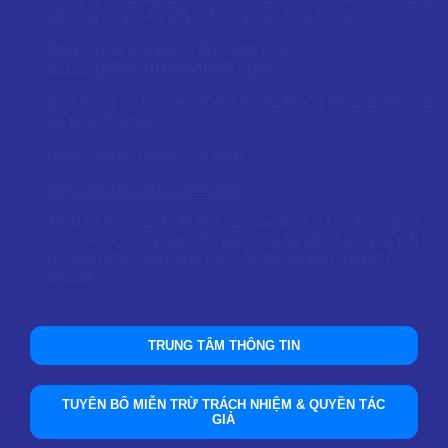
và chia sẻ nhiều giá trị hơn đến cộng đồng.
Bạn có thể gửi góp ý trực tiếp qua
email:
dailoc1019@gmail.com
Bạn cũng có thể xem thêm nhiều thông tin chuyên sâu
về tinh dầu tại:
https://tinhdauduoclieu.com
https://tinhdauthaoduoc.net
Một lần nữa, chân thành cảm ơn bạn đã tin tưởng và
theo dõi. Chúc bạn luôn mạnh khỏe và có những trải
nghiệm trọn vẹn cùng các sản phẩm tinh dầu thiên
nhiên!
TRUNG TÂM THÔNG TIN
TUYÊN BỐ MIỄN TRỪ TRÁCH NHIỆM & QUYỀN TÁC
GIẢ