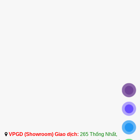
với dầu nền và thoa lên vùng da bị kích ứng
hoặc vết thương. Lưu ý không thoa trực tiếp
tinh dầu nguyên chất lên da.
6. Kết Luận
Tinh dầu Tô Hạp Hương – Storax Essential Oil là
một trong những loại tinh dầu quý hiếm và đặc
biệt, với nhiều công dụng tuyệt vời trong việc hỗ
trợ chữa bệnh, làm đẹp và thư giãn. Với chất
lượng vượt trội và nguồn gốc rõ ràng từ Ấn Độ,
Indonesia và Việt Nam, tinh dầu Tô Hạp Hương
đã trở thành một sản phẩm không thể thiếu trong
các liệu pháp chăm sóc sức khỏe tự nhiên.
Công ty TNHH Tinh Dầu Thảo Dược Dalosa Việt
Nam là doanh nghiệp chuyên cung cấp Tinh Dầu
Tô Hạp Hương – Storax Essential Oil hàng đầu
VPGD (Showroom) Giao dịch:
265 Thống Nhất,
tại Việt Nam. Với 20 năm kinh nghiệm trong