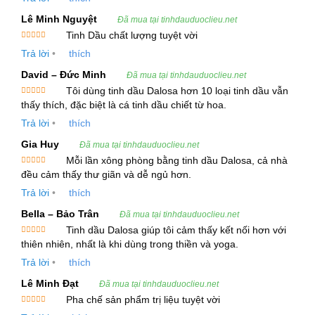
là gì?
Lê Minh Nguyệt
Đã mua tại tinhdauduoclieu.net
Tinh dầu Tô Hạp Hương hay còn gọi là Storax
Tinh Dầu chất lượng tuyệt vời
Được xếp
Essential Oil, là một loại tinh dầu được chiết xuất
Trả lời
•
thích
hạng
5
5
sao
từ nhựa cây Liquidambar. Đây là một loại cây có
David – Đức Minh
Đã mua tại tinhdauduoclieu.net
nguồn gốc từ các vùng nhiệt đới và ôn đới ở
Tôi dùng tinh dầu Dalosa hơn 10 loại tinh dầu vẫn
Châu Á, đặc biệt là Ấn Độ, Indonesia và Việt
Được xếp
thấy thích, đặc biệt là cá tinh dầu chiết từ hoa.
hạng
5
5
sao
Nam.
Trả lời
•
thích
Gia Huy
Đã mua tại tinhdauduoclieu.net
Nhựa cây Liquidambar có tính chất dược lý mạnh
Mỗi lần xông phòng bằng tinh dầu Dalosa, cả nhà
mẽ, được sử dụng để điều trị nhiều bệnh lý, cũng
Được xếp
đều cảm thấy thư giãn và dễ ngủ hơn.
hạng
5
5
như có thể ứng dụng trong ngành công nghiệp
sao
Trả lời
•
thích
thực phẩm và mỹ phẩm.
Bella – Bảo Trân
Đã mua tại tinhdauduoclieu.net
Tinh dầu Dalosa giúp tôi cảm thấy kết nối hơn với
Tinh dầu Tô Hạp Hương có mùi thơm đặc trưng,
Được xếp
thiên nhiên, nhất là khi dùng trong thiền và yoga.
hạng
5
5
mang lại cảm giác thư giãn và dễ chịu. Nó còn
sao
Trả lời
•
thích
được biết đến với khả năng hỗ trợ điều trị các
Lê Minh Đạt
Đã mua tại tinhdauduoclieu.net
bệnh lý về đường hô hấp, tiêu hóa, cũng như có
Pha chế sản phẩm trị liệu tuyệt vời
tác dụng kháng khuẩn, kháng viêm mạnh mẽ.
Được xếp