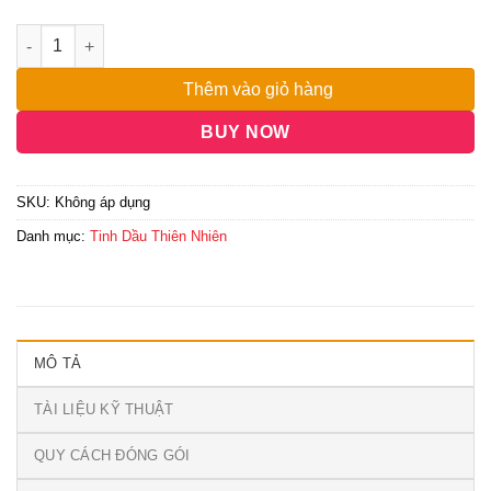
đến
7,500,000₫
Thêm vào giỏ hàng
BUY NOW
SKU:
Không áp dụng
Danh mục:
Tinh Dầu Thiên Nhiên
MÔ TẢ
TÀI LIỆU KỸ THUẬT
QUY CÁCH ĐÓNG GÓI