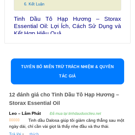
6. Kết Luận
Tinh Dầu Tô Hạp Hương – Storax
Essential Oil: Lợi Ích, Cách Sử Dụng và
Kết Hợp Hiệu Quả
Tinh dầu Tô Hạp Hương (Storax Essential Oil) là
một trong những loại tinh dầu đặc biệt được chiết
xuất từ nhựa cây Liquidambar orientalis và
Liquidambar styraciflua. Tinh dầu này nổi bật với
TUYÊN BỐ MIỄN TRỪ TRÁCH NHIỆM & QUYỀN
nhiều công dụng tuyệt vời trong y học, chăm sóc
TÁC GIẢ
sức khỏe và làm đẹp.
12 đánh giá cho
Tinh Dầu Tô Hạp Hương –
Từ lâu, tinh dầu Tô Hạp Hương đã được ứng
Storax Essential Oil
dụng rộng rãi trong điều trị nhiều bệnh lý, cũng
như trong sản xuất nước hoa, mỹ phẩm và thực
Leo – Lâm Phát
Đã mua tại tinhdauduoclieu.net
phẩm.
Tinh dầu Dalosa giúp tôi giảm căng thẳng sau một
Được xếp
ngày dài, chỉ cần vài giọt là thấy nhẹ đầu và thư thái.
hạng
5
5
1. Tinh Dầu Tô Hạp Hương – Storax Essential Oil
sao
Trả lời
•
thích