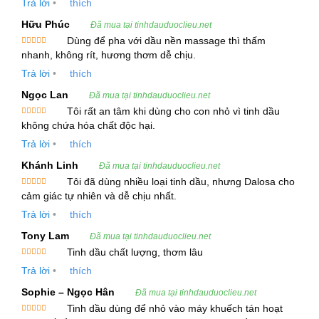
Trả lời
•
thích
hạng
5
5
sao
Hữu Phúc
2. Thông Tin Kỹ Thuật của Tinh Dầu Tô Hạp
Đã mua tại tinhdauduoclieu.net
Dùng để pha với dầu nền massage thì thấm
Hương
Được xếp
nhanh, không rít, hương thơm dễ chịu.
hạng
5
5
Tên gọi
: Tinh Dầu Tô Hạp Hương – Storax
sao
Trả lời
•
thích
Essential Oil
Ngọc Lan
Đã mua tại tinhdauduoclieu.net
Tên thực vật
: Liquidambar orientalis Mill,
Tôi rất an tâm khi dùng cho con nhỏ vì tinh dầu
Được xếp
không chứa hóa chất độc hại.
Liquidambar styraciflua
hạng
5
5
sao
Trả lời
•
thích
Họ thực vật
: Hamamelidaceae
Khánh Linh
Đã mua tại tinhdauduoclieu.net
Phương pháp chiết xuất
: Chưng cất hơi
Tôi đã dùng nhiều loại tinh dầu, nhưng Dalosa cho
nước
Được xếp
cảm giác tự nhiên và dễ chịu nhất.
hạng
5
5
sao
Trả lời
•
thích
Bộ phận chiết xuất
: Nhựa cây
Tony Lam
Đã mua tại tinhdauduoclieu.net
Màu sắc
: Vàng nhạt – nâu
Tinh dầu chất lượng, thơm lâu
Được xếp
Mùi
: Mùi đặc trưng, hơi ngọt
Trả lời
•
thích
hạng
5
5
sao
Sophie – Ngọc Hân
Thành phần hóa học chính
: Terpene, vanillin,
Đã mua tại tinhdauduoclieu.net
Tinh dầu dùng để nhỏ vào máy khuếch tán hoạt
benzyl alcohol, cinnamic alcohol, esters, a-