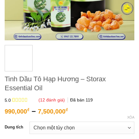
Tinh Dầu Tô Hạp Hương – Storax
Essential Oil
(
12
đánh giá)
Đã bán
119
5.0
5.0
12
trên 5
Khoảng
–
₫
₫
990,000
7,500,000
dựa trên
giá:
đánh giá
XÓA
từ
Dung tích
990,000₫