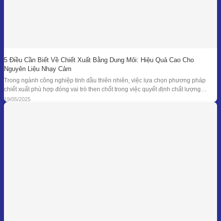
5 Điều Cần Biết Về Chiết Xuất Bằng Dung Môi: Hiệu Quả Cao Cho
Nguyên Liệu Nhạy Cảm
Trong ngành công nghiệp tinh dầu thiên nhiên, việc lựa chọn phương pháp
chiết xuất phù hợp đóng vai trò then chốt trong việc quyết định chất lượng
thành phẩm – đặc biệt là đối với những loại nguyên liệu cao cấp và nhạy cảm.
19/05/2025
Khi các phương pháp truyền thống như chưng cất lôi