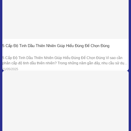
5 Cấp Độ Tinh Dầu Thiên Nhiên Giúp Hiểu Đúng Để Chọn Đúng
5 Cấp Độ Tinh Dầu Thiên Nhiên Giúp Hiểu Đúng Để Chọn Đúng Vì sao cần
phân cấp độ tinh dầu thiên nhiên? Trong những năm gần đây, nhu cầu sử dụng
tinh dầu thiên nhiên ngày càng gia tăng trong các lĩnh vực như chăm sóc sức
21/05/2025
khỏe, mỹ phẩm, liệu pháp hương thơm,