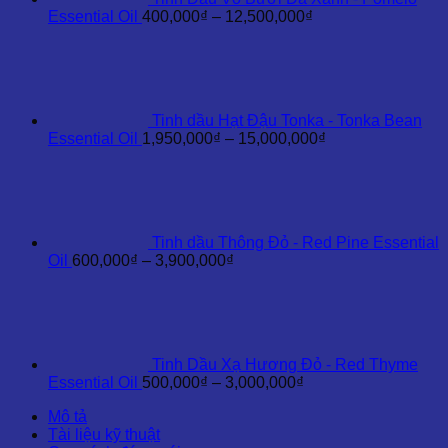
Khoảng
Essential Oil
400,000
₫
–
12,500,000
₫
giá:
từ
400,000₫
đến
12,500,000₫
Tinh dầu Hạt Đậu Tonka - Tonka Bean
Khoảng
Essential Oil
1,950,000
₫
–
15,000,000
₫
giá:
từ
1,950,000₫
đến
15,000,000₫
Tinh dầu Thông Đỏ - Red Pine Essential
Khoảng
Oil
600,000
₫
–
3,900,000
₫
giá:
từ
600,000₫
đến
3,900,000₫
Tinh Dầu Xạ Hương Đỏ - Red Thyme
Khoảng
Essential Oil
500,000
₫
–
3,000,000
₫
giá:
Mô tả
từ
Tài liệu kỹ thuật
500,000₫