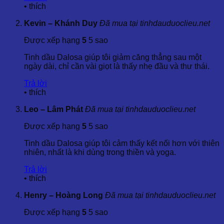
•
thích
Gỗ của cây nhẹ, mềm, dễ phân chia và có khả năng chống
Kevin – Khánh Duy
Đã mua tại tinhdauduoclieu.net
phân hủy, kháng mối mọt – điều này góp phần tạo nên chất
lượng ổn định của tinh dầu khi chiết xuất.
Được xếp hạng
5
5 sao
Khi chưng cất bằng hơi nước, gỗ giải phóng các hợp chất
Tinh dầu Dalosa giúp tôi giảm căng thẳng sau một
quý như guaiol, bulnesol, eudesmol và nhiều chất phụ khác,
ngày dài, chỉ cần vài giọt là thấy nhẹ đầu và thư thái.
tạo nên mùi hương ngọt ngào, tươi mát và đậm chất nam
tính.
Trả lời
•
thích
3. Quy Trình Chiết Xuất Và Thành Phần Hóa Học
Leo – Lâm Phát
Đã mua tại tinhdauduoclieu.net
3.1. Phương Pháp Chiết Xuất
Được xếp hạng
5
5 sao
Tinh dầu Dalosa giúp tôi cảm thấy kết nối hơn với thiên
Tinh dầu trắc bách diệp xanh được chiết xuất qua quá trình
nhiên, nhất là khi dùng trong thiền và yoga.
chưng cất bằng hơi nước
từ gỗ. Phương pháp này giúp
bảo toàn tối đa tinh túy của các hoạt chất tự nhiên cũng như
Trả lời
giữ được màu xanh đặc trưng của sản phẩm.
•
thích
Quy trình hiện đại với kiểm soát nhiệt độ và áp suất đảm bảo
Henry – Hoàng Long
Đã mua tại tinhdauduoclieu.net
tinh dầu đạt độ tinh khiết cao, góp phần tăng hiệu quả khi sử
dụng.
Được xếp hạng
5
5 sao