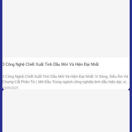
3 Công Nghệ Chiết Xuất Tinh Dầu Mới Và Hiện Đại Nhất
3 Công Nghệ Chiết Xuất Tinh Dầu Mới Và Hiện Đại Nhất: Vi Sóng, Siêu Âm Và
Chưng Cất Phân Tử I. Mở Đầu Trong ngành công nghiệp tinh dầu hiện đại, việc
tối ưu hóa hiệu suất chiết xuất, giữ nguyên hương thơm và hoạt chất trị liệu là
19/05/2025
mục tiêu hàng đầu. Bên