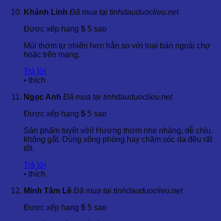
Các thông số cung ứng đảm bảo cho nhu cầu của doanh
Khánh Linh
Đã mua tại tinhdauduoclieu.net
nghiệp và cá nhân:
Được xếp hạng
5
5 sao
Sản lượng cung ứng:
500 kg/tháng
Hạn dùng:
02 năm kể từ ngày sản xuất
Mùi thơm tự nhiên hơn hẳn so với loại bán ngoài chợ
Xuất xứ:
Nhập khẩu từ các nguồn uy tín như Ấn Độ,
hoặc trên mạng.
Úc và Indonesia
Chứng nhận chất lượng:
Trả lời
Certificate Of Analysis (COA/C/A)
•
thích
ISO 22000:2005
Kosher
Ngọc Anh
Đã mua tại tinhdauduoclieu.net
Good Manufacturing Practices (GMP)
Được xếp hạng
5
5 sao
4.3. Quy Cách Đóng Gói
Sản phẩm tuyệt vời! Hương thơm nhẹ nhàng, dễ chịu,
không gắt. Dùng xông phòng hay chăm sóc da đều rất
Sản phẩm được đóng gói theo nhiều quy cách:
tốt.
Bán lẻ:
Chai thủy tinh với dung tích 100ml, 500ml,
Trả lời
1000ml
•
thích
Bán sỉ:
Can hoặc bình với dung tích từ 5 lít, 10 lít, đến
20kg, 25kg
Minh Tâm Lê
Đã mua tại tinhdauduoclieu.net
Lưu ý:
Các dung tích nhỏ như 5ml, 10ml, 20ml, 30ml,
50ml thường không được bán lẻ.
Được xếp hạng
5
5 sao