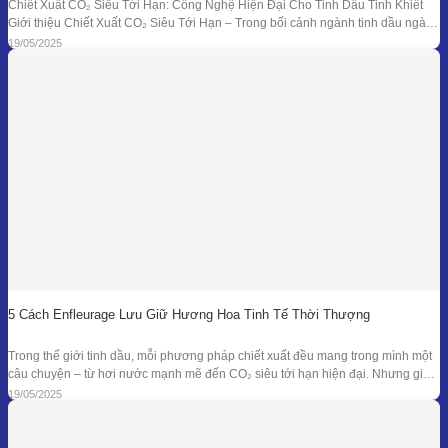
Chiết Xuất CO₂ Siêu Tới Hạn: Công Nghệ Hiện Đại Cho Tinh Dầu Tinh Khiết
Giới thiệu Chiết Xuất CO₂ Siêu Tới Hạn – Trong bối cảnh ngành tinh dầu ngày
càng đồi hỏi cao về độ tinh khiết, tính an toàn và hiệu quả sinh học, phương
19/05/2025
pháp chiết xuất bằng CO₂ siêu tới
5 Cách Enfleurage Lưu Giữ Hương Hoa Tinh Tế Thời Thượng
Trong thế giới tinh dầu, mỗi phương pháp chiết xuất đều mang trong mình một
câu chuyện – từ hơi nước mạnh mẽ đến CO₂ siêu tới hạn hiện đại. Nhưng giữa
dòng chảy công nghệ ấy, enfleurage – một kỹ thuật cổ xưa và tinh tế – vẫn tồn
19/05/2025
tại như một biểu tượng