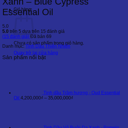
Xanh – Blue Cypress
Giỏ hàng
Essential Oil
5.0
5.0
trên 5 dựa trên
15
đánh giá
(
15
đánh giá)
Đã bán
69
Chưa có sản phẩm trong giỏ hàng.
Danh mục:
Tinh Dầu Thiên Nhiên
Quay trở lại cửa hàng
Sản phẩm nổi bật
Tinh dầu Trầm hương - Oud Essential
Khoảng
Oil
4,200,000
₫
–
35,000,000
₫
giá:
từ
4,200,000₫
đến
35,000,000₫
Tinh Dầu Vỏ Bưởi Da Xanh - Pomelo