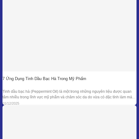
7 Ứng Dụng Tinh Dầu Bạc Hà Trong Mỹ Phẩm
Tinh dầu bạc hà (Peppermint Oil) là một trong những nguyên liệu được quan
tâm nhiều trong lĩnh vực mỹ phẩm và chăm sóc da do vừa có đặc tính làm mát
đặc trưng, vừa sở hữu phổ kháng khuẩn và khử mùi tự nhiên đã được ghi nhận
01/12/2025
trong nhiều nghiên cứu. Giá trị