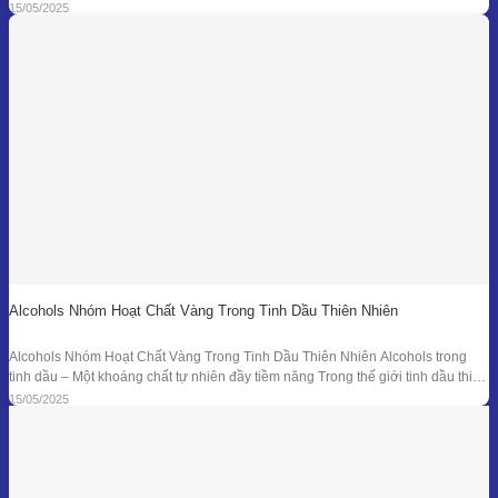
hóa chất tổng hợp mới là “anh hùng” duy nhất. Từ hàng ngàn năm trước, các
15/05/2025
nền y học cổ đại đã sử dụng tinh dầu
Alcohols Nhóm Hoạt Chất Vàng Trong Tinh Dầu Thiên Nhiên
Alcohols Nhóm Hoạt Chất Vàng Trong Tinh Dầu Thiên Nhiên Alcohols trong
tinh dầu – Một khoáng chất tự nhiên đầy tiềm năng Trong thế giới tinh dầu thiên
nhiên, mỗi giọt nhỏ bé lại ẩn chứa hàng trăm hợp chất hóa học với công dụng
15/05/2025
trị liệu riêng biệt. Trong số đó, nhóm Alcohols