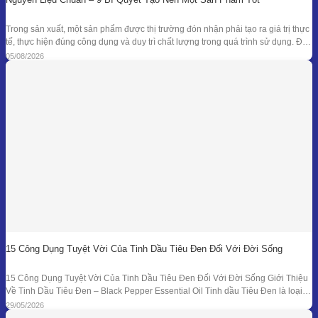
Trong sản xuất, một sản phẩm được thị trường đón nhận phải tạo ra giá trị thực
tế, thực hiện đúng công dụng và duy trì chất lượng trong quá trình sử dụng. Để
đạt được kết quả đó, doanh nghiệp cần kiểm soát đồng bộ từ mục tiêu nghiên
05/08/2026
cứu, nguyên liệu, công thức
15 Công Dụng Tuyệt Vời Của Tinh Dầu Tiêu Đen Đối Với Đời Sống
15 Công Dụng Tuyệt Vời Của Tinh Dầu Tiêu Đen Đối Với Đời Sống Giới Thiệu
Về Tinh Dầu Tiêu Đen – Black Pepper Essential Oil Tinh dầu Tiêu Đen là loại
tinh dầu thiên nhiên được chiết xuất từ quả của cây Tiêu Đen (Piper nigrum)
29/05/2026
bằng phương pháp chưng cất hơi nước. Đây là