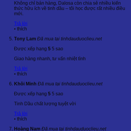
3.2. Thành Phần Hóa Học Chính
Không chỉ bán hàng, Dalosa còn chia sẻ nhiều kiến
thức hữu ích về tinh dầu – tôi học được rất nhiều điều
Tinh dầu chứa nhiều hợp chất có giá trị, nổi bật gồm:
mới.
Guaiol:
16,35%
Trả lời
Bulnesol:
12,00%
•
thích
α-Eudesmol:
15,42%
Tony Lam
Đã mua tại tinhdauduoclieu.net
Gamma-Eudesmol:
8,20%
Callitrin và đồng phân Callitrin:
Tổng khoảng 2,12%
Được xếp hạng
5
5 sao
Dihydrocolumellarin:
9,65%
Callitrisin và đồng phân Callitrisin:
Tổng khoảng
Giao hàng nhanh, tư vấn nhiệt tình
2,78%
Trả lời
Ngoài ra, sản phẩm còn chứa các hợp chất như
1,8-Cineole,
•
thích
Alpha thujone, Menthatriene, Pinocarvone, Borneol,
Terpinen-4-ol
… mang lại mùi hương ngọt ngào, trái cây pha
Khôi Minh
Đã mua tại tinhdauduoclieu.net
chút cam thảo và đặc tính kháng khuẩn, chống viêm ưu việt.
Được xếp hạng
5
5 sao
3.3. Thông Số Kỹ Thuật
Tinh Dầu chất lượng tuyệt vời
Hình thức:
Chất loãng (cần pha loãng trước khi bôi
Trả lời
trực tiếp lên da)
•
thích
Màu sắc:
Từ xanh lam đến xanh lục đậm
Mùi vị:
Ngọt ngào, tươi mát, pha chút hương trái cây
Hoàng Nam
Đã mua tại tinhdauduoclieu.net
và cam thảo