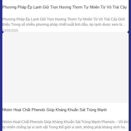
Phương Pháp Ép Lạnh Giữ Trọn Hương Thơm Tự Nhiên Từ Vỏ Trái Cây
Phương Pháp Ép Lạnh Giữ Trọn Hương Thơm Tự Nhiên Từ Vỏ Trái Cây Giới
thiệu Trong số nhiều phương pháp chiết xuất tinh dầu, ép lạnh được xem là
một trong những kỹ thuật đối với nguyên liệu đặc thù – đặc biệt là vỏ các loại
19/05/2025
quả có mùi hương tươi mát như
Nhóm Hoạt Chất Phenols Giúp Kháng Khuẩn Sát Trùng Mạnh
Nhóm Hoạt Chất Phenols Giúp Kháng Khuẩn Sát Trùng Mạnh Phenols – Vũ khí
tự nhiên chống lại vi sinh vật Trong thế giới vi sinh, không phải kháng sinh hay