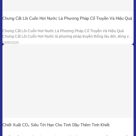
Chưng Cất Lôi Cuốn Hơi Nước Là Phương Pháp Cổ Truyền Và Hiệu Quả
Chưng Cất Lôi Cuốn Hơi Nước Là Phương Pháp Cổ Truyền Và Hiệu Quả
Chưng Cất Lôi Cuốn Hơi Nước là phương pháp truyền thống lâu đời, đóng vai
trò nền tảng trong ngành chiết xuất tinh dầu thiên nhiên. Từ những nồi đồng thủ
19/05/2025
công ở các làng nghề cho đến hệ thống chưng
Chiết Xuất CO₂ Siêu Tới Hạn Cho Tinh Dầu Thêm Tinh Khiết