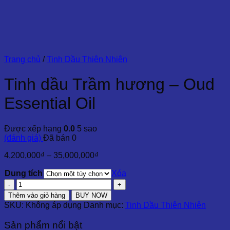
Trang chủ
/
Tinh Dầu Thiên Nhiên
Tinh dầu Trầm hương – Oud
Essential Oil
Được xếp hạng
0.0
5 sao
(đánh giá)
Đã bán
0
Khoảng
4,200,000
₫
–
35,000,000
₫
giá:
Dung tích
từ
Xóa
4,200,000₫
Tinh
đến
dầu
Thêm vào giỏ hàng
BUY NOW
35,000,000₫
Trầm
SKU:
Không áp dụng
Danh mục:
Tinh Dầu Thiên Nhiên
hương
-
Sản phẩm nổi bật
Oud