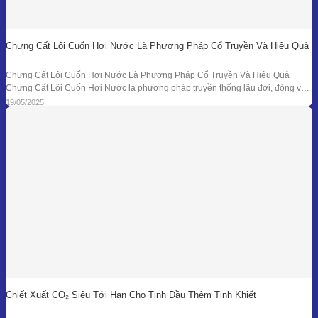
9215 / 2025.
Nhà sản xuất:
KSS Essentials (India)
.
Căn cứ dữ liệu kỹ thuật thực tế cho các chỉ tiêu hóa lý
và thành phần GC của tinh dầu Trầm Hương.
Chưng Cất Lôi Cuốn Hơi Nước Là Phương Pháp Cổ Truyền Và Hiệu Quả
Chưng Cất Lôi Cuốn Hơi Nước Là Phương Pháp Cổ Truyền Và Hiệu Quả
Chưng Cất Lôi Cuốn Hơi Nước là phương pháp truyền thống lâu đời, đóng vai
trò nền tảng trong ngành chiết xuất tinh dầu thiên nhiên. Từ những nồi đồng thủ
19/05/2025
công ở các làng nghề cho đến hệ thống chưng
Chiết Xuất CO₂ Siêu Tới Hạn Cho Tinh Dầu Thêm Tinh Khiết