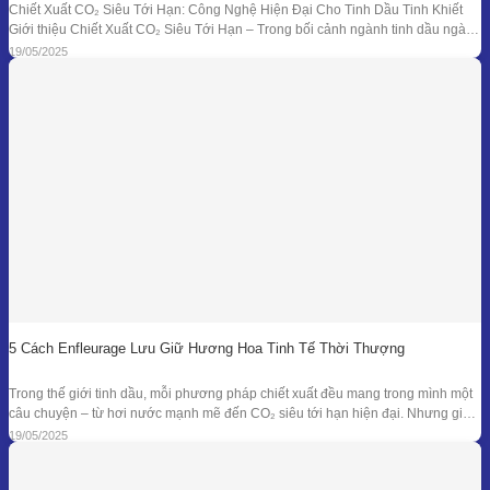
Chiết Xuất CO₂ Siêu Tới Hạn: Công Nghệ Hiện Đại Cho Tinh Dầu Tinh Khiết
Giới thiệu Chiết Xuất CO₂ Siêu Tới Hạn – Trong bối cảnh ngành tinh dầu ngày
càng đồi hỏi cao về độ tinh khiết, tính an toàn và hiệu quả sinh học, phương
19/05/2025
pháp chiết xuất bằng CO₂ siêu tới
5 Cách Enfleurage Lưu Giữ Hương Hoa Tinh Tế Thời Thượng
Trong thế giới tinh dầu, mỗi phương pháp chiết xuất đều mang trong mình một
câu chuyện – từ hơi nước mạnh mẽ đến CO₂ siêu tới hạn hiện đại. Nhưng giữa
dòng chảy công nghệ ấy, enfleurage – một kỹ thuật cổ xưa và tinh tế – vẫn tồn
19/05/2025
tại như một biểu tượng