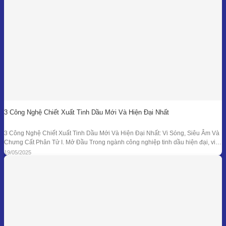
3 Công Nghệ Chiết Xuất Tinh Dầu Mới Và Hiện Đại Nhất
3 Công Nghệ Chiết Xuất Tinh Dầu Mới Và Hiện Đại Nhất: Vi Sóng, Siêu Âm Và
Chưng Cất Phân Tử I. Mở Đầu Trong ngành công nghiệp tinh dầu hiện đại, việc
tối ưu hóa hiệu suất chiết xuất, giữ nguyên hương thơm và hoạt chất trị liệu là
19/05/2025
mục tiêu hàng đầu. Bên