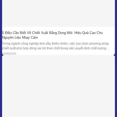
5 Điều Cần Biết Về Chiết Xuất Bằng Dung Môi: Hiệu Quả Cao Cho
Nguyên Liệu Nhạy Cảm
Trong ngành công nghiệp tinh dầu thiên nhiên, việc lựa chọn phương pháp
chiết xuất phù hợp đóng vai trò then chốt trong việc quyết định chất lượng
thành phẩm – đặc biệt là đối với những loại nguyên liệu cao cấp và nhạy cảm.
19/05/2025
Khi các phương pháp truyền thống như chưng cất lôi