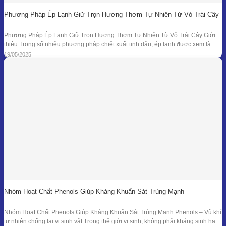
Phương Pháp Ép Lạnh Giữ Trọn Hương Thơm Tự Nhiên Từ Vỏ Trái Cây
Phương Pháp Ép Lạnh Giữ Trọn Hương Thơm Tự Nhiên Từ Vỏ Trái Cây Giới
thiệu Trong số nhiều phương pháp chiết xuất tinh dầu, ép lạnh được xem là
một trong những kỹ thuật đối với nguyên liệu đặc thù – đặc biệt là vỏ các loại
19/05/2025
quả có mùi hương tươi mát như
Nhóm Hoạt Chất Phenols Giúp Kháng Khuẩn Sát Trùng Mạnh
Nhóm Hoạt Chất Phenols Giúp Kháng Khuẩn Sát Trùng Mạnh Phenols – Vũ khí
tự nhiên chống lại vi sinh vật Trong thế giới vi sinh, không phải kháng sinh hay