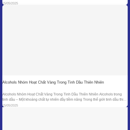
hóa chất tổng hợp mới là “anh hùng” duy nhất. Từ hàng ngàn năm trước, các
15/05/2025
nền y học cổ đại đã sử dụng tinh dầu
Alcohols Nhóm Hoạt Chất Vàng Trong Tinh Dầu Thiên Nhiên
Alcohols Nhóm Hoạt Chất Vàng Trong Tinh Dầu Thiên Nhiên Alcohols trong
tinh dầu – Một khoáng chất tự nhiên đầy tiềm năng Trong thế giới tinh dầu thiên
nhiên, mỗi giọt nhỏ bé lại ẩn chứa hàng trăm hợp chất hóa học với công dụng
15/05/2025
trị liệu riêng biệt. Trong số đó, nhóm Alcohols