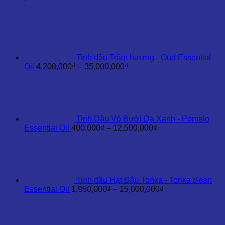
Essential
Oil
số
lượng
Tinh dầu Trầm hương - Oud Essential
Khoảng
Oil
4,200,000
₫
–
35,000,000
₫
giá:
từ
4,200,000₫
đến
35,000,000₫
Tinh Dầu Vỏ Bưởi Da Xanh - Pomelo
Khoảng
Essential Oil
400,000
₫
–
12,500,000
₫
giá:
từ
400,000₫
đến
12,500,000₫
Tinh dầu Hạt Đậu Tonka - Tonka Bean
Khoảng
Essential Oil
1,950,000
₫
–
15,000,000
₫
giá:
từ
1,950,000₫
đến