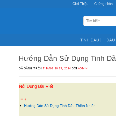
Chuyển
Giới Thiệu
Chứng nhận
đến
nội
Tìm
dung
kiếm:
TINH DẦU
DẦU
Hướng Dẫn Sử Dụng Tinh Dầ
ĐÃ ĐĂNG TRÊN
THÁNG 10 17, 2024
BỞI
ADMIN
Nội Dung Bài Viết
Hướng Dẫn Sử Dụng Tinh Dầu Thiên Nhiên