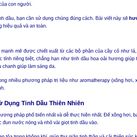
 của con người.
inh dầu, bạn cần sử dụng chúng đúng cách. Bài viết này sẽ
hư
 hiệu quả và an toàn.
m mạnh mẽ được chiết xuất từ các bộ phận của cây cỏ như lá,
 tính riêng biệt, chẳng hạn như tinh dầu hoa oải hương giúp 
ầu chanh giúp làm sáng da.
rong nhiều phương pháp trị liệu như aromatherapy (xông hơi, 
nh.
 Dụng Tinh Dầu Thiên Nhiên
ương pháp phổ biến nhất và dễ thực hiện nhất. Để xông hơi, b
c đun nước nóng và nhỏ vài giọt tinh dầu vào.
n tỏa trong không khí, giúp thư giãn tinh thần và cải thiện sức 