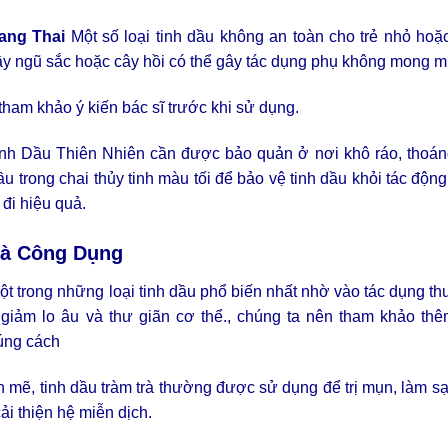
ang Thai
Một số loại tinh dầu không an toàn cho trẻ nhỏ hoặ
cây ngũ sắc hoặc cây hồi có thể gây tác dụng phụ không mong 
ham khảo ý kiến bác sĩ trước khi sử dụng.
 Dầu Thiên Nhiên cần được bảo quản ở nơi khô ráo, thoán
dầu trong chai thủy tinh màu tối để bảo vệ tinh dầu khỏi tác độn
 đi hiệu quả.
Và Công Dụng
t trong những loại tinh dầu phổ biến nhất nhờ vào tác dụng th
, giảm lo âu và thư giãn cơ thể., chúng ta nên tham khảo th
úng cách
mẽ, tinh dầu tràm trà thường được sử dụng để trị mụn, làm s
i thiện hệ miễn dịch.