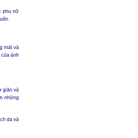
c phụ nữ
muốn.
g mát và
g của ánh
ư giãn và
êm những
ạch da và