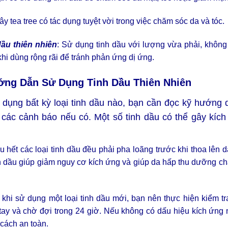
y tea tree có tác dụng tuyệt vời trong việc chăm sóc da và tóc.
ầu thiên nhiên
: Sử dụng tinh dầu với lượng vừa phải, không
hi dùng rộng rãi để tránh phản ứng dị ứng.
ng Dẫn Sử Dụng Tinh Dầu Thiên Nhiên
dụng bất kỳ loại tinh dầu nào, bạn cần đọc kỹ hướng 
các cảnh báo nếu có. Một số tinh dầu có thể gây kíc
 hết các loại tinh dầu đều phải pha loãng trước khi thoa lên da
nh dầu giúp giảm nguy cơ kích ứng và giúp da hấp thu dưỡng chấ
khi sử dụng một loại tinh dầu mới, bạn nên thực hiện kiểm tr
a tay và chờ đợi trong 24 giờ. Nếu không có dấu hiệu kích ứn
cách an toàn.