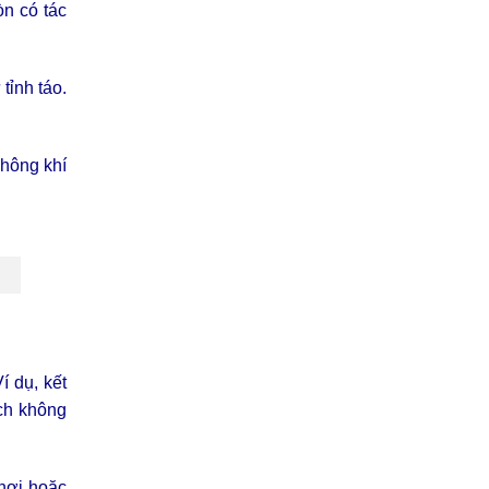
òn có tác
tỉnh táo.
không khí
í dụ, kết
ạch không
 hơi hoặc