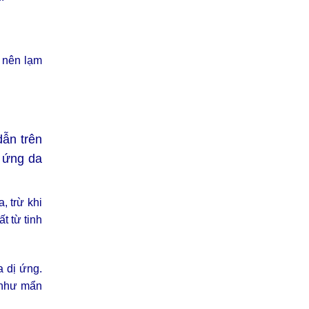
 nên lạm
dẫn trên
h ứng da
, trừ khi
t từ tinh
a dị ứng.
g như mẩn