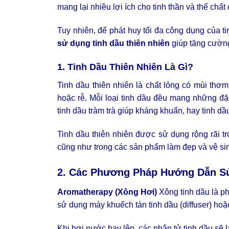
mang lại nhiều lợi ích cho tinh thần và thể chất
Tuy nhiên, để phát huy tối đa công dụng của t
sử dụng tinh dầu thiên nhiên
giúp tăng cường
1. Tinh Dầu Thiên Nhiên Là Gì?
Tinh dầu thiên nhiên là chất lỏng có mùi thơ
hoặc rễ. Mỗi loại tinh dầu đều mang những đặc
tinh dầu tràm trà giúp kháng khuẩn, hay tinh d
Tinh dầu thiên nhiên được sử dụng rộng rãi t
cũng như trong các sản phẩm làm đẹp và vệ si
2. Các Phương Pháp Hướng Dẫn Sử
Aromatherapy (Xông Hơi)
Xông tinh dầu là ph
sử dụng máy khuếch tán tinh dầu (diffuser) hoặ
Khi hơi nước bay lên, các phân tử tinh dầu sẽ la