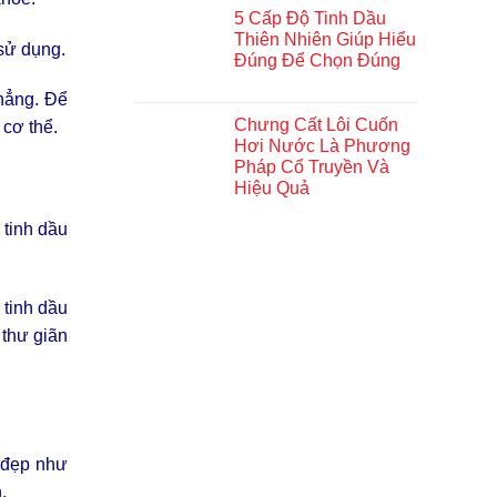
5 Cấp Độ Tinh Dầu
Thiên Nhiên Giúp Hiểu
 sử dụng.
Đúng Để Chọn Đúng
thẳng. Để
Chưng Cất Lôi Cuốn
 cơ thể.
Hơi Nước Là Phương
Pháp Cổ Truyền Và
Hiệu Quả
 tinh dầu
 tinh dầu
 thư giãn
 đẹp như
.