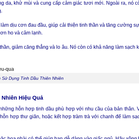
g da, khử mùi và cung cấp cảm giác tươi mới. Ngoài ra, nó c
.
làm dịu cơn đau đầu, giúp cải thiện tinh thần và tăng cường sự 
cơn ho và cảm lạnh.
 thần, giảm căng thẳng và lo âu. Nó còn có khả năng làm sạch 
 Sử Dụng Tinh Dầu Thiên Nhiên
 Nhiên Hiệu Quả
a những hỗn hợp tinh dầu phù hợp với nhu cầu của bản thân. V
hỗn hợp thư giãn, hoặc kết hợp tràm trà với chanh để làm s
oặc hoa nhài có thể giúp bạn dễ dàng vào giấc ngủ. Hãy xông