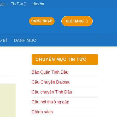
 gặp
Tin Tức
Liên Hệ
ĐĂNG NHẬP
GIỎ HÀNG
O BÌ
DANH MỤC
CHUYÊN MỤC TIN TỨC
Bảo Quản Tinh Dầu
Câu Chuyện Dalosa
Câu chuyện Tinh Dầu
Câu hỏi thường gặp
Chính sách