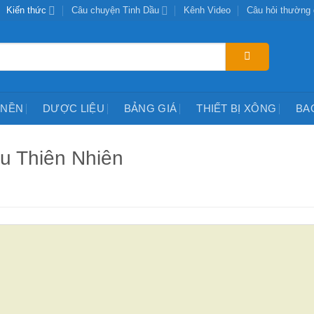
Kiến thức
Câu chuyện Tinh Dầu
Kênh Video
Câu hỏi thường
 NỀN
DƯỢC LIỆU
BẢNG GIÁ
THIẾT BỊ XÔNG
BA
u Thiên Nhiên