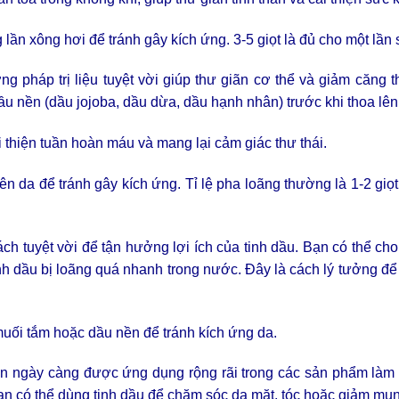
 lần xông hơi để tránh gây kích ứng. 3-5 giọt là đủ cho một lần
 pháp trị liệu tuyệt vời giúp thư giãn cơ thể và giảm căng 
ầu nền (dầu jojoba, dầu dừa, dầu hạnh nhân) trước khi thoa lên
 thiện tuần hoàn máu và mang lại cảm giác thư thái.
ên da để tránh gây kích ứng. Tỉ lệ pha loãng thường là 1-2 giọt
ch tuyệt vời để tận hưởng lợi ích của tinh dầu. Bạn có thể cho
inh dầu bị loãng quá nhanh trong nước. Đây là cách lý tưởng để
muối tắm hoặc dầu nền để tránh kích ứng da.
ên ngày càng được ứng dụng rộng rãi trong các sản phẩm làm
n có thể dùng tinh dầu để chăm sóc da mặt, tóc hoặc giảm mụn