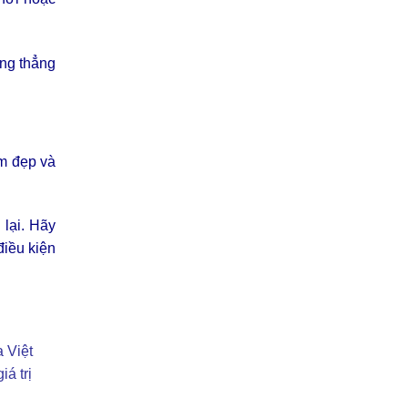
ăng thẳng
àm đẹp và
lại. Hãy
điều kiện
 Việt
á trị