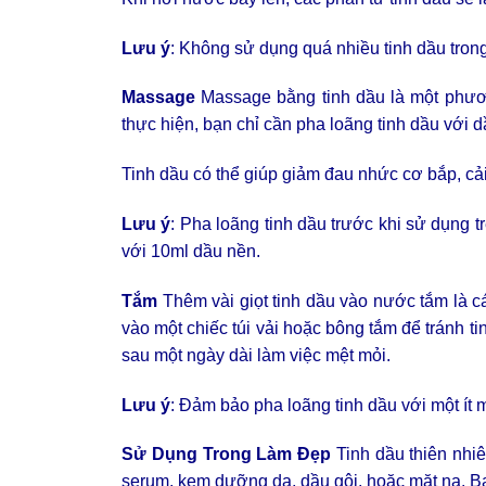
Lưu ý
: Không sử dụng quá nhiều tinh dầu trong
Massage
Massage bằng tinh dầu là một phương
thực hiện, bạn chỉ cần pha loãng tinh dầu với d
Tinh dầu có thể giúp giảm đau nhức cơ bắp, cải
Lưu ý
: Pha loãng tinh dầu trước khi sử dụng tr
với 10ml dầu nền.
Tắm
Thêm vài giọt tinh dầu vào nước tắm là cá
vào một chiếc túi vải hoặc bông tắm để tránh t
sau một ngày dài làm việc mệt mỏi.
Lưu ý
: Đảm bảo pha loãng tinh dầu với một ít 
Sử Dụng Trong Làm Đẹp
Tinh dầu thiên nhi
serum, kem dưỡng da, dầu gội, hoặc mặt nạ. Bạ