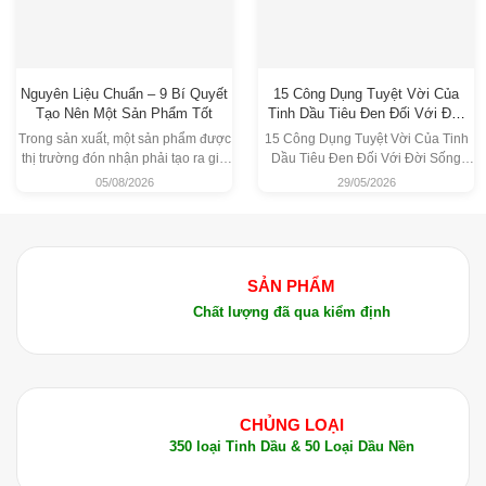
các liệu pháp xông hơi, massage trị liệu.
4. Cách Sử Dụng Tinh Dầu Cúc Grindelia
Tinh dầu Cúc Grindelia có thể được sử dụng
Nguyên Liệu Chuẩn – 9 Bí Quyết
15 Công Dụng Tuyệt Vời Của
Tạo Nên Một Sản Phẩm Tốt
Tinh Dầu Tiêu Đen Đối Với Đời
trong nhiều phương pháp khác nhau:
Sống
Trong sản xuất, một sản phẩm được
15 Công Dụng Tuyệt Vời Của Tinh
thị trường đón nhận phải tạo ra giá
Dầu Tiêu Đen Đối Với Đời Sống
Khuếch tán trong không khí
: Giúp thanh lọc
trị thực tế, thực hiện đúng công dụng
Giới Thiệu Về Tinh Dầu Tiêu Đen –
05/08/2026
29/05/2026
không khí, giảm căng thẳng, lo âu.
và duy trì chất lượng trong quá trình
Black Pepper Essential Oil Tinh dầu
sử dụng. Để đạt được kết quả đó,
Tiêu Đen là loại tinh dầu thiên nhiên
Massage
: Pha loãng tinh dầu với dầu nền để
doanh nghiệp cần kiểm soát đồng
được chiết xuất từ quả của cây Tiêu
bộ từ mục tiêu nghiên cứu, nguyên
Đen (Piper nigrum) bằng phương
sử dụng trong các liệu pháp massage thư giãn.
liệu, công thức
pháp chưng cất hơi nước. Đây là
SẢN PHẨM
Bôi trực tiếp lên da
: Dùng tinh dầu Grindelia
Chất lượng đã qua kiểm định
để điều trị các vết thương nhỏ, vết cắt hoặc
viêm da (phải pha loãng với dầu nền).
Kết hợp với các tinh dầu khác
: Tinh dầu
Grindelia có thể phối hợp với các loại tinh dầu
CHỦNG LOẠI
khác như Lavender, Peppermint để tăng
350 loại Tinh Dầu & 50 Loại Dầu Nền
cường hiệu quả chữa bệnh.