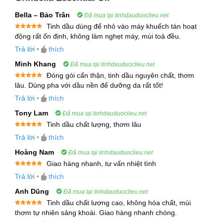
Tên gọi
: Tinh Dầu Cúc Grindelia – Grindelia
Essential Oil
Bella – Bảo Trân
Đã mua tại tinhdauduoclieu.net
Tên khoa học
:
Grindelia squarrosa
Tinh dầu dùng để nhỏ vào máy khuếch tán hoạt
Được xếp
động rất ổn định, không làm nghẹt máy, mùi toả đều.
Bộ phận chiết xuất
: Hoa
hạng
5
5
sao
Trả lời
•
thích
Phương pháp chiết xuất
: Chưng cất hơi nước
hoặc CO2
Minh Khang
Đã mua tại tinhdauduoclieu.net
Màu sắc
: Màu xanh nhạt đến lục
Đóng gói cẩn thận, tinh dầu nguyên chất, thơm
Được xếp
lâu. Dùng pha với dầu nền để dưỡng da rất tốt!
Mùi
: Mùi đặc trưng của cúc Grindelia
hạng
5
5
sao
Trả lời
•
thích
Cúc Grindelia (hay còn gọi là Curlycup Gumweed)
Tony Lam
Đã mua tại tinhdauduoclieu.net
thuộc họ Cúc (Asteraceae), được biết đến bởi khả
Tinh dầu chất lượng, thơm lâu
Được xếp
năng tiết nhựa dẻo dọc theo hoa của cây. Các loài
Trả lời
•
thích
hạng
5
5
sao
cây Grindelia thường được tìm thấy ở các vùng
Hoàng Nam
Đã mua tại tinhdauduoclieu.net
đất khô cằn, nơi chúng có thể phát triển mạnh mẽ.
Giao hàng nhanh, tư vấn nhiệt tình
Được xếp
Trả lời
•
thích
hạng
5
5
Grindelia squarrosa không chỉ nổi bật về mặt hình
sao
Anh Dũng
Đã mua tại tinhdauduoclieu.net
thái mà còn được đánh giá cao về công dụng
Tinh dầu chất lượng cao, không hóa chất, mùi
chữa bệnh. Cây đã được sử dụng bởi người bản
Được xếp
thơm tự nhiên sảng khoái. Giao hàng nhanh chóng.
hạng
5
5
địa ở Bắc Mỹ để điều trị các bệnh như ho, cảm
sao