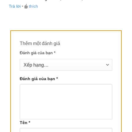
Được xếp
dịu các cơn ho và giảm cảm giác khó thở.
Trả lời
•
thích
hạng
5
5
sao
3.2. Tác Dụng Chống Viêm Và Kháng Khuẩn
Tinh dầu Cúc Grindelia chứa các hợp chất chống
viêm mạnh, giúp giảm viêm nhiễm ở các bộ phận
Thêm một đánh giá
của cơ thể, đặc biệt là trong các tình trạng viêm
Đánh giá của bạn
*
nhiễm đường hô hấp. Nó cũng có tác dụng kháng
khuẩn và kháng nấm, có thể ức chế sự phát triển
của nhiều loại vi khuẩn và nấm, bao gồm cả nấm
Candida và Trichoderma.
Đánh giá của bạn
*
3.3. Làm Dịu Và Giảm Lo Âu
Một trong những tác dụng đặc biệt của tinh dầu
Grindelia là khả năng
làm dịu
, giúp thư giãn cả về
thể chất lẫn tinh thần. Tinh dầu này có tác dụng
Tên
*
làm dịu nhịp tim, có thể giúp cải thiện tâm trạng và