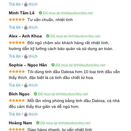
sao
Trả lời
•
thích
Germacrene D
: Thành phần quan trọng hỗ trợ
làm sạch đường hô hấp
Minh Tâm Lê
Đã mua tại tinhdauduoclieu.net
Tư vấn chuẩn, nhiệt tình
Được xếp
Tất cả các thành phần này kết hợp lại tạo nên một
Trả lời
•
thích
hạng
5
5
sao
loại tinh dầu có tính kháng khuẩn mạnh mẽ, đồng
Alex – Anh Khoa
Đã mua tại tinhdauduoclieu.net
thời hỗ trợ hệ miễn dịch và giảm viêm hiệu quả.
Đội ngũ chăm sóc khách hàng rất nhiệt tình,
Được xếp
hướng dẫn kỹ lưỡng cách bảo quản và sử dụng an toàn.
hạng
5
5
3. Lợi Ích Và Tác Dụng Của Tinh Dầu Cúc
sao
Trả lời
•
thích
Grindelia
Sophie – Ngọc Hân
Đã mua tại tinhdauduoclieu.net
3.1. Hỗ Trợ Hệ Hô Hấp
Tôi dùng tinh dầu Dalosa hơn 10 loại tinh dầu vẫn
Được xếp
thấy thích, đặc biệt là cá tinh dầu chiết từ hoa.
hạng
5
5
sao
Tinh dầu Cúc Grindelia có tác dụng rõ rệt trong
Trả lời
•
thích
việc hỗ trợ điều trị các bệnh lý liên quan đến hệ
Bích Ngọc
Đã mua tại tinhdauduoclieu.net
hô hấp. Đặc biệt, tinh dầu này nổi bật với khả
Mỗi lần xông phòng bằng tinh dầu Dalosa, cả nhà
Được xếp
năng
long đờm
, giúp làm lỏng và đẩy chất nhầy
đều cảm thấy thư giãn và dễ ngủ hơn.
hạng
5
5
sao
trong phổi, từ đó giúp giảm tắc nghẽn, ho, khò khè
Trả lời
•
thích
và các triệu chứng cảm lạnh, viêm phế quản. Nhờ
Hoàng Nam
Đã mua tại tinhdauduoclieu.net
vào đặc tính
chống co thắt
, Grindelia giúp làm
Giao hàng nhanh, tư vấn nhiệt tình