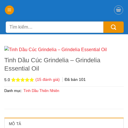
Chuyển
đến
nội
Tìm
dung
kiếm:
Tinh Dầu Cúc Grindelia – Grindelia
Essential Oil
(
15
đánh giá)
Đã bán
101
5.0
5.0
15
trên 5
Danh mục:
Tinh Dầu Thiên Nhiên
dựa trên
đánh giá
MÔ TẢ