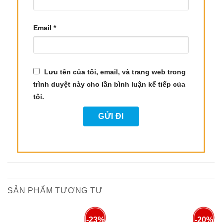
giảm lo âu, căng thẳng. Nó hoạt động tương tự
như thuốc chẹn beta, giúp giảm nhịp tim không
đều và mang lại cảm giác thư thái cho người sử
Email
*
dụng.
3.4. Chống Oxy Hóa Và Bảo Vệ Sức Khỏe
Lưu tên của tôi, email, và trang web trong
Tinh dầu Cúc Grindelia có chứa các flavonoid
trình duyệt này cho lần bình luận kế tiếp của
mạnh mẽ như kaempferol và quercetin, có tác
tôi.
dụng
chống oxy hóa
, bảo vệ cơ thể khỏi sự tấn
công của các gốc tự do. Điều này giúp bảo vệ tế
bào khỏi sự tổn thương, đồng thời làm chậm quá
trình lão hóa và giữ cho làn da luôn khỏe mạnh.
3.5. Cải Thiện Sức Khỏe Làn Da
Tinh dầu này cũng có tác dụng
làm đẹp da
, nhờ
SẢN PHẨM TƯƠNG TỰ
vào đặc tính kháng khuẩn và chống viêm. Nó có
thể được dùng để chữa các vết thương nhỏ, vết
-23%
-20%