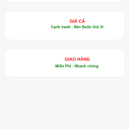
5. Lý Do Chọn Công Ty Dalosa Việt Nam
Công ty TNHH Tinh Dầu Thảo Dược Dalosa Việt
GIÁ CẢ
Nam là doanh nghiệp chuyên cung cấp
Tinh Dầu
Cạnh tranh - Bán Buôn Giá Sỉ
Cúc Grindelia
– Grindelia Essential Oil hàng đầu
tại Việt Nam.
Với gần 20 năm kinh nghiệm trong ngành tinh dầu
GIAO HÀNG
và dược liệu, Dalosa cam kết cung cấp các sản
Miễn Phí - Nhanh chóng
phẩm chất lượng cao, được kiểm định tại các tổ
chức uy tín trong nước và quốc tế. Tinh dầu
Grindelia của Dalosa có nguồn gốc từ các quốc
gia như Ấn Độ, Indonesia và Việt Nam, đảm bảo
đạt các tiêu chuẩn quốc tế như ISO 22000:2005,
GMP, và Kosher.
Với chất lượng vượt trội và dịch vụ tận tâm,
Dalosa Việt Nam tự hào là đối tác tin cậy của các