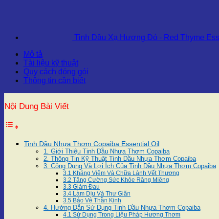
Tinh Dầu Xạ Hương Đỏ - Red Thyme Esse
Mô tả
Tài liệu kỹ thuật
Quy cách đóng gói
Thông tin cần biết
Nội Dung Bài Viết
Tinh Dầu Nhựa Thơm Copaiba Essential Oil
1. Giới Thiệu Tinh Dầu Nhựa Thơm Copaiba
2. Thông Tin Kỹ Thuật Tinh Dầu Nhựa Thơm Copaiba
3. Công Dụng Và Lợi Ích Của Tinh Dầu Nhựa Thơm Copaiba
3.1 Kháng Viêm Và Chữa Lành Vết Thương
3.2 Tăng Cường Sức Khỏe Răng Miệng
3.3 Giảm Đau
3.4 Làm Dịu Và Thư Giãn
3.5 Bảo Vệ Thần Kinh
4. Hướng Dẫn Sử Dụng Tinh Dầu Nhựa Thơm Copaiba
4.1 Sử Dụng Trong Liệu Pháp Hương Thơm