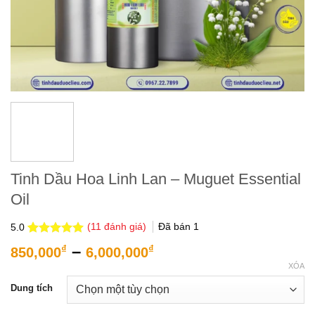
Tinh Dầu Hoa Linh Lan – Muguet Essential
Oil
(
11
đánh giá)
Đã bán
1
5.0
5.0
11
trên 5
Khoảng
–
₫
₫
850,000
6,000,000
dựa trên
giá:
đánh giá
XÓA
từ
Dung tích
850,000₫