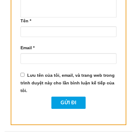
(Muguet Essential Oil)
Trạng thái vật lý:
Chất lỏng nhẹ, trong, dễ bay
hơi ở nhiệt độ phòng.
Tên
*
Màu sắc:
Không màu đến vàng nhạt; có thể thay
đổi nhẹ tùy theo lô nguyên liệu.
Email
*
Đặc tính mùi hương:
Hương hoa trắng tươi mát,
sạch, có sắc thái ngọt thanh nhẹ tự nhiên, kèm nốt
xanh trong lành. Mùi hương không gắt.
Lưu tên của tôi, email, và trang web trong
trình duyệt này cho lần bình luận kế tiếp của
Tỷ trọng (20°C):
0,920 – 0,960
tôi.
Chỉ số khúc xạ (20°C):
1,480 – 1,510
Thành phần hóa học chính:
Linalool, Farnesol,
Benzyl Alcohol và các monoterpene tự nhiên.
Tài liệu & chứng nhận kèm theo