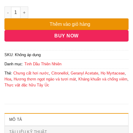
đến
6,000,000₫
Thêm vào giỏ hàng
BUY NOW
SKU:
Không áp dụng
Danh mục:
Tinh Dầu Thiên Nhiên
Thẻ:
Chưng cất hơi nước
,
Citronellol
,
Geranyl Acetate
,
Họ Myrtaceae
,
Hoa
,
Hương thơm ngọt ngào và tươi mát
,
Kháng khuẩn và chống viêm
,
Thực vật đặc hữu Tây Úc
MÔ TẢ
TÀI LIỆU KỸ THUẬT