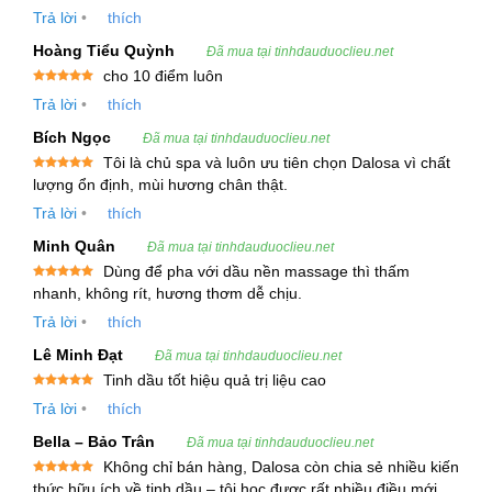
sao
Trả lời
•
thích
Bộ phận chiết xuất:
Hoa (Flowers)
Hoàng Tiểu Quỳnh
Đã mua tại tinhdauduoclieu.net
Nguồn gốc xuất xứ:
Ấn Độ, Indonesia và một số
cho 10 điểm luôn
Được xếp
nước Châu Âu.
Trả lời
•
thích
hạng
5
5
sao
Bích Ngọc
Đã mua tại tinhdauduoclieu.net
Quy cách đóng gói:
Tôi là chủ spa và luôn ưu tiên chọn Dalosa vì chất
Được xếp
lượng ổn định, mùi hương chân thật.
hạng
5
5
Bán lẻ:
100ml – 500ml – 1000ml
sao
Trả lời
•
thích
Minh Quân
Đã mua tại tinhdauduoclieu.net
Bán sỉ:
5 lít – 10 lít – 25kg
Dùng để pha với dầu nền massage thì thấm
Được xếp
nhanh, không rít, hương thơm dễ chịu.
Lưu ý:
Không cung cấp dung tích dưới 100ml
hạng
5
5
sao
Trả lời
•
thích
Hạn sử dụng:
02 – 03 năm (tùy theo nhà sản
Lê Minh Đạt
Đã mua tại tinhdauduoclieu.net
xuất)
Tinh dầu tốt hiệu quả trị liệu cao
Được xếp
Trả lời
•
thích
hạng
5
5
sao
Khả năng cung ứng:
~ 500kg/tháng
Bella – Bảo Trân
Đã mua tại tinhdauduoclieu.net
Không chỉ bán hàng, Dalosa còn chia sẻ nhiều kiến
Mô tả thực vật học
Được xếp
thức hữu ích về tinh dầu – tôi học được rất nhiều điều mới.