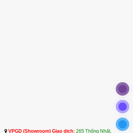
Hỗ trợ sức khỏe tim mạch và điều hòa nhịp tim
Với các thành phần hoạt chất đặc thù, tinh dầu
hoa linh lan hỗ trợ điều hòa nhịp tim và giảm bớt
các triệu chứng liên quan đến bệnh lý về tim
mạch. Đặc biệt, dược tính của nó còn được ghi
nhận trong việc hỗ trợ điều trị các vấn đề về phổi
mãn tính và các tình trạng liên quan đến đường
tiết niệu. Sự thông thoáng mà hương thơm mang
lại giúp tối ưu hóa lượng oxy nạp vào cơ thể, hỗ
trợ hoạt động của lồng ngực diễn ra nhịp nhàng
và trơn tru hơn.
Thanh lọc không khí và cơ chế kháng khuẩn
không gian sống
Bên cạnh tác động lên cơ thể, tinh dầu hoa linh
lan còn sở hữu khả năng diệt khuẩn và khử mùi
VPGD (Showroom) Giao dịch:
265 Thống Nhất,
tự nhiên vượt trội. Khi được khuếch tán trong