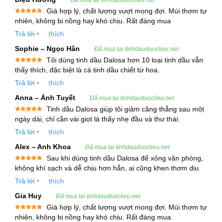
liệu và hỗ trợ sức khỏe tinh thần. Nhờ đặc tính tự
Giá hợp lý, chất lượng vượt mong đợi. Mùi thơm tự
nhiên, dễ phối hợp và phù hợp với đa mục đích
Được xếp
nhiên, không bị nồng hay khó chịu. Rất đáng mua
hạng
5
5
sử dụng, tinh dầu Hoa Linh Lan ngày càng trở
sao
Trả lời
•
thích
thành nguyên liệu được ưu tiên trong các công
Sophie – Ngọc Hân
Đã mua tại tinhdauduoclieu.net
thức mỹ phẩm, hương liệu và chăm sóc sức khỏe
Tôi dùng tinh dầu Dalosa hơn 10 loại tinh dầu vẫn
hiện đại.
Được xếp
thấy thích, đặc biệt là cá tinh dầu chiết từ hoa.
hạng
5
5
sao
Trả lời
•
thích
Thông tin về tinh dầu Hoa Linh Lan
Anna – Ánh Tuyết
Đã mua tại tinhdauduoclieu.net
Tên tiếng Việt:
Tinh dầu Hoa Linh Lan
Tinh dầu Dalosa giúp tôi giảm căng thẳng sau một
Được xếp
ngày dài, chỉ cần vài giọt là thấy nhẹ đầu và thư thái.
hạng
5
5
Tên gọi khác:
Tinh dầu Lan Chuông
sao
Trả lời
•
thích
Alex – Anh Khoa
Đã mua tại tinhdauduoclieu.net
Tên tiếng Anh:
Muguet Essential Oil
Sau khi dùng tinh dầu Dalosa để xông văn phòng,
Được xếp
không khí sạch và dễ chịu hơn hẳn, ai cũng khen thơm dịu.
hạng
5
5
Tên tiếng Anh khác:
Lily of the Valley Essential
sao
Trả lời
•
thích
Oil
Gia Huy
Đã mua tại tinhdauduoclieu.net
Giá hợp lý, chất lượng vượt mong đợi. Mùi thơm tự
Tên khoa học:
Convallaria majalis
Được xếp
nhiên, không bị nồng hay khó chịu. Rất đáng mua
hạng
5
5