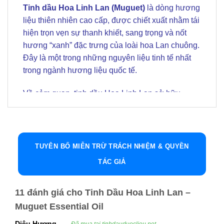
Tinh dầu Hoa Linh Lan (Muguet)
là dòng hương
liệu thiên nhiên cao cấp, được chiết xuất nhằm tái
hiện trọn vẹn sự thanh khiết, sang trọng và nốt
hương “xanh” đặc trưng của loài hoa Lan chuông.
Đây là một trong những nguyên liệu tinh tế nhất
trong ngành hương liệu quốc tế.
Về cảm quan, tinh dầu Hoa Linh Lan sở hữu
hương thơm
ngọt thanh, dịu dàng, mang hơi
thở của sương sớm
kết hợp với nốt hoa trắng
thuần khiết. Mùi hương này đặc biệt phù hợp cho
các dòng sản phẩm nước hoa cao cấp, các công
TUYÊN BỐ MIỄN TRỪ TRÁCH NHIỆM & QUYỀN
thức mỹ phẩm hướng đến sự sang trọng, thanh
TÁC GIẢ
lịch.
Không chỉ dừng lại ở giá trị hương thơm, tinh dầu
11 đánh giá cho
Tinh Dầu Hoa Linh Lan –
Linh Lan còn được đánh giá cao về
tính ứng
Muguet Essential Oil
dụng đa lĩnh vực
, đặc biệt trong chăm sóc da trị
Diệu Hương
Đã mua tại tinhdauduoclieu.net