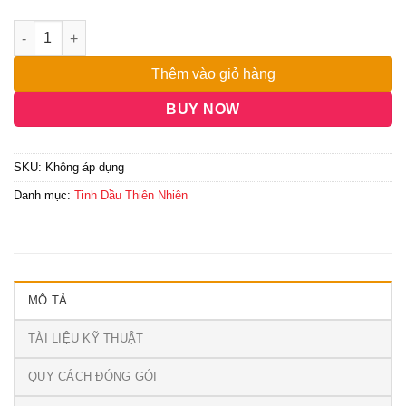
đến
2,500,000₫
Thêm vào giỏ hàng
BUY NOW
SKU:
Không áp dụng
Danh mục:
Tinh Dầu Thiên Nhiên
MÔ TẢ
TÀI LIỆU KỸ THUẬT
QUY CÁCH ĐÓNG GÓI