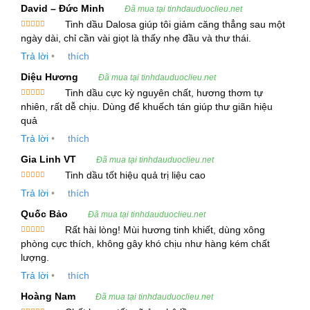
David – Đức Minh
Đã mua tại tinhdauduoclieu.net
Tinh dầu Dalosa giúp tôi giảm căng thẳng sau một
Phương Pháp Chiết Xuất:
Ép lạnh
Được xếp
ngày dài, chỉ cần vài giọt là thấy nhẹ đầu và thư thái.
hạng
5
5
Màu Sắc:
Màu cam đậm
sao
Trả lời
•
thích
Mùi Vị:
Mùi vỏ quýt đặc trưng
Diệu Hương
Đã mua tại tinhdauduoclieu.net
Tỷ Trọng ở 20ºC:
0.840 – 0.854
Tinh dầu cực kỳ nguyên chất, hương thơm tự
Chỉ Số Khúc Xạ ở 20ºC:
1.4700 – 1.4760
Được xếp
nhiên, rất dễ chịu. Dùng để khuếch tán giúp thư giãn hiệu
hạng
5
5
Góc Quay Cực ở 20ºC:
+87° đến +97°
sao
quả
Trả lời
•
thích
Các Thành Phần Chính:
Gia Linh VT
Đã mua tại tinhdauduoclieu.net
Tinh dầu tốt hiệu quả trị liệu cao
Limonene
Được xếp
Trả lời
•
thích
hạng
5
5
sao
Linalool
Quốc Bảo
Đã mua tại tinhdauduoclieu.net
Citronellal
Rất hài lòng! Mùi hương tinh khiết, dùng xông
Được xếp
phòng cực thích, không gây khó chịu như hàng kém chất
hạng
5
5
Geranial
sao
lượng.
Trả lời
•
thích
Tinh dầu Clementine chứa chủ yếu là Limonene,
Hoàng Nam
Đã mua tại tinhdauduoclieu.net
một hợp chất chống oxy hóa mạnh mẽ, giúp hỗ trợ