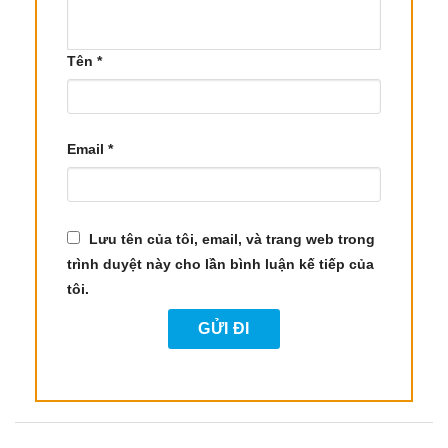
Tinh Dầu Vỏ Quýt Lai không chỉ có tác dụng tốt
đối với sức khỏe mà còn rất hữu ích trong chăm
Tên
*
sóc sắc đẹp. Với tính chất chống oxy hóa và khả
năng tái tạo tế bào da, tinh dầu Clementine giúp
cải thiện làn da, làm sáng và đều màu da. Nó hỗ
Email
*
trợ điều trị các vấn đề về sắc tố, sẹo mụn và các
khuyết điểm khác, giúp da mịn màng và khỏe
mạnh.
Lưu tên của tôi, email, và trang web trong
Tinh dầu này còn giúp tăng cường lưu thông máu,
trình duyệt này cho lần bình luận kế tiếp của
từ đó giúp da sáng hồng, tràn đầy sức sống. Bên
tôi.
cạnh đó, với đặc tính chống nấm và làm săn chắc
da, Clementine Essential Oil là một lựa chọn lý
tưởng cho các công thức chăm sóc da.
3.3 Tác Dụng Thư Giãn và Cải Thiện Giấc
Ngủ