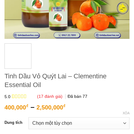
Tinh Dầu Vỏ Quýt Lai – Clementine
Essential Oil
(
17
đánh giá)
Đã bán
77
5.0
5.0
17
trên 5
Khoảng
–
₫
₫
400,000
2,500,000
dựa trên
giá:
đánh giá
XÓA
từ
Dung tích
400,000₫