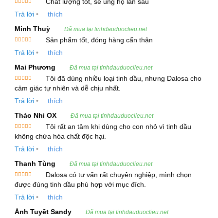
Chất lượng tốt, sẽ ủng hộ lần sau
sức khỏe tim mạch và cải thiện hệ tiêu hóa.
Được xếp
Trả lời
•
thích
hạng
5
5
sao
Khả Năng Cung Cấp & Tiêu Chuẩn Tinh Dầu
Minh Thuỳ
Đã mua tại tinhdauduoclieu.net
Vỏ Quýt Lai – Clementine Essential Oil:
Sản phẩm tốt, đóng hàng cẩn thận
Được xếp
Trả lời
•
thích
hạng
5
5
sao
Sản Lượng Cung Cấp:
500kg/tháng
Mai Phương
Đã mua tại tinhdauduoclieu.net
Tôi đã dùng nhiều loại tinh dầu, nhưng Dalosa cho
Hạn Dùng:
2 năm từ ngày sản xuất
Được xếp
cảm giác tự nhiên và dễ chịu nhất.
hạng
5
5
Xuất Xứ:
Ấn Độ, Indonesia, Việt Nam
sao
Trả lời
•
thích
Chứng Nhận:
ISO 22000:2005, Kosher, GMP,
Thảo Nhi OX
Đã mua tại tinhdauduoclieu.net
Certificate of Analysis (COA)
Tôi rất an tâm khi dùng cho con nhỏ vì tinh dầu
Được xếp
không chứa hóa chất độc hại.
hạng
5
5
sao
3. Công Dụng và Lợi Ích Của Tinh Dầu Vỏ Quýt
Trả lời
•
thích
Lai – Clementine Essential Oil
Thanh Tùng
Đã mua tại tinhdauduoclieu.net
Dalosa có tư vấn rất chuyên nghiệp, mình chọn
Tinh Dầu Vỏ Quýt Lai – Clementine Essential Oil
Được xếp
được đúng tinh dầu phù hợp với mục đích.
mang lại nhiều công dụng vượt trội cho sức khỏe
hạng
5
5
sao
Trả lời
•
thích
và sắc đẹp. Dưới đây là những tác dụng nổi bật
của tinh dầu này:
Ánh Tuyết Sandy
Đã mua tại tinhdauduoclieu.net