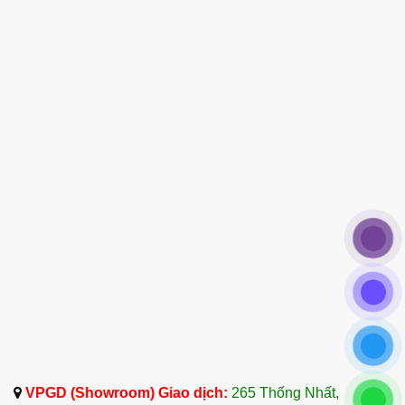
giãn, tinh dầu Clementine đã trở thành một phần
không thể thiếu trong các liệu trình chăm sóc cơ
thể và tinh thần.
Công ty TNHH Tinh Dầu Thảo Dược Dalosa Việt
Nam tự hào là đơn vị cung cấp Tinh Dầu Vỏ Quýt
Lai – Clementine Essential Oil chất lượng cao tại
Việt Nam. Với hơn 20 năm kinh nghiệm trong
ngành tinh dầu và dược liệu, Dalosa cam kết
mang đến cho khách hàng sản phẩm tinh dầu
nguyên chất, được kiểm định chất lượng nghiêm
ngặt từ các tổ chức uy tín.
Dalosa luôn tìm kiếm và nhập khẩu các loại tinh
dầu quý hiếm từ khắp nơi trên thế giới, đảm bảo
đem đến cho bạn những sản phẩm tốt nhất, an
toàn và hiệu quả nhất.
VPGD (Showroom) Giao dịch:
265 Thống Nhất,