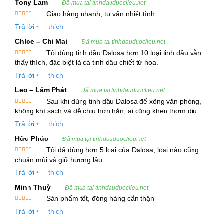
Tony Lam
Đã mua tại tinhdauduoclieu.net
Tinh Dầu Vỏ Quýt Lai được chiết xuất từ quả của
Giao hàng nhanh, tư vấn nhiệt tình
cây Clementine, một giống cam lai giữa cam ngọt
Được xếp
Trả lời
•
thích
hạng
5
5
sao
và cam quýt, được gọi là “Christmas Orange” vì
Chloe – Chi Mai
Đã mua tại tinhdauduoclieu.net
mùa sinh trưởng kéo dài từ tháng 11 đến tháng 1
Tôi dùng tinh dầu Dalosa hơn 10 loại tinh dầu vẫn
hàng năm. Quá trình chiết xuất tinh dầu từ vỏ quả
Được xếp
thấy thích, đặc biệt là cá tinh dầu chiết từ hoa.
hạng
5
5
quýt Lai sử dụng phương pháp ép lạnh, giúp giữ
sao
Trả lời
•
thích
lại hầu hết các hoạt chất quý giá có trong vỏ quả.
Leo – Lâm Phát
Đã mua tại tinhdauduoclieu.net
Sau khi dùng tinh dầu Dalosa để xông văn phòng,
Tinh dầu này có màu vàng tươi và mùi thơm nhẹ
Được xếp
không khí sạch và dễ chịu hơn hẳn, ai cũng khen thơm dịu.
hạng
5
5
nhàng, ngọt ngào, mang lại cảm giác thư thái cho
sao
Trả lời
•
thích
người sử dụng.
Hữu Phúc
Đã mua tại tinhdauduoclieu.net
Tôi đã dùng hơn 5 loại của Dalosa, loại nào cũng
2. Thông Tin Kỹ Thuật và Cung Cấp Tinh Dầu Vỏ
Được xếp
chuẩn mùi và giữ hương lâu.
hạng
5
5
Quýt Lai
sao
Trả lời
•
thích
Tên Tiếng Việt:
Tinh Dầu Vỏ Quýt Lai
Minh Thuỳ
Đã mua tại tinhdauduoclieu.net
Tên Tiếng Anh:
Clementine Essential Oil
Sản phẩm tốt, đóng hàng cẩn thận
Tên Thực Vật (Botanical Source):
Citrus Nobilis
Được xếp
Trả lời
•
thích
hạng
5
5
sao
Bộ Phận Chiết Xuất:
Quả / Vỏ