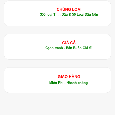
5.2 Dùng Tại Chỗ
CHỦNG LOẠI
350 loại Tinh Dầu & 50 Loại Dầu Nền
Tinh dầu Clementine có thể được sử dụng trực
tiếp trên da nhưng cần pha loãng với các loại dầu
nền. Bạn có thể dùng nó để mát-xa hoặc chăm
sóc da mặt, giúp da mềm mại và tươi sáng.
GIÁ CẢ
5.3 Khuếch Tán
Cạnh tranh - Bán Buôn Giá Sỉ
Sử dụng tinh dầu trong máy khuếch tán hoặc máy
xông hơi giúp tạo không gian thư giãn, làm sạch
không khí và mang lại cảm giác tươi mới.
GIAO HÀNG
6. Kết Luận
Miễn Phí - Nhanh chóng
Tinh Dầu Vỏ Quýt Lai – Clementine Essential Oil
là một sản phẩm tuyệt vời cho việc chăm sóc sức
khỏe và sắc đẹp. Với các đặc tính nổi bật như
chống oxy hóa, kháng khuẩn, làm sáng da và thư