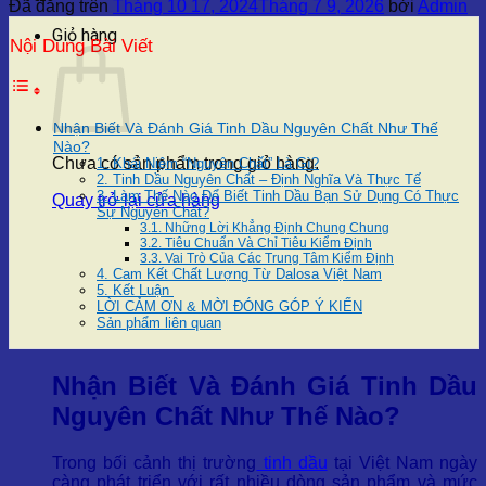
Đã đăng trên
Tháng 10 17, 2024
Tháng 7 9, 2026
bởi
Admin
Giỏ hàng
Nội Dung Bài Viết
Nhận Biết Và Đánh Giá Tinh Dầu Nguyên Chất Như Thế
Nào?
Chưa có sản phẩm trong giỏ hàng.
1. Khái Niệm “Nguyên Chất” Là Gì?
2. Tinh Dầu Nguyên Chất – Định Nghĩa Và Thực Tế
3. Làm Thế Nào Để Biết Tinh Dầu Bạn Sử Dụng Có Thực
Quay trở lại cửa hàng
Sự Nguyên Chất?
3.1. Những Lời Khẳng Định Chung Chung
3.2. Tiêu Chuẩn Và Chỉ Tiêu Kiểm Định
3.3. Vai Trò Của Các Trung Tâm Kiểm Định
4. Cam Kết Chất Lượng Từ Dalosa Việt Nam
5. Kết Luận
LỜI CẢM ƠN & MỜI ĐÓNG GÓP Ý KIẾN
Sản phẩm liên quan
Nhận Biết Và Đánh Giá Tinh Dầu
Nguyên Chất Như Thế Nào?
Trong bối cảnh thị trường
tinh dầu
tại Việt Nam ngày
càng phát triển với rất nhiều dòng sản phẩm và mức