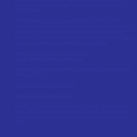
trình khám phá những giá trị tinh túy của Tinh Dầu
Thiên Nhiên.
Để nội dung ngày càng hoàn thiện và hữu ích hơn,
chúng tôi rất mong nhận được phản hồi, đánh giá hoặc
bất kỳ góp ý nào từ bạn. Mỗi ý kiến của bạn đều là
động lực giúp chúng tôi nâng cao chất lượng nội dung
và chia sẻ nhiều giá trị hơn đến cộng đồng.
Bạn có thể gửi góp ý trực tiếp qua
email:
dailoc1019@gmail.com
Bạn cũng có thể xem thêm nhiều thông tin chuyên sâu
về tinh dầu tại:
https://tinhdauduoclieu.com
https://tinhdauthaoduoc.net
Một lần nữa, chân thành cảm ơn bạn đã tin tưởng và
theo dõi. Chúc bạn luôn mạnh khỏe và có những trải
nghiệm trọn vẹn cùng các sản phẩm tinh dầu thiên
nhiên!