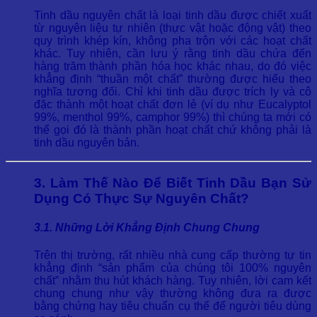
Tinh dầu nguyên chất là loại tinh dầu được chiết xuất
từ nguyên liệu tự nhiên (thực vật hoặc động vật) theo
quy trình khép kín, không pha trộn với các hoạt chất
khác. Tuy nhiên, cần lưu ý rằng tinh dầu chứa đến
hàng trăm thành phần hóa học khác nhau, do đó việc
khẳng định “thuần một chất” thường được hiểu theo
nghĩa tương đối. Chỉ khi tinh dầu được trích ly và cô
đặc thành một hoạt chất đơn lẻ (ví dụ như Eucalyptol
99%, menthol 99%, camphor 99%) thì chúng ta mới có
thể gọi đó là thành phần hoạt chất chứ không phải là
tinh dầu nguyên bản.
3. Làm Thế Nào Để Biết Tinh Dầu Bạn Sử
Dụng Có Thực Sự Nguyên Chất?
3.1. Những Lời Khẳng Định Chung Chung
Trên thị trường, rất nhiều nhà cung cấp thường tự tin
khẳng định “sản phẩm của chúng tôi 100% nguyên
chất” nhằm thu hút khách hàng. Tuy nhiên, lời cam kết
chung chung như vậy thường không đưa ra được
bằng chứng hay tiêu chuẩn cụ thể để người tiêu dùng