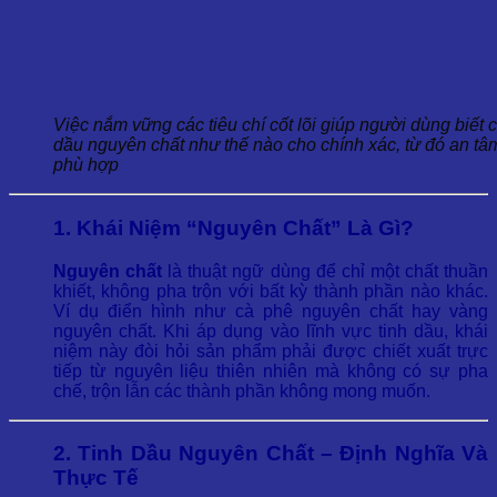
Việc nắm vững các tiêu chí cốt lõi giúp người dùng biết 
dầu nguyên chất như thế nào cho chính xác, từ đó an tâm
phù hợp
1. Khái Niệm “Nguyên Chất” Là Gì?
Nguyên chất
là thuật ngữ dùng để chỉ một chất thuần
khiết, không pha trộn với bất kỳ thành phần nào khác.
Ví dụ điển hình như cà phê nguyên chất hay vàng
nguyên chất. Khi áp dụng vào lĩnh vực tinh dầu, khái
niệm này đòi hỏi sản phẩm phải được chiết xuất trực
tiếp từ nguyên liệu thiên nhiên mà không có sự pha
chế, trộn lẫn các thành phần không mong muốn.
2. Tinh Dầu Nguyên Chất – Định Nghĩa Và
Thực Tế