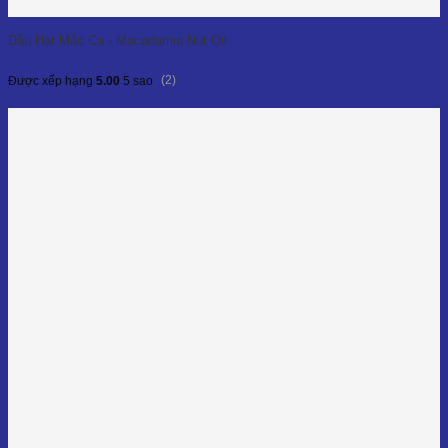
Dầu Hạt Mắc Ca - Macadamia Nut Oil
(2)
Được xếp hạng
5.00
5 sao