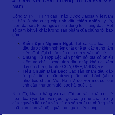
4. Cam Kết Chất Lượng Từ Dalosa Việt
Nam
Công ty TNHH Tinh dầu Thảo Dược Dalosa Việt Nam
tự hào là nhà cung cấp
tinh dầu thiên nhiên
uy tín,
luôn đặt sức khỏe người tiêu dùng lên hàng đầu. Một
số cam kết về chất lượng sản phẩm của chúng tôi bao
gồm:
Kiểm Định Nghiêm Ngặt:
Tất cả các loại tinh
dầu được kiểm nghiệm chặt chẽ tại các trung tâm
kiểm định đạt chuẩn của nhà nước và quốc tế.
Chứng Từ Hợp Lệ:
Sản phẩm nội địa có phiếu
kiểm tra chất lượng; tinh dầu nhập khẩu đi kèm
đầy đủ chứng từ như COA, GMP, MSDS, v.v.
Tiêu Chuẩn Đảm Bảo:
Các sản phẩm đều đáp
ứng các tiêu chuẩn dược phẩm hiện hành (ví dụ
như tiêu chuẩn Việt Nam V đối với một số loại
tinh dầu như tràm gió, bạc hà, quế,…).
Nhờ đó, khách hàng và các đối tác sản xuất có thể
hoàn toàn yên tâm về nguồn gốc cũng như chất lượng
của nguyên liệu đầu vào, từ đó sản xuất ra những sản
phẩm an toàn và hiệu quả cho người tiêu dùng.