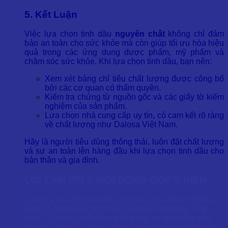
5. Kết Luận
Việc lựa chọn tinh dầu
nguyên chất
không chỉ đảm
bảo an toàn cho sức khỏe mà còn giúp tối ưu hóa hiệu
quả trong các ứng dụng dược phẩm, mỹ phẩm và
chăm sóc sức khỏe. Khi lựa chọn tinh dầu, bạn nên:
Xem xét bảng chỉ tiêu chất lượng được công bố
bởi các cơ quan có thẩm quyền.
Kiểm tra chứng từ nguồn gốc và các giấy tờ kiểm
nghiệm của sản phẩm.
Lựa chọn nhà cung cấp uy tín, có cam kết rõ ràng
về chất lượng như Dalosa Việt Nam.
Hãy là người tiêu dùng thông thái, luôn đặt chất lượng
và sự an toàn lên hàng đầu khi lựa chọn tinh dầu cho
bản thân và gia đình.
LỜI CẢM ƠN & MỜI ĐÓNG GÓP Ý KIẾN
Cảm ơn bạn đã dành thời gian đọc bài viết về “Nhận
Biết Và Đánh Giá Tinh Dầu Nguyên Chất Như Thế
Nào?”. Dalosa Việt Nam trân trọng sự quan tâm của
bạn và rất vui khi được đồng hành cùng bạn trên hành