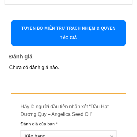
Đặc Điểm Và Nguồn Gốc Của Dầu Hạt Đương
Quy
Dầu Hạt Đương Quy – Angelica Seed Oil
y được
chiết xuất từ hạt cây Angelica archangelica bằng
TUYÊN BỐ MIỄN TRỪ TRÁCH NHIỆM & QUYỀN
phương pháp chưng cất hơi nước. Cây Đương
TÁC GIẢ
Quy vốn là một dược liệu nổi tiếng, được trồng
rộng rãi ở Ấn Độ, Indonesia, Việt Nam và một số
Đánh giá
quốc gia Châu Á, Châu Âu.
Chưa có đánh giá nào.
Loại tinh dầu này có màu vàng nhạt đến vàng
đậm, độ nhớt trung bình, mùi thơm dịu nhẹ,
thoang thoảng hương thảo mộc đặc trưng.
Thành Phần Axit Béo
Hãy là người đầu tiên nhận xét “Dầu Hạt
Dầu Hạt Đương Quy chứa các thành phần axit
Đương Quy – Angelica Seed Oil”
béo như sau:
Đánh giá của bạn
*
Linoleic >60%