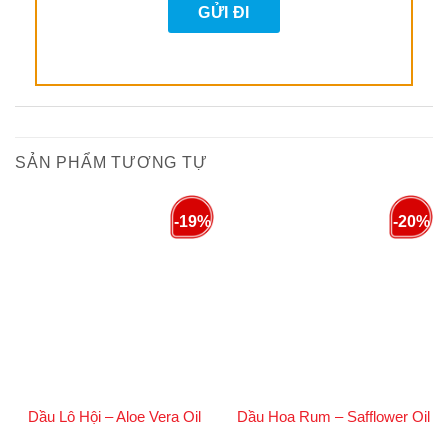
Riêng với dầu hạt đương quy, điểm nổi bật nằm ở
tính êm dịu, giàu dưỡng chất và khả năng hỗ trợ
phục hồi làn da một cách tự nhiên.
1. Giá trị dinh dưỡng và đặc tính nổi bật
Dầu hạt đương quy thường chứa các acid béo
SẢN PHẨM TƯƠNG TỰ
thiết yếu như oleic, linoleic cùng nhiều hợp chất
chống oxy hóa tự nhiên. Nhờ cấu trúc phân tử
-19%
-20%
tương đối nhẹ, dầu thấm khá tốt vào da, không
gây cảm giác bí bách hay nhờn rít kéo dài.
Đặc tính này khiến dầu rất phù hợp để dùng làm
dầu nền trong massage, chăm sóc da mặt, da cơ
thể cũng như trong các công thức mỹ phẩm thủ
công (handmade).
Dầu Lô Hội – Aloe Vera Oil
Dầu Hoa Rum – Safflower Oil
2. Lợi ích đối với làn da