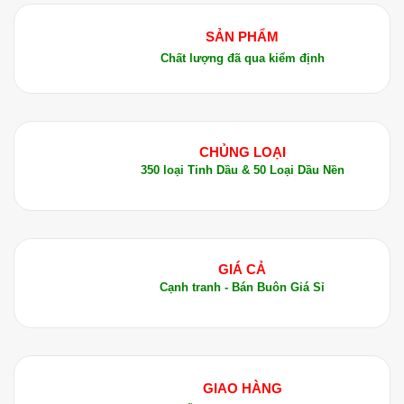
bộ từ mục tiêu nghiên cứu, nguyên
Đen (Piper nigrum) bằng phương
Khi dùng để ủ tóc hoặc massage da đầu, dầu giúp
liệu, công thức
pháp chưng cất hơi nước. Đây là
SẢN PHẨM
cấp ẩm, làm mềm sợi tóc
, giảm tình trạng tóc khô
Chất lượng đã qua kiểm định
xơ, chẻ ngọn.
Việc massage nhẹ nhàng với dầu còn kích thích
tuần hoàn da đầu, hỗ trợ môi trường phát triển
khỏe mạnh cho nang tóc, từ đó giúp tóc trông dày
CHỦNG LOẠI
350 loại Tinh Dầu & 50 Loại Dầu Nền
và bóng mượt hơn theo thời gian.
4. Vai trò trong massage và liệu pháp hương
liệu
Là một dầu nền, dầu hạt đương quy rất thích hợp
GIÁ CẢ
để
pha loãng tinh dầu
trước khi thoa lên da. Độ
Cạnh tranh - Bán Buôn Giá Sỉ
trượt vừa phải giúp thao tác massage trở nên êm
ái, dễ chịu, đồng thời hạn chế nguy cơ kích ứng
do tinh dầu nguyên chất quá đậm đặc.
GIAO HÀNG
Trong các liệu trình thư giãn, dầu còn góp phần