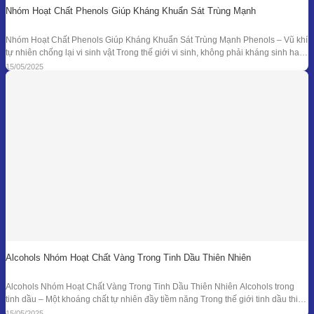
Nhóm Hoạt Chất Phenols Giúp Kháng Khuẩn Sát Trùng Mạnh
Nhóm Hoạt Chất Phenols Giúp Kháng Khuẩn Sát Trùng Mạnh Phenols – Vũ khí
tự nhiên chống lại vi sinh vật Trong thế giới vi sinh, không phải kháng sinh hay
hóa chất tổng hợp mới là “anh hùng” duy nhất. Từ hàng ngàn năm trước, các
15/05/2025
nền y học cổ đại đã sử dụng tinh dầu
Alcohols Nhóm Hoạt Chất Vàng Trong Tinh Dầu Thiên Nhiên
Alcohols Nhóm Hoạt Chất Vàng Trong Tinh Dầu Thiên Nhiên Alcohols trong
tinh dầu – Một khoáng chất tự nhiên đầy tiềm năng Trong thế giới tinh dầu thiên
nhiên, mỗi giọt nhỏ bé lại ẩn chứa hàng trăm hợp chất hóa học với công dụng
15/05/2025