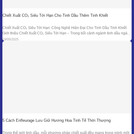
Chiết Xuất CO₂ Siêu Tới Hạn Cho Tinh Dầu Thêm Tinh Khiết
Chiết Xuất CO₂ Siêu Tới Hạn: Công Nghệ Hiện Đại Cho Tinh Dầu Tinh Khiết
Giới thiệu Chiết Xuất CO₂ Siêu Tới Hạn – Trong bối cảnh ngành tinh dầu ngày
càng đồi hỏi cao về độ tinh khiết, tính an toàn và hiệu quả sinh học, phương
19/05/2025
pháp chiết xuất bằng CO₂ siêu tới
5 Cách Enfleurage Lưu Giữ Hương Hoa Tinh Tế Thời Thượng
Trong thế giới tinh dầu, mỗi phương pháp chiết xuất đều mang trong mình một