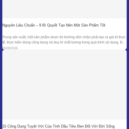
Nguyên Liệu Chuẩn – 9 Bí Quyết Tạo Nên Một Sản Phẩm Tốt
Trong sản xuất, một sản phẩm được thị trường đón nhận phải tạo ra giá trị thực
tế, thực hiện đúng công dụng và duy trì chất lượng trong quá trình sử dụng. Để
đạt được kết quả đó, doanh nghiệp cần kiểm soát đồng bộ từ mục tiêu nghiên
05/08/2026
cứu, nguyên liệu, công thức
15 Công Dụng Tuyệt Vời Của Tinh Dầu Tiêu Đen Đối Với Đời Sống