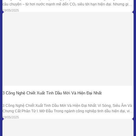
câu chuyện – từ hơi nước mạnh mẽ đến CO₂ siêu tới hạn hiện đại. Nhưng giữa
dòng chảy công nghệ ấy, enfleurage – một kỹ thuật cổ xưa và tinh tế – vẫn tồn
19/05/2025
tại như một biểu tượng
3 Công Nghệ Chiết Xuất Tinh Dầu Mới Và Hiện Đại Nhất
3 Công Nghệ Chiết Xuất Tinh Dầu Mới Và Hiện Đại Nhất: Vi Sóng, Siêu Âm Và
Chưng Cất Phân Tử I. Mở Đầu Trong ngành công nghiệp tinh dầu hiện đại, việc
tối ưu hóa hiệu suất chiết xuất, giữ nguyên hương thơm và hoạt chất trị liệu là
19/05/2025
mục tiêu hàng đầu. Bên