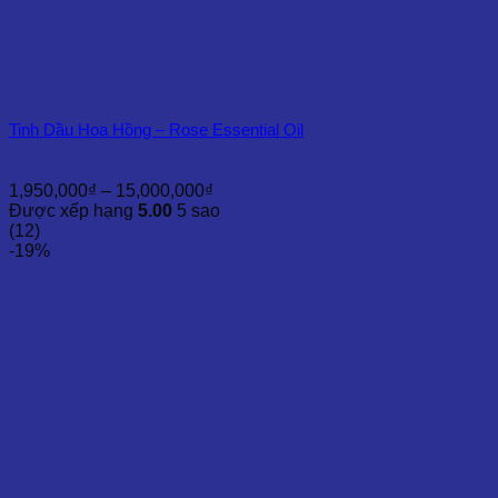
Tinh Dầu Hoa Hồng – Rose Essential Oil
Khoảng
1,950,000
₫
–
15,000,000
₫
giá:
Được xếp hạng
5.00
5 sao
từ
(12)
1,950,000₫
-19%
đến
15,000,000₫