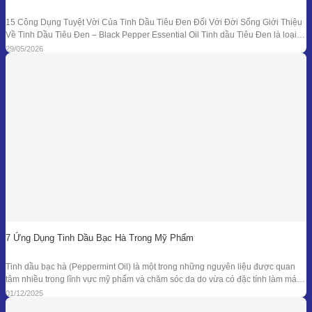
15 Công Dụng Tuyệt Vời Của Tinh Dầu Tiêu Đen Đối Với Đời Sống Giới Thiệu
Về Tinh Dầu Tiêu Đen – Black Pepper Essential Oil Tinh dầu Tiêu Đen là loại
tinh dầu thiên nhiên được chiết xuất từ quả của cây Tiêu Đen (Piper nigrum)
29/05/2026
bằng phương pháp chưng cất hơi nước. Đây là
7 Ứng Dụng Tinh Dầu Bạc Hà Trong Mỹ Phẩm
Tinh dầu bạc hà (Peppermint Oil) là một trong những nguyên liệu được quan
tâm nhiều trong lĩnh vực mỹ phẩm và chăm sóc da do vừa có đặc tính làm mát
đặc trưng, vừa sở hữu phổ kháng khuẩn và khử mùi tự nhiên đã được ghi nhận
01/12/2025
trong nhiều nghiên cứu. Giá trị