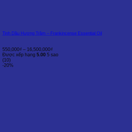
Tinh Dầu Hương Trầm – Frankincense Essential Oil
Khoảng
550,000
₫
–
16,500,000
₫
giá:
Được xếp hạng
5.00
5 sao
từ
(10)
550,000₫
-20%
đến
16,500,000₫