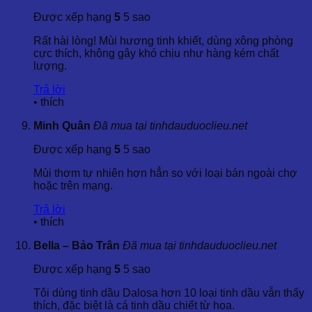
giọt vào các sản phẩm chăm sóc da như kem dưỡng
Được xếp hạng
5
5 sao
da, serum để cải thiện độ đàn hồi và dưỡng ẩm cho làn
da.
Rất hài lòng! Mùi hương tinh khiết, dùng xông phòng
cực thích, không gây khó chịu như hàng kém chất
6. Khuyến Cảo Khi Sử Dụng
lượng.
Trả lời
Bảo quản
: Để tinh dầu ở nơi khô ráo, thoáng mát,
•
thích
tránh ánh nắng trực tiếp và nơi có nhiệt độ cao.
Pha loãng
: Không sử dụng tinh dầu nguyên chất trực
Minh Quân
Đã mua tại tinhdauduoclieu.net
tiếp trên da. Cần pha với dầu nền với tỷ lệ phù hợp.
Tránh tiếp xúc với mắt
: Không để tinh dầu tiếp xúc với
Được xếp hạng
5
5 sao
mắt và các vùng nhạy cảm.
Lưu ý
: Phụ nữ mang thai, trẻ em dưới 6 tuổi hoặc
Mùi thơm tự nhiên hơn hẳn so với loại bán ngoài chợ
người mắc bệnh lý nghiêm trọng nên tham khảo ý kiến
hoặc trên mạng.
bác sĩ trước khi sử dụng.
Trả lời
7. Kết Luận
•
thích
Tinh Dầu Nhân Sâm Ấn Độ – Ashwagandha Essential Oil là
Bella – Bảo Trân
Đã mua tại tinhdauduoclieu.net
một lựa chọn tuyệt vời để nâng cao sức khỏe và cải thiện
Được xếp hạng
5
5 sao
tinh thần. Với khả năng chống viêm, chống oxy hóa và
dưỡng ẩm, tinh dầu này phù hợp cho nhiều mục đích sử
Tôi dùng tinh dầu Dalosa hơn 10 loại tinh dầu vẫn thấy
dụng khác nhau, từ chăm sóc sức khỏe, chăm sóc sắc đẹp
thích, đặc biệt là cá tinh dầu chiết từ hoa.
đến thư giãn.