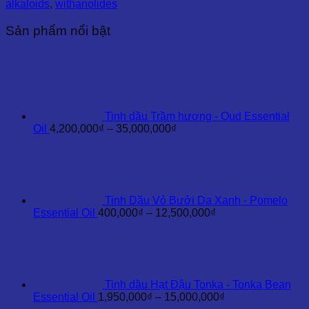
alkaloids
,
withanolides
Ấn
Độ
Sản phẩm nổi bật
-
Ashwagandha
Essential
Oil
số
lượng
Tinh dầu Trầm hương - Oud Essential
Khoảng
Oil
4,200,000
₫
–
35,000,000
₫
giá:
từ
4,200,000₫
đến
35,000,000₫
Tinh Dầu Vỏ Bưởi Da Xanh - Pomelo
Khoảng
Essential Oil
400,000
₫
–
12,500,000
₫
giá:
từ
400,000₫
đến
12,500,000₫
Tinh dầu Hạt Đậu Tonka - Tonka Bean
Khoảng
Essential Oil
1,950,000
₫
–
15,000,000
₫
giá: