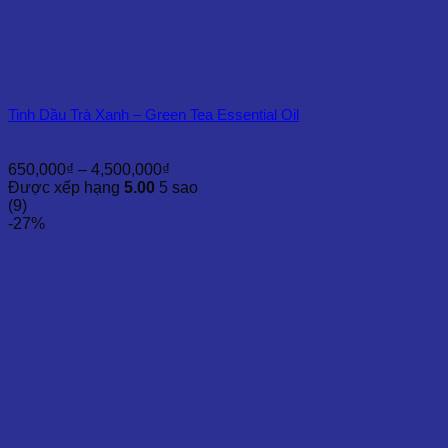
Tinh Dầu Trà Xanh – Green Tea Essential Oil
Khoảng
650,000
₫
–
4,500,000
₫
giá:
Được xếp hạng
5.00
5 sao
từ
(9)
650,000₫
-27%
đến
4,500,000₫