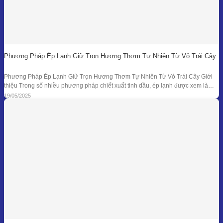
Phương Pháp Ép Lạnh Giữ Trọn Hương Thơm Tự Nhiên Từ Vỏ Trái Cây
Phương Pháp Ép Lạnh Giữ Trọn Hương Thơm Tự Nhiên Từ Vỏ Trái Cây Giới
thiệu Trong số nhiều phương pháp chiết xuất tinh dầu, ép lạnh được xem là
một trong những kỹ thuật đối với nguyên liệu đặc thù – đặc biệt là vỏ các loại
19/05/2025
quả có mùi hương tươi mát như