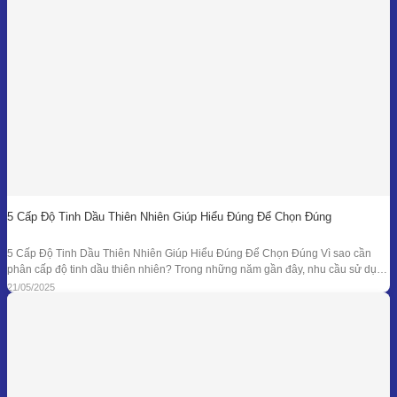
5 Cấp Độ Tinh Dầu Thiên Nhiên Giúp Hiểu Đúng Để Chọn Đúng
5 Cấp Độ Tinh Dầu Thiên Nhiên Giúp Hiểu Đúng Để Chọn Đúng Vì sao cần
phân cấp độ tinh dầu thiên nhiên? Trong những năm gần đây, nhu cầu sử dụng
tinh dầu thiên nhiên ngày càng gia tăng trong các lĩnh vực như chăm sóc sức
21/05/2025
khỏe, mỹ phẩm, liệu pháp hương thơm,