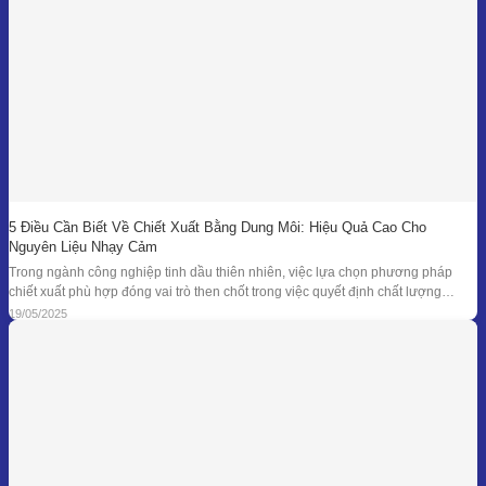
5 Điều Cần Biết Về Chiết Xuất Bằng Dung Môi: Hiệu Quả Cao Cho
Nguyên Liệu Nhạy Cảm
Trong ngành công nghiệp tinh dầu thiên nhiên, việc lựa chọn phương pháp
chiết xuất phù hợp đóng vai trò then chốt trong việc quyết định chất lượng
thành phẩm – đặc biệt là đối với những loại nguyên liệu cao cấp và nhạy cảm.
19/05/2025
Khi các phương pháp truyền thống như chưng cất lôi