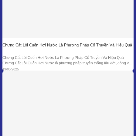
Chưng Cất Lôi Cuốn Hơi Nước Là Phương Pháp Cổ Truyền Và Hiệu Quả
Chưng Cất Lôi Cuốn Hơi Nước Là Phương Pháp Cổ Truyền Và Hiệu Quả
Chưng Cất Lôi Cuốn Hơi Nước là phương pháp truyền thống lâu đời, đóng vai
trò nền tảng trong ngành chiết xuất tinh dầu thiên nhiên. Từ những nồi đồng thủ
19/05/2025
công ở các làng nghề cho đến hệ thống chưng