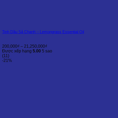
Tinh Dầu Sả Chanh – Lemongrass Essential Oil
Khoảng
200,000
₫
–
21,250,000
₫
giá:
Được xếp hạng
5.00
5 sao
từ
(11)
200,000₫
-21%
đến
21,250,000₫