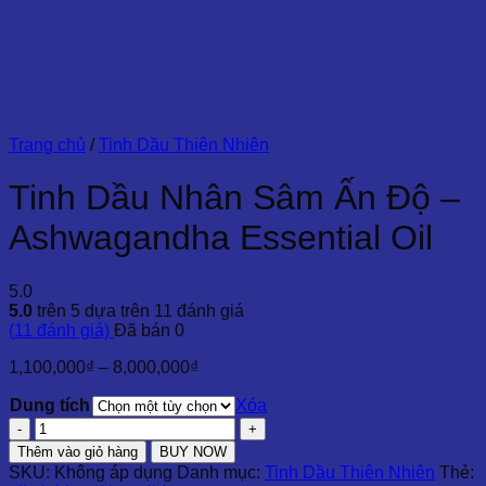
Trang chủ
/
Tinh Dầu Thiên Nhiên
Tinh Dầu Nhân Sâm Ấn Độ –
Ashwagandha Essential Oil
5.0
5.0
trên 5 dựa trên
11
đánh giá
(
11
đánh giá)
Đã bán
0
Khoảng
1,100,000
₫
–
8,000,000
₫
giá:
Dung tích
từ
Xóa
1,100,000₫
Tinh
đến
Dầu
Thêm vào giỏ hàng
BUY NOW
8,000,000₫
Nhân
SKU:
Không áp dụng
Danh mục:
Tinh Dầu Thiên Nhiên
Thẻ:
Sâm