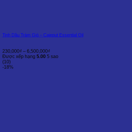
Tinh Dầu Tràm Gió – Cajeput Essential Oil
Khoảng
230,000
₫
–
6,500,000
₫
giá:
Được xếp hạng
5.00
5 sao
từ
(10)
230,000₫
-18%
đến
6,500,000₫