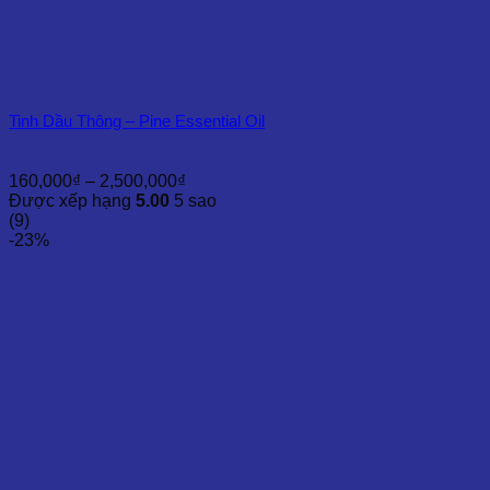
Tinh Dầu Thông – Pine Essential Oil
Khoảng
160,000
₫
–
2,500,000
₫
giá:
Được xếp hạng
5.00
5 sao
từ
(9)
160,000₫
-23%
đến
2,500,000₫