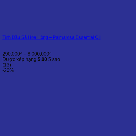
Tinh Dầu Sả Hoa Hồng – Palmarosa Essential Oil
Khoảng
290,000
₫
–
8,000,000
₫
giá:
Được xếp hạng
5.00
5 sao
từ
(13)
290,000₫
-20%
đến
8,000,000₫