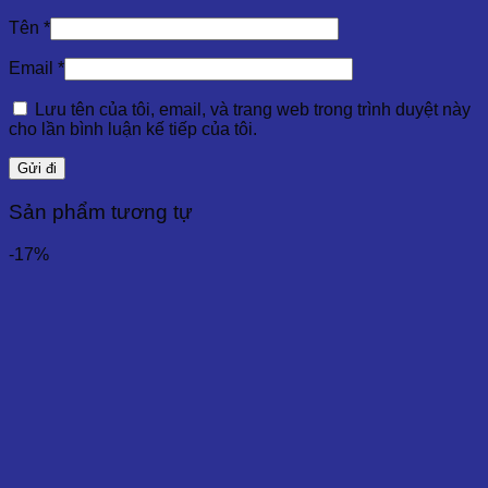
Tên
*
Email
*
Lưu tên của tôi, email, và trang web trong trình duyệt này
cho lần bình luận kế tiếp của tôi.
Sản phẩm tương tự
-17%