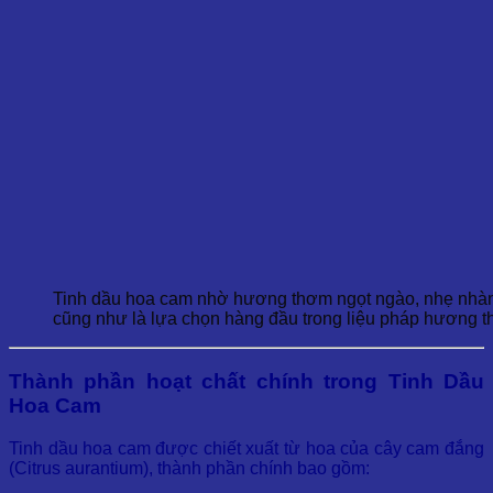
Tinh dầu hoa cam nhờ hương thơm ngọt ngào, nhẹ nhàng 
cũng như là lựa chọn hàng đầu trong liệu pháp hương 
Thành phần hoạt chất chính trong Tinh Dầu
Hoa Cam
Tinh dầu hoa cam được chiết xuất từ hoa của cây cam đắng
(Citrus aurantium), thành phần chính bao gồm: