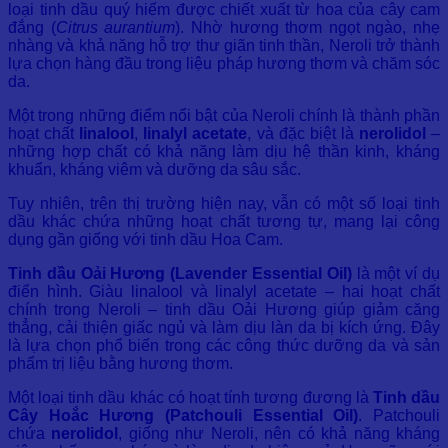
loại tinh dầu quý hiếm được chiết xuất từ hoa của cây cam
đắng (
Citrus aurantium
). Nhờ hương thơm ngọt ngào, nhẹ
nhàng và khả năng hỗ trợ thư giãn tinh thần, Neroli trở thành
lựa chọn hàng đầu trong liệu pháp hương thơm và chăm sóc
da.
Một trong những điểm nổi bật của Neroli chính là thành phần
hoạt chất
linalool
,
linalyl acetate
, và đặc biệt là
nerolidol
–
những hợp chất có khả năng làm dịu hệ thần kinh, kháng
khuẩn, kháng viêm và dưỡng da sâu sắc.
Tuy nhiên, trên thị trường hiện nay, vẫn có một số loại tinh
dầu khác chứa những hoạt chất tương tự, mang lại công
dụng gần giống với tinh dầu Hoa Cam.
Tinh dầu Oải Hương (Lavender Essential Oil)
là một ví dụ
điển hình. Giàu linalool và linalyl acetate – hai hoạt chất
chính trong Neroli – tinh dầu Oải Hương giúp giảm căng
thẳng, cải thiện giấc ngủ và làm dịu làn da bị kích ứng. Đây
là lựa chọn phổ biến trong các công thức dưỡng da và sản
phẩm trị liệu bằng hương thơm.
Một loại tinh dầu khác có hoạt tính tương đương là
Tinh dầu
Cây Hoắc Hương (Patchouli Essential Oil)
. Patchouli
chứa
nerolidol
, giống như Neroli, nên có khả năng kháng