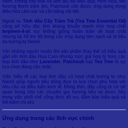
viêm, chống oxy hóa và làm dịu da hiệu quả. Hơn nữa, với
hương thơm trầm ấm, Patchouli còn được ứng dụng trong
điều hòa cảm xúc và cân bằng nội tiết.
Ngoài ra,
Tinh dầu Cây Tràm Trà (Tea Tree Essential Oil)
cũng sở hữu đặc tính kháng khuẩn mạnh nhờ hợp chất
terpinen-4-ol
, tuy không giống hoàn toàn về hoạt chất
nhưng lại hỗ trợ tốt trong các ứng dụng làm sạch và trị liệu
da tương tự Neroli.
Với những người muốn tìm sản phẩm thay thế có hiệu quả
gần với tinh dầu Hoa Cam nhưng mức giá hợp lý hơn, các
loại tinh dầu như
Lavender
,
Patchouli
hay
Tea Tree
là sự
lựa chọn đáng cân nhắc.
Việc hiểu rõ các loại tinh dầu có hoạt chất tương tự như
Neroli giúp người tiêu dùng đưa ra lựa chọn phù hợp với
nhu cầu và điều kiện kinh tế. Đồng thời, đây cũng là cơ sở
quan trọng cho các chuyên gia hương liệu và dược liệu
trong việc phối chế công thức tối ưu, đảm bảo hiệu quả và
tiết kiệm chi phí.
Ứng dụng trong các lĩnh vực chính