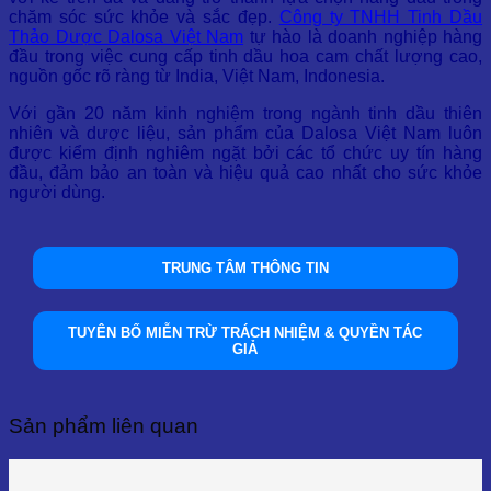
chăm sóc sức khỏe và sắc đẹp.
Công ty TNHH Tinh Dầu
Thảo Dược Dalosa Việt Nam
tự hào là doanh nghiệp hàng
đầu trong việc cung cấp tinh dầu hoa cam chất lượng cao,
nguồn gốc rõ ràng từ India, Việt Nam, Indonesia.
Với gần 20 năm kinh nghiệm trong ngành tinh dầu thiên
nhiên và dược liệu, sản phẩm của Dalosa Việt Nam luôn
được kiểm định nghiêm ngặt bởi các tổ chức uy tín hàng
đầu, đảm bảo an toàn và hiệu quả cao nhất cho sức khỏe
người dùng.
TRUNG TÂM THÔNG TIN
TUYÊN BỐ MIỄN TRỪ TRÁCH NHIỆM & QUYỀN TÁC
GIẢ
Sản phẩm liên quan