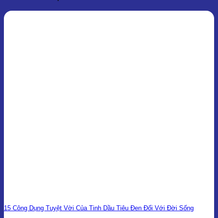
3,900,000₫
15 Công Dụng Tuyệt Vời Của Tinh Dầu Tiêu Đen Đối Với Đời Sống