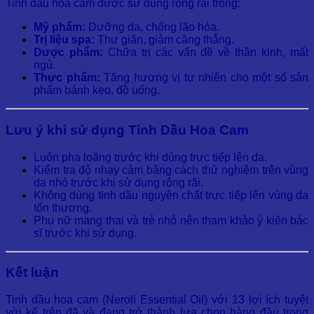
Tinh dầu hoa cam được sử dụng rộng rãi trong:
Mỹ phẩm:
Dưỡng da, chống lão hóa.
Trị liệu spa:
Thư giãn, giảm căng thẳng.
Dược phẩm:
Chữa trị các vấn đề về thần kinh, mất
ngủ.
Thực phẩm:
Tăng hương vị tự nhiên cho một số sản
phẩm bánh kẹo, đồ uống.
Lưu ý khi sử dụng Tinh Dầu Hoa Cam
Luôn pha loãng trước khi dùng trực tiếp lên da.
Kiểm tra độ nhạy cảm bằng cách thử nghiệm trên vùng
da nhỏ trước khi sử dụng rộng rãi.
Không dùng tinh dầu nguyên chất trực tiếp lên vùng da
tổn thương.
Phụ nữ mang thai và trẻ nhỏ nên tham khảo ý kiến bác
sĩ trước khi sử dụng.
Kết luận
Tinh dầu hoa cam (Neroli Essential Oil) với 13 lợi ích tuyệt
vời kể trên đã và đang trở thành lựa chọn hàng đầu trong