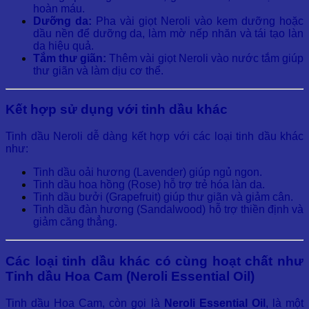
hoàn máu.
Dưỡng da:
Pha vài giọt Neroli vào kem dưỡng hoặc
dầu nền để dưỡng da, làm mờ nếp nhăn và tái tạo làn
da hiệu quả.
Tắm thư giãn:
Thêm vài giọt Neroli vào nước tắm giúp
thư giãn và làm dịu cơ thể.
Kết hợp sử dụng với tinh dầu khác
Tinh dầu Neroli dễ dàng kết hợp với các loại tinh dầu khác
như:
Tinh dầu oải hương (Lavender) giúp ngủ ngon.
Tinh dầu hoa hồng (Rose) hỗ trợ trẻ hóa làn da.
Tinh dầu bưởi (Grapefruit) giúp thư giãn và giảm cân.
Tinh dầu đàn hương (Sandalwood) hỗ trợ thiền định và
giảm căng thẳng.
Các loại tinh dầu khác có cùng hoạt chất như
Tinh dầu Hoa Cam (Neroli Essential Oil)
Tinh dầu Hoa Cam, còn gọi là
Neroli Essential Oil
, là một