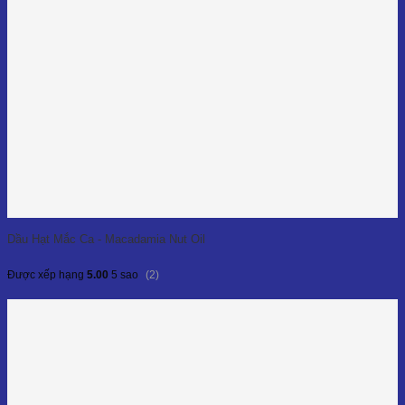
Dầu Hạt Mắc Ca - Macadamia Nut Oil
(2)
Được xếp hạng
5.00
5 sao