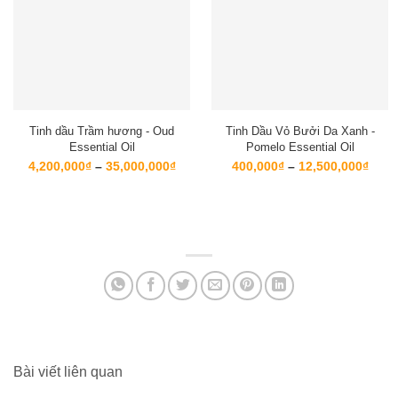
Tinh dầu Trầm hương - Oud
Tinh Dầu Vỏ Bưởi Da Xanh -
Essential Oil
Pomelo Essential Oil
Khoảng
Kho
4,200,000
₫
–
35,000,000
₫
400,000
₫
–
12,500,000
₫
giá:
giá:
từ
từ
4,200,000₫
400,
đến
đến
35,000,000₫
12,5
Bài viết liên quan