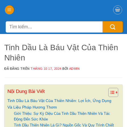
Chuyển
đến
nội
Tìm
dung
kiếm:
Tinh Dầu Là Báu Vật Của Thiên
Nhiên
ĐÃ ĐĂNG TRÊN
THÁNG 10 17, 2024
BỞI
ADMIN
Nội Dung Bài Viết
Tinh Dầu Là Báu Vật Của Thiên Nhiên: Lợi Ích, Ứng Dụng
Và Liệu Pháp Hương Thơm
Giới Thiệu: Sự Kỳ Diệu Của Tinh Dầu Thiên Nhiên Và Tác
Động Đến Sức Khỏe
Tinh Dầu Thiên Nhiên Là Gì? Nguồn Gốc Và Quy Trình Chiết