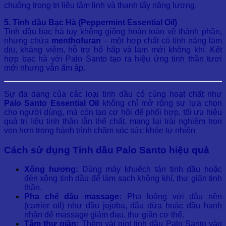
chuộng trong trị liệu tâm linh và thanh tẩy năng lượng.
5. Tinh dầu Bạc Hà (Peppermint Essential Oil)
Tinh dầu bạc hà tuy không giống hoàn toàn về thành phần,
nhưng chứa
menthofuran
– một hợp chất có tính năng làm
dịu, kháng viêm, hỗ trợ hô hấp và làm mới không khí. Kết
hợp bạc hà với Palo Santo tạo ra hiệu ứng tinh thần tươi
mới nhưng vẫn ấm áp.
Sự đa dạng của các loại tinh dầu có cùng hoạt chất như
Palo Santo Essential Oil
không chỉ mở rộng sự lựa chọn
cho người dùng, mà còn tạo cơ hội để phối hợp, tối ưu hiệu
quả trị liệu tinh thần lẫn thể chất, mang lại trải nghiệm trọn
vẹn hơn trong hành trình chăm sóc sức khỏe tự nhiên
Cách sử dụng Tinh dầu Palo Santo hiệu quả
Xông hương:
Dùng máy khuếch tán tinh dầu hoặc
đèn xông tinh dầu để làm sạch không khí, thư giãn tinh
thần.
Pha chế dầu massage:
Pha loãng với dầu nền
(carrier oil) như dầu jojoba, dầu dừa hoặc dầu hạnh
nhân để massage giảm đau, thư giãn cơ thể.
Tắm thư giãn:
Thêm vài giọt tinh dầu Palo Santo vào