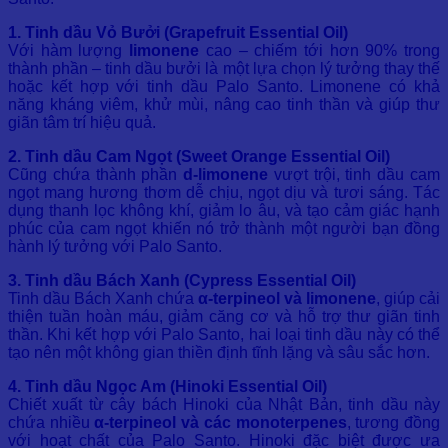
1. Tinh dầu Vỏ Bưởi (Grapefruit Essential Oil)
Với hàm lượng
limonene
cao – chiếm tới hơn 90% trong
thành phần – tinh dầu bưởi là một lựa chọn lý tưởng thay thế
hoặc kết hợp với tinh dầu Palo Santo. Limonene có khả
năng kháng viêm, khử mùi, nâng cao tinh thần và giúp thư
giãn tâm trí hiệu quả.
2. Tinh dầu Cam Ngọt (Sweet Orange Essential Oil)
Cũng chứa thành phần
d-limonene
vượt trội, tinh dầu cam
ngọt mang hương thơm dễ chịu, ngọt dịu và tươi sáng. Tác
dụng thanh lọc không khí, giảm lo âu, và tạo cảm giác hạnh
phúc của cam ngọt khiến nó trở thành một người bạn đồng
hành lý tưởng với Palo Santo.
3. Tinh dầu Bách Xanh (Cypress Essential Oil)
Tinh dầu Bách Xanh chứa
α-terpineol và limonene
, giúp cải
thiện tuần hoàn máu, giảm căng cơ và hỗ trợ thư giãn tinh
thần. Khi kết hợp với Palo Santo, hai loại tinh dầu này có thể
tạo nên một không gian thiền định tĩnh lặng và sâu sắc hơn.
4. Tinh dầu Ngọc Am (Hinoki Essential Oil)
Chiết xuất từ cây bách Hinoki của Nhật Bản, tinh dầu này
chứa nhiều
α-terpineol và các monoterpenes
, tương đồng
với hoạt chất của Palo Santo. Hinoki đặc biệt được ưa