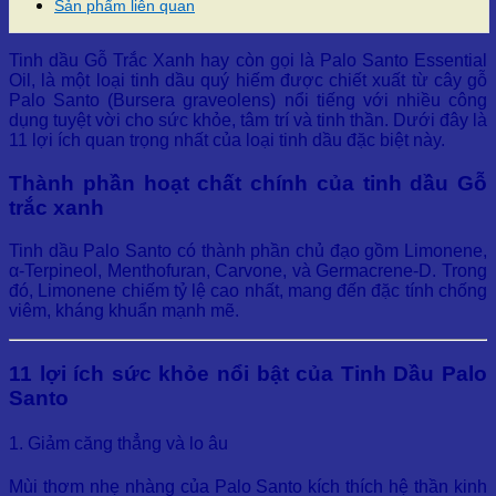
Sản phẩm liên quan
Tinh dầu Gỗ Trắc Xanh hay còn gọi là Palo Santo Essential
Oil, là một loại tinh dầu quý hiếm được chiết xuất từ cây gỗ
Palo Santo (Bursera graveolens) nổi tiếng với nhiều công
dụng tuyệt vời cho sức khỏe, tâm trí và tinh thần. Dưới đây là
11 lợi ích quan trọng nhất của loại tinh dầu đặc biệt này.
Thành phần hoạt chất chính của tinh dầu Gỗ
trắc xanh
Tinh dầu Palo Santo có thành phần chủ đạo gồm Limonene,
α-Terpineol, Menthofuran, Carvone, và Germacrene-D. Trong
đó, Limonene chiếm tỷ lệ cao nhất, mang đến đặc tính chống
viêm, kháng khuẩn mạnh mẽ.
11 lợi ích sức khỏe nổi bật của Tinh Dầu Palo
Santo
1. Giảm căng thẳng và lo âu
Mùi thơm nhẹ nhàng của Palo Santo kích thích hệ thần kinh