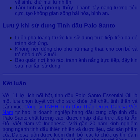
vệ sinh, khử mùi tự nhiên.
Tâm linh và phong thủy:
Thanh tẩy năng lượng tiêu
cực, tạo không gian sống hài hòa, bình an.
Lưu ý khi sử dụng Tinh dầu Palo Santo
Luôn pha loãng trước khi sử dụng trực tiếp trên da để
tránh kích ứng.
Không nên dùng cho phụ nữ mang thai, cho con bú và
trẻ nhỏ dưới 2 tuổi.
Bảo quản nơi khô ráo, tránh ánh nắng trực tiếp, đậy kín
sau mỗi lần sử dụng.
Kết luận
Với 11 lợi ích nổi bật, tinh dầu Palo Santo Essential Oil là
một lựa chọn tuyệt vời cho sức khỏe thể chất, tinh thần và
cảm xúc.
Công ty TNHH Tinh Dầu Thảo Dược Dalosa Việt
Nam
tự hào là doanh nghiệp hàng đầu cung cấp tinh dầu
Palo Santo chất lượng cao, được nhập khẩu trực tiếp từ Ấn
Độ, Việt Nam và Indonesia. Với gần 20 năm kinh nghiệm
trong ngành tinh dầu thiên nhiên và dược liệu, các sản phẩm
của Dalosa luôn được kiểm định bởi các tổ chức uy tín, đảm