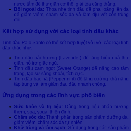
nước tắm để thư giãn cơ thể, giải tỏa căng thẳng.
Bôi ngoài da:
Thoa nhẹ tinh dầu đã pha loãng lên da
để giảm viêm, chăm sóc da và làm dịu vết côn trùng
đốt.
Kết hợp sử dụng với các loại tinh dầu khác
Tinh dầu Palo Santo có thể kết hợp tuyệt vời với các loại tinh
dầu khác như:
Tinh dầu oải hương (Lavender) để tăng hiệu quả thư
giãn, hỗ trợ giấc ngủ.
Tinh dầu cam ngọt (Sweet Orange) để nâng cao tâm
trạng, tạo sự sảng khoái, tích cực.
Tinh dầu bạc hà (Peppermint) để tăng cường khả năng
tập trung và làm giảm đau đầu nhanh chóng.
Ứng dụng trong các lĩnh vực phổ biến
Sức khỏe và trị liệu:
Dùng trong liệu pháp hương
thơm, spa, yoga, thiền định.
Chăm sóc da:
Thành phần trong sản phẩm dưỡng da,
giảm viêm, chăm sóc da tự nhiên.
Khử trùng và làm sạch:
Sử dụng trong các sản phẩm