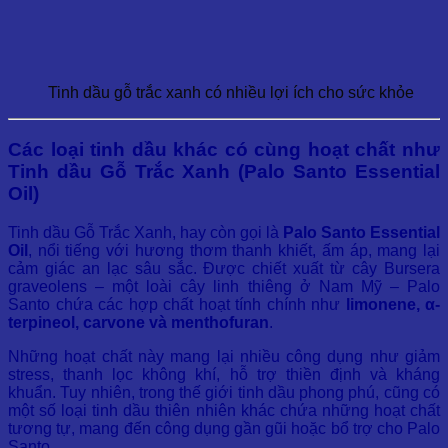
Tinh dầu gỗ trắc xanh có nhiều lợi ích cho sức khỏe
Các loại tinh dầu khác có cùng hoạt chất như
Tinh dầu Gỗ Trắc Xanh (Palo Santo Essential
Oil)
Tinh dầu Gỗ Trắc Xanh, hay còn gọi là
Palo Santo Essential
Oil
, nổi tiếng với hương thơm thanh khiết, ấm áp, mang lại
cảm giác an lạc sâu sắc. Được chiết xuất từ cây Bursera
graveolens – một loài cây linh thiêng ở Nam Mỹ – Palo
Santo chứa các hợp chất hoạt tính chính như
limonene, α-
terpineol, carvone và menthofuran
.
Những hoạt chất này mang lại nhiều công dụng như giảm
stress, thanh lọc không khí, hỗ trợ thiền định và kháng
khuẩn. Tuy nhiên, trong thế giới tinh dầu phong phú, cũng có
một số loại tinh dầu thiên nhiên khác chứa những hoạt chất
tương tự, mang đến công dụng gần gũi hoặc bổ trợ cho Palo
Santo.