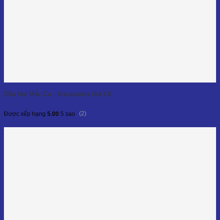
Dầu Hạt Mắc Ca - Macadamia Nut Oil
(2)
Được xếp hạng
5.00
5 sao