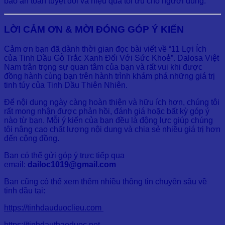
bảo an toàn tuyệt đối và hiệu quả tối ưu cho người dùng.
LỜI CẢM ƠN & MỜI ĐÓNG GÓP Ý KIẾN
Cảm ơn bạn đã dành thời gian đọc bài viết về “11 Lợi Ích
của Tinh Dầu Gỗ Trắc Xanh Đối Với Sức Khoẻ”. Dalosa Việt
Nam trân trọng sự quan tâm của bạn và rất vui khi được
đồng hành cùng bạn trên hành trình khám phá những giá trị
tinh túy của Tinh Dầu Thiên Nhiên.
Để nội dung ngày càng hoàn thiện và hữu ích hơn, chúng tôi
rất mong nhận được phản hồi, đánh giá hoặc bất kỳ góp ý
nào từ bạn. Mỗi ý kiến của bạn đều là động lực giúp chúng
tôi nâng cao chất lượng nội dung và chia sẻ nhiều giá trị hơn
đến cộng đồng.
Bạn có thể gửi góp ý trực tiếp qua
email:
dailoc1019@gmail.com
Bạn cũng có thể xem thêm nhiều thông tin chuyên sâu về
tinh dầu tại:
https://tinhdauduoclieu.com
https://tinhdauthaoduoc.net