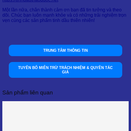
Một lần nữa, chân thành cảm ơn bạn đã tin tưởng và theo
dõi. Chúc bạn luôn mạnh khỏe và có những trải nghiệm trọn
vẹn cùng các sản phẩm tinh dầu thiên nhiên!
TRUNG TÂM THÔNG TIN
TUYÊN BỐ MIỄN TRỪ TRÁCH NHIỆM & QUYỀN TÁC
GIẢ
Sản phẩm liên quan