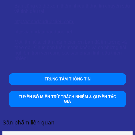
Bạn cũng có thể xem thêm nhiều thông tin chuyên sâu
về tinh dầu tại:
https://tinhdauduoclieu.com
https://tinhdauthaoduoc.net
Một lần nữa, chân thành cảm ơn bạn đã tin tưởng và
theo dõi. Chúc bạn luôn mạnh khỏe và có những trải
nghiệm trọn vẹn cùng các sản phẩm tinh dầu thiên
nhiên!
TRUNG TÂM THÔNG TIN
TUYÊN BỐ MIỄN TRỪ TRÁCH NHIỆM & QUYỀN TÁC
GIẢ
Sản phẩm liên quan