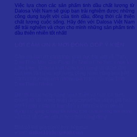
Việc lựa chọn các sản phẩm tinh dầu chất lượng từ
Dalosa Việt Nam sẽ giúp bạn trải nghiệm được những
công dụng tuyệt vời của tinh dầu, đồng thời cải thiện
chất lượng cuộc sống. Hãy đến với Dalosa Việt Nam
để trải nghiệm và chọn cho mình những sản phẩm tinh
dầu thiên nhiên tốt nhất!
LỜI CẢM ƠN & MỜI ĐÓNG GÓP Ý KIẾN
Cảm ơn bạn đã dành thời gian đọc bài viết về “Tinh
Dầu Thảo Mộc Giải Pháp Tự Nhiên Cho Sức Khoẻ Và
Làm Đẹp”. Dalosa Việt Nam trân trọng sự quan tâm
của bạn và rất vui khi được đồng hành cùng bạn trên
hành trình khám phá những giá trị tinh túy của Tinh
Dầu Thiên Nhiên.
Để nội dung ngày càng hoàn thiện và hữu ích hơn,
chúng tôi rất mong nhận được phản hồi, đánh giá hoặc
bất kỳ góp ý nào từ bạn. Mỗi ý kiến của bạn đều là
động lực giúp chúng tôi nâng cao chất lượng nội dung
và chia sẻ nhiều giá trị hơn đến cộng đồng.
Bạn có thể gửi góp ý trực tiếp qua
email:
dailoc1019@gmail.com