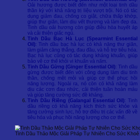
Oải hương được biết đến như một loại tinh dầu
thần kỳ với khả năng trị liệu vượt trội. Nó có tác
dụng giảm đau, chống co giật, chữa thấp khớp,
giúp thư giãn, làm dịu vết thương và làm đẹp da.
Tinh dầu oải hương còn giúp điều hòa huyết áp
và cải thiện giấc ngủ.
Tinh Dầu Bạc Hà Lục (Spearmint Essential
Oil)
: Tinh dầu bạc hà lục có khả năng thư giãn,
làm giảm căng thẳng, đau đầu, và hỗ trợ tiêu hóa.
Bạc hà lục cũng có tác dụng kháng khuẩn, giúp
bảo vệ cơ thể khỏi vi khuẩn và nấm.
Tinh Dầu Gừng (Ginger Essential Oil)
: Tinh dầu
gừng được biết đến với công dụng làm dịu tinh
thần, chống mệt mỏi và giúp cơ thể phục hồi
năng lượng. Ngoài ra, nó còn có khả năng làm
dịu các cơn đau nhức, cải thiện tuần hoàn máu
và giúp tăng cường sức đề kháng.
Tinh Dầu Riềng (Galangal Essential Oil)
: Tinh
dầu riềng có khả năng kích thích sức khỏe và
tăng cường sinh lực, hỗ trợ điều trị các vấn đề về
tiêu hóa và phục hồi năng lượng cho cơ thể.
Tinh Dầu Thảo Mộc Giải Pháp Tự Nhiên Cho Sức Kho