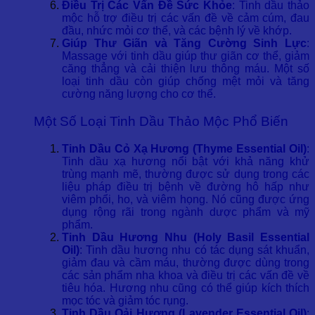
Điều Trị Các Vấn Đề Sức Khỏe
: Tinh dầu thảo
mộc hỗ trợ điều trị các vấn đề về cảm cúm, đau
đầu, nhức mỏi cơ thể, và các bệnh lý về khớp.
Giúp Thư Giãn và Tăng Cường Sinh Lực
:
Massage với tinh dầu giúp thư giãn cơ thể, giảm
căng thẳng và cải thiện lưu thông máu. Một số
loại tinh dầu còn giúp chống mệt mỏi và tăng
cường năng lượng cho cơ thể.
Một Số Loại Tinh Dầu Thảo Mộc Phổ Biến
Tinh Dầu Cỏ Xạ Hương (Thyme Essential Oil)
:
Tinh dầu xạ hương nổi bật với khả năng khử
trùng mạnh mẽ, thường được sử dụng trong các
liệu pháp điều trị bệnh về đường hô hấp như
viêm phổi, ho, và viêm họng. Nó cũng được ứng
dụng rộng rãi trong ngành dược phẩm và mỹ
phẩm.
Tinh Dầu Hương Nhu (Holy Basil Essential
Oil)
: Tinh dầu hương nhu có tác dụng sát khuẩn,
giảm đau và cầm máu, thường được dùng trong
các sản phẩm nha khoa và điều trị các vấn đề về
tiêu hóa. Hương nhu cũng có thể giúp kích thích
mọc tóc và giảm tóc rụng.
Tinh Dầu Oải Hương (Lavender Essential Oil)
: