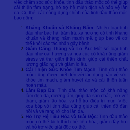
việc chăm sóc sức khỏe, tinh dầu thảo mộc có thể giúp
cải thiện tâm trạng, hỗ trợ hệ miễn dịch và bảo vệ làn
da. Cụ thể, các công dụng chính của tinh dầu thảo mộc
bao gồm:
Kháng Khuẩn và Kháng Nấm
: Nhiều loại tinh
dầu như bạc hà, tràm trà, xạ hương có tính kháng
khuẩn và kháng nấm mạnh mẽ, giúp bảo vệ cơ
thể khỏi các tác nhân gây bệnh.
Giảm Căng Thẳng và Lo Âu
: Một số loại tinh
dầu như oải hương và hoa cúc có khả năng giảm
stress và thư giãn thần kinh, giúp cải thiện chất
lượng giấc ngủ và giảm lo âu.
Cải Thiện Sức Khỏe Tim Mạch
: Tinh dầu thảo
mộc cũng được biết đến với tác dụng bảo vệ sức
khỏe tim mạch, giảm huyết áp và cải thiện tuần
hoàn máu.
Làm Đẹp Da
: Tinh dầu thảo mộc có khả năng
làm đẹp da, dưỡng ẩm, giúp da săn chắc, mờ vết
thâm, giảm lão hóa, và hỗ trợ điều trị mụn. Việc
xoa bóp với tinh dầu cũng giúp cải thiện độ đàn
hồi và vẻ rạng rỡ cho làn da.
Hỗ Trợ Hệ Tiêu Hóa và Giải Độc
: Tinh dầu thảo
mộc có thể kích thích hệ tiêu hóa, giảm đầy hơi
và hỗ trợ việc giải độc cơ thể.