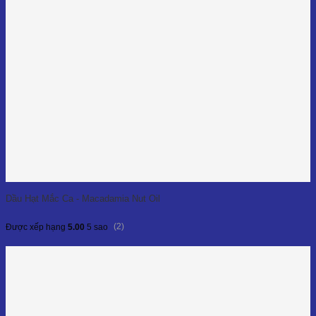
Dầu Hạt Mắc Ca - Macadamia Nut Oil
(2)
Được xếp hạng
5.00
5 sao