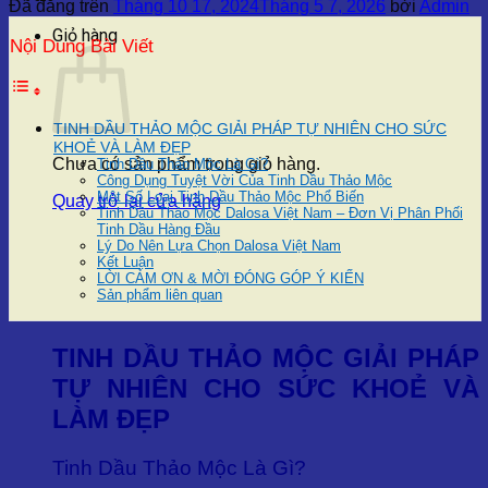
Đã đăng trên
Tháng 10 17, 2024
Tháng 5 7, 2026
bởi
Admin
Giỏ hàng
Nội Dung Bài Viết
TINH DẦU THẢO MỘC GIẢI PHÁP TỰ NHIÊN CHO SỨC
KHOẺ VÀ LÀM ĐẸP
Chưa có sản phẩm trong giỏ hàng.
Tinh Dầu Thảo Mộc Là Gì?
Công Dụng Tuyệt Vời Của Tinh Dầu Thảo Mộc
Một Số Loại Tinh Dầu Thảo Mộc Phổ Biến
Quay trở lại cửa hàng
Tinh Dầu Thảo Mộc Dalosa Việt Nam – Đơn Vị Phân Phối
Tinh Dầu Hàng Đầu
Lý Do Nên Lựa Chọn Dalosa Việt Nam
Kết Luận
LỜI CẢM ƠN & MỜI ĐÓNG GÓP Ý KIẾN
Sản phẩm liên quan
TINH DẦU THẢO MỘC GIẢI PHÁP
TỰ NHIÊN CHO SỨC KHOẺ VÀ
LÀM ĐẸP
Tinh Dầu Thảo Mộc Là Gì?