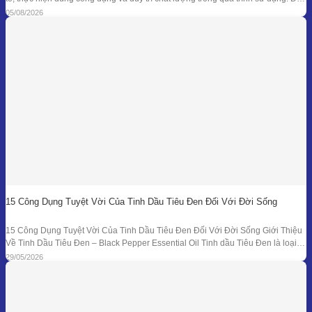
đạt được kết quả đó, doanh nghiệp cần kiểm soát đồng bộ từ mục tiêu nghiên
05/08/2026
cứu, nguyên liệu, công thức
15 Công Dụng Tuyệt Vời Của Tinh Dầu Tiêu Đen Đối Với Đời Sống
15 Công Dụng Tuyệt Vời Của Tinh Dầu Tiêu Đen Đối Với Đời Sống Giới Thiệu
Về Tinh Dầu Tiêu Đen – Black Pepper Essential Oil Tinh dầu Tiêu Đen là loại
tinh dầu thiên nhiên được chiết xuất từ quả của cây Tiêu Đen (Piper nigrum)
29/05/2026
bằng phương pháp chưng cất hơi nước. Đây là