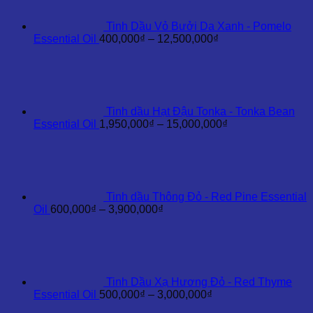
đến
35,000,000₫
Tinh Dầu Vỏ Bưởi Da Xanh - Pomelo
Khoảng
Essential Oil
400,000
₫
–
12,500,000
₫
giá:
từ
400,000₫
đến
12,500,000₫
Tinh dầu Hạt Đậu Tonka - Tonka Bean
Khoảng
Essential Oil
1,950,000
₫
–
15,000,000
₫
giá:
từ
1,950,000₫
đến
15,000,000₫
Tinh dầu Thông Đỏ - Red Pine Essential
Khoảng
Oil
600,000
₫
–
3,900,000
₫
giá:
từ
600,000₫
đến
3,900,000₫
Tinh Dầu Xạ Hương Đỏ - Red Thyme
Khoảng
Essential Oil
500,000
₫
–
3,000,000
₫
giá: