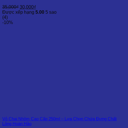
Giá
Giá
35,000
₫
30,000
₫
gốc
hiện
Được xếp hạng
5.00
5 sao
là:
tại
(4)
35,000₫.
là:
-10%
30,000₫.
Vỏ Chai Nhôm Cao Cấp 250ml – Lựa Chọn Chứa Đựng Chất
Lỏng Hoàn Hảo