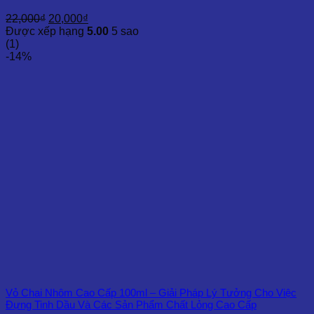
Giá
Giá
22,000
₫
20,000
₫
gốc
hiện
Được xếp hạng
5.00
5 sao
là:
tại
(1)
22,000₫.
là:
-14%
20,000₫.
Vỏ Chai Nhôm Cao Cấp 100ml – Giải Pháp Lý Tưởng Cho Việc
Đựng Tinh Dầu Và Các Sản Phẩm Chất Lỏng Cao Cấp