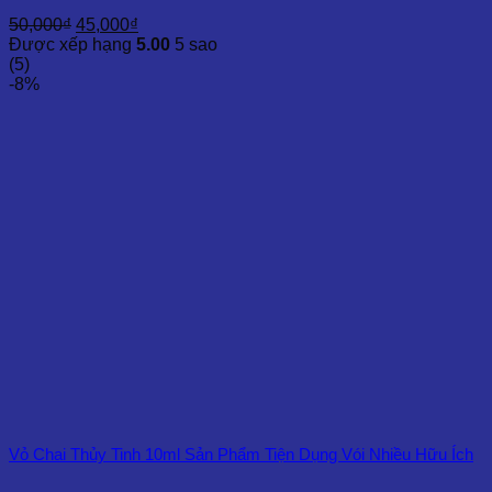
Giá
Giá
50,000
₫
45,000
₫
gốc
hiện
Được xếp hạng
5.00
5 sao
là:
tại
(5)
50,000₫.
là:
-8%
45,000₫.
Vỏ Chai Thủy Tinh 10ml Sản Phẩm Tiện Dụng Vói Nhiều Hữu Ích