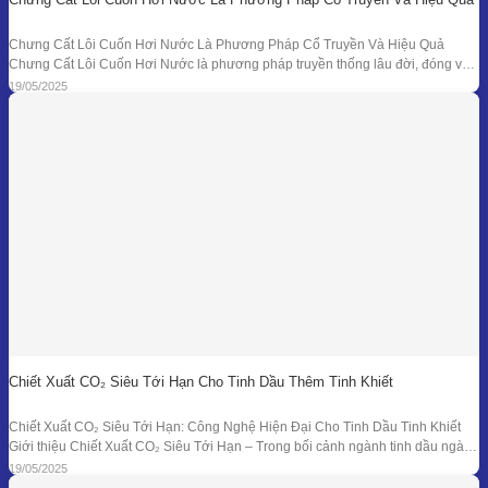
Chưng Cất Lôi Cuốn Hơi Nước Là Phương Pháp Cổ Truyền Và Hiệu Quả
Chưng Cất Lôi Cuốn Hơi Nước là phương pháp truyền thống lâu đời, đóng vai
trò nền tảng trong ngành chiết xuất tinh dầu thiên nhiên. Từ những nồi đồng thủ
19/05/2025
công ở các làng nghề cho đến hệ thống chưng
Chiết Xuất CO₂ Siêu Tới Hạn Cho Tinh Dầu Thêm Tinh Khiết
Chiết Xuất CO₂ Siêu Tới Hạn: Công Nghệ Hiện Đại Cho Tinh Dầu Tinh Khiết
Giới thiệu Chiết Xuất CO₂ Siêu Tới Hạn – Trong bối cảnh ngành tinh dầu ngày
càng đồi hỏi cao về độ tinh khiết, tính an toàn và hiệu quả sinh học, phương
19/05/2025
pháp chiết xuất bằng CO₂ siêu tới