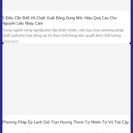
5 Điều Cần Biết Về Chiết Xuất Bằng Dung Môi: Hiệu Quả Cao Cho
Nguyên Liệu Nhạy Cảm
Trong ngành công nghiệp tinh dầu thiên nhiên, việc lựa chọn phương pháp
chiết xuất phù hợp đóng vai trò then chốt trong việc quyết định chất lượng
thành phẩm – đặc biệt là đối với những loại nguyên liệu cao cấp và nhạy cảm.
19/05/2025
Khi các phương pháp truyền thống như chưng cất lôi
Phương Pháp Ép Lạnh Giữ Trọn Hương Thơm Tự Nhiên Từ Vỏ Trái Cây