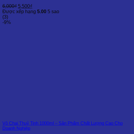
Giá
Giá
6,000
₫
5,500
₫
gốc
hiện
Được xếp hạng
5.00
5 sao
là:
tại
(3)
6,000₫.
là:
-9%
5,500₫.
Vỏ Chai Thuỷ Tinh 1000ml – Sản Phẩm Chất Lượng Cao Cho
Doanh Nghiệp