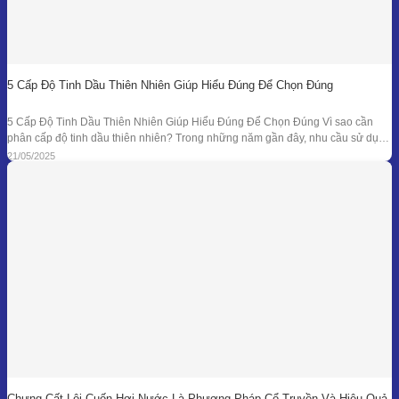
5 Cấp Độ Tinh Dầu Thiên Nhiên Giúp Hiểu Đúng Để Chọn Đúng
5 Cấp Độ Tinh Dầu Thiên Nhiên Giúp Hiểu Đúng Để Chọn Đúng Vì sao cần
phân cấp độ tinh dầu thiên nhiên? Trong những năm gần đây, nhu cầu sử dụng
tinh dầu thiên nhiên ngày càng gia tăng trong các lĩnh vực như chăm sóc sức
21/05/2025
khỏe, mỹ phẩm, liệu pháp hương thơm,
Chưng Cất Lôi Cuốn Hơi Nước Là Phương Pháp Cổ Truyền Và Hiệu Quả