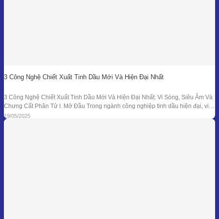
3 Công Nghệ Chiết Xuất Tinh Dầu Mới Và Hiện Đại Nhất
3 Công Nghệ Chiết Xuất Tinh Dầu Mới Và Hiện Đại Nhất: Vi Sóng, Siêu Âm Và
Chưng Cất Phân Tử I. Mở Đầu Trong ngành công nghiệp tinh dầu hiện đại, việc
tối ưu hóa hiệu suất chiết xuất, giữ nguyên hương thơm và hoạt chất trị liệu là
19/05/2025
mục tiêu hàng đầu. Bên