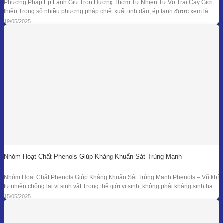
Phương Pháp Ép Lạnh Giữ Trọn Hương Thơm Tự Nhiên Từ Vỏ Trái Cây Giới
thiệu Trong số nhiều phương pháp chiết xuất tinh dầu, ép lạnh được xem là
một trong những kỹ thuật đối với nguyên liệu đặc thù – đặc biệt là vỏ các loại
19/05/2025
quả có mùi hương tươi mát như
Nhóm Hoạt Chất Phenols Giúp Kháng Khuẩn Sát Trùng Mạnh
Nhóm Hoạt Chất Phenols Giúp Kháng Khuẩn Sát Trùng Mạnh Phenols – Vũ khí
tự nhiên chống lại vi sinh vật Trong thế giới vi sinh, không phải kháng sinh hay
hóa chất tổng hợp mới là “anh hùng” duy nhất. Từ hàng ngàn năm trước, các
15/05/2025
nền y học cổ đại đã sử dụng tinh dầu