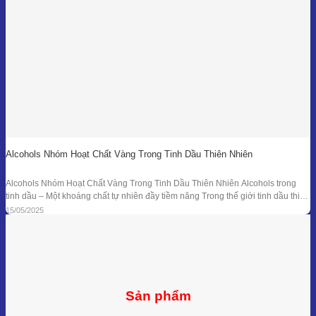
Alcohols Nhóm Hoạt Chất Vàng Trong Tinh Dầu Thiên Nhiên
Alcohols Nhóm Hoạt Chất Vàng Trong Tinh Dầu Thiên Nhiên Alcohols trong
tinh dầu – Một khoáng chất tự nhiên đầy tiềm năng Trong thế giới tinh dầu thiên
nhiên, mỗi giọt nhỏ bé lại ẩn chứa hàng trăm hợp chất hóa học với công dụng
15/05/2025
trị liệu riêng biệt. Trong số đó, nhóm Alcohols
Sản phẩm