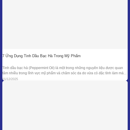
7 Ứng Dụng Tinh Dầu Bạc Hà Trong Mỹ Phẩm
Tinh dầu bạc hà (Peppermint Oil) là một trong những nguyên liệu được quan
tâm nhiều trong lĩnh vực mỹ phẩm và chăm sóc da do vừa có đặc tính làm mát
đặc trưng, vừa sở hữu phổ kháng khuẩn và khử mùi tự nhiên đã được ghi nhận
01/12/2025
trong nhiều nghiên cứu. Giá trị