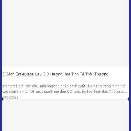
5 Cách Enfleurage Lưu Giữ Hương Hoa Tinh Tế Thời Thượng
Trong thế giới tinh dầu, mỗi phương pháp chiết xuất đều mang trong mình một
câu chuyện – từ hơi nước mạnh mẽ đến CO₂ siêu tới hạn hiện đại. Nhưng giữa
dòng chảy công nghệ ấy, enfleurage – một kỹ thuật cổ xưa và tinh tế – vẫn tồn
19/05/2025
tại như một biểu tượng