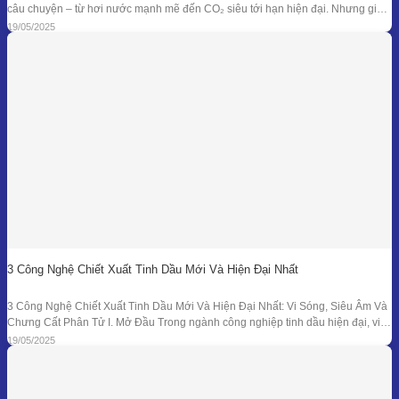
câu chuyện – từ hơi nước mạnh mẽ đến CO₂ siêu tới hạn hiện đại. Nhưng giữa
dòng chảy công nghệ ấy, enfleurage – một kỹ thuật cổ xưa và tinh tế – vẫn tồn
19/05/2025
tại như một biểu tượng
3 Công Nghệ Chiết Xuất Tinh Dầu Mới Và Hiện Đại Nhất
3 Công Nghệ Chiết Xuất Tinh Dầu Mới Và Hiện Đại Nhất: Vi Sóng, Siêu Âm Và
Chưng Cất Phân Tử I. Mở Đầu Trong ngành công nghiệp tinh dầu hiện đại, việc
tối ưu hóa hiệu suất chiết xuất, giữ nguyên hương thơm và hoạt chất trị liệu là
19/05/2025
mục tiêu hàng đầu. Bên