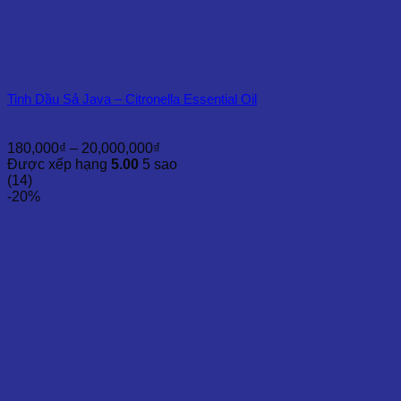
Tinh Dầu Sả Java – Citronella Essential Oil
Khoảng
180,000
₫
–
20,000,000
₫
giá:
Được xếp hạng
5.00
5 sao
từ
(14)
180,000₫
-20%
đến
20,000,000₫