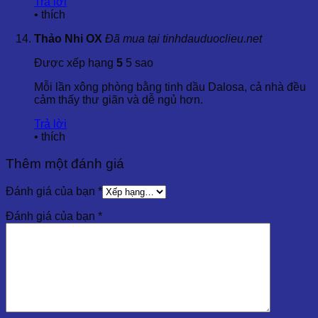
Trả lời
•
thích
Thảo Nhi OX
Đã mua tại tinhdauduoclieu.net
Được xếp hạng
5
5 sao
Mỗi lần xông phòng bằng tinh dầu Dalosa, cả nhà đều
cảm thấy thư giãn và dễ ngủ hơn.
Trả lời
•
thích
Thêm một đánh giá
Đánh giá của bạn
*
Đánh giá của bạn
*