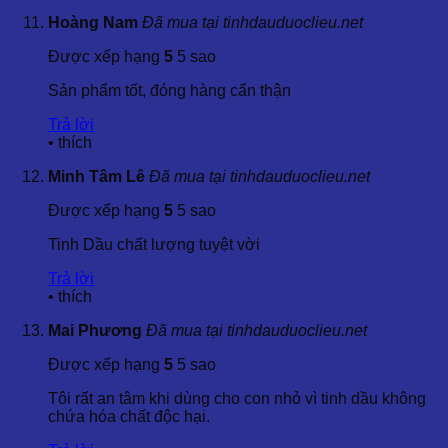
Hãy liên hệ với Dalosa Việt Nam để khám phá thêm về các
Hoàng Nam
Đã mua tại tinhdauduoclieu.net
loại tinh dầu tự nhiên và sản phẩm chăm sóc sức khỏe mà
chúng tôi cung cấp.
Được xếp hạng
5
5 sao
Sản phẩm tốt, đóng hàng cẩn thận
Trả lời
•
thích
Minh Tâm Lê
Đã mua tại tinhdauduoclieu.net
Được xếp hạng
5
5 sao
Tinh Dầu chất lượng tuyệt vời
Trả lời
•
thích
Mai Phương
Đã mua tại tinhdauduoclieu.net
Được xếp hạng
5
5 sao
Tôi rất an tâm khi dùng cho con nhỏ vì tinh dầu không
chứa hóa chất độc hại.