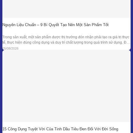
Nguyên Liệu Chuẩn – 9 Bí Quyết Tạo Nên Một Sản Phẩm Tốt
Trong sản xuất, một sản phẩm được thị trường đón nhận phải tạo ra giá trị thực
tế, thực hiện đúng công dụng và duy trì chất lượng trong quá trình sử dụng. Để
đạt được kết quả đó, doanh nghiệp cần kiểm soát đồng bộ từ mục tiêu nghiên
05/08/2026
cứu, nguyên liệu, công thức
15 Công Dụng Tuyệt Vời Của Tinh Dầu Tiêu Đen Đối Với Đời Sống