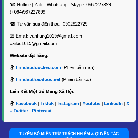
☎ Hotline | Zalo | Whatsapp | Skype: 0967227899
(+084)967227899
Tiêu Chuẩn Kỹ Thuật
☎ Tư vấn qua điện thoại: 0902822729
Bộ phận chiết xuất
: Hạt
Phương pháp chiết xuất
: Chưng cất hơi nước
Hình thức
: Chất lỏng
📧 Email: vanhung1019@gmail.com |
Màu sắc
: Vàng nhạt
dailoc1019@gmail.com
Mùi vị
: Hương thơm ấm áp, tươi mát, cay nồng
Tỷ trọng ở 25ºC
: 0.872 đến 0.910
Website đặt hàng:
Chỉ số khúc xạ ở 20ºC
: 1.4780 đến 1.4900
Góc quay cực ở 20ºC
: +48° đến +78°
🌍
tinhdauduoclieu.com
(Phiên bản mới)
Thành phần hóa học chính:
🌍
tinhdauthaoduoc.net
(Phiên bản cũ)
Limonene
: 60 – 70%
Liên Kết Một Số Mạng Xã Hội:
Selinene
: 15 – 20%
Các thành phần khác
: Các hợp chất flavonoid,
🌍
Facebook
|
Tiktok
|
Instagram
|
Youtube
|
LinkedIn
|
X
coumarin và axit linoleic
– Twitter
|
Pinterest
Khả năng cung ứng & tiêu chuẩn:
Sản lượng cung ứng
: 500kg/tháng
Xuất xứ
: India/Indonesia/Vietnam
TUYÊN BỐ MIỄN TRỪ TRÁCH NHIỆM & QUYỀN TÁC