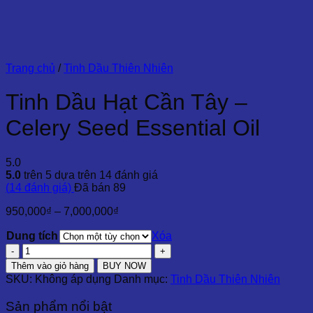
Trang chủ
/
Tinh Dầu Thiên Nhiên
Tinh Dầu Hạt Cần Tây –
Celery Seed Essential Oil
5.0
5.0
trên 5 dựa trên
14
đánh giá
(
14
đánh giá)
Đã bán
89
Khoảng
950,000
₫
–
7,000,000
₫
giá:
Dung tích
từ
Xóa
950,000₫
Tinh
đến
Dầu
Thêm vào giỏ hàng
BUY NOW
7,000,000₫
Hạt
SKU:
Không áp dụng
Danh mục:
Tinh Dầu Thiên Nhiên
Cần
Tây
Sản phẩm nổi bật
-