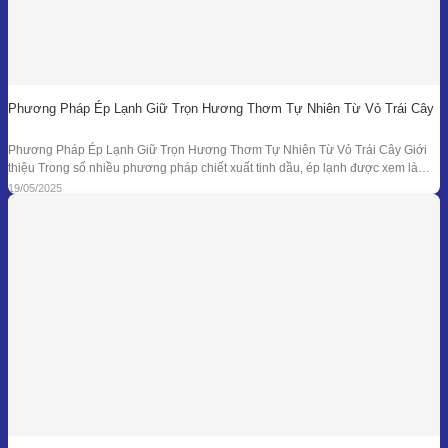
Phương Pháp Ép Lạnh Giữ Trọn Hương Thơm Tự Nhiên Từ Vỏ Trái Cây
Phương Pháp Ép Lạnh Giữ Trọn Hương Thơm Tự Nhiên Từ Vỏ Trái Cây Giới
thiệu Trong số nhiều phương pháp chiết xuất tinh dầu, ép lạnh được xem là
một trong những kỹ thuật đối với nguyên liệu đặc thù – đặc biệt là vỏ các loại
19/05/2025
quả có mùi hương tươi mát như