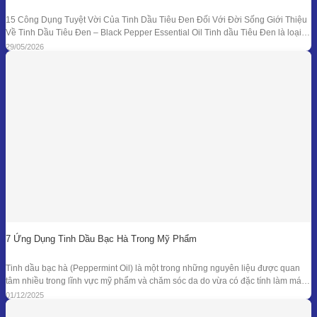
15 Công Dụng Tuyệt Vời Của Tinh Dầu Tiêu Đen Đối Với Đời Sống Giới Thiệu
Về Tinh Dầu Tiêu Đen – Black Pepper Essential Oil Tinh dầu Tiêu Đen là loại
tinh dầu thiên nhiên được chiết xuất từ quả của cây Tiêu Đen (Piper nigrum)
29/05/2026
bằng phương pháp chưng cất hơi nước. Đây là
7 Ứng Dụng Tinh Dầu Bạc Hà Trong Mỹ Phẩm
Tinh dầu bạc hà (Peppermint Oil) là một trong những nguyên liệu được quan
tâm nhiều trong lĩnh vực mỹ phẩm và chăm sóc da do vừa có đặc tính làm mát
đặc trưng, vừa sở hữu phổ kháng khuẩn và khử mùi tự nhiên đã được ghi nhận
01/12/2025
trong nhiều nghiên cứu. Giá trị