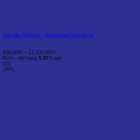
Tinh Dầu Gỗ Hồng – Rosewood Essential Oil
Khoảng
400,000
₫
–
11,500,000
₫
giá:
Được xếp hạng
5.00
5 sao
từ
(11)
400,000₫
-28%
đến
11,500,000₫