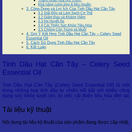
Thành phần hóa học chính:
Khả năng cung ứng & tiêu chuẩn:
3. Công Dụng và Lợi Ích Của Tinh Dầu Hạt Cần Tây
3.1 Giải Độc và Làm Sạch Cơ Thể
3.2 Giảm Đau và Kháng Viêm
3.3 Hạ Huyết Áp
3.4 Cải Thiện Sức Khỏe Tiêu Hóa
3.5 Chống Côn Trùng và Muỗi
4. Gợi Ý Kết Hợp Tinh Dầu Hạt Cần Tây – Celery Seed
Essential Oil
5. Cách Sử Dụng Tinh Dầu Hạt Cần Tây
6. Kết Luận
Tinh Dầu Hạt Cần Tây – Celery Seed
Essential Oil
Tinh Dầu Hạt Cần Tây (Celery Seed Essential Oil) là một
trong những loại tinh dầu tự nhiên nổi bật với nhiều công
dụng sức khỏe tuyệt vời, từ việc cải thiện tiêu hóa đến tác
dụng chống viêm và làm dịu cơ thể. Được chiết xuất từ hạt
của cây cần tây (Apium graveolens), loại tinh dầu này không
Tài liệu kỹ thuật
chỉ có hương thơm đặc trưng mà còn mang lại những lợi ích
vượt trội cho cơ thể.
Nội dung tài liệu kỹ thuật của sản phẩm đang được cập nhật.
Trong bài viết này, chúng ta sẽ cùng khám phá chi tiết về tinh