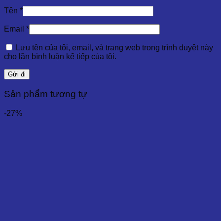
Tên
*
Email
*
Lưu tên của tôi, email, và trang web trong trình duyệt này
cho lần bình luận kế tiếp của tôi.
Sản phẩm tương tự
-27%