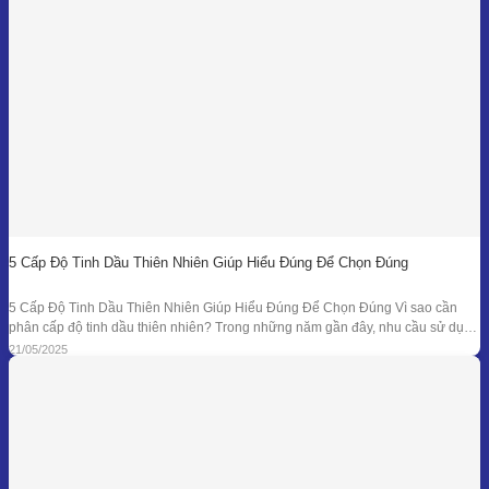
5 Cấp Độ Tinh Dầu Thiên Nhiên Giúp Hiểu Đúng Để Chọn Đúng
5 Cấp Độ Tinh Dầu Thiên Nhiên Giúp Hiểu Đúng Để Chọn Đúng Vì sao cần
phân cấp độ tinh dầu thiên nhiên? Trong những năm gần đây, nhu cầu sử dụng
tinh dầu thiên nhiên ngày càng gia tăng trong các lĩnh vực như chăm sóc sức
21/05/2025
khỏe, mỹ phẩm, liệu pháp hương thơm,