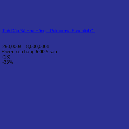
Tinh Dầu Sả Hoa Hồng – Palmarosa Essential Oil
Khoảng
290,000
₫
–
8,000,000
₫
giá:
Được xếp hạng
5.00
5 sao
từ
(13)
290,000₫
-33%
đến
8,000,000₫