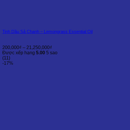
Tinh Dầu Sả Chanh – Lemongrass Essential Oil
Khoảng
200,000
₫
–
21,250,000
₫
giá:
Được xếp hạng
5.00
5 sao
từ
(11)
200,000₫
-17%
đến
21,250,000₫