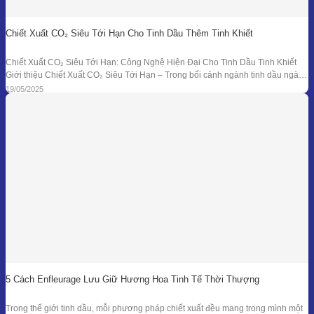
Chiết Xuất CO₂ Siêu Tới Hạn Cho Tinh Dầu Thêm Tinh Khiết
Chiết Xuất CO₂ Siêu Tới Hạn: Công Nghệ Hiện Đại Cho Tinh Dầu Tinh Khiết
Giới thiệu Chiết Xuất CO₂ Siêu Tới Hạn – Trong bối cảnh ngành tinh dầu ngày
càng đồi hỏi cao về độ tinh khiết, tính an toàn và hiệu quả sinh học, phương
19/05/2025
pháp chiết xuất bằng CO₂ siêu tới
5 Cách Enfleurage Lưu Giữ Hương Hoa Tinh Tế Thời Thượng
Trong thế giới tinh dầu, mỗi phương pháp chiết xuất đều mang trong mình một