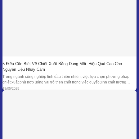
5 Điều Cần Biết Về Chiết Xuất Bằng Dung Môi: Hiệu Quả Cao Cho
Nguyên Liệu Nhạy Cảm
Trong ngành công nghiệp tinh dầu thiên nhiên, việc lựa chọn phương pháp
chiết xuất phù hợp đóng vai trò then chốt trong việc quyết định chất lượng
thành phẩm – đặc biệt là đối với những loại nguyên liệu cao cấp và nhạy cảm.
19/05/2025
Khi các phương pháp truyền thống như chưng cất lôi