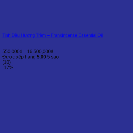
Tinh Dầu Hương Trầm – Frankincense Essential Oil
Khoảng
550,000
₫
–
16,500,000
₫
giá:
Được xếp hạng
5.00
5 sao
từ
(10)
550,000₫
-17%
đến
16,500,000₫