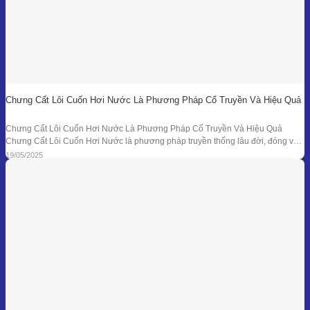
Chưng Cất Lôi Cuốn Hơi Nước Là Phương Pháp Cổ Truyền Và Hiệu Quả
Chưng Cất Lôi Cuốn Hơi Nước Là Phương Pháp Cổ Truyền Và Hiệu Quả
Chưng Cất Lôi Cuốn Hơi Nước là phương pháp truyền thống lâu đời, đóng vai
trò nền tảng trong ngành chiết xuất tinh dầu thiên nhiên. Từ những nồi đồng thủ
19/05/2025
công ở các làng nghề cho đến hệ thống chưng