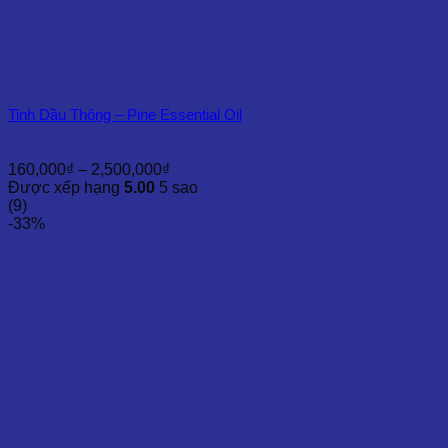
Tinh Dầu Thông – Pine Essential Oil
Khoảng
160,000
₫
–
2,500,000
₫
giá:
Được xếp hạng
5.00
5 sao
từ
(9)
160,000₫
-33%
đến
2,500,000₫