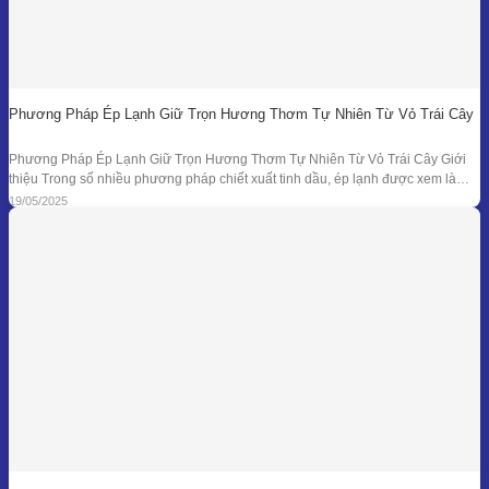
Phương Pháp Ép Lạnh Giữ Trọn Hương Thơm Tự Nhiên Từ Vỏ Trái Cây
Phương Pháp Ép Lạnh Giữ Trọn Hương Thơm Tự Nhiên Từ Vỏ Trái Cây Giới
thiệu Trong số nhiều phương pháp chiết xuất tinh dầu, ép lạnh được xem là
một trong những kỹ thuật đối với nguyên liệu đặc thù – đặc biệt là vỏ các loại
19/05/2025
quả có mùi hương tươi mát như