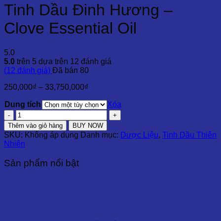
Tinh Dầu Đinh Hương –
Clove Essential Oil
5.0
5.0
trên 5 dựa trên
12
đánh giá
(
12
đánh giá)
Đã bán
80
Khoảng
250,000
₫
–
33,750,000
₫
giá:
Dung tích
từ
Xóa
250,000₫
Tinh
đến
Dầu
Thêm vào giỏ hàng
BUY NOW
33,750,000₫
Đinh
SKU:
Không áp dụng
Danh mục:
Dược Liệu
,
Tinh Dầu Thiên
Hương
Nhiên
-
Clove
Sản phẩm nổi bật
Essential
Oil
số
lượng