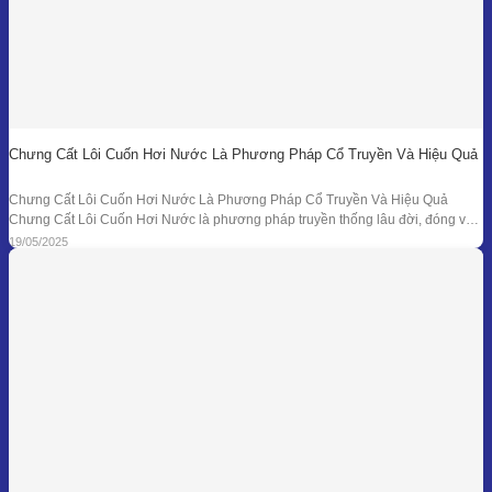
Chưng Cất Lôi Cuốn Hơi Nước Là Phương Pháp Cổ Truyền Và Hiệu Quả
Chưng Cất Lôi Cuốn Hơi Nước Là Phương Pháp Cổ Truyền Và Hiệu Quả
Chưng Cất Lôi Cuốn Hơi Nước là phương pháp truyền thống lâu đời, đóng vai
trò nền tảng trong ngành chiết xuất tinh dầu thiên nhiên. Từ những nồi đồng thủ
19/05/2025
công ở các làng nghề cho đến hệ thống chưng