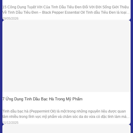
15 Công Dụng Tuyệt Vời Của Tinh Dầu Tiêu Đen Đối Với Đời Sống Giới Thiệu
Về Tinh Dầu Tiêu Đen – Black Pepper Essential Oil Tinh dầu Tiêu Đen là loại
tinh dầu thiên nhiên được chiết xuất từ quả của cây Tiêu Đen (Piper nigrum)
29/05/2026
bằng phương pháp chưng cất hơi nước. Đây là
7 Ứng Dụng Tinh Dầu Bạc Hà Trong Mỹ Phẩm
Tinh dầu bạc hà (Peppermint Oil) là một trong những nguyên liệu được quan
tâm nhiều trong lĩnh vực mỹ phẩm và chăm sóc da do vừa có đặc tính làm mát
đặc trưng, vừa sở hữu phổ kháng khuẩn và khử mùi tự nhiên đã được ghi nhận
01/12/2025
trong nhiều nghiên cứu. Giá trị