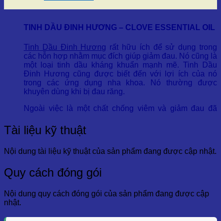
TINH DẦU ĐINH HƯƠNG – CLOVE ESSENTIAL OIL
Tinh Dầu Đinh Hương
rất hữu ích để sử dụng trong
các hỗn hợp nhằm mục đích giúp giảm đau. Nó cũng là
một loại tinh dầu kháng khuẩn mạnh mẽ. Tinh Dầu
Đinh Hương cũng được biết đến với lợi ích của nó
trong các ứng dụng nha khoa. Nó thường được
khuyên dùng khi bị đau răng.
Ngoài việc là một chất chống viêm và giảm đau đã
được chứng minh, một trong những cách sử dụng dầu
đinh hương phổ biến là dùng thuốc kháng khuẩn phổ
Tài liệu kỹ thuật
rộng để ngăn chặn nhiều bệnh tật, đó là lý do tại sao nó
có thể là một lựa chọn khôn ngoan để tăng cường hệ
Nội dung tài liệu kỹ thuật của sản phẩm đang được cập nhật.
thống miễn dịch của bạn như cũng như một bổ sung
mạnh mẽ cho các sản phẩm làm sạch tự chế.
Quy cách đóng gói
1. THÔNG TIN THỰC VẬT
Nội dung quy cách đóng gói của sản phẩm đang được cập
Tên tiếng Việt:
Tinh Dầu Đinh Hương
nhật.