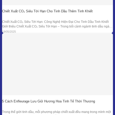
Chiết Xuất CO₂ Siêu Tới Hạn Cho Tinh Dầu Thêm Tinh Khiết
Chiết Xuất CO₂ Siêu Tới Hạn: Công Nghệ Hiện Đại Cho Tinh Dầu Tinh Khiết
Giới thiệu Chiết Xuất CO₂ Siêu Tới Hạn – Trong bối cảnh ngành tinh dầu ngày
càng đồi hỏi cao về độ tinh khiết, tính an toàn và hiệu quả sinh học, phương
19/05/2025
pháp chiết xuất bằng CO₂ siêu tới
5 Cách Enfleurage Lưu Giữ Hương Hoa Tinh Tế Thời Thượng
Trong thế giới tinh dầu, mỗi phương pháp chiết xuất đều mang trong mình một