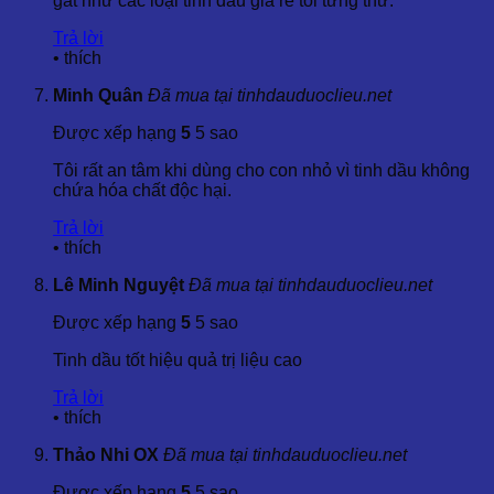
gắt như các loại tinh dầu giá rẻ tôi từng thử.
⇒ ISO 22000:2005: Hệ thống quản lý an toàn thực
phẩm, ban hành cuối năm 2005
Trả lời
•
thích
⇒ Kosher: Tiêu chuẩn theo luật của Người Do Thái
Minh Quân
Đã mua tại tinhdauduoclieu.net
Được xếp hạng
5
5 sao
⇒ Good Manufacturing Practices (GMP): Hướng dẫn
Tôi rất an tâm khi dùng cho con nhỏ vì tinh dầu không
thực hành sản xuất tốt
chứa hóa chất độc hại.
Trả lời
Quy cách đóng gói
Tinh Dầu Đinh Hương
•
thích
Lê Minh Nguyệt
Đã mua tại tinhdauduoclieu.net
⇒ Bán lẻ: Chai thủy tinh: 100ml, 500ml, 1000ml.
Được xếp hạng
5
5 sao
⇒ Bán sỉ: Can hoặc bình: 5 lít, 10lít, 20kg, 25kg.
Tinh dầu tốt hiệu quả trị liệu cao
Trả lời
⇒ Không bán lẻ các dung tích nhỏ như: 5ml, 10, 20ml,
•
thích
30ml, 50ml.
Thảo Nhi OX
Đã mua tại tinhdauduoclieu.net
CHI TIẾT XEM THÊM: I⇒
TIN KHUYẾN
Được xếp hạng
5
5 sao