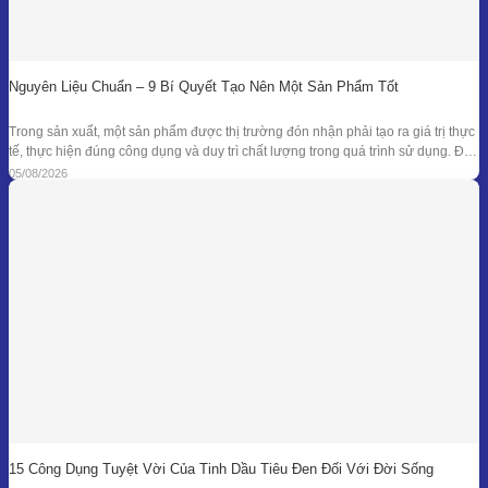
Nguyên Liệu Chuẩn – 9 Bí Quyết Tạo Nên Một Sản Phẩm Tốt
Trong sản xuất, một sản phẩm được thị trường đón nhận phải tạo ra giá trị thực
tế, thực hiện đúng công dụng và duy trì chất lượng trong quá trình sử dụng. Để
đạt được kết quả đó, doanh nghiệp cần kiểm soát đồng bộ từ mục tiêu nghiên
05/08/2026
cứu, nguyên liệu, công thức
15 Công Dụng Tuyệt Vời Của Tinh Dầu Tiêu Đen Đối Với Đời Sống