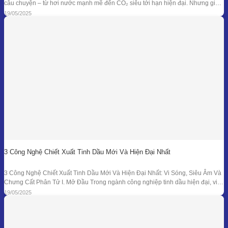
câu chuyện – từ hơi nước mạnh mẽ đến CO₂ siêu tới hạn hiện đại. Nhưng giữa
dòng chảy công nghệ ấy, enfleurage – một kỹ thuật cổ xưa và tinh tế – vẫn tồn
19/05/2025
tại như một biểu tượng
3 Công Nghệ Chiết Xuất Tinh Dầu Mới Và Hiện Đại Nhất
3 Công Nghệ Chiết Xuất Tinh Dầu Mới Và Hiện Đại Nhất: Vi Sóng, Siêu Âm Và
Chưng Cất Phân Tử I. Mở Đầu Trong ngành công nghiệp tinh dầu hiện đại, việc
tối ưu hóa hiệu suất chiết xuất, giữ nguyên hương thơm và hoạt chất trị liệu là
19/05/2025
mục tiêu hàng đầu. Bên