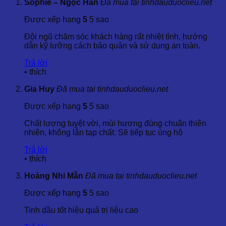
Sophie – Ngọc Hân
Đã mua tại tinhdauduoclieu.net
Hình thức: Chất lỏng
Được xếp hạng
5
5 sao
Màu sắc: Tinh dầu có vàng nhạt
Đội ngũ chăm sóc khách hàng rất nhiệt tình, hướng
dẫn kỹ lưỡng cách bảo quản và sử dụng an toàn.
Mùi vị: Mùi đặc trưng đinh hương, mạnh
Trả lời
•
thích
Tỷ trọng ở 25ºC: 1,030 – 1,063
Gia Huy
Đã mua tại tinhdauduoclieu.net
Được xếp hạng
5
5 sao
Chỉ số khúc xạ ở 25ºC: 1,528 – 1,527
Chất lượng tuyệt vời, mùi hương đúng chuẩn thiên
nhiên, không lẫn tạp chất. Sẽ tiếp tục ủng hộ
Góc quay cực ở 25ºC: 0º đến -2º
Trả lời
•
thích
Thành phần hóa học chính chứa trong
Tinh Dầu Đinh
Hương:
là Eugenol 75% đến 88%
Hoàng Nhi Mẫn
Đã mua tại tinhdauduoclieu.net
Được xếp hạng
5
5 sao
Các thành phẩn khác: B-Caryophyllene, Eugenyl
Acetate, a aryophyllene, Isoeugenol, Methyleugenol
Tinh dầu tốt hiệu quả trị liệu cao