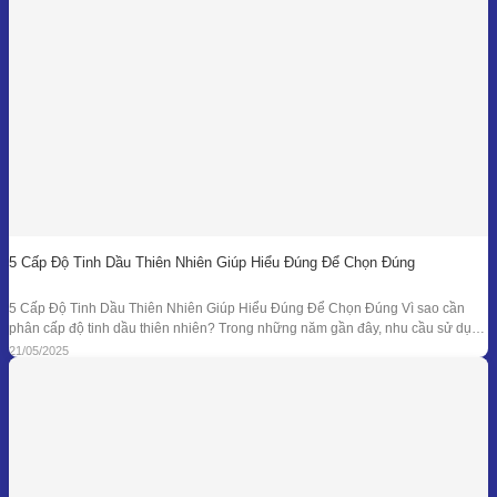
5 Cấp Độ Tinh Dầu Thiên Nhiên Giúp Hiểu Đúng Để Chọn Đúng
5 Cấp Độ Tinh Dầu Thiên Nhiên Giúp Hiểu Đúng Để Chọn Đúng Vì sao cần
phân cấp độ tinh dầu thiên nhiên? Trong những năm gần đây, nhu cầu sử dụng
tinh dầu thiên nhiên ngày càng gia tăng trong các lĩnh vực như chăm sóc sức
21/05/2025
khỏe, mỹ phẩm, liệu pháp hương thơm,