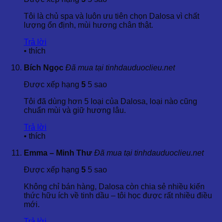
MÃI
I⇒
BẢNG GIÁ SẢN PHẨM
I⇒
HOẶC LIÊN HỆ
0967 22 7899
Tôi là chủ spa và luôn ưu tiên chọn Dalosa vì chất
lượng ổn định, mùi hương chân thật.
3. CÔNG DỤNG & LỢI ÍCH TINH DẦU ĐINH HƯƠNG
Trả lời
•
thích
– CLOVE BUD ESSENTIAL OIL
Bích Ngọc
Đã mua tại tinhdauduoclieu.net
3.1 Lợi ích – Tác dụng – Dược tính
Được xếp hạng
5
5 sao
Tôi đã dùng hơn 5 loại của Dalosa, loại nào cũng
chuẩn mùi và giữ hương lâu.
Ngày nay
, Tinh Dầu Đinh Hương được biết đến với
những lợi ích cho sức khỏe răng miệng.
Trả lời
•
thích
Một nghiên cứu được công bố trên Tạp chí Nha khoa
Anh lưu ý rằng dầu đinh hương có thể có hiệu quả đối
Emma – Minh Thư
Đã mua tại tinhdauduoclieu.net
với chứng đau mọc răng ở trẻ em.5 Trong một nghiên
cứu khác, chiết xuất từ cây đinh hương đã được tìm
Được xếp hạng
5
5 sao
thấy để chống lại vi khuẩn gây bệnh nướu răng.
Không chỉ bán hàng, Dalosa còn chia sẻ nhiều kiến
thức hữu ích về tinh dầu – tôi học được rất nhiều điều
Giảm đau răng:
Trong thế kỷ qua, dầu đinh hương là
mới.
phương pháp để điều trị cơn đau liên quan đến nha
khoa.
Trả lời