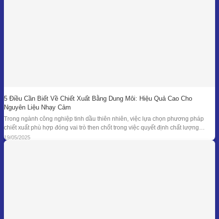
5 Điều Cần Biết Về Chiết Xuất Bằng Dung Môi: Hiệu Quả Cao Cho
Nguyên Liệu Nhạy Cảm
Trong ngành công nghiệp tinh dầu thiên nhiên, việc lựa chọn phương pháp
chiết xuất phù hợp đóng vai trò then chốt trong việc quyết định chất lượng
thành phẩm – đặc biệt là đối với những loại nguyên liệu cao cấp và nhạy cảm.
19/05/2025
Khi các phương pháp truyền thống như chưng cất lôi