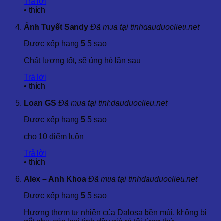
Trả lời
2.2 Khả năng cung ứng & tiêu chuẩn
Tinh Dầu Đinh
•
thích
Hương
do Cty Dalosa Việt Nam cung cấp
Ánh Tuyết Sandy
Đã mua tại tinhdauduoclieu.net
Được xếp hạng
5
5 sao
Sản lượng cung ứng: 1000kg/tháng
Chất lượng tốt, sẽ ủng hộ lần sau
Hạn Dùng: 02 năm từ ngày sản xuất.
Trả lời
•
thích
Hàm lượng hoạt chất chính: Theo tiêu chuẩn nhà cung
Loan GS
Đã mua tại tinhdauduoclieu.net
cấp
Được xếp hạng
5
5 sao
Xuất xứ: Việt Nam có phiếu kiểm nghiệm của Quatest 3
cho 10 điểm luôn
Trả lời
Xuất xứ: Ấn Độ/Singapore/Indonesia có các chứng
•
thích
nhận sau:
Alex – Anh Khoa
Đã mua tại tinhdauduoclieu.net
⇒ Certificate Of Analysis (COA or C/A): Phân tích thành
Được xếp hạng
5
5 sao
phần
Hương thơm tự nhiên của Dalosa bền mùi, không bị