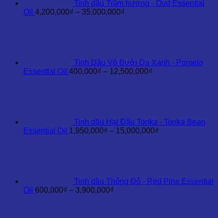
Tinh dầu Trầm hương - Oud Essential
Khoảng
Oil
4,200,000
₫
–
35,000,000
₫
giá:
từ
4,200,000₫
đến
35,000,000₫
Tinh Dầu Vỏ Bưởi Da Xanh - Pomelo
Khoảng
Essential Oil
400,000
₫
–
12,500,000
₫
giá:
từ
400,000₫
đến
12,500,000₫
Tinh dầu Hạt Đậu Tonka - Tonka Bean
Khoảng
Essential Oil
1,950,000
₫
–
15,000,000
₫
giá:
từ
1,950,000₫
đến
15,000,000₫
Tinh dầu Thông Đỏ - Red Pine Essential
Khoảng
Oil
600,000
₫
–
3,900,000
₫
giá:
từ
600,000₫