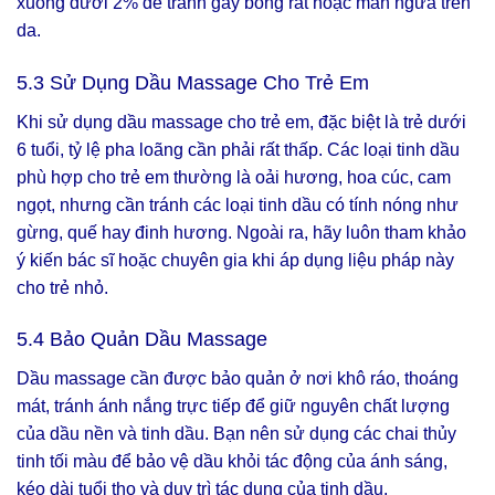
xuống dưới 2% để tránh gây bỏng rát hoặc mẩn ngứa trên
da.
5.3 Sử Dụng Dầu Massage Cho Trẻ Em
Khi sử dụng dầu massage cho trẻ em, đặc biệt là trẻ dưới
6 tuổi, tỷ lệ pha loãng cần phải rất thấp. Các loại tinh dầu
phù hợp cho trẻ em thường là oải hương, hoa cúc, cam
ngọt, nhưng cần tránh các loại tinh dầu có tính nóng như
gừng, quế hay đinh hương. Ngoài ra, hãy luôn tham khảo
ý kiến bác sĩ hoặc chuyên gia khi áp dụng liệu pháp này
cho trẻ nhỏ.
5.4 Bảo Quản Dầu Massage
Dầu massage cần được bảo quản ở nơi khô ráo, thoáng
mát, tránh ánh nắng trực tiếp để giữ nguyên chất lượng
của dầu nền và tinh dầu. Bạn nên sử dụng các chai thủy
tinh tối màu để bảo vệ dầu khỏi tác động của ánh sáng,
kéo dài tuổi thọ và duy trì tác dụng của tinh dầu.