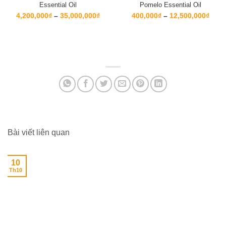
Essential Oil
Pomelo Essential Oil
Khoảng
Kho
4,200,000
₫
–
35,000,000
₫
400,000
₫
–
12,500,000
₫
giá:
giá:
từ
từ
4,200,000₫
400,
đến
đến
35,000,000₫
12,5
Bài viết liên quan
10
Th10