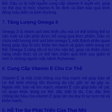
thể. Dầu cọ là một nguồn cung cấp vitamin K tuyệt vời, giúp
cơ thể duy trì mức vitamin K ổn định và đảm bảo quá trình
đông máu diễn ra bình thường.
7.
Tăng Lượng Omega 3
Omega 3 là nhóm axit béo thiết yếu mà cơ thể không thể tự
sản xuất và cần phải được bổ sung qua thực phẩm. Dầu cọ
chứa một lượng nhỏ axit béo omega 3, một thành phần quan
trọng giúp duy trì sức khỏe tim mạch và giảm viêm trong cơ
thể. Omega 3 cũng rất có lợi cho não bộ, giúp cải thiện chức
năng nhận thức và có thể làm chậm quá trình suy giảm trí
nhớ ở những người mắc bệnh Alzheimer.
8.
Cung Cấp Vitamin E Cho Cơ Thể
Vitamin E là một chất chống oxy hóa mạnh mẽ giúp bảo vệ
cơ thể khỏi những tổn thương do các gốc tự do gây ra.
Ngoài việc bảo vệ tim mạch, vitamin E còn giúp bảo vệ các
cơ quan khác trong cơ thể, đặc biệt là da. Các đặc tính
chống lão hóa của vitamin E giúp làn da duy trì sự tươi trẻ và
khỏe mạnh.
9.
Hỗ Trợ Sự Phát Triển Của Thai Nhi