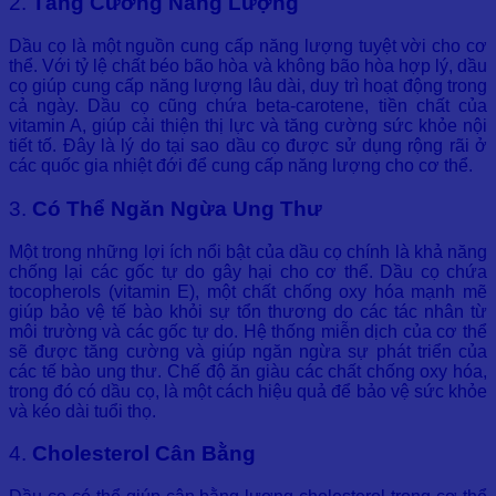
2.
Tăng Cường Năng Lượng
Dầu cọ là một nguồn cung cấp năng lượng tuyệt vời cho cơ
thể. Với tỷ lệ chất béo bão hòa và không bão hòa hợp lý, dầu
cọ giúp cung cấp năng lượng lâu dài, duy trì hoạt động trong
cả ngày. Dầu cọ cũng chứa beta-carotene, tiền chất của
vitamin A, giúp cải thiện thị lực và tăng cường sức khỏe nội
tiết tố. Đây là lý do tại sao dầu cọ được sử dụng rộng rãi ở
các quốc gia nhiệt đới để cung cấp năng lượng cho cơ thể.
3.
Có Thể Ngăn Ngừa Ung Thư
Một trong những lợi ích nổi bật của dầu cọ chính là khả năng
chống lại các gốc tự do gây hại cho cơ thể. Dầu cọ chứa
tocopherols (vitamin E), một chất chống oxy hóa mạnh mẽ
giúp bảo vệ tế bào khỏi sự tổn thương do các tác nhân từ
môi trường và các gốc tự do. Hệ thống miễn dịch của cơ thể
sẽ được tăng cường và giúp ngăn ngừa sự phát triển của
các tế bào ung thư. Chế độ ăn giàu các chất chống oxy hóa,
trong đó có dầu cọ, là một cách hiệu quả để bảo vệ sức khỏe
và kéo dài tuổi thọ.
4.
Cholesterol Cân Bằng