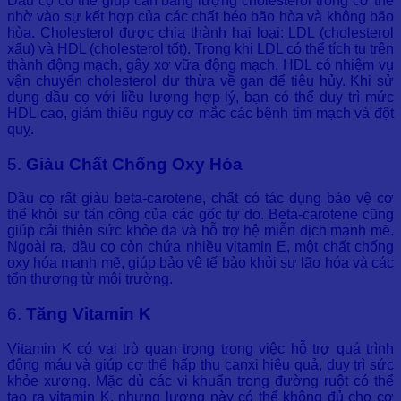
Dầu cọ có thể giúp cân bằng lượng cholesterol trong cơ thể
nhờ vào sự kết hợp của các chất béo bão hòa và không bão
hòa. Cholesterol được chia thành hai loại: LDL (cholesterol
xấu) và HDL (cholesterol tốt). Trong khi LDL có thể tích tụ trên
thành động mạch, gây xơ vữa động mạch, HDL có nhiệm vụ
vận chuyển cholesterol dư thừa về gan để tiêu hủy. Khi sử
dụng dầu cọ với liều lượng hợp lý, bạn có thể duy trì mức
HDL cao, giảm thiểu nguy cơ mắc các bệnh tim mạch và đột
quỵ.
5.
Giàu Chất Chống Oxy Hóa
Dầu cọ rất giàu beta-carotene, chất có tác dụng bảo vệ cơ
thể khỏi sự tấn công của các gốc tự do. Beta-carotene cũng
giúp cải thiện sức khỏe da và hỗ trợ hệ miễn dịch mạnh mẽ.
Ngoài ra, dầu cọ còn chứa nhiều vitamin E, một chất chống
oxy hóa mạnh mẽ, giúp bảo vệ tế bào khỏi sự lão hóa và các
tổn thương từ môi trường.
6.
Tăng Vitamin K
Vitamin K có vai trò quan trọng trong việc hỗ trợ quá trình
đông máu và giúp cơ thể hấp thụ canxi hiệu quả, duy trì sức
khỏe xương. Mặc dù các vi khuẩn trong đường ruột có thể
tạo ra vitamin K, nhưng lượng này có thể không đủ cho cơ