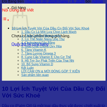
Đã đăng trên
Tháng 10 10, 2024
Tháng 7 6, 2026
bởi
Admin
Giỏ hàng
Nội Dung Bài Viết
10 Lợi Ích Tuyệt Vời Của Dầu Cọ Đối Với Sức Khoẻ
1. Dầu Cọ Là Một Lựa Chọn Lành Mạnh
2. Tăng Cường Năng Lượng
Chưa có sản phẩm trong giỏ hàng.
3. Có Thể Ngăn Ngừa Ung Thư
4. Cholesterol Cân Bằng
Quay trở lại cửa hàng
5. Giàu Chất Chống Oxy Hóa
6. Tăng Vitamin K
7. Tăng Lượng Omega 3
8. Cung Cấp Vitamin E Cho Cơ Thể
9. Hỗ Trợ Sự Phát Triển Của Thai Nhi
10. Bổ Sung Vitamin D
Kết Luận
LỜI CẢM ƠN & MỜI ĐÓNG GÓP Ý KIẾN
Sản phẩm liên quan
10 Lợi Ích Tuyệt Vời Của Dầu Cọ Đối
Với Sức Khoẻ
Dầu cọ (Palm Oil) là một loại dầu thực vật được chiết xuất từ