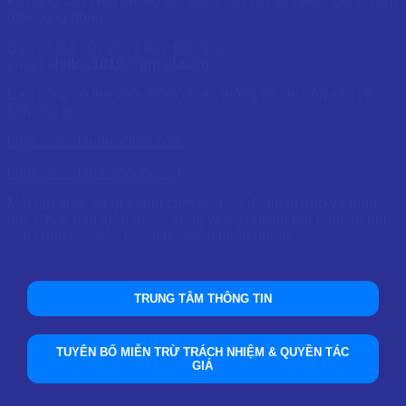
tôi nâng cao chất lượng nội dung và chia sẻ nhiều giá trị hơn
đến cộng đồng.
Bạn có thể gửi góp ý trực tiếp qua
email:
dailoc1019@gmail.com
Bạn cũng có thể xem thêm nhiều thông tin chuyên sâu về
tinh dầu tại:
https://tinhdauduoclieu.com
https://tinhdauthaoduoc.net
Một lần nữa, chân thành cảm ơn bạn đã tin tưởng và theo
dõi. Chúc bạn luôn mạnh khỏe và có những trải nghiệm trọn
vẹn cùng các sản phẩm tinh dầu thiên nhiên!
TRUNG TÂM THÔNG TIN
TUYÊN BỐ MIỄN TRỪ TRÁCH NHIỆM & QUYỀN TÁC
GIẢ