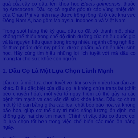
quả của cây cọ dầu, tên khoa học
Elaeis guineensis
, thuộc
họ Arecaceae. Dầu cọ có nguồn gốc từ các vùng nhiệt đới
của Châu Phi và hiện nay được trồng rộng rãi ở các khu vực
Đông Nam Á, bao gồm Malaysia, Indonesia và Việt Nam.
Trong suốt hàng thế kỷ qua, dầu cọ đã trở thành một phần
không thể thiếu trong chế độ dinh dưỡng của nhiều quốc gia
và là nguyên liệu quan trọng trong nhiều ngành công nghiệp,
từ thực phẩm đến mỹ phẩm, dược phẩm, và nhiên liệu sinh
học. Hãy cùng tìm hiểu những lợi ích tuyệt vời mà dầu cọ
mang lại cho sức khỏe con người.
1.
Dầu Cọ Là Một Lựa Chọn Lành Mạnh
Dầu cọ là một lựa chọn tuyệt vời khi so với nhiều loại dầu ăn
khác. Điều đặc biệt của dầu cọ là không chứa trans fat (chất
béo chuyển hóa), một yếu tố nguy hiểm có thể gây ra các
bệnh tim mạch và các vấn đề sức khỏe khác. Dầu cọ chứa
một tỷ lệ cân bằng giữa các loại chất béo bão hòa và không
bão hòa, giúp cơ thể duy trì mức năng lượng ổn định mà
không gây hại cho tim mạch. Chính vì vậy, dầu cọ được coi
là lựa chọn tốt hơn trong việc chế biến các món ăn hàng
ngày.