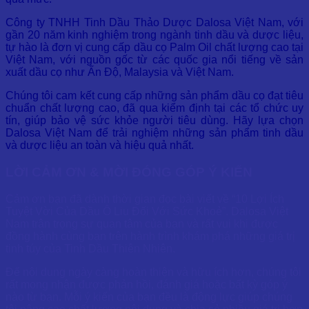
Công ty TNHH Tinh Dầu Thảo Dược Dalosa Việt Nam, với
gần 20 năm kinh nghiệm trong ngành tinh dầu và dược liệu,
tự hào là đơn vị cung cấp dầu cọ Palm Oil chất lượng cao tại
Việt Nam, với nguồn gốc từ các quốc gia nổi tiếng về sản
xuất dầu cọ như Ấn Độ, Malaysia và Việt Nam.
Chúng tôi cam kết cung cấp những sản phẩm dầu cọ đạt tiêu
chuẩn chất lượng cao, đã qua kiểm định tại các tổ chức uy
tín, giúp bảo vệ sức khỏe người tiêu dùng. Hãy lựa chọn
Dalosa Việt Nam để trải nghiệm những sản phẩm tinh dầu
và dược liệu an toàn và hiệu quả nhất.
LỜI CẢM ƠN & MỜI ĐÓNG GÓP Ý KIẾN
Cảm ơn bạn đã dành thời gian đọc bài viết về “10 Lợi Ích
Tuyệt Vời Của Dầu Ô Liu Đối Với Sức Khoẻ”. Dalosa Việt
Nam trân trọng sự quan tâm của bạn và rất vui khi được
đồng hành cùng bạn trên hành trình khám phá những giá trị
tinh túy của Tinh Dầu Thiên Nhiên.
Để nội dung ngày càng hoàn thiện và hữu ích hơn, chúng tôi
rất mong nhận được phản hồi, đánh giá hoặc bất kỳ góp ý
nào từ bạn. Mỗi ý kiến của bạn đều là động lực giúp chúng