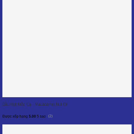
Dầu Hạt Mắc Ca - Macadamia Nut Oil
(2)
Được xếp hạng
5.00
5 sao