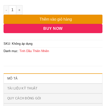
đến
5,500,000₫
Thêm vào giỏ hàng
BUY NOW
SKU:
Không áp dụng
Danh mục:
Tinh Dầu Thiên Nhiên
MÔ TẢ
TÀI LIỆU KỸ THUẬT
QUY CÁCH ĐÓNG GÓI