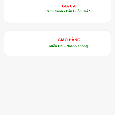
đối với sức khỏe và sắc đẹp. Dưới đây là những
GIÁ CẢ
lợi ích chính của loại tinh dầu này:
Cạnh tranh - Bán Buôn Giá Sỉ
Hỗ trợ tiêu hóa:
Tinh Dầu Hạt Carom có tác dụng hỗ
GIAO HÀNG
trợ tiêu hóa, giảm đầy hơi, chống vi
Miễn Phí - Nhanh chóng
khuẩn và ký sinh trùng trong hệ tiêu
hóa.
Chống viêm và giảm đau:
Với đặc tính kháng viêm, tinh dầu
này rất hiệu quả trong việc giảm viêm
khớp, đau cơ và các bệnh liên quan
đến thần kinh như đau dây thần kinh.
Chăm sóc hô hấp: