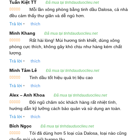
Tuấn Kiệt TT
Đã mua tại tinhdauduoclieu.net
Hạt Carom là khả năng kết hợp hiệu quả với các
Mỗi lần xông phòng bằng tinh dầu Dalosa, cả nhà
loại tinh dầu khác để tăng cường tác dụng điều trị.
Được xếp
đều cảm thấy thư giãn và dễ ngủ hơn.
hạng
5
5
Bạn có thể kết hợp tinh dầu Ajowan với những
sao
Trả lời
•
thích
loại tinh dầu có đặc tính làm dịu và kháng khuẩn
Minh Khang
Đã mua tại tinhdauduoclieu.net
như Tinh Dầu Oải Hương hoặc Tinh Dầu Tràm
Rất hài lòng! Mùi hương tinh khiết, dùng xông
Trà để hỗ trợ điều trị các vấn đề về da, hô hấp
Được xếp
phòng cực thích, không gây khó chịu như hàng kém chất
hạng
5
5
hoặc đau cơ.
sao
lượng.
Trả lời
•
thích
Hướng Dẫn Sử Dụng Tinh Dầu Hạt Carom –
Minh Tâm Lê
Đã mua tại tinhdauduoclieu.net
Ajowan Essential Oil
Tinh dầu tốt hiệu quả trị liệu cao
Được xếp
Việc sử dụng Tinh Dầu Hạt Carom cần được thực
Trả lời
•
thích
hạng
5
5
sao
hiện cẩn thận để đảm bảo hiệu quả điều trị mà
Alex – Anh Khoa
Đã mua tại tinhdauduoclieu.net
không gây ra bất kỳ tác dụng phụ nào. Dưới đây
Đội ngũ chăm sóc khách hàng rất nhiệt tình,
Được xếp
là các cách sử dụng phổ biến của Tinh Dầu
hướng dẫn kỹ lưỡng cách bảo quản và sử dụng an toàn.
hạng
5
5
sao
Ajowan:
Trả lời
•
thích
Bích Ngọc
Đã mua tại tinhdauduoclieu.net
Massage giảm đau:
Tôi đã dùng hơn 5 loại của Dalosa, loại nào cũng
Được xếp
chuẩn mùi và giữ hương lâu.