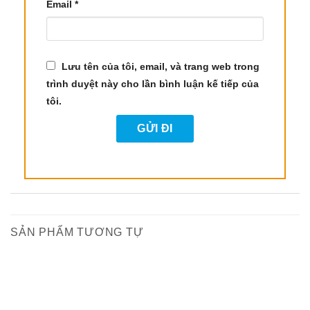
Email
*
Trộn tinh dầu với dầu nền và thoa lên
da để giảm các vấn đề về da như
mụn, vết thương nhỏ hoặc kích ứng.
Lưu tên của tôi, email, và trang web trong
trình duyệt này cho lần bình luận kế tiếp của
Hỗ trợ sinh lý và sức khỏe sinh sản:
tôi.
Kết hợp Tinh Dầu Ajowan với dầu
nền như dầu Jojoba hoặc dầu hạnh
nhân, sau đó massage nhẹ nhàng
vùng bụng dưới để cải thiện lưu
thông máu và hỗ trợ sức khỏe sinh lý.
Thông Tin Kỹ Thuật Về Tinh Dầu Hạt Carom –
SẢN PHẨM TƯƠNG TỰ
Ajowan Essential Oil
1. Thông Tin Sản Phẩm
-18%
-17%
Tên tiếng Việt
: Tinh Dầu Hạt Carom