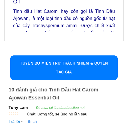
Oil
Tinh dầu Hạt Carom, hay còn gọi là Tinh Dầu
Ajowan, là một loại tinh dầu có nguồn gốc từ hạt
của cây Trachyspermum ammi. Được chiết xuất
qua phương pháp hơi nước, tinh dầu này đã
được sử dụng trong nhiều thế kỷ nhờ vào những
lợi ích vượt trội đối với sức khỏe con người, từ hỗ
trợ hệ tiêu hóa đến việc điều trị các bệnh lý về hô
hấp, thần kinh và khớp.
TUYÊN BỐ MIỄN TRỪ TRÁCH NHIỆM & QUYỀN
TÁC GIẢ
Với mùi hương đặc trưng và tác dụng mạnh mẽ,
Tinh Dầu Hạt Carom đã trở thành một phần không
thể thiếu trong các liệu pháp chữa bệnh tự nhiên
10 đánh giá cho
Tinh Dầu Hạt Carom –
và các phương pháp làm đẹp.
Ajowan Essential Oil
Tony Lam
Đã mua tại tinhdauduoclieu.net
Gợi Ý Kết Hợp Tinh Dầu Hạt Carom – Ajowan
Chất lượng tốt, sẽ ủng hộ lần sau
Essential Oil
Được xếp
Trả lời
•
thích
hạng
5
5
sao
Một trong những đặc tính nổi bật của Tinh Dầu