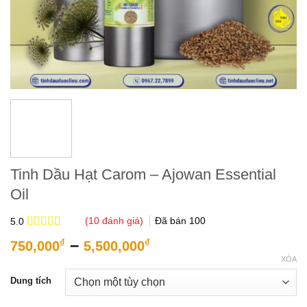
Tinh Dầu Hạt Carom – Ajowan Essential
Oil
(
10
đánh giá)
Đã bán
100
5.0
5.0
10
trên 5
Khoảng
–
₫
₫
750,000
5,500,000
dựa trên
giá:
đánh giá
XÓA
từ
Dung tích
750,000₫