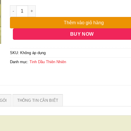
đến
37,500,000₫
Thêm vào giỏ hàng
BUY NOW
SKU:
Không áp dụng
Danh mục:
Tinh Dầu Thiên Nhiên
GÓI
THÔNG TIN CẦN BIẾT