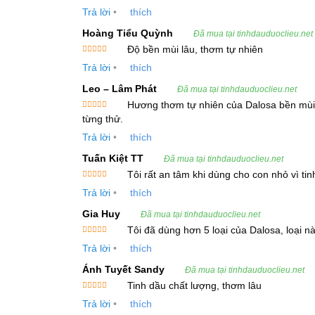
sao
Màu sắc
: Vàng nhạt
Trả lời
•
thích
Hoàng Tiểu Quỳnh
Mùi vị
: Mùi đặc trưng dễ chịu
Đã mua tại tinhdauduoclieu.net
Độ bền mùi lâu, thơm tự nhiên
Tỷ trọng (20ºC)
: Theo tiêu chuẩn nhà cung c
Được xếp
Trả lời
•
thích
hạng
5
5
sao
Chỉ số khúc xạ (20ºC)
: Theo tiêu chuẩn nhà
Leo – Lâm Phát
Đã mua tại tinhdauduoclieu.net
Hương thơm tự nhiên của Dalosa bền mùi, k
Thành phần hóa học chính
: Alpha-pinen, a
Được xếp
từng thử.
hạng
5
5
Xuất xứ
: Việt Nam, Ấn Độ
sao
Trả lời
•
thích
Tuấn Kiệt TT
Đã mua tại tinhdauduoclieu.net
3. Công Dụng Và Lợi Ích của Tinh Dầu 
Tôi rất an tâm khi dùng cho con nhỏ vì ti
Được xếp
Tinh Dầu Thuja không chỉ nổi bật với mùi thơm 
Trả lời
•
thích
hạng
5
5
sao
Gia Huy
Đã mua tại tinhdauduoclieu.net
3.1 Giảm Bệnh Thấp Khớp
Tôi đã dùng hơn 5 loại của Dalosa, loại 
Được xếp
Trả lời
•
thích
hạng
5
5
Tinh dầu Thuja có đặc tính lợi tiểu mạnh mẽ, gi
sao
khớp và cải thiện tình trạng thấp khớp, viêm khớ
Ánh Tuyết Sandy
Đã mua tại tinhdauduoclieu.net
Tinh dầu chất lượng, thơm lâu
Được xếp
3.2 Làm Se Khít Lỗ Chân Lông
Trả lời
•
thích
hạng
5
5
sao