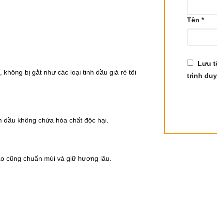
Tên
*
ấp
 cung cấp
Lưu t
hông bị gắt như các loại tinh dầu giá rẻ tôi
lpha-thujone, beta-thujone, camphene, camphor, fenchone, terpin
trình duy
Nhai Bách – Thuja Essential Oil
nh dầu không chứa hóa chất độc hại.
dễ chịu mà còn mang lại nhiều lợi ích cho sức khỏe. Dưới đây 
nào cũng chuẩn mùi và giữ hương lâu.
úp loại bỏ các chất độc hại, axit uric và nước dư thừa trong 
p hoặc bệnh gút.