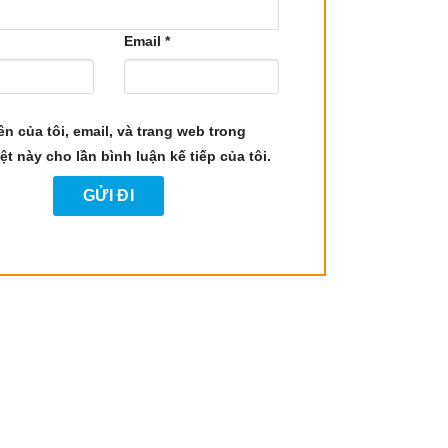
Email
*
ên của tôi, email, và trang web trong
eol, delta sabinene.
ệt này cho lần bình luận kế tiếp của tôi.
là những công dụng đáng chú ý:
cơ thể. Điều này làm giảm tình trạng sưng viêm ở