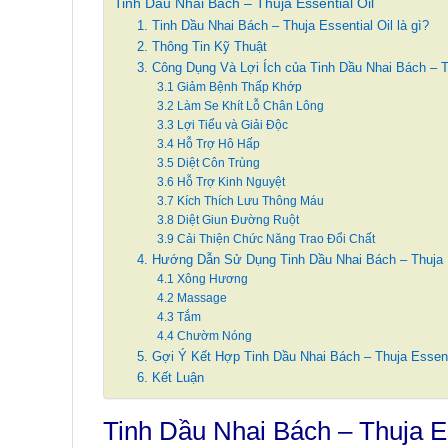
Tinh Dầu Nhai Bách – Thuja Essential Oil
1. Tinh Dầu Nhai Bách – Thuja Essential Oil là gì?
2. Thông Tin Kỹ Thuật
3. Công Dụng Và Lợi Ích của Tinh Dầu Nhai Bách – Th
3.1 Giảm Bệnh Thấp Khớp
3.2 Làm Se Khít Lỗ Chân Lông
3.3 Lợi Tiểu và Giải Độc
3.4 Hỗ Trợ Hô Hấp
3.5 Diệt Côn Trùng
3.6 Hỗ Trợ Kinh Nguyệt
3.7 Kích Thích Lưu Thông Máu
3.8 Diệt Giun Đường Ruột
3.9 Cải Thiện Chức Năng Trao Đổi Chất
4. Hướng Dẫn Sử Dụng Tinh Dầu Nhai Bách – Thuja E
4.1 Xông Hương
4.2 Massage
4.3 Tắm
4.4 Chườm Nóng
5. Gợi Ý Kết Hợp Tinh Dầu Nhai Bách – Thuja Essent
6. Kết Luận
Tinh Dầu Nhai Bách – Thuja Es