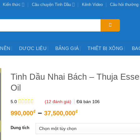
Kiến thức
Câu chuyện Tinh Dầu
Kênh Video
Câu hỏi thường
 NỀN
DƯỢC LIỆU
BẢNG GIÁ
THIẾT BỊ XÔNG
BA
Tinh Dầu Nhai Bách – Thuja Essen
Oil
(
12
đánh giá)
Đã bán
106
5.0
5.0
12
trên 5
Khoảng
–
₫
₫
990,000
37,500,000
dựa trên
giá:
đánh giá
từ
Dung tích
990,000₫