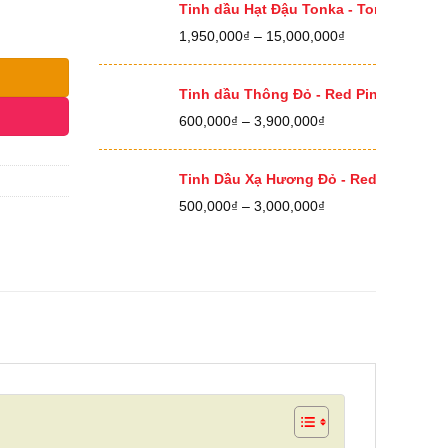
400,000₫
Tinh dầu Hạt Đậu Tonka - Tonka Bean E
đến
Khoảng
1,950,000
₫
–
15,000,000
₫
12,500,000₫
giá:
từ
1,950,000₫
Tinh dầu Thông Đỏ - Red Pine Essential
đến
Khoảng
600,000
₫
–
3,900,000
₫
15,000,000₫
giá:
từ
600,000₫
Tinh Dầu Xạ Hương Đỏ - Red Thyme Ess
đến
Khoảng
500,000
₫
–
3,000,000
₫
3,900,000₫
giá:
từ
500,000₫
đến
3,000,000₫