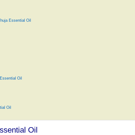
uja Essential Oil
ssential Oil
ial Oil
sential Oil