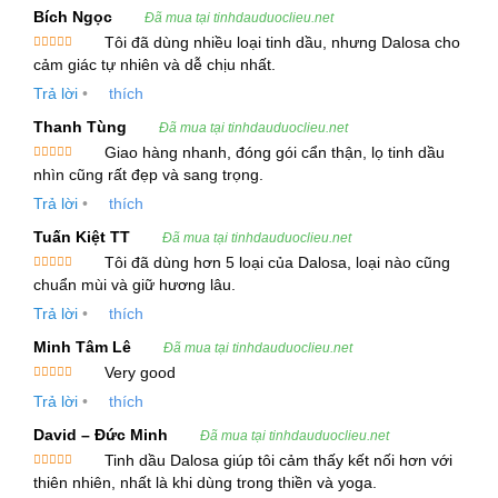
Các thành phần hóa học khác như citronelol,
Bích Ngọc
Đã mua tại tinhdauduoclieu.net
geranial và các hoạt chất khác cũng đóng góp vào
Tôi đã dùng nhiều loại tinh dầu, nhưng Dalosa cho
Được xếp
tính năng của tinh dầu này.
cảm giác tự nhiên và dễ chịu nhất.
hạng
5
5
sao
Trả lời
•
thích
Cách Chiết Xuất Tinh Dầu Bạch Đàn Chanh
Thanh Tùng
Đã mua tại tinhdauduoclieu.net
Tinh dầu Bạch Đàn Chanh được chiết xuất chủ
Giao hàng nhanh, đóng gói cẩn thận, lọ tinh dầu
Được xếp
nhìn cũng rất đẹp và sang trọng.
yếu từ cành và lá của cây thông qua phương
hạng
5
5
sao
Trả lời
•
thích
pháp hơi nước, giúp giữ lại đầy đủ các tinh chất
tự nhiên trong lá cây. Sản phẩm có màu xanh nhạt
Tuấn Kiệt TT
Đã mua tại tinhdauduoclieu.net
đến vàng nhạt và mùi thơm đặc trưng của chanh
Tôi đã dùng hơn 5 loại của Dalosa, loại nào cũng
Được xếp
chuẩn mùi và giữ hương lâu.
và sả, tạo cảm giác tươi mới và sảng khoái.
hạng
5
5
sao
Trả lời
•
thích
Thông Tin Kỹ Thuật Của Tinh Dầu Bạch Đàn
Minh Tâm Lê
Đã mua tại tinhdauduoclieu.net
Chanh
Very good
Được xếp
Trả lời
•
thích
hạng
5
5
Bộ phận chiết xuất
: Cành và lá
sao
David – Đức Minh
Đã mua tại tinhdauduoclieu.net
Phương pháp chiết xuất
: Hơi nước
Tinh dầu Dalosa giúp tôi cảm thấy kết nối hơn với
Được xếp
Màu sắc
: Xanh nhạt đến vàng nhạt
thiên nhiên, nhất là khi dùng trong thiền và yoga.
hạng
5
5