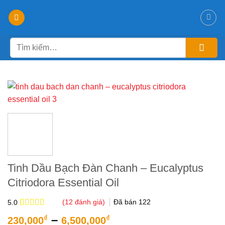
Chuyển
đến
nội
Tìm
dung
kiếm:
-21%
Tinh Dầu Bạch Đàn Chanh – Eucalyptus
Citriodora Essential Oil
(
12
đánh giá)
Đã bán
122
5.0
5.0
12
trên 5
Khoảng
–
₫
₫
230,000
6,500,000
dựa trên