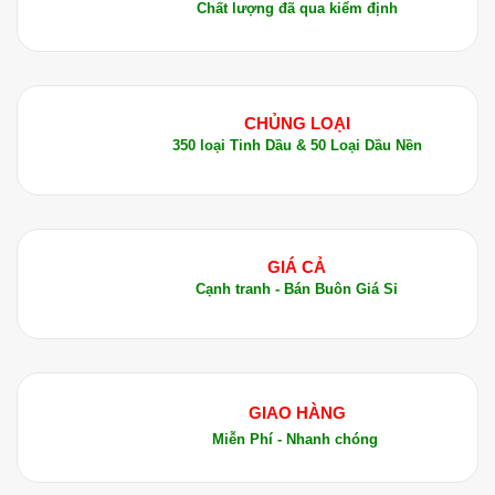
khả năng kháng khuẩn, chống viêm và hỗ trợ
Chất lượng đã qua kiểm định
hệ hô hấp.
Kết hợp với tinh dầu oải hương
: Mang đến
hiệu quả thư giãn tuyệt vời, giúp giảm stress và
cải thiện chất lượng giấc ngủ.
CHỦNG LOẠI
350 loại Tinh Dầu & 50 Loại Dầu Nền
Kết hợp với tinh dầu bạc hà
: Giúp tăng
cường khả năng thông mũi, giảm nghẹt mũi và
hỗ trợ hệ hô hấp.
Hướng Dẫn Sử Dụng Tinh Dầu Bạch Đàn Chanh
GIÁ CẢ
Cạnh tranh - Bán Buôn Giá Sỉ
Để sử dụng Tinh Dầu Bạch Đàn Chanh một cách
hiệu quả và an toàn, bạn cần tuân thủ các hướng
dẫn sau:
1.
Dùng Trong Hương Xông hoặc Máy
GIAO HÀNG
Khuếch Tán
Miễn Phí - Nhanh chóng
Nhỏ từ 5-8 giọt tinh dầu vào máy khuếch tán