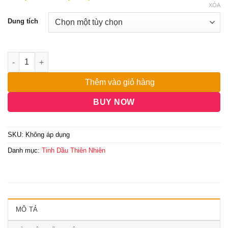
giá:
đánh giá
XÓA
từ
Dung tích
230,000₫
đến
6,500,000₫
Thêm vào giỏ hàng
BUY NOW
SKU:
Không áp dụng
Danh mục:
Tinh Dầu Thiên Nhiên
MÔ TẢ