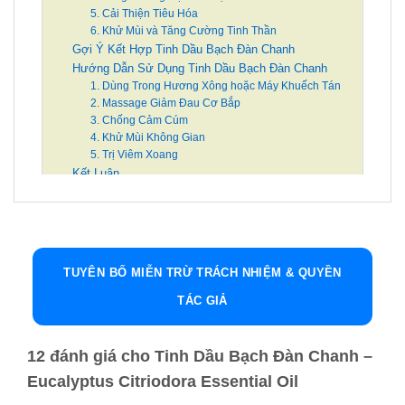
5. Cải Thiện Tiêu Hóa
6. Khử Mùi và Tăng Cường Tinh Thần
Gợi Ý Kết Hợp Tinh Dầu Bạch Đàn Chanh
Hướng Dẫn Sử Dụng Tinh Dầu Bạch Đàn Chanh
1. Dùng Trong Hương Xông hoặc Máy Khuếch Tán
2. Massage Giảm Đau Cơ Bắp
3. Chống Cảm Cúm
4. Khử Mùi Không Gian
5. Trị Viêm Xoang
Kết Luận
Tinh Dầu Bạch Đàn Chanh – Eucalyptus
Citriodora Essential Oil
Giới thiệu về Tinh Dầu Bạch Đàn Chanh
TUYÊN BỐ MIỄN TRỪ TRÁCH NHIỆM & QUYỀN
Tinh Dầu Bạch Đàn Chanh, hay còn gọi là
TÁC GIẢ
Eucalyptus Citriodora Essential Oil, là một loại
tinh dầu tự nhiên có nguồn gốc từ lá của cây Bạch
12 đánh giá cho
Tinh Dầu Bạch Đàn Chanh –
Đàn Chanh (Eucalyptus Citriodora), một loài cây
Eucalyptus Citriodora Essential Oil
thuộc họ Sim – Myrtaceae.