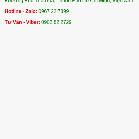
Phường Phú Thọ Hoà, Thành Phố Hồ Chí Minh, Việt Nam
Hotline - Zalo:
0967 22 7899
Tư Vấn - Viber:
0902 82 2729