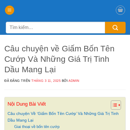
Chuyển
đến
nội
Tìm
dung
kiếm:
Câu chuyện về Giấm Bốn Tên
Cướp Và Những Giá Trị Tinh
Dầu Mang Lại
ĐÃ ĐĂNG TRÊN
THÁNG 3 11, 2025
BỞI
ADMIN
Nội Dung Bài Viết
Câu chuyện Về ‘Giấm Bốn Tên Cướp’ Và Những Giá Trị Tinh
Dầu Mang Lại
Giai thoại về bốn tên cướp