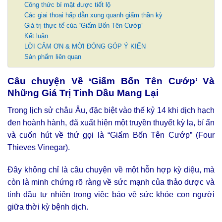
Công thức bí mật được tiết lộ
Các giai thoại hấp dẫn xung quanh giấm thần kỳ
Giá trị thực tế của “Giấm Bốn Tên Cướp”
Kết luận
LỜI CẢM ƠN & MỜI ĐÓNG GÓP Ý KIẾN
Sản phẩm liên quan
Câu chuyện Về ‘Giấm Bốn Tên Cướp’ Và
Những Giá Trị Tinh Dầu Mang Lại
Trong lịch sử châu Âu, đặc biệt vào thế kỷ 14 khi dịch hạch
đen hoành hành, đã xuất hiện một truyền thuyết kỳ lạ, bí ẩn
và cuốn hút về thứ gọi là “Giấm Bốn Tên Cướp” (Four
Thieves Vinegar).
Đây không chỉ là câu chuyện về một hỗn hợp kỳ diệu, mà
còn là minh chứng rõ ràng về sức mạnh của thảo dược và
tinh dầu tự nhiên trong việc bảo vệ sức khỏe con người
giữa thời kỳ bệnh dịch.