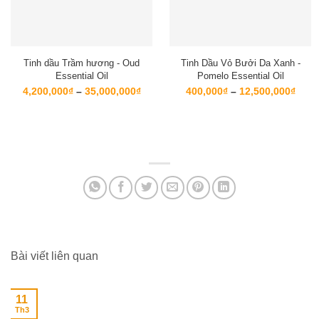
Tinh dầu Trầm hương - Oud
Tinh Dầu Vỏ Bưởi Da Xanh -
Essential Oil
Pomelo Essential Oil
Khoảng
Kho
4,200,000
₫
–
35,000,000
₫
400,000
₫
–
12,500,000
₫
giá:
giá:
từ
từ
4,200,000₫
400,
đến
đến
35,000,000₫
12,5
Bài viết liên quan
11
Th3