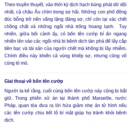
Theo truyền thuyết, vào thời kỳ dịch hạch bùng phát dữ dội
nhất, cả châu Âu chìm trong sợ hãi. Những con phố đông
đúc bỗng trở nên vắng lặng đáng sợ, chỉ còn lại xác chết
chồng chất và những ngôi nhà trống hoang lạnh.
Tuy
nhiên, giữa bối cảnh ấy, có bốn tên cướp bí ẩn ngang
nhiên lẻn vào các ngôi nhà bị bệnh dịch tàn phá để lấy cắp
tiền bạc và tài sản của người chết mà không bị lây nhiễm.
Chính điều này khiến cả vùng khiếp sợ, nhưng cũng vô
cùng tò mò.
Giai thoại về bốn tên cướp
Người ta kể rằng, cuối cùng bốn tên cướp này cũng bị bắt
giữ. Trong phiên xử án tại thành phố Marseille, nước
Pháp, quan tòa đưa ra lời hứa giảm nhẹ án tử hình nếu
các tên cướp chịu tiết lộ bí mật giúp họ tránh khỏi bệnh
dịch.