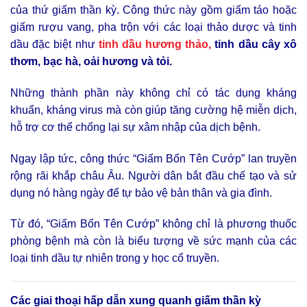
của thứ giấm thần kỳ. Công thức này gồm giấm táo hoặc
giấm rượu vang, pha trộn với các loại thảo dược và tinh
dầu đặc biệt như
tinh dầu hương thảo,
tinh dầu cây xô
thơm, bạc hà, oải hương và tỏi.
Những thành phần này không chỉ có tác dụng kháng
khuẩn, kháng virus mà còn giúp tăng cường hệ miễn dịch,
hỗ trợ cơ thể chống lại sự xâm nhập của dịch bệnh.
Ngay lập tức, công thức “Giấm Bốn Tên Cướp” lan truyền
rộng rãi khắp châu Âu. Người dân bắt đầu chế tạo và sử
dụng nó hàng ngày để tự bảo vệ bản thân và gia đình.
Từ đó, “Giấm Bốn Tên Cướp” không chỉ là phương thuốc
phòng bệnh mà còn là biểu tượng về sức mạnh của các
loại tinh dầu tự nhiên trong y học cổ truyền.
Các giai thoại hấp dẫn xung quanh giấm thần kỳ