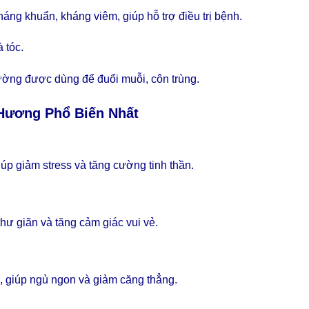
kháng khuẩn, kháng viêm, giúp hỗ trợ điều trị bệnh.
 tóc.
hường được dùng để đuổi muỗi, côn trùng.
 Hương
Phổ Biến Nhất
p giảm stress và tăng cường tinh thần.
ư giãn và tăng cảm giác vui vẻ.
n, giúp ngủ ngon và giảm căng thẳng.