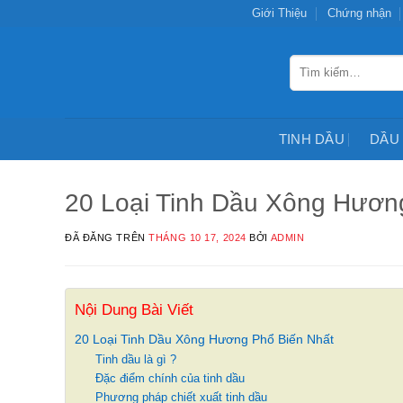
Chuyển
Giới Thiệu
Chứng nhận
đến
nội
Tìm
dung
kiếm:
TINH DẦU
DẦU
20 Loại Tinh Dầu Xông Hươn
ĐÃ ĐĂNG TRÊN
THÁNG 10 17, 2024
BỞI
ADMIN
Nội Dung Bài Viết
20 Loại Tinh Dầu Xông Hương Phổ Biến Nhất
Tinh dầu là gì ?
Đặc điểm chính của tinh dầu
Phương pháp chiết xuất tinh dầu