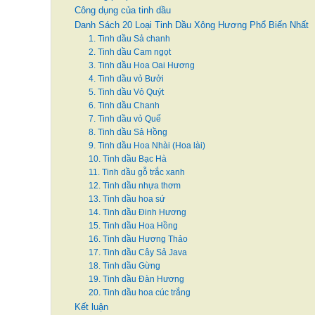
Công dụng của tinh dầu
Danh Sách 20 Loại Tinh Dầu Xông Hương Phổ Biến Nhất
1. Tinh dầu Sả chanh
2. Tinh dầu Cam ngọt
3. Tinh dầu Hoa Oai Hương
4. Tinh dầu vỏ Bưởi
5. Tinh dầu Vỏ Quýt
6. Tinh dầu Chanh
7. Tinh dầu vỏ Quế
8. Tinh dầu Sả Hồng
9. Tinh dầu Hoa Nhài (Hoa lài)
10. Tinh dầu Bạc Hà
11. Tinh dầu gỗ trắc xanh
12. Tinh dầu nhựa thơm
13. Tinh dầu hoa sứ
14. Tinh dầu Đinh Hương
15. Tinh dầu Hoa Hồng
16. Tinh dầu Hương Thảo
17. Tinh dầu Cây Sả Java
18. Tinh dầu Gừng
19. Tinh dầu Đàn Hương
20. Tinh dầu hoa cúc trắng
Kết luận