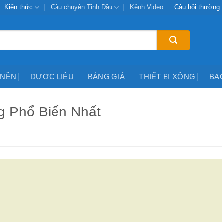
Kiến thức
Câu chuyện Tinh Dầu
Kênh Video
Câu hỏi thường
 NỀN
DƯỢC LIỆU
BẢNG GIÁ
THIẾT BỊ XÔNG
BA
g Phổ Biến Nhất