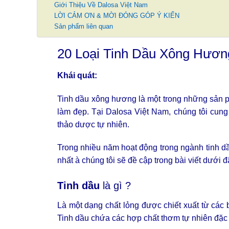
Giới Thiệu Về Dalosa Việt Nam
LỜI CẢM ƠN & MỜI ĐÓNG GÓP Ý KIẾN
Sản phẩm liên quan
20 Loại Tinh Dầu Xông Hươn
Khái quát:
Tinh dầu xông hương là một trong những sản p
làm đẹp. Tại
Dalosa Việt Nam
, chúng tôi cun
thảo dược tự nhiên.
Trong nhiều năm hoạt động trong ngành tinh d
nhất à chúng tôi sẽ đề cập trong bài viết dưới đ
Tinh dầu
là gì ?
Là một dạng chất lỏng được chiết xuất từ các b
Tinh dầu chứa các hợp chất thơm tự nhiên đặc 