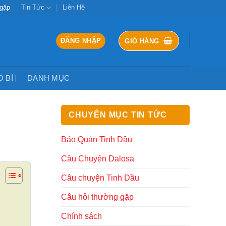
 gặp
Tin Tức
Liên Hệ
ĐĂNG NHẬP
GIỎ HÀNG
O BÌ
DANH MỤC
CHUYÊN MỤC TIN TỨC
Bảo Quản Tinh Dầu
Câu Chuyện Dalosa
Câu chuyện Tinh Dầu
Câu hỏi thường gặp
Chính sách