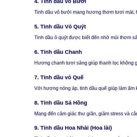
4. Tinh dầu vỏ Bưởi
Tinh dầu vỏ bưởi mang hương thơm tươi mát, hỗ 
5. Tinh dầu Vỏ Quýt
Tinh dầu ỏ quýt được biết đến nhờ mùi thơm sả
6. Tinh dầu Chanh
Hương chanh tươi sảng giúp thanh lọc không gi
7. Tinh dầu vỏ Quế
Với hương nóng áp, tinh dầu quế giúp làm ấm k
8. Tinh dầu Sả Hồng
Mang đến cảm giác thư giãn, giảm stress và cân
9. Tinh dầu Hoa Nhài (Hoa lài)