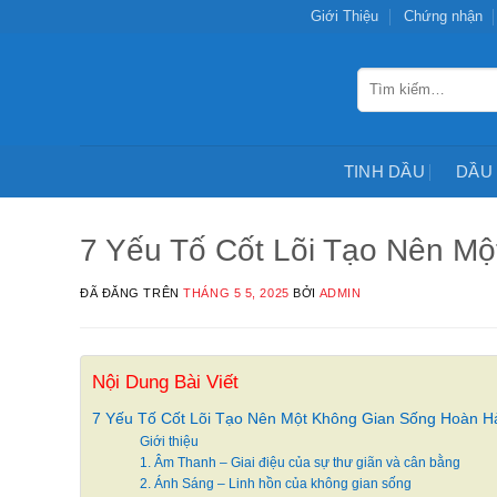
Chuyển
Giới Thiệu
Chứng nhận
đến
nội
Tìm
dung
kiếm:
TINH DẦU
DẦU
7 Yếu Tố Cốt Lõi Tạo Nên M
ĐÃ ĐĂNG TRÊN
THÁNG 5 5, 2025
BỞI
ADMIN
Nội Dung Bài Viết
7 Yếu Tố Cốt Lõi Tạo Nên Một Không Gian Sống Hoàn H
Giới thiệu
1. Âm Thanh – Giai điệu của sự thư giãn và cân bằng
2. Ánh Sáng – Linh hồn của không gian sống