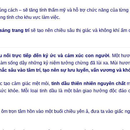
đúng cách – sẽ tăng tính thẩm mỹ và hỗ trợ chức năng của từng
ng tính cho khu vực làm việc.
áng trang trí
sẽ tạo nên chiều sâu thị giác và không khí ấm
ầu nối trực tiếp đến ký ức và cảm xúc con người
. Một hư
i, làm sống dậy những kỷ niệm tưởng chừng đã lùi xa. Mùi hư
hắc sâu vào tâm trí, tạo nên sự lưu luyến, vấn vương và k
c tạo cảm giác mệt mỏi,
tinh dầu thiên nhiên nguyên chất
m
 sức khỏe. Mỗi loại tinh dầu là một bản giao hưởng độc đáo 
 ôm trọn tâm hồn vào một buổi chiều yên ả, đưa ta vào giấc n