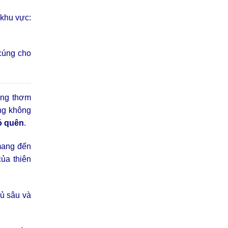
 khu vực:
 cúng cho
ơng thơm
ơng không
hó quên
.
ang đến
của thiên
gủ sâu và