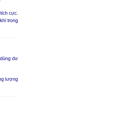
tích cực.
 khí trong
ồ dùng dư
ăng lượng