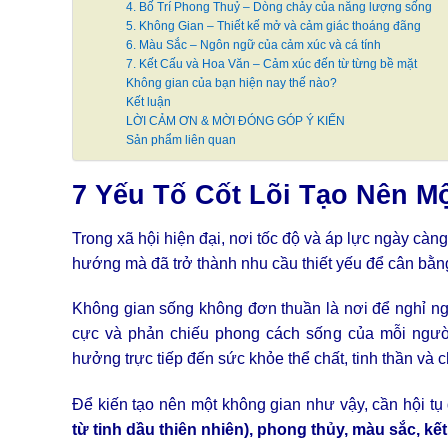
4. Bố Trí Phong Thuỷ – Dòng chảy của năng lượng sống
5. Không Gian – Thiết kế mở và cảm giác thoáng đãng
6. Màu Sắc – Ngôn ngữ của cảm xúc và cá tính
7. Kết Cấu và Hoa Văn – Cảm xúc đến từ từng bề mặt
Không gian của bạn hiện nay thế nào?
Kết luận
LỜI CẢM ƠN & MỜI ĐÓNG GÓP Ý KIẾN
Sản phẩm liên quan
7 Yếu Tố Cốt Lõi Tạo Nên 
Trong xã hội hiện đại, nơi tốc độ và áp lực ngày càn
hướng mà đã trở thành nhu cầu thiết yếu để cân bằn
Không gian sống không đơn thuần là nơi để nghỉ ngơ
cực và phản chiếu phong cách sống của mỗi người
hưởng trực tiếp đến sức khỏe thể chất, tinh thần và 
Để kiến tạo nên một không gian như vậy, cần hội t
từ tinh dầu thiên nhiên), phong thủy, màu sắc, kết