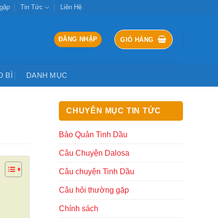
 gặp
Tin Tức
Liên Hệ
ĐĂNG NHẬP
GIỎ HÀNG
O BÌ
DANH MỤC
CHUYÊN MỤC TIN TỨC
Bảo Quản Tinh Dầu
Câu Chuyện Dalosa
Câu chuyện Tinh Dầu
Câu hỏi thường gặp
Chính sách