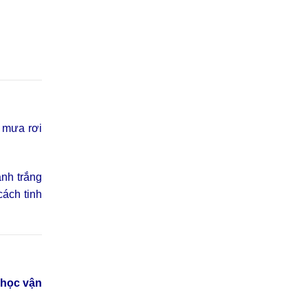
g mưa rơi
anh trắng
ách tinh
 học vận