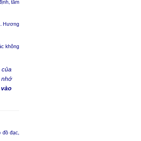
định, tâm
i. Hương
ác không
” của
, nhớ
 vào
 đồ đạc,
.