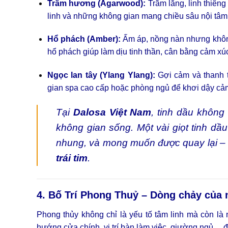
Trầm hương (Agarwood):
Trầm lắng, linh thiêng 
linh và những không gian mang chiều sâu nội tâm
Hổ phách (Amber):
Ấm áp, nồng nàn nhưng không
hổ phách giúp làm dịu tinh thần, cân bằng cảm xú
Ngọc lan tây (Ylang Ylang):
Gợi cảm và thanh t
gian spa cao cấp hoặc phòng ngủ để khơi dậy cảm
Tại
Dalosa Việt Nam
, tinh dầu không
không gian sống. Một vài giọt tinh dầ
nhung, và mong muốn được quay lại – 
trái tim
.
4. Bố Trí Phong Thuỷ – Dòng chảy của
Phong thủy không chỉ là yếu tố tâm linh mà còn là
hướng cửa chính, vị trí bàn làm việc, giường ngủ…