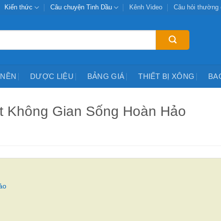
Kiến thức
Câu chuyện Tinh Dầu
Kênh Video
Câu hỏi thường
 NỀN
DƯỢC LIỆU
BẢNG GIÁ
THIẾT BỊ XÔNG
BA
ột Không Gian Sống Hoàn Hảo
ảo