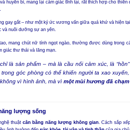
và huyền bí, mang lại cảm giác tĩnh tại, rất thích hợp cho thiền 
.
 gay gắt – như một ký ức vương vấn giữa quá khứ và hiện tạ
c và nuôi dưỡng sự an yên.
ao, mang chút nữ tính ngọt ngào, thường được dùng trong c
 giác thư thái và lãng mạn.
 chỉ là sản phẩm – mà là cầu nối cảm xúc, là “hồn
u trong góc phòng có thể khiến người ta xao xuyến
không vì hình ảnh, mà vì
một mùi hương đã chạm
 năng lượng sống
 nghệ thuật
cân bằng năng lượng không gian
. Cách sắp xếp
 đều ảnh hưởng đến
sức khỏe, tài vận và tinh thần
của gia chủ