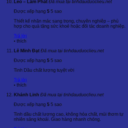
Leo – Lâm Phát
Đã mua tại tinhdauduoclieu.net
chi tiết.
ISO 22000:2005:
Hệ thống quản lý an toàn thực phẩm.
Được xếp hạng
5
5 sao
Kosher:
Theo tiêu chuẩn của người Do Thái.
Good Manufacturing Practices (GMP):
Hướng dẫn
Thiết kế nhãn mác sang trọng, chuyên nghiệp – phù
thực hành sản xuất tốt.
hợp cho quà tặng sức khoẻ hoặc đối tác doanh nghiệp.
3.4 Quy Cách Đóng Gói Và Định Dạng Sản Phẩm
Trả lời
•
thích
Tinh dầu Dầu Giun được đóng gói theo nhiều quy cách khác
Lê Minh Đạt
Đã mua tại tinhdauduoclieu.net
nhau, phù hợp với nhu cầu sử dụng của từng đối tượng
khách hàng:
Được xếp hạng
5
5 sao
Bán lẻ:
Chai thủy tinh với dung tích 100 ml, 500 ml, và
Tinh Dầu chất lượng tuyệt vời
1000 ml.
Bán sỉ:
Sản phẩm có thể được đóng gói dưới dạng
Trả lời
can, bình 5 lít, 10 lít, hoặc các dạng đóng gói khối
•
thích
lượng lớn như 20 kg, 25 kg.
Khánh Linh
Đã mua tại tinhdauduoclieu.net
Lưu ý, các đơn vị nhỏ như 5 ml, 10 ml, 20 ml, 30 ml, 50 ml
không được bán lẻ nhằm đảm bảo chất lượng và hiệu quả
Được xếp hạng
5
5 sao
sử dụng của tinh dầu.
Tinh dầu chất lượng cao, không hóa chất, mùi thơm tự
nhiên sảng khoái. Giao hàng nhanh chóng.
4. Công Dụng Và Lợi Ích Vượt Trội Của Tinh Dầu