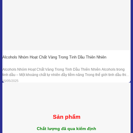
Alcohols Nhóm Hoạt Chất Vàng Trong Tinh Dầu Thiên Nhiên
Alcohols Nhóm Hoạt Chất Vàng Trong Tinh Dầu Thiên Nhiên Alcohols trong
tinh dầu – Một khoáng chất tự nhiên đầy tiềm năng Trong thế giới tinh dầu thiên
nhiên, mỗi giọt nhỏ bé lại ẩn chứa hàng trăm hợp chất hóa học với công dụng
15/05/2025
trị liệu riêng biệt. Trong số đó, nhóm Alcohols
Sản phẩm
Chất lượng đã qua kiểm định