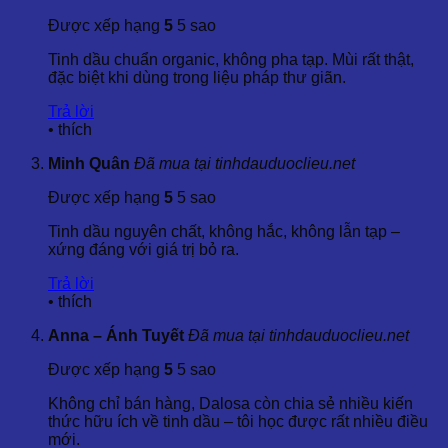
Được xếp hạng
5
5 sao
Quả của cây được bao bọc khít bên trong đài hoa, với hình
dạng đặc biệt xoay quanh lớp nhựa mềm, giúp bảo vệ hạt và
Tinh dầu chuẩn organic, không pha tạp. Mùi rất thật,
giữ được hương thơm tự nhiên.
đặc biệt khi dùng trong liệu pháp thư giãn.
Chính nhờ hương thơm và thành phần dễ bay hơi mà khi
Trả lời
cây được làm khô, tinh dầu được thu được với hàm lượng
•
thích
cao, góp phần vào việc ứng dụng trong y học cổ truyền và
sản xuất mỹ phẩm hiện đại.
Minh Quân
Đã mua tại tinhdauduoclieu.net
2.3 Phân Bố Địa Lý Và Ứng Dụng Truyền Thống
Được xếp hạng
5
5 sao
Ban đầu, cây Dầu Giun là loài bản địa của vùng Trung Mỹ,
Tinh dầu nguyên chất, không hắc, không lẫn tạp –
Nam Mỹ và miền nam México. Tuy nhiên, với khả năng thích
xứng đáng với giá trị bỏ ra.
nghi tốt với điều kiện khí hậu ấm áp, loài cây này đã lan rộng
và được trồng phổ biến ở các khu vực nhiệt đới, trong đó có
Trả lời
Việt Nam.
•
thích
Ở Việt Nam, cây thường gặp ở các vùng như Hà Nội, Đà Lạt
Anna – Ánh Tuyết
Đã mua tại tinhdauduoclieu.net
và khu vực đồng bằng, trung du.
Được xếp hạng
5
5 sao
Người xưa đã sử dụng lá và các bộ phận của cây để làm trà,
Không chỉ bán hàng, Dalosa còn chia sẻ nhiều kiến
giúp hỗ trợ tiêu hóa, chữa bệnh hen suyễn, và đặc biệt là trị
thức hữu ích về tinh dầu – tôi học được rất nhiều điều
các bệnh liên quan đến ký sinh trùng trong đường ruột.
mới.