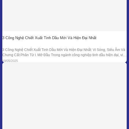
3 Công Nghệ Chiết Xuất Tinh Dầu Mới Và Hiện Đại Nhất
3 Công Nghệ Chiết Xuất Tinh Dầu Mới Và Hiện Đại Nhất: Vi Sóng, Siêu Âm Và
Chưng Cất Phân Tử I. Mở Đầu Trong ngành công nghiệp tinh dầu hiện đại, việc
tối ưu hóa hiệu suất chiết xuất, giữ nguyên hương thơm và hoạt chất trị liệu là
19/05/2025
mục tiêu hàng đầu. Bên