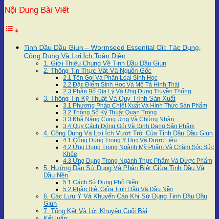
Nội Dung Bài Viết
Tinh Dầu Dầu Giun – Wormseed Essential Oil: Tác Dụng,
Công Dụng Và Lợi Ích Toàn Diện
1. Giới Thiệu Chung Về Tinh Dầu Dầu Giun
2. Thông Tin Thực Vật Và Nguồn Gốc
2.1 Tên Gọi Và Phân Loại Sinh Học
2.2 Đặc Điểm Sinh Học Và Mô Tả Hình Thái
2.3 Phân Bố Địa Lý Và Ứng Dụng Truyền Thống
3. Thông Tin Kỹ Thuật Và Quy Trình Sản Xuất
3.1 Phương Pháp Chiết Xuất Và Hình Thức Sản Phẩm
3.2 Thông Số Kỹ Thuật Quan Trọng
3.3 Khả Năng Cung Ứng Và Chứng Nhận
3.4 Quy Cách Đóng Gói Và Định Dạng Sản Phẩm
4. Công Dụng Và Lợi Ích Vượt Trội Của Tinh Dầu Dầu Giun
4.1 Công Dụng Trong Y Học Và Dược Liệu
4.2 Ứng Dụng Trong Ngành Mỹ Phẩm Và Chăm Sóc Sức
Khỏe
4.3 Ứng Dụng Trong Ngành Thực Phẩm Và Dược Phẩm
5. Hướng Dẫn Sử Dụng Và Phân Biệt Giữa Tinh Dầu Và
Dầu Nền
5.1 Cách Sử Dụng Phổ Biến
5.2 Phân Biệt Giữa Tinh Dầu Và Dầu Nền
6. Các Lưu Ý Và Khuyến Cáo Khi Sử Dụng Tinh Dầu Dầu
Giun
7. Tổng Kết Và Lời Khuyên Cuối Bài
Kết luận: