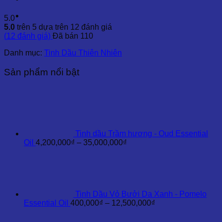
5.0
5.0
trên 5 dựa trên
12
đánh giá
(
12
đánh giá)
Đã bán
110
Danh mục:
Tinh Dầu Thiên Nhiên
Sản phẩm nổi bật
Tinh dầu Trầm hương - Oud Essential
Khoảng
Oil
4,200,000
₫
–
35,000,000
₫
giá:
từ
4,200,000₫
đến
35,000,000₫
Tinh Dầu Vỏ Bưởi Da Xanh - Pomelo
Khoảng
Essential Oil
400,000
₫
–
12,500,000
₫
giá:
từ