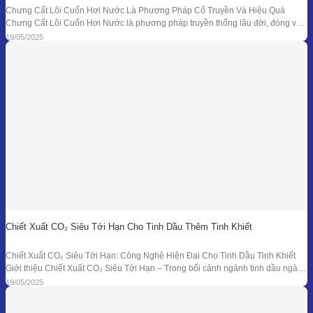
Chưng Cất Lôi Cuốn Hơi Nước Là Phương Pháp Cổ Truyền Và Hiệu Quả
Chưng Cất Lôi Cuốn Hơi Nước là phương pháp truyền thống lâu đời, đóng vai
trò nền tảng trong ngành chiết xuất tinh dầu thiên nhiên. Từ những nồi đồng thủ
19/05/2025
công ở các làng nghề cho đến hệ thống chưng
Chiết Xuất CO₂ Siêu Tới Hạn Cho Tinh Dầu Thêm Tinh Khiết
Chiết Xuất CO₂ Siêu Tới Hạn: Công Nghệ Hiện Đại Cho Tinh Dầu Tinh Khiết
Giới thiệu Chiết Xuất CO₂ Siêu Tới Hạn – Trong bối cảnh ngành tinh dầu ngày
càng đồi hỏi cao về độ tinh khiết, tính an toàn và hiệu quả sinh học, phương
19/05/2025
pháp chiết xuất bằng CO₂ siêu tới