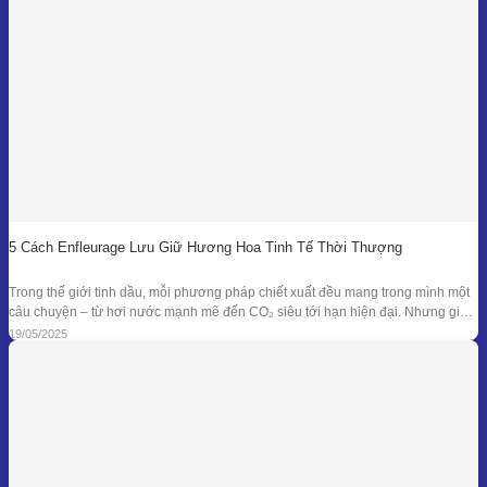
5 Cách Enfleurage Lưu Giữ Hương Hoa Tinh Tế Thời Thượng
Trong thế giới tinh dầu, mỗi phương pháp chiết xuất đều mang trong mình một
câu chuyện – từ hơi nước mạnh mẽ đến CO₂ siêu tới hạn hiện đại. Nhưng giữa
dòng chảy công nghệ ấy, enfleurage – một kỹ thuật cổ xưa và tinh tế – vẫn tồn
19/05/2025
tại như một biểu tượng