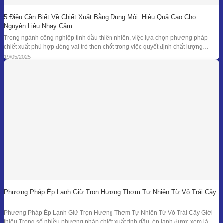
5 Điều Cần Biết Về Chiết Xuất Bằng Dung Môi: Hiệu Quả Cao Cho
Nguyên Liệu Nhạy Cảm
Trong ngành công nghiệp tinh dầu thiên nhiên, việc lựa chọn phương pháp
chiết xuất phù hợp đóng vai trò then chốt trong việc quyết định chất lượng
thành phẩm – đặc biệt là đối với những loại nguyên liệu cao cấp và nhạy cảm.
19/05/2025
Khi các phương pháp truyền thống như chưng cất lôi
Phương Pháp Ép Lạnh Giữ Trọn Hương Thơm Tự Nhiên Từ Vỏ Trái Cây
Phương Pháp Ép Lạnh Giữ Trọn Hương Thơm Tự Nhiên Từ Vỏ Trái Cây Giới
thiệu Trong số nhiều phương pháp chiết xuất tinh dầu, ép lạnh được xem là