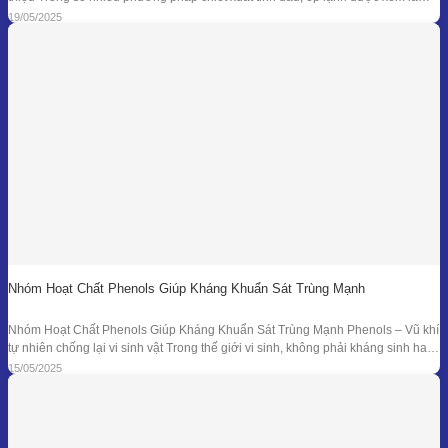
một trong những kỹ thuật đối với nguyên liệu đặc thù – đặc biệt là vỏ các loại
19/05/2025
quả có mùi hương tươi mát như
Nhóm Hoạt Chất Phenols Giúp Kháng Khuẩn Sát Trùng Mạnh
Nhóm Hoạt Chất Phenols Giúp Kháng Khuẩn Sát Trùng Mạnh Phenols – Vũ khí
tự nhiên chống lại vi sinh vật Trong thế giới vi sinh, không phải kháng sinh hay
hóa chất tổng hợp mới là “anh hùng” duy nhất. Từ hàng ngàn năm trước, các
15/05/2025
nền y học cổ đại đã sử dụng tinh dầu