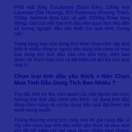
Phải mất 50kg Eucalyptus (Bạch Đàn), 136kg hoa
Lavender (Oải Hương), 455 Rosemary (Hương Thảo),
910kg Jasmine (hoa Lài) và gần 2000kg Rose (hoa
Hồng). Giá của mỗi loại tinh dầu liên quan trực tiếp đến
số lượng nguyên liệu cần thiết cho quá trình chưng
cất./
Trong hàng loại size dung tích khác nhau như vậy phổ
biến ở nhiều công ty, người tiêu dùng nên chọn và mua
loại dung tích tinh dầu nào cho phù hợp, đảm bảo
được sở thích chọn mùi và tiết kiệm chi phí khi chọ size
hợp lý.
Chọn loại tinh dầu yêu thích > Nên Chọn
Mua Tinh Dầu Dung Tích Bao Nhiêu ?
Tùy đặc tính cơ địa, cảm quan của mỗi người mà chọn
những loại tinh dầu mình yêu thích, sử dụng tinh dầu
đúng chức năng và có tác dụng hiệu quả đạt được mà
mình mong muốn.
Thông thường dung tích càng nhỏ thì giá càng đắt, vì
vậy nên chọn loại tinh dầu mình yêu thích và mua size
lớn để tiết kiệm chi phí mua được nhiều hơn những