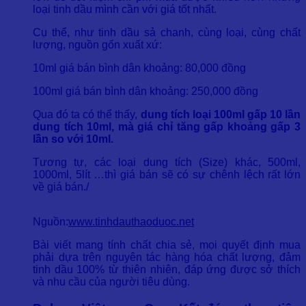
loại tinh dầu mình cần với giá tốt nhất.
Cụ thể, như tinh dầu sả chanh, cùng loại, cùng chất
lượng, nguồn gốn xuất xứ:
10ml giá bán bình dân khoảng: 80,000 đồng
100ml giá bán bình dân khoảng: 250,000 đồng
Qua đó ta có thể thấy,
dung tích loại 100ml gấp 10 lần
dung tích 10ml, mà giá chỉ tăng gấp khoảng gấp 3
lần so với 10ml.
Tương tự, các loại dung tích (Size) khác, 500ml,
1000ml, 5lít …thì giá bán sẽ có sự chênh lệch rất lớn
về giá bán./
Nguồn:
www.tinhdauthaoduoc.net
Bài viết mang tính chất chia sẻ, mọi quyết định mua
phải dựa trên nguyên tác hàng hóa chất lượng, đảm
tinh dầu 100% từ thiên nhiên, đáp ứng được sở thích
và nhu cầu của người tiêu dùng.