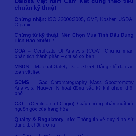
Dalosa Việt nam Cam Kết đúng theo tiêu
chuẩn kỹ thuật
Chứng nhận:
ISO 22000:2005, GMP, Kosher, USDA,
Organic
Chứng từ kỹ thuật:
Nên Chọn Mua Tinh Dầu Dung
Tích Bao Nhiêu ?
COA –
Certificate Of Analysis (COA): Chứng nhận
phân tích thành phần – chỉ số cơ bản
MSDS –
Material Safety Data Sheet: Bảng chỉ dẫn an
toàn vật liệu
GCMS –
Gas Chromatography Mass Spectrometry
Analysis
:
Nguyên lý hoạt động sắc ký khí ghép khối
phổ
C/O
– (Certificate of Origin): Giấy chứng nhận xuất xứ
nguồn gốc của hàng hóa
Quality & Regulatory Info:
Thông tin về quy định sử
dụng & chất lượng