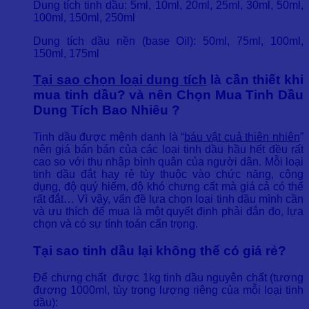
Dung tích tinh dầu: 5ml, 10ml, 20ml, 25ml, 30ml, 50ml,
100ml, 150ml, 250ml
Dung tích dầu nền (base Oil): 50ml, 75ml, 100ml,
150ml, 175ml
Tại sao chọn loại dung tích
là cần thiết khi
mua tinh dầu? và nên Chọn Mua Tinh Dầu
Dung Tích Bao Nhiêu ?
Tinh dầu được mệnh danh là “
báu vật cuả thiên nhiên
”
nên giá bán bán của các loại tinh dầu hầu hết đều rất
cao so với thu nhập bình quân của người dân. Mỗi loại
tinh dầu đắt hay rẻ tùy thuộc vào chức năng, công
dụng, độ quý hiếm, độ khó chưng cất mà giá cả có thể
rất đắt… Vì vậy, vấn đề lựa chọn loại tinh dầu mình cần
và ưu thích để mua là một quyết định phải đắn đo, lựa
chọn và có sự tính toán cẩn trọng.
Tại sao tinh dầu lại không thể có giá rẻ?
Để chưng chất được 1kg tinh dầu nguyên chất (tương
đương 1000ml, tùy trọng lượng riêng của mỗi loại tinh
dầu):