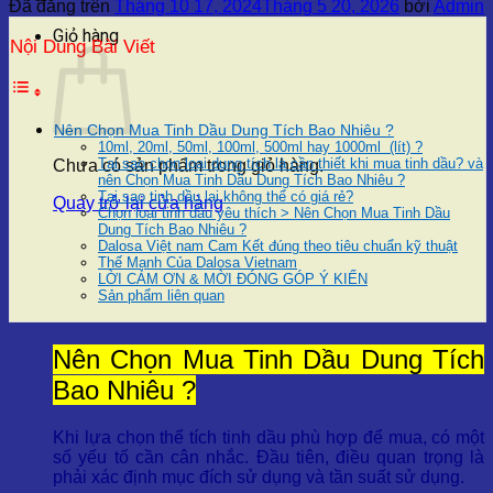
Đã đăng trên
Tháng 10 17, 2024
Tháng 5 20, 2026
bởi
Admin
Giỏ hàng
Nội Dung Bài Viết
Nên Chọn Mua Tinh Dầu Dung Tích Bao Nhiêu ?
10ml, 20ml, 50ml, 100ml, 500ml hay 1000ml (lít) ?
Tại sao chọn loại dung tích là cần thiết khi mua tinh dầu? và
Chưa có sản phẩm trong giỏ hàng.
nên Chọn Mua Tinh Dầu Dung Tích Bao Nhiêu ?
Tại sao tinh dầu lại không thể có giá rẻ?
Quay trở lại cửa hàng
Chọn loại tinh dầu yêu thích > Nên Chọn Mua Tinh Dầu
Dung Tích Bao Nhiêu ?
Dalosa Việt nam Cam Kết đúng theo tiêu chuẩn kỹ thuật
Thế Mạnh Của Dalosa Vietnam
LỜI CẢM ƠN & MỜI ĐÓNG GÓP Ý KIẾN
Sản phẩm liên quan
Nên Chọn Mua Tinh Dầu Dung Tích
Bao Nhiêu ?
Khi lựa chọn thể tích tinh dầu phù hợp để mua, có một
số yếu tố cần cân nhắc. Đầu tiên, điều quan trọng là
phải xác định mục đích sử dụng và tần suất sử dụng.