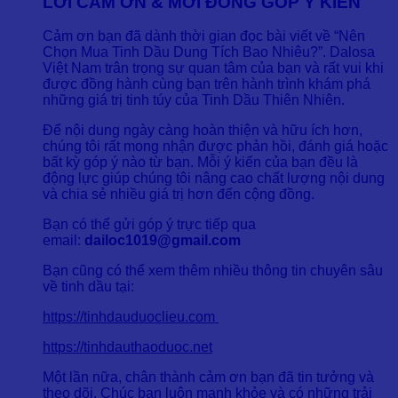
LỜI CẢM ƠN & MỜI ĐÓNG GÓP Ý KIẾN
Cảm ơn bạn đã dành thời gian đọc bài viết về “Nên
Chọn Mua Tinh Dầu Dung Tích Bao Nhiêu?”. Dalosa
Việt Nam trân trọng sự quan tâm của bạn và rất vui khi
được đồng hành cùng bạn trên hành trình khám phá
những giá trị tinh túy của Tinh Dầu Thiên Nhiên.
Để nội dung ngày càng hoàn thiện và hữu ích hơn,
chúng tôi rất mong nhận được phản hồi, đánh giá hoặc
bất kỳ góp ý nào từ bạn. Mỗi ý kiến của bạn đều là
động lực giúp chúng tôi nâng cao chất lượng nội dung
và chia sẻ nhiều giá trị hơn đến cộng đồng.
Bạn có thể gửi góp ý trực tiếp qua
email:
dailoc1019@gmail.com
Bạn cũng có thể xem thêm nhiều thông tin chuyên sâu
về tinh dầu tại:
https://tinhdauduoclieu.com
https://tinhdauthaoduoc.net
Một lần nữa, chân thành cảm ơn bạn đã tin tưởng và
theo dõi. Chúc bạn luôn mạnh khỏe và có những trải