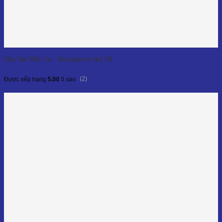
Dầu Hạt Mắc Ca - Macadamia Nut Oil
(2)
Được xếp hạng
5.00
5 sao