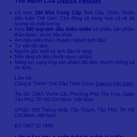
Thế Mạnh Của
Dalosa Vietnam
Có hơn
100 Nhà Cung Cấp
Tinh Dầu Thiên Nhiên
trên toàn Thế Giới: Chủ động về hàng hoá cả về số
lượng và chất lượng
Hơn
300 loại tinh dầu thiên nhiên
và nhiều sản phẩm
thảo dược, dược liệu khác
Am hiểu kiến thức chuyên ngành tinh dầu;
Tư vấn tận tâm;
Nguồn gốc xuất xứ tinh dầu rõ ràng;
Nền tảng và tiêu chuẩn dược phẩm;
Năng lực cung ứng sản phẩm dồi dào, nhanh chóng và
ổn định; …
Liên hệ:
Công ty TNHH Tinh Dầu Thảo Dược
Dalosa Việt Nam
Trụ sở: 234/1 Vườn Lài, Phường Phú Thọ Hoà, Quận
Tân Phú, TP. Hồ Chí Minh, Việt Nam
VPGD: 265 Thống Nhất, Tân Thành, Tân Phú, TP. Hồ
Chí Minh, việt Nam
ĐT: 0967 22 7899