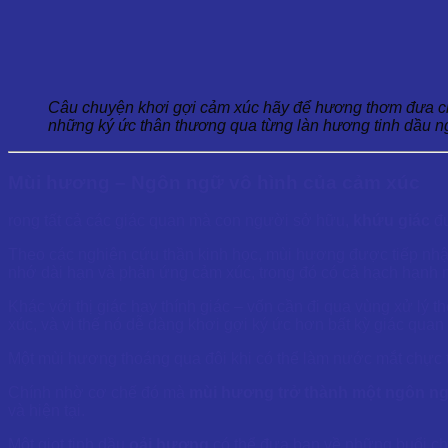
Câu chuyện khơi gợi cảm xúc hãy để hương thơm đưa chú
những ký ức thân thương qua từng làn hương tinh dầu n
Mùi hương – Ngôn ngữ vô hình của cảm xúc
rong tất cả các giác quan mà con người sở hữu,
khứu giác
đư
Theo các nghiên cứu thần kinh học, mùi hương được tiếp nhận
nhớ dài hạn và phản ứng cảm xúc, trong đó có cả hạch hạnh n
Khác với thị giác hay thính giác – vốn cần đi qua vùng xử lý t
xúc, và vì thế nó dễ dàng khơi gợi ký ức hơn bất kỳ giác quan
Một mùi hương thoáng qua đôi khi có thể làm nước mắt chực trà
Chính nhờ cơ chế đó mà
mùi hương trở thành một ngôn ng
và hiện tại.
Một giọt tinh dầu
oải hương
có thể đưa bạn về những buổi chi