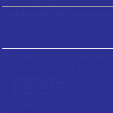
Khả năng thích ứng và biến hóa kỳ diệu của m
Điều kỳ diệu nhất của hương thơm tự nhiên là khả năng tư
dầu hoa nhài, nhưng mỗi người lại có thể cảm nhận khác nha
Mùi hương không có công thức chung. Nó phản ánh cá tính, cả
đàn hương, người năng động lại bị thu hút bởi mùi hương tươ
“Hương thầm” – Khi mùi hương thay lời muốn 
Ca khúc
Hương Thầm
do nhạc sĩ Vũ Hoàng phổ nhạc từ thơ 
sáng và ký ức tuổi học trò.
“Nào ai đã một lần dám nói
Hương bưởi thơm cho lòng bối rối
Cô bé như chùm hoa lặng lẽ
Nhờ hương thơm nói hộ tình yêu”
Đoạn thơ gợi lên hình ảnh cô bé tuổi mới lớn, e ấp mối tìn
thành lời tỏ tình dịu dàng và bền lâu nhất
.