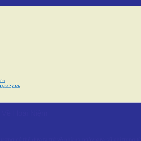
iên
u giữ ký ức
 Về Hoài Niệm
ương có thể đưa ta trở về những ngày xưa cũ chỉ trong tí