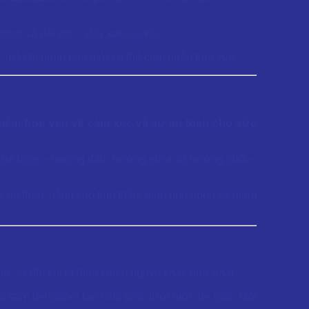
n thực và đôi khi… đầy xao xuyến.
 – mà chỉ riêng bạn mới có thể cảm nhận trọn vẹn.
nghiệm trọn vẹn về cảm xúc và sự an toàn cho sức
g ba tầng – hương đầu, hương giữa và hương cuối –
an thần, nâng cao tinh thần, giúp ngủ ngon và giảm
hìn, và đôi khi là điều khiến người khác nhớ nhất.
ầu cam bergamot tạo cảm giác tươi mới, dễ gần. Một