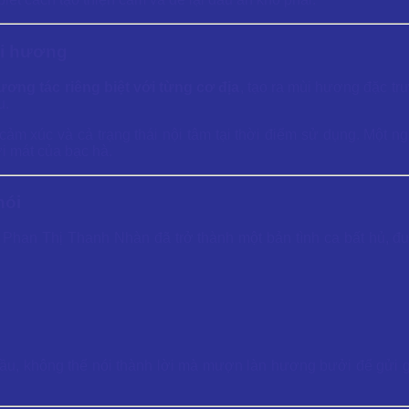
ùi hương
ơng tác riêng biệt với từng cơ địa
, tạo ra mùi hương đặc trư
u.
m xúc và cả trạng thái nội tâm tại thời điểm sử dụng. Một ng
i mát của bạc hà.
nói
Phan Thị Thanh Nhàn đã trở thành một bản tình ca bất hủ, đư
h đầu, không thể nói thành lời mà mượn làn hương bưởi để gửi