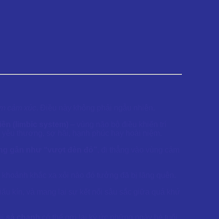
tim cảm xúc
. Điều này không phải ngẫu nhiên.
iền (limbic system)
– vùng não bộ điều khiển trí
c yêu thương, sợ hãi, hạnh phúc hay hoài niệm.
ng gần như “vượt đèn đỏ”
, đi thẳng vào vùng cảm
ột khoảnh khắc xa xôi nào đó tưởng đã bị lãng quên.
giấu kín, và mang lại sự kết nối sâu sắc giữa quá khứ
ùi
sả chanh
có thể gợi lại ký ức những ngày hè tuổi