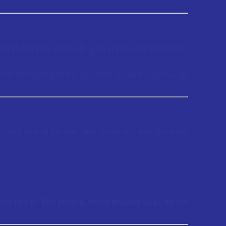
ng không trộn lẫn. Đó là lý do vì sao cùng một lọ tinh
ười hướng nội có thể yêu thích sự trầm lặng của gỗ
a mùi hương lên tầm biểu tượng của tình yêu trong
 gắm tâm tư.
Mùi hương, trong khoảnh khắc ấy, trở