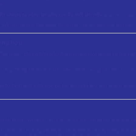
ao.
p chúng ta sống lại cảm xúc ấy một lần nữa
, trọn vẹn, châ
iên, mỗi giọt hương đều chứa đựng một câu chuyện, một linh hồn
tổng hợp
 Tuy nhiên,
chỉ có tinh dầu thiên nhiên mới mang lại trải 
 ứng. Trong khi đó, tinh dầu thiên nhiên mang cấu trúc hươn
 tử hoạt tính sinh học có tác dụng trị liệu
như kháng khuẩn, 
t
danh thiếp” vô hình
. Nó đi trước lời nói, lưu lại lâu hơn ánh n
đầu nhìn lại. Hương phong lữ mang đến sự sang trọng, tinh d
ết cách tạo thiện cảm và để lại dấu ấn khó phai.