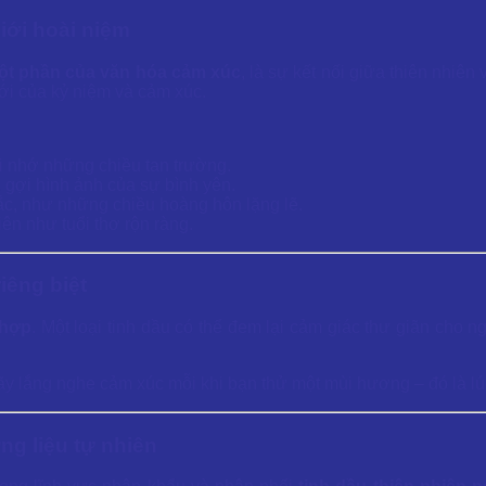
iới hoài niệm
 một phần của văn hóa cảm xúc
, là sự kết nối giữa thiên nhiên
ới của kỷ niệm và cảm xúc.
ợi nhớ những chiều tan trường.
 gợi hình ảnh của sự bình yên.
ắc, như những chiều hoàng hôn lặng lẽ.
ên như tuổi thơ rộn ràng.
iêng biệt
 hợp
. Một loại tinh dầu có thể đem lại cảm giác thư giãn cho 
ãy lắng nghe cảm xúc mỗi khi bạn thử một mùi hương – đó là lúc
ng liệu tự nhiên