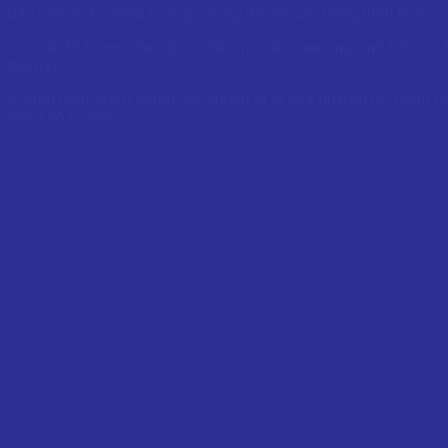
dậy những kỷ niệm tưởng chừng đã vùi sâu trong tiềm thức.
Có thể đó là mùi hoa bưởi trên mái tóc mẹ, mùi mồ hôi lẫ
trường.
Không phải ngẫu nhiên mà người ta ví mùi hương là “ngôn n
miền hoài niệm.