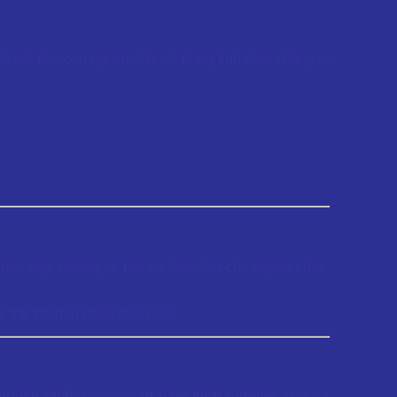
 và nội tâm con người. Khi sử dụng tinh dầu, chúng ta
người này, nhưng lại tạo sự khó chịu cho người khác.
 trái tim bạn đang chọn lựa.