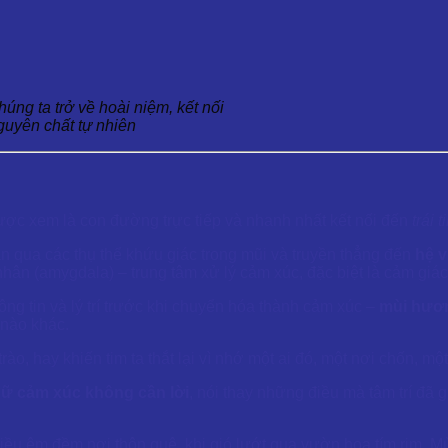
ng ta trở về hoài niệm, kết nối
guyên chất tự nhiên
ợc xem là con đường trực tiếp và nhanh nhất kết nối đến
trái 
 qua các thụ thể khứu giác trong mũi và truyền thẳng đến
hệ v
hân (amygdala) – trung tâm xử lý cảm xúc, đặc biệt là cảm giá
hông tin và lý trí trước khi chuyển hóa thành cảm xúc –
mùi hươ
 nào khác.
o, hay khiến tim ta thắt lại vì nhớ một ai đó, một nơi chốn, m
ữ cảm xúc không cần lời
, nói thay những điều mà tâm trí đã 
ều êm đềm nơi thôn quê, khi gió lướt qua vườn hoa tím rịm. M