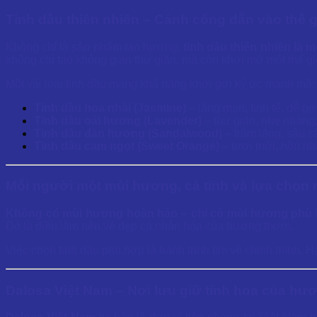
Tinh dầu thiên nhiên – Cánh cổng dẫn vào thế g
Không chỉ là sản phẩm tạo hương,
tinh dầu thiên nhiên là
không chỉ tạo không gian thư giãn, mà còn khơi mở một thế gi
Một vài loại tinh dầu mang khả năng khơi gợi ký ức mạnh mẽ:
Tinh dầu hoa nhài (Jasmine)
– lãng mạn, tinh tế, dễ g
Tinh dầu oải hương (Lavender)
– thư giãn, nhẹ nhàng,
Tinh dầu đàn hương (Sandalwood)
– trầm lắng, sâu s
Tinh dầu cam ngọt (Sweet Orange)
– tươi mới, hồn nhi
Mỗi người một mùi hương, cá tính và lựa chọn r
Không có mùi hương hoàn hảo – chỉ có mùi hương phù
Đó là điều làm nên vẻ đẹp cá nhân hóa của hương thơm.
Việc chọn tinh dầu phù hợp là hành trình tìm về chính mình. H
Dalosa Việt Nam – Nơi lưu giữ tinh hoa của hươ