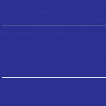
thơ, nơi mái hiên nhà ngập tràn tiếng ve và nắng vàng hanh h
Mùi hương không chỉ giúp chúng ta nhớ – mà còn cho phé
Đó chính là lý do vì sao trong thế giới của tinh dầu thiên nh
Mùi hương tự nhiên – Ưu việt hơn hẳn hương 
Hiện nay, thị trường tràn ngập các loại hương liệu nhân tạo.
khỏe
.
Hương tổng hợp thường có mùi nồng, đơn sắc và dễ gây kích
tạo nên một bản giao hưởng tự nhiên, mềm mại và quyến rũ.
Không chỉ dừng lại ở mùi hương,
tinh dầu còn chứa các phân
stress.
Mùi hương – Ấn tượng đầu tiên và sâu sắc nhấ
Trong bất kỳ cuộc gặp gỡ nào,
mùi hương luôn là một “tấm 
Chỉ một làn hương nhẹ lướt qua cũng đủ khiến ai đó ngoái 
người biết chọn hương thơm phù hợp với bản thân, là người bi