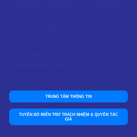
bất kỳ góp ý nào từ bạn. Mỗi ý kiến của bạn đều là
động lực giúp chúng tôi nâng cao chất lượng nội dung
và chia sẻ nhiều giá trị hơn đến cộng đồng.
Bạn có thể gửi góp ý trực tiếp qua
email:
dailoc1019@gmail.com
Bạn cũng có thể xem thêm nhiều thông tin chuyên sâu
về tinh dầu tại:
https://tinhdauduoclieu.com
https://tinhdauthaoduoc.net
Một lần nữa, chân thành cảm ơn bạn đã tin tưởn
TRUNG TÂM THÔNG TIN
TUYÊN BỐ MIỄN TRỪ TRÁCH NHIỆM & QUYỀN TÁC
GIẢ