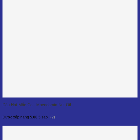
Dầu Hạt Mắc Ca - Macadamia Nut Oil
(2)
Được xếp hạng
5.00
5 sao