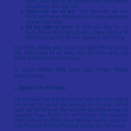
la mã, cam ngọt có tác dụng an thần, giúp bạn dễ
dàng đi vào giấc ngủ sâu.
Chăm sóc da và tóc:
Tinh dầu tràm trà, hoa
hồng, bưởi giúp làm sáng da, trị mụn, dưỡng tóc
và giảm gãy rụng.
Hỗ trợ điều trị bệnh lý:
Tinh dầu bạc hà, sả,
bạch đàn có tính kháng khuẩn, chống viêm và hỗ
trợ điều trị các vấn đề như cảm lạnh, viêm họng.
Tuy nhiên, không phải tất cả tinh dầu trên thị trường
đều chất lượng và an toàn. Việc lựa chọn đúng sản
phẩm là điều cực kỳ quan trọng.
3. Cách Nhận Biết Tinh Dầu Thiên Nhiên
Chất Lượng
a.
Nguồn Gốc Rõ Ràng
Để đảm bảo chất lượng tinh dầu, bạn cần chọn những
sản phẩm có nguồn gốc và xuất xứ rõ ràng. Một số
quốc gia nổi tiếng về sản xuất tinh dầu chất lượng cao
bao gồm Pháp, Ấn Độ, Úc, và Việt Nam. Tinh dầu thiên
nhiên xuất xứ từ những vùng đất này thường được sản
xuất theo quy trình nghiêm ngặt và bảo vệ chất lượng.