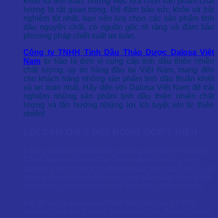
khỏe và tinh thần, nhưng việc lựa chọn sản phẩm chất
lượng là rất quan trọng. Để đảm bảo sức khỏe và trải
nghiệm tốt nhất, bạn nên lựa chọn các sản phẩm tinh
dầu nguyên chất, có nguồn gốc rõ ràng và đảm bảo
phương pháp chiết xuất an toàn.
Công ty TNHH Tinh Dầu Thảo Dược Dalosa Việt
Nam
tự hào là đơn vị cung cấp tinh dầu thiên nhiên
chất lượng, uy tín hàng đầu tại Việt Nam, mang đến
cho khách hàng những sản phẩm tinh dầu thuần khiết
và an toàn nhất. Hãy đến với Dalosa Việt Nam để trải
nghiệm những sản phẩm tinh dầu thiên nhiên chất
lượng và tận hưởng những lợi ích tuyệt vời từ thiên
nhiên!
LỜI CẢM ƠN & MỜI ĐÓNG GÓP Ý KIẾN
Cảm ơn bạn đã dành thời gian đọc bài viết về “Hướng
Dẫn Chọn Mua Tinh Dầu Thiên Nhiên Chất Lượng”.
Dalosa Việt Nam trân trọng sự quan tâm của bạn và rất
vui khi được đồng hành cùng bạn trên hành trình khám
phá những giá trị tinh túy của Tinh Dầu Thiên Nhiên.
Để nội dung ngày càng hoàn thiện và hữu ích hơn,
chúng tôi rất mong nhận được phản hồi, đánh giá hoặc