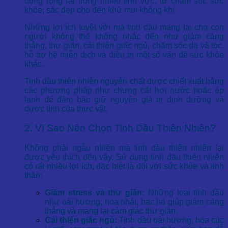
dụng rộng rãi trong nhiều lĩnh vực, từ chăm sóc sức
khỏe, sắc đẹp cho đến khử mùi không khí.
Những lợi ích tuyệt vời mà tinh dầu mang lại cho con
người không thể không nhắc đến như giảm căng
thẳng, thư giãn, cải thiện giấc ngủ, chăm sóc da và tóc,
hỗ trợ hệ miễn dịch và điều trị một số vấn đề sức khỏe
khác.
Tinh dầu thiên nhiên nguyên chất được chiết xuất bằng
các phương pháp như chưng cất hơi nước hoặc ép
lạnh để đảm bảo giữ nguyên giá trị dinh dưỡng và
dược tính của thực vật.
2. Vì Sao Nên Chọn Tinh Dầu Thiên Nhiên?
Không phải ngẫu nhiên mà tinh dầu thiên nhiên lại
được yêu thích đến vậy. Sử dụng tinh dầu thiên nhiên
có rất nhiều lợi ích, đặc biệt là đối với sức khỏe và tinh
thần:
Giảm stress và thư giãn:
Những loại tinh dầu
như oải hương, hoa nhài, bạc hà giúp giảm căng
thẳng và mang lại cảm giác thư giãn.
Cải thiện giấc ngủ:
Tinh dầu oải hương, hoa cúc