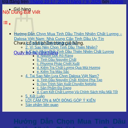
Đã đăng trên
Tháng 10 17, 2024
Tháng 7 9, 2026
bởi
Admin
Giỏ hàng
Nội Dung Bài Viết
Hướng Dẫn Chọn Mua Tinh Dầu Thiên Nhiên Chất Lượng –
Dalosa Việt Nam: Nhà Cung Cấp Tinh Dầu Uy Tín
Chưa có sản phẩm trong giỏ hàng.
1. Tinh Dầu Thiên Nhiên Là Gì?
2. Vì Sao Nên Chọn Tinh Dầu Thiên Nhiên?
3. Cách Nhận Biết Tinh Dầu Thiên Nhiên Chất Lượng
Quay trở lại cửa hàng
a. Nguồn Gốc Rõ Ràng
b. Tinh Dầu Nguyên Chất
c. Phương Pháp Chiết Xuất
d. Kiểm Tra Chất Lượng Qua Mùi Hương
e. Kiểm Tra Màu Sắc
4. Tại Sao Nên Lựa Chọn Dalosa Việt Nam?
a. Tinh Dầu Nguyên Chất, Không Pha Tạp
b. Quy Trình Sản Xuất Chuyên Nghiệp
c. Sản Phẩm Đa Dạng
d. Cam Kết Chất Lượng Và Chính Sách Hậu Mãi Tốt
5. Kết Luận
LỜI CẢM ƠN & MỜI ĐÓNG GÓP Ý KIẾN
Sản phẩm liên quan
Hướng Dẫn Chọn Mua Tinh Dầu