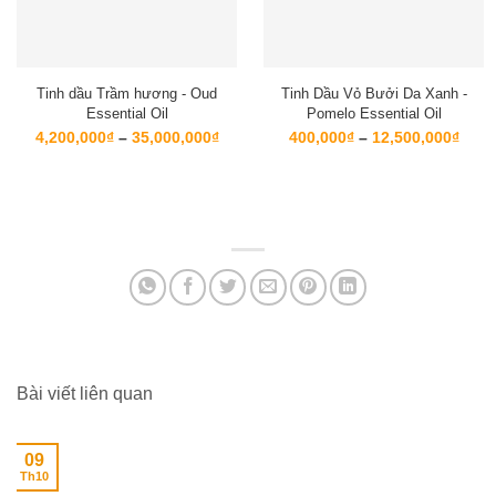
Tinh dầu Trầm hương - Oud
Tinh Dầu Vỏ Bưởi Da Xanh -
Essential Oil
Pomelo Essential Oil
Khoảng
Kho
4,200,000
₫
–
35,000,000
₫
400,000
₫
–
12,500,000
₫
giá:
giá:
từ
từ
4,200,000₫
400,
đến
đến
35,000,000₫
12,5
Bài viết liên quan
09
Th10