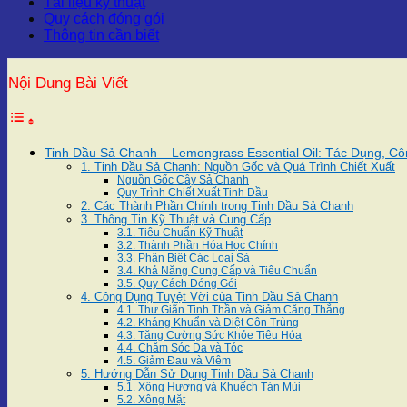
Tài liệu kỹ thuật
Quy cách đóng gói
Thông tin cần biết
Nội Dung Bài Viết
Tinh Dầu Sả Chanh – Lemongrass Essential Oil: Tác Dụng, 
1. Tinh Dầu Sả Chanh: Nguồn Gốc và Quá Trình Chiết Xuất
Nguồn Gốc Cây Sả Chanh
Quy Trình Chiết Xuất Tinh Dầu
2. Các Thành Phần Chính trong Tinh Dầu Sả Chanh
3. Thông Tin Kỹ Thuật và Cung Cấp
3.1. Tiêu Chuẩn Kỹ Thuật
3.2. Thành Phần Hóa Học Chính
3.3. Phân Biệt Các Loại Sả
3.4. Khả Năng Cung Cấp và Tiêu Chuẩn
3.5. Quy Cách Đóng Gói
4. Công Dụng Tuyệt Vời của Tinh Dầu Sả Chanh
4.1. Thư Giãn Tinh Thần và Giảm Căng Thẳng
4.2. Kháng Khuẩn và Diệt Côn Trùng
4.3. Tăng Cường Sức Khỏe Tiêu Hóa
4.4. Chăm Sóc Da và Tóc
4.5. Giảm Đau và Viêm
5. Hướng Dẫn Sử Dụng Tinh Dầu Sả Chanh
5.1. Xông Hương và Khuếch Tán Mùi
5.2. Xông Mặt