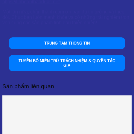
https://tinhdauthaoduoc.net
Một lần nữa, chân thành cảm ơn bạn đã tin tưởng và theo
dõi. Chúc bạn luôn mạnh khỏe và có những trải nghiệm trọn
vẹn cùng các sản phẩm tinh dầu thiên nhiên!
TRUNG TÂM THÔNG TIN
TUYÊN BỐ MIỄN TRỪ TRÁCH NHIỆM & QUYỀN TÁC
GIẢ
Sản phẩm liên quan