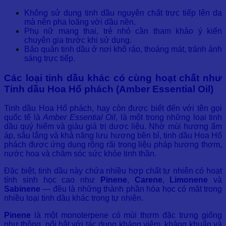
Không sử dụng tinh dầu nguyên chất trực tiếp lên da
mà nên pha loãng với dầu nền.
Phụ nữ mang thai, trẻ nhỏ cần tham khảo ý kiến
chuyên gia trước khi sử dụng.
Bảo quản tinh dầu ở nơi khô ráo, thoáng mát, tránh ánh
sáng trực tiếp.
Các loại tinh dầu khác có cùng hoạt chất như
Tinh dầu Hoa Hổ phách (Amber Essential Oil)
Tinh dầu Hoa Hổ phách, hay còn được biết đến với tên gọi
quốc tế là
Amber Essential Oil
, là một trong những loại tinh
dầu quý hiếm và giàu giá trị dược liệu. Nhờ mùi hương ấm
áp, sâu lắng và khả năng lưu hương bền bỉ, tinh dầu Hoa Hổ
phách được ứng dụng rộng rãi trong liệu pháp hương thơm,
nước hoa và chăm sóc sức khỏe tinh thần.
Đặc biệt, tinh dầu này chứa nhiều hợp chất tự nhiên có hoạt
tính sinh học cao như
Pinene
,
Carene
,
Limonene
và
Sabinene
— đều là những thành phần hóa học có mặt trong
nhiều loại tinh dầu khác trong tự nhiên.
Pinene
là một monoterpene có mùi thơm đặc trưng giống
như thông, nổi bật với tác dụng kháng viêm, kháng khuẩn và