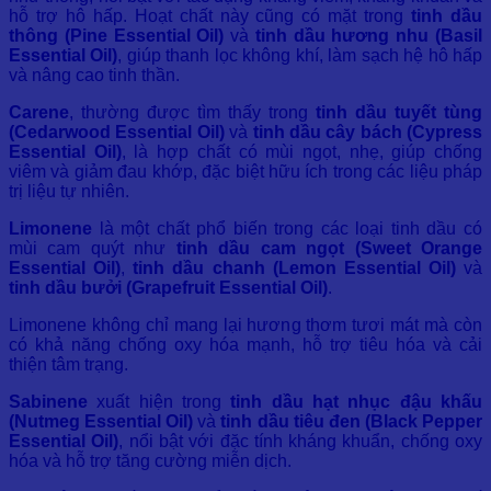
hỗ trợ hô hấp. Hoạt chất này cũng có mặt trong
tinh dầu
thông (Pine Essential Oil)
và
tinh dầu hương nhu (Basil
Essential Oil)
, giúp thanh lọc không khí, làm sạch hệ hô hấp
và nâng cao tinh thần.
Carene
, thường được tìm thấy trong
tinh dầu tuyết tùng
(Cedarwood Essential Oil)
và
tinh dầu cây bách (Cypress
Essential Oil)
, là hợp chất có mùi ngọt, nhẹ, giúp chống
viêm và giảm đau khớp, đặc biệt hữu ích trong các liệu pháp
trị liệu tự nhiên.
Limonene
là một chất phổ biến trong các loại tinh dầu có
mùi cam quýt như
tinh dầu cam ngọt (Sweet Orange
Essential Oil)
,
tinh dầu chanh (Lemon Essential Oil)
và
tinh dầu bưởi (Grapefruit Essential Oil)
.
Limonene không chỉ mang lại hương thơm tươi mát mà còn
có khả năng chống oxy hóa mạnh, hỗ trợ tiêu hóa và cải
thiện tâm trạng.
Sabinene
xuất hiện trong
tinh dầu hạt nhục đậu khấu
(Nutmeg Essential Oil)
và
tinh dầu tiêu đen (Black Pepper
Essential Oil)
, nổi bật với đặc tính kháng khuẩn, chống oxy
hóa và hỗ trợ tăng cường miễn dịch.