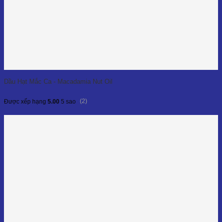
Dầu Hạt Mắc Ca - Macadamia Nut Oil
(2)
Được xếp hạng
5.00
5 sao