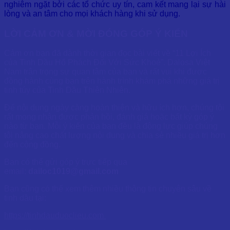
nghiêm ngặt bởi các tổ chức uy tín, cam kết mang lại sự hài
lòng và an tâm cho mọi khách hàng khi sử dụng.
LỜI CẢM ƠN & MỜI ĐÓNG GÓP Ý KIẾN
Cảm ơn bạn đã dành thời gian đọc bài viết về “11 Lợi Ích
của Tinh Dầu Hổ Phách Đối Với Sức Khoẻ”. Dalosa Việt
Nam trân trọng sự quan tâm của bạn và rất vui khi được
đồng hành cùng bạn trên hành trình khám phá những giá trị
tinh túy của Tinh Dầu Thiên Nhiên.
Để nội dung ngày càng hoàn thiện và hữu ích hơn, chúng tôi
rất mong nhận được phản hồi, đánh giá hoặc bất kỳ góp ý
nào từ bạn. Mỗi ý kiến của bạn đều là động lực giúp chúng
tôi nâng cao chất lượng nội dung và chia sẻ nhiều giá trị hơn
đến cộng đồng.
Bạn có thể gửi góp ý trực tiếp qua
email:
dailoc1019@gmail.com
Bạn cũng có thể xem thêm nhiều thông tin chuyên sâu về
tinh dầu tại:
https://tinhdauduoclieu.com