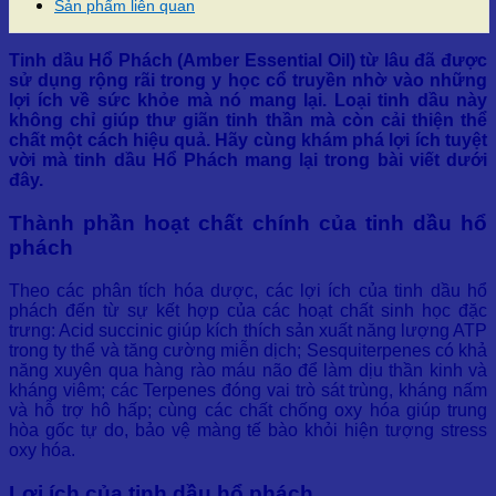
Sản phẩm liên quan
Tinh dầu Hổ Phách (Amber Essential Oil) từ lâu đã được
sử dụng rộng rãi trong y học cổ truyền nhờ vào những
lợi ích về sức khỏe mà nó mang lại. Loại tinh dầu này
không chỉ giúp thư giãn tinh thần mà còn cải thiện thể
chất một cách hiệu quả.
Hãy cùng khám phá lợi ích tuyệt
vời mà tinh dầu Hổ Phách mang lại trong bài viết dưới
đây.
Thành phần hoạt chất chính của tinh dầu hổ
phách
Theo các phân tích hóa dược, các lợi ích của tinh dầu hổ
phách đến từ sự kết hợp của các hoạt chất sinh học đặc
trưng: Acid succinic giúp kích thích sản xuất năng lượng ATP
trong ty thể và tăng cường miễn dịch; Sesquiterpenes có khả
năng xuyên qua hàng rào máu não để làm dịu thần kinh và
kháng viêm; các Terpenes đóng vai trò sát trùng, kháng nấm
và hỗ trợ hô hấp; cùng các chất chống oxy hóa giúp trung
hòa gốc tự do, bảo vệ màng tế bào khỏi hiện tượng stress
oxy hóa.
Lợi ích của tinh dầu hổ phách