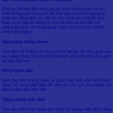
Nhờ sự kết hợp độc đáo của các hợp chất sinh họ và các
chất chống oxy hóa mạnh mẽ, tinh dầu hổ phách mang lại
nhiều tác động tích cực đối với sức khỏe thể chất lẫn tinh
thần. Dưới đây là những lợi ích nổi bật của tinh dầu hổ
phách đã được ghi nhận trong chăm sóc sức khỏe và đời
sống hàng ngày:
Giảm căng thẳng, stress
Tinh dầu Hổ Phách có hương thơm ấm áp, dễ chịu, giúp xua
tan căng thẳng, làm dịu hệ thần kinh, giúp tinh thần thư giãn
và ngủ sâu hơn.
Hỗ trợ giảm đau
Nhờ đặc tính chống viêm và giảm đau, tinh dầu Hổ Phách
được sử dụng phổ biến để làm dịu các cơn đau khớp, cơ
bắp và đau đầu mãn tính.
Tăng cường miễn dịch
Tinh dầu Hổ Phách giúp kích thích hệ thống miễn dịch, tăng