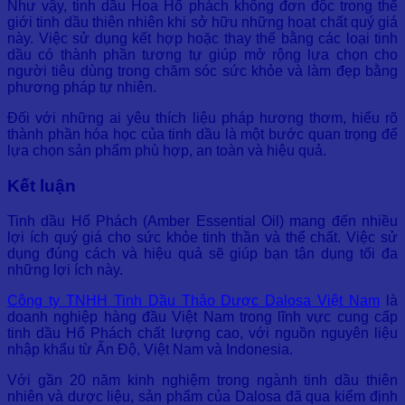
Như vậy, tinh dầu Hoa Hổ phách không đơn độc trong thế
giới tinh dầu thiên nhiên khi sở hữu những hoạt chất quý giá
này. Việc sử dụng kết hợp hoặc thay thế bằng các loại tinh
dầu có thành phần tương tự giúp mở rộng lựa chọn cho
người tiêu dùng trong chăm sóc sức khỏe và làm đẹp bằng
phương pháp tự nhiên.
Đối với những ai yêu thích liệu pháp hương thơm, hiểu rõ
thành phần hóa học của tinh dầu là một bước quan trọng để
lựa chọn sản phẩm phù hợp, an toàn và hiệu quả.
Kết luận
Tinh dầu Hổ Phách (Amber Essential Oil) mang đến nhiều
lợi ích quý giá cho sức khỏe tinh thần và thể chất. Việc sử
dụng đúng cách và hiệu quả sẽ giúp bạn tận dụng tối đa
những lợi ích này.
Công ty TNHH Tinh Dầu Thảo Dược Dalosa Việt Nam
là
doanh nghiệp hàng đầu Việt Nam trong lĩnh vực cung cấp
tinh dầu Hổ Phách chất lượng cao, với nguồn nguyên liệu
nhập khẩu từ Ấn Độ, Việt Nam và Indonesia.
Với gần 20 năm kinh nghiệm trong ngành tinh dầu thiên
nhiên và dược liệu, sản phẩm của Dalosa đã qua kiểm định