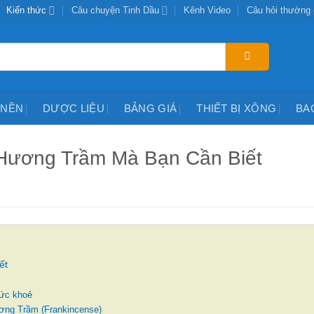
Kiến thức
Câu chuyện Tinh Dầu
Kênh Video
Câu hỏi thường
 NỀN
DƯỢC LIỆU
BẢNG GIÁ
THIẾT BỊ XÔNG
BA
Hương Trầm Mà Bạn Cần Biết
ết
sức khoẻ
ương Trầm (Frankincense)