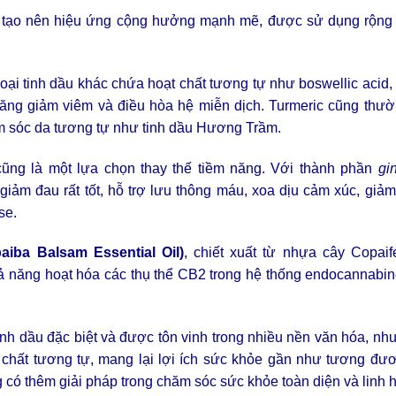
ày tạo nên hiệu ứng cộng hưởng mạnh mẽ, được sử dụng rộng r
loại tinh dầu khác chứa hoạt chất tương tự như boswellic acid, 
ăng giảm viêm và điều hòa hệ miễn dịch. Turmeric cũng thư
m sóc da tương tự như tinh dầu Hương Trầm.
ũng là một lựa chọn thay thế tiềm năng. Với thành phần
gi
iảm đau rất tốt, hỗ trợ lưu thông máu, xoa dịu cảm xúc, giảm
se.
iba Balsam Essential Oil)
, chiết xuất từ nhựa cây Copaif
ả năng hoạt hóa các thụ thể CB2 trong hệ thống endocannabin
nh dầu đặc biệt và được tôn vinh trong nhiều nền văn hóa, nh
t chất tương tự, mang lại lợi ích sức khỏe gần như tương đư
 có thêm giải pháp trong chăm sóc sức khỏe toàn diện và linh h