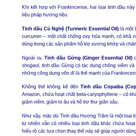
Khi kết hợp với Frankincense, hai loại tinh dầu n
liệu pháp hương liệu.
Tinh dầu Củ Nghệ (Turmeric Essential Oil)
là một 
curcumin
– một chất chống oxy hóa mạnh, có khả n
dùng trong các sản phẩm hỗ trợ xương khớp và chă
Ngoài ra,
Tinh dầu Gừng (Ginger Essential Oil)
c
shogaol
, tinh dầu Gừng có tác dụng chống viêm và g
những công dụng vốn dĩ là thế mạnh của Frankincen
Không thể không kể đến
Tinh dầu Copaiba (Copa
Amazon, chứa hoạt chất beta-caryophyllene – có kh
giảm viêm, giảm lo âu và hỗ trợ thư giãn sâu.
Như vậy, mặc dù Tinh dầu Hương Trầm là một loại ti
tự nhiên vẫn có nhiều loại tinh dầu khác chứa hoạ
hiểu rõ các lựa chọn thay thế này sẽ giúp người dùng