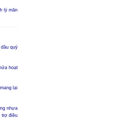
nh lý mãn
h dầu quý
chứa hoạt
 mang lại
ưng nhựa
trợ điều