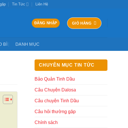
 gặp
Tin Tức
Liên Hệ
ĐĂNG NHẬP
GIỎ HÀNG
O BÌ
DANH MỤC
CHUYÊN MỤC TIN TỨC
Bảo Quản Tinh Dầu
Câu Chuyện Dalosa
Câu chuyện Tinh Dầu
Câu hỏi thường gặp
Chính sách