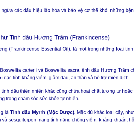
ăn ngừa các dấu hiệu lão hóa và bảo vệ cơ thể khỏi những bệ
t như Tinh dầu Hương Trầm (Frankincense)
g (Frankincense Essential Oil), là một trong những loại tin
 Boswellia carterii và Boswellia sacra, tinh dầu Hương Trầm 
i đặc tính kháng viêm, giảm đau, an thần và hỗ trợ miễn dịch.
i tinh dầu thiên nhiên khác cũng chứa hoạt chất tương tự hoặc
ng trong chăm sóc sức khỏe tự nhiên.
ng là
Tinh dầu Myrrh (Mộc Dược)
. Mặc dù khác loài cây, nh
và sesquiterpen mang tính năng chống viêm, kháng khuẩn, hỗ 