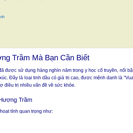
ính
ơng Trầm Mà Bạn Cần Biết
ã được sử dụng hàng nghìn năm trong y học cổ truyền, nổi bậ
c. Đây là loại tinh dầu có giá trị cao, được mệnh danh là “Vu
rợ điều trị nhiều vấn đề về sức khỏe.
u Hương Trầm
oạt tính quan trọng như: