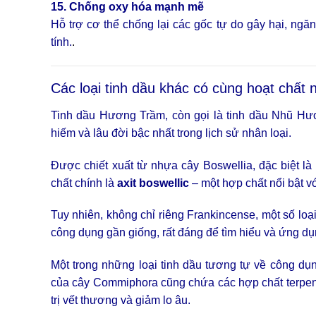
15. Chống oxy hóa mạnh mẽ
Hỗ trợ cơ thể chống lại các gốc tự do gây hại, ng
tính.
.
Các loại tinh dầu khác có cùng hoạt chấ
Tinh dầu Hương Trầm, còn gọi là tinh dầu Nhũ Hươn
hiếm và lâu đời bậc nhất trong lịch sử nhân loại.
Được chiết xuất từ nhựa cây Boswellia, đặc biệt là
chất chính là
axit boswellic
– một hợp chất nổi bật vớ
Tuy nhiên, không chỉ riêng Frankincense, một số loạ
công dụng gần giống, rất đáng để tìm hiểu và ứng dụ
Một trong những loại tinh dầu tương tự về công dụ
của cây Commiphora cũng chứa các hợp chất terpen 
trị vết thương và giảm lo âu.