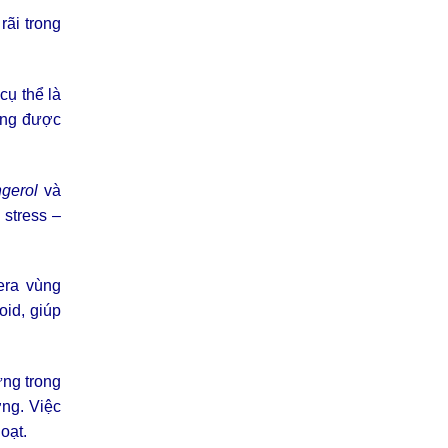
ãi trong
cụ thể là
ờng được
ngerol
và
 stress –
era vùng
oid, giúp
ưng trong
ơng. Việc
oạt.