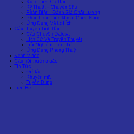
Kiến Thức Cơ Bản
Kỹ Thuật – Chuyên Sâu
Phân Biệt – Đánh Giá Chất Lượng
Phân Loại Theo Nhóm Chức Năng
Ứng Dụng Và Lợi Ích
Câu chuyện Tinh Dầu
Câu Chuyện Dalosa
Lịch Sử Và Truyền Thuyết
Trải Nghiệm Thực Tế
Ứng Dụng Phong Thuỷ
Kênh Video
Câu hỏi thường gặp
Tin Tức
Đối tác
Khuyến mãi
Tuyển Dụng
Liên Hệ