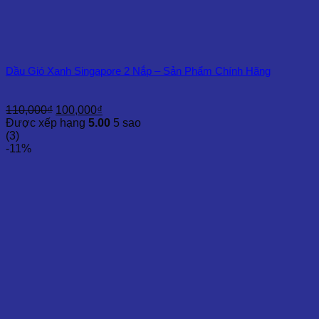
Dầu Gió Xanh Singapore 2 Nắp – Sản Phẩm Chính Hãng
Giá
Giá
110,000
₫
100,000
₫
gốc
hiện
Được xếp hạng
5.00
5 sao
là:
tại
(3)
110,000₫.
là:
-11%
100,000₫.