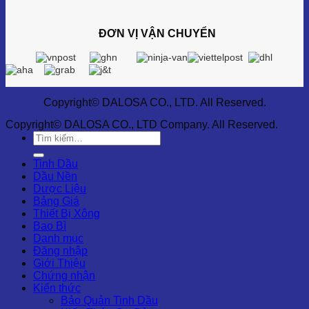
ĐƠN VỊ VẬN CHUYỂN
Copyright© DALOSA CO., LTD. All Reserved.
Copyright© DALOSA CO., LTD Company. All Reserved.
Tìm
kiếm:
Tinh Dầu
Dầu Nền
Dược Liệu
Bảng Giá
Thiết Bị Xông
Bao Bì
Danh mục
Đăng nhập
Giới Thiệu
Chứng nhận
Kiến thức
Bảo Quản Tinh Dầu